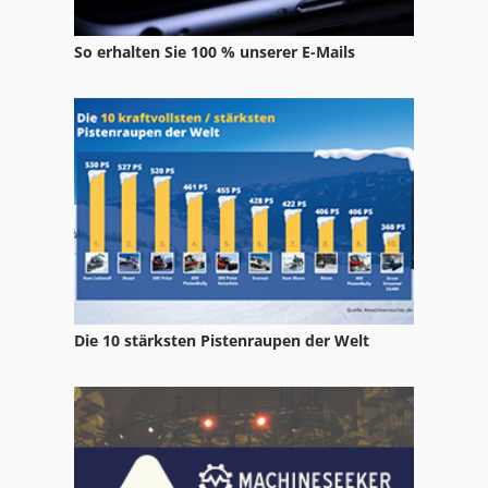
Claas Arion 620 Cis
So erhalten Sie 100 % unserer E-Mails
Claas Arion 630 Cis
Claas Arion 640
Claas Arion 640 Cebis
Claas Arion 640 Cis
Claas Arion 650 Cebis
Claas Axion 810 Cebis
Claas Axion 810 Cis
Die 10 stärksten Pistenraupen der Welt
Claas Axion 820 Cis
Claas Axion 840 Cebis
Claas C 600