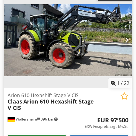
1
/
22
Arion 610 Hexashift Stage V CIS
Claas
Arion 610 Hexashift Stage
V CIS
EUR 97’500
Wallersheim
396 km
EXW Festpreis zzgl. MwSt.