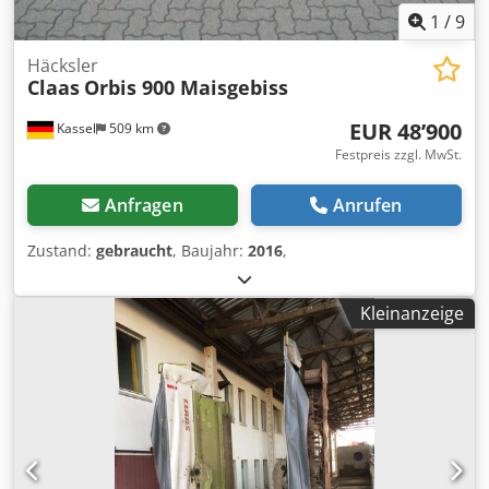
1
/
9
Häcksler
Claas
Orbis 900 Maisgebiss
EUR 48’900
Kassel
509 km
Festpreis zzgl. MwSt.
Anfragen
Anrufen
Zustand:
gebraucht
, Baujahr:
2016
,
Kleinanzeige