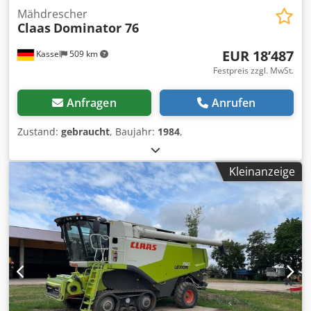
Mähdrescher
Claas
Dominator 76
EUR 18’487
Kassel
509 km
Festpreis zzgl. MwSt.
Anfragen
Anrufen
Zustand:
gebraucht
, Baujahr:
1984
,
Kleinanzeige