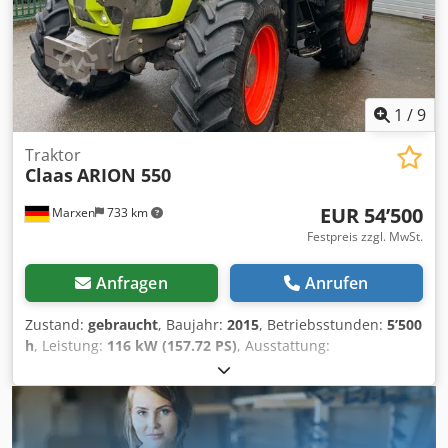
Vereinbarung in Deutschland besichtigt und abgeholt
und Zwischenverkauf vorbehalten. Gerne nehmen wir Ihr
werden.
Fahrzeug in Zahlung. Finanzierung / Leasing auch ohne
Anzahlung möglich! Cedpfxewxrzks Ak Teha Sie haben
noch Fragen? Wir beraten Sie gern!
1
/
9
Traktor
Claas
ARION 550
EUR 54’500
Marxen
733 km
Festpreis zzgl. MwSt.
Anfragen
Anrufen
Zustand:
gebraucht
, Baujahr:
2015
, Betriebsstunden:
5’500
h
, Leistung:
116 kW (157.72 PS)
, Ausstattung:
Druckluftbremse
,