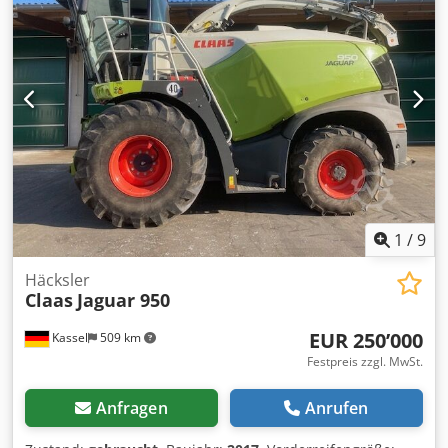
1
/
9
Häcksler
Claas
Jaguar 950
EUR 250’000
Kassel
509 km
Festpreis zzgl. MwSt.
Anfragen
Anrufen