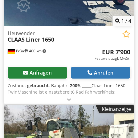
1
/
4
Heuwender
CLAAS
Liner 1650
EUR 7’900
Prüm
400 km
Festpreis zzgl. MwSt.
Anfragen
Anrufen
Zustand:
gebraucht
, Baujahr:
2009
, _____Claas Liner 1650
TwinMaschine ist einsatzbereit6 Rad FahrwerkPreis:
7.900,00 Euro netto,Lagerort:null Codpfezp Angjx Ak Toha
Kleinanzeige