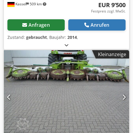
EUR 9’500
Kassel
509 km
Festpreis zzgl. MwSt.
Anfragen
Anrufen
Zustand:
gebraucht
, Baujahr:
2014
,
Kleinanzeige