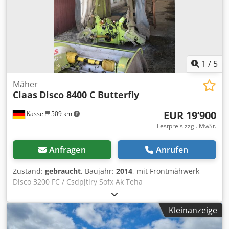
1
/
5
Mäher
Claas
Disco 8400 C Butterfly
EUR 19’900
Kassel
509 km
Festpreis zzgl. MwSt.
Anfragen
Anrufen
Zustand:
gebraucht
, Baujahr:
2014
, mit Frontmähwerk
Disco 3200 FC / Csdpjtlry Sofx Ak Teha
Kleinanzeige