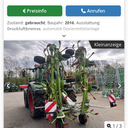
Preisinfo
Anrufen
Zustand:
gebraucht
, Baujahr:
2016
, Ausstattung:
Druckluftbremse
, automatik Dosiermittelanlage
abklappbarer Kratzboden 3. Tastrad unter PickUp / 6905
Ladungen Nachlauflenkachse Deichselfederung
Kleinanzeige
hydraulisch Achsfederung / mechanisch LoadSensing
PickUp 40 Messer Schneidwerk LED-Lichtpaket /
Kraftmessbolzen für L Chodpfstpn Tpex Ak Toa
1
/
3