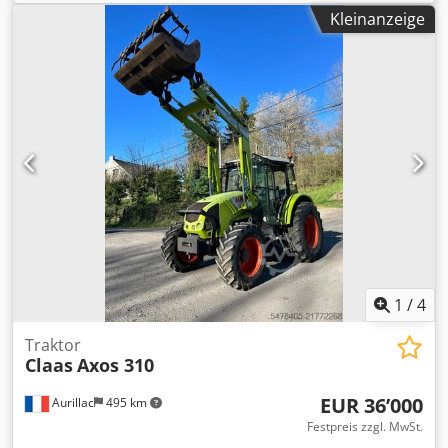
Klimaanlage * Vorderrad-Lenkung * Allrad-Lenkung *
Kleinanzeige
Hundegang -----Interne Fahrzeugnummer: 11072----
Irrtümer & Zwischenverkauf vorbehalten WhatsApp-
Support verfügbar! Bei Fragen zum Fahrzeug oder für
weitere Infos schreiben Sie uns gerne bequem per
WhatsApp Chodpfswta Dvex Ak Tea Whatsapp Whatsapp
1
/
4
Traktor
Claas
Axos 310
EUR 36’000
Aurillac
495 km
Festpreis zzgl. MwSt.