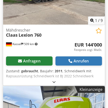
1
/
9
Mähdrescher
Claas
Lexion 760
EUR 144’000
Kassel
509 km
Festpreis zzgl. MwSt.
Anfragen
Anrufen
Zustand:
gebraucht
, Baujahr:
2011
, Schneidwerk mit
Rapsausrüstung Schneidwerk ist BJ 2022 Schneidwerk
Claas Vario / 930 / Chodpjt Twuiofx Ak Tja
Kleinanzeige