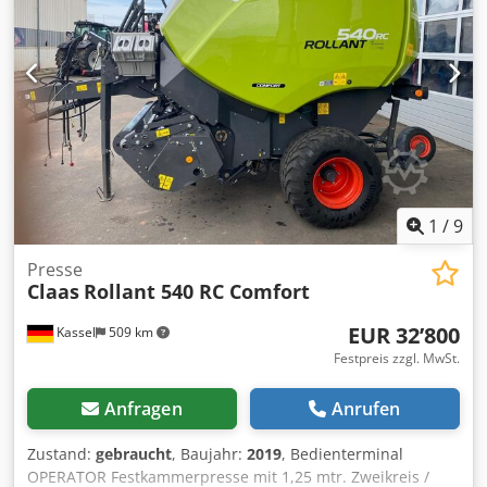
1
/
9
Presse
Claas
Rollant 540 RC Comfort
EUR 32’800
Kassel
509 km
Festpreis zzgl. MwSt.
Anfragen
Anrufen
Zustand:
gebraucht
, Baujahr:
2019
, Bedienterminal
OPERATOR Festkammerpresse mit 1,25 mtr. Zweikreis /