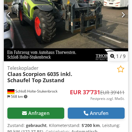
1
/
9
Teleskoplader
Claas
Scorpion 6035 inkl.
Schaufel Top Zustand
EUR 37’731
Schloß Holte-Stukenbrock
EUR 39’411
568 km
Festpreis zzgl. MwSt.
Anfragen
Anrufen
Zustand:
gebraucht
, Kilometerstand:
5’200 km
, Leistung:
90 kW (122.37 PS)
, Getriebetyp:
Automatisch
,