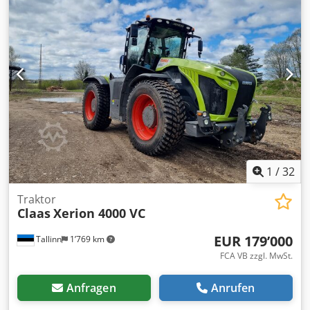
1
/
32
Traktor
Claas
Xerion 4000 VC
EUR 179’000
Tallinn
1’769 km
FCA VB zzgl. MwSt.
Anfragen
Anrufen