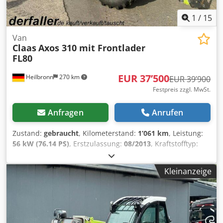
Ausstattungsmerkmal unserer Inseration, so teilen Sie uns
dies bei Vertragsabschluss gerne mit. Wir danken für Ihr
1
/
15
Verständnis! Chodpfx Akjvikp No Tsa - .
Van
Claas
Axos 310 mit Frontlader
FL80
EUR 37’500
Heilbronn
270 km
EUR 39’900
Festpreis zzgl. MwSt.
Anfragen
Anrufen
Zustand:
gebraucht
, Kilometerstand:
1’061 km
, Leistung:
56 kW (76.14 PS)
, Erstzulassung:
08/2013
, Kraftstofftyp:
Diesel
, Gesamtgewicht:
7’500 kg
, Farbe:
Grün
, Getriebetyp:
mechanisch
, Federung:
Sonstige
, Anzahl der Sitzplätze:
2
,
Kleinanzeige
Betriebsstunden:
1’061 h
, Ausstattung:
Allradantrieb,
Kabine
, 1. Hand, Radio, Mittelarmlehne, HU/AU neu, Diesel
Allrad Erstzulassung 07.08.2013 56 kW 4.400 cm³ 2
Sitzplätze 1.061 Betriebsstunden Kabine Fronthydraulik
Scheinwerfer vorne und hinten Radio 40 km/h