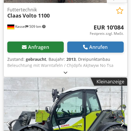
Futtertechnik
Claas
Volto 1100
EUR 10’084
Kassel
509 km
Festpreis zzgl. MwSt.
Anfragen
Anrufen
Zustand:
gebraucht
, Baujahr:
2013
, Dreipunktanbau
Beleuchtung mit Warntafeln / Chjdpfx Akjtwyw No Tsa
Kleinanzeige