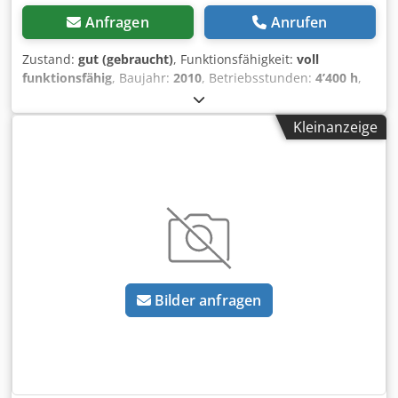
Anfragen
Anrufen
Zustand:
gut (gebraucht)
, Funktionsfähigkeit:
voll
funktionsfähig
, Baujahr:
2010
, Betriebsstunden:
4’400 h
,
Leistung:
55.16 kW (75.00 PS)
,
Maschinen-/Fahrzeugnummer:
A2204DAA2203584
,
Kleinanzeige
Ausstattung:
Kabine
, Hydraulischer Wendegetriebe, ohne
Klimaanlage, FL80 Lader Codpfoy Eq Upex Ak Teha
Bilder anfragen