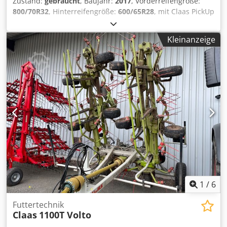
Zustand:
gebraucht
, Baujahr:
2017
, Vorderreifengröße:
800/70R32
, Hinterreifengröße:
600/65R28
, mit Claas PickUp
300 mit Claas Orbis 7,50m Mercedes Motor 430kW, 585PS
36 / Messertrommel Korncracker Auto Fill
Kleinanzeige
Reifendruckregelanlage Rückfahrtkamera /
Siliermittelanlage / Chodpotpgm Ejfx Ak Tea
1
/
6
Futtertechnik
Claas
1100T Volto