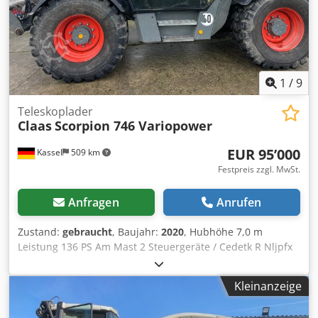
1
/
9
Teleskoplader
Claas
Scorpion 746 Variopower
EUR 95’000
Kassel
509 km
Festpreis zzgl. MwSt.
Anfragen
Anrufen
Zustand:
gebraucht
, Baujahr:
2020
, Hubhöhe 7,0 m
Leistung 136 PS Am Mast 2 Steuergeräte / Cedetk R Nljpfx
Ak Tsha
Kleinanzeige