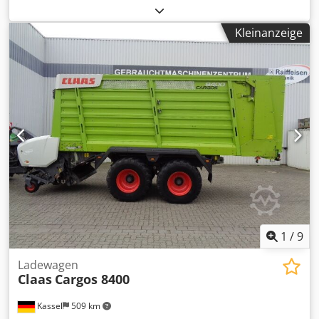
Druckluftbremsanlage Bereifung: 500/50 - 17 Pick-up mit
Rollenniederhalter / Eingangsgetriebe mit 1.000 U/m /
Kleinanzeige
Chedpfx Aotia Dfek Tja
1
/
9
Ladewagen
Claas
Cargos 8400
Kassel
509 km