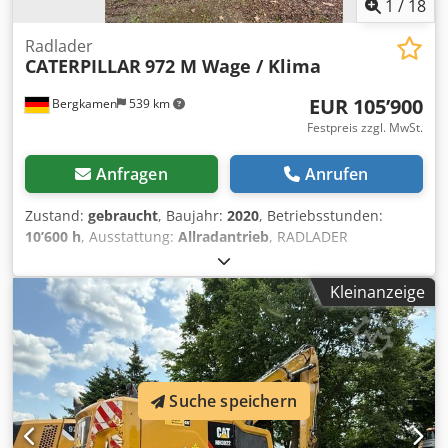
1
/
18
Radlader
CATERPILLAR
972 M Wage / Klima
EUR 105’900
Bergkamen
539 km
Festpreis zzgl. MwSt.
Anfragen
Anrufen
Zustand:
gebraucht
, Baujahr:
2020
, Betriebsstunden:
10’600 h
, Ausstattung:
Allradantrieb
, RADLADER
CATERPILLAR 972 XE Baujahr 2020 10600 BS , Motor mit ca.
253 kW, Wage, Klima sehr gute, neuwertige Zustand Netto
Kleinanzeige
zzgl. 19% MwSt Codpfx Afju Sgd Sodorf
Suche speichern