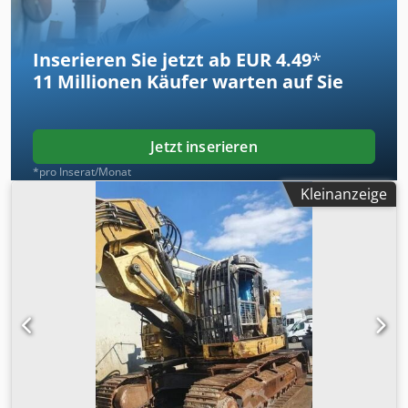
Csdpfx Afeznirpedorf Ripper-Ventil CE/EPA Einsatzgewicht:
20.7 to.
Inserieren Sie jetzt ab EUR 4.49
*
11 Millionen
Käufer warten auf Sie
Jetzt inserieren
*pro Inserat/Monat
Kleinanzeige