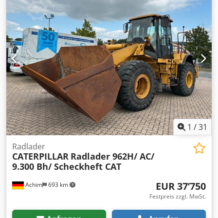
wird komplett inklusive Hydraulikleitungen und
Hubzylinder verkauft und ist sofort einsatzbereit. Details:*
Original CAT-Ausleger * Passend für CAT 320?330 (je nach
Ausführung) Cjdpfx Afeziyb Dsdjrf * Neu, unbenutzt *
Inklusive Hubzylinder * Hydraulikleitungen bereits
montiert * Sofort verfügbar Ideal als Ersatzteil oder für
den Umbau bzw. die Instandsetzung eines Baggers.
1
/
31
Radlader
CATERPILLAR
Radlader 962H/ AC/
9.300 Bh/ Scheckheft CAT
EUR 37’750
Achim
693 km
Festpreis zzgl. MwSt.