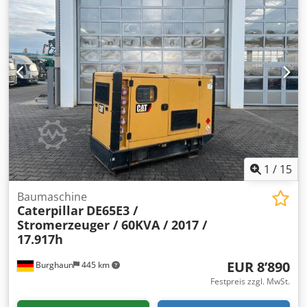
Leemans, um weitere Informationen zu erhalten.
1
/
15
Baumaschine
Caterpillar
DE65E3 /
Stromerzeuger / 60KVA / 2017 /
17.917h
EUR 8’890
Burghaun
445 km
Festpreis zzgl. MwSt.