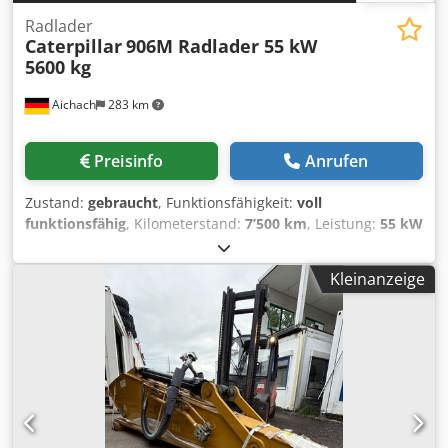
Radlader
Caterpillar
906M Radlader 55 kW
5600 kg
Aichach
283 km
Preisinfo
Anrufen
Zustand:
gebraucht
, Funktionsfähigkeit:
voll
funktionsfähig
, Kilometerstand:
7’500 km
, Leistung:
55 kW
(74.78 PS)
, Farbe:
Gold
, Betriebsgewicht:
5’600 kg
,
Schaufelbreite:
1’850 mm
, Baujahr:
2016
, Betriebsstunden:
Kleinanzeige
2’500 h
, Ausstattung:
Kabine, Palettengabeln,
Schnellwechselvorrichtung, Standard-Schaufel
, CAT 906M
Radlader Baujahr 2016 Gabel + Schaufel + Schnellwechsler
3 x hydraulischer Steuerkreis Schaufelbreite: 185 cm
Auskipphöhe: 3,10 m Credszidgqjpfx Afdjf Bauhöhe: ca.
246 cm