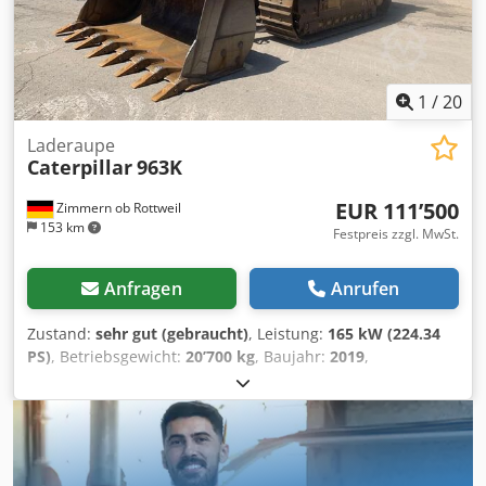
1
/
20
Laderaupe
Caterpillar
963K
EUR 111’500
Zimmern ob Rottweil
153 km
Festpreis zzgl. MwSt.
Anfragen
Anrufen
Zustand:
sehr gut (gebraucht)
, Leistung:
165 kW (224.34
PS)
, Betriebsgewicht:
20’700 kg
, Baujahr:
2019
,
Betriebsstunden:
8’171 h
, Ausstattung:
Klimaanlage
,
CATERPILLAR 963K Baujahr: 2019 Betriebsstunden: 8.171
Std Geschlossene Kabine Klimaanlage Radio
Rückfahrkamera Schaufel mit Zähnen Laufwerk ca. 70-80%
erhalten Bodenplatten: 550 mm breit Motor mit 165kW