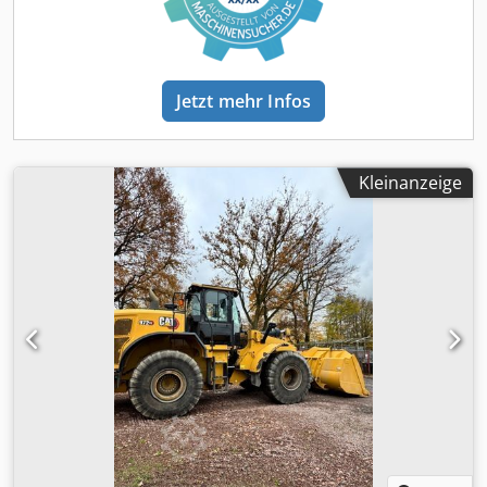
Irrtümer vorbehalten Gerne nehmen wir Ihr
gebrauchtes Fahrzeug in Zahlung. Finanzierung direkt bei
uns im Hause möglich. GOLEC NUTZFAHRZEUGE GMBH Wir
sprechen: Deutsch, English, Spanish, Polnisch, Ukrainisch,
Jetzt mehr Infos
Russisch, Bulgarisch. Crsdpfey Rb A Uex Afdjf ----.
Kleinanzeige