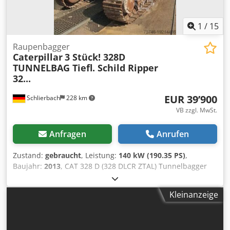
1
/
15
Raupenbagger
Caterpillar
3 Stück! 328D
TUNNELBAG Tiefl. Schild Ripper
32...
EUR 39’900
Schlierbach
228 km
VB zzgl. MwSt.
Anfragen
Anrufen
Zustand:
gebraucht
, Leistung:
140 kW (190.35 PS)
,
Baujahr:
2013
, CAT 328 D (328 DLCR ZTAL) Tunnelbagger
Sehr viele Teile zusätzlich gegen Aufpreis erhältlich, z. B.
ein kompletter Oberbau etc.!! • Leistung: 140 kW (190 PS) •
Kleinanzeige
Knick-/ Verstellausleger für Tunnelarbeiten •
Schnellwechseleinrichtung • Schildabstützung • Klima •
Kurzheckversion • 11.600 Bh. • 600 mm Kettenbreite •