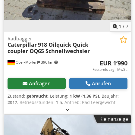
1
/
7
Radbagger
Caterpillar
918 Oilquick Quick
coupler OQ65 Schnellwechsler
EUR 1’990
Ober-Mörlen
396 km
Festpreis zzgl. MwSt.
Anfragen
Anrufen
Zustand:
gebraucht
, Leistung:
1 kW (1.36 PS)
, Baujahr:
2017
, Betriebsstunden:
1 h
, Antrieb: Rad Leergewicht:
12.200 kg Wenden Sie sich an Emal Jaweed, um weitere
Informationen zu erhalten. Schnellwechsler / Quick
Kleinanzeige
coupler, OilQuick, OQ65, Baujahr / Year of construction.:
2017, Gewicht / weight: 185 kg, Maximale Hakenzuglast /
Max Hook Load: 12200 kg, Liebherr 918 Mobilbagger