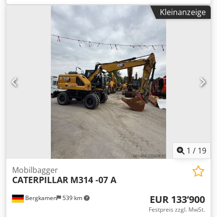
changes and prior sale reserved. Irrtümer vorbehalten
* Top Zustand * Schaufel 4.5 cbm
Gerne nehmen wir Ihr gebrauchtes Fahrzeug in Zahlung.
Kleinanzeige
Finanzierung direkt bei uns im Hause möglich. GOLEC
NUTZFAHRZEUGE GMBH Wir sprechen: Deutsch, English,
Spanish, Polnisch, Ukrainisch, Russisch, Bulgarisch.
Credszn D Rgjpfx Afdef ----.
1
/
19
Mobilbagger
CATERPILLAR
M314 -07 A
EUR 133’900
Bergkamen
539 km
Festpreis zzgl. MwSt.