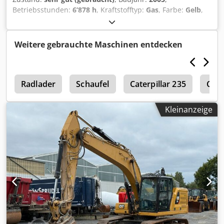
Betriebsstunden:
6’878 h
, Kraftstofftyp:
Gas
, Farbe:
Gelb
,
Baujahr: 2005 Technischer Zustand: sehr gut Optischer
Zustand: sehr gut Credpfx Afjzqvxbodef Wenden Sie sich
an Thierry Leemans, um weitere Informationen zu
Weitere gebrauchte Maschinen entdecken
erhalten.
n
Radlader
Schaufel
Caterpillar 235
Cate
Kleinanzeige