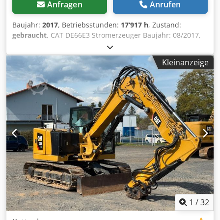
Anfragen
Anrufen
Baujahr:
2017
, Betriebsstunden:
17’917 h
, Zustand:
gebraucht
, CAT DE66E3 Stromerzeuger Baujahr: 08/2017,
Betriebsstunden: 17.917h, Nennleistung: 60KVA, letzte
Wartung: 30.05.2025, Motor: CAT C4.4, Maße;(LxBxH):
Kleinanzeige
2.300mm x 1,130mm x 1.519mm Crsdjyxkm Sepfx Afdef Auf
Wunsch unterbreiten wir Ihnen ein Leasing- oder
Finanzierungsangebot., Herr Mihm (Tel. betreut Sie gerne.,
Weitere Informationen finden Sie auf unserer Homepage.,
Irrtümer und Zwischenverkauf vorbehalten! CAT DE66E3
generator Year of manufacture: 08/2017, Operating hours:
17.917h, Rated power: 60KVA, Last maintenance: , Engine:
CAT C4.4, Dimensions; (LxWxH): 2.300 mm x 1.130 mm x
1.519 mm We will be happy to provide you with a leasing
or financing offer on request. Mr. Mihm (tel. will be happy
to assist you. Further information can be found on our
website. Subject to errors and prior sale! - = Weitere
Informationen = Wenden Sie sich an Tobias Ebert, um
weitere Informationen zu erhalten.
1
/
32