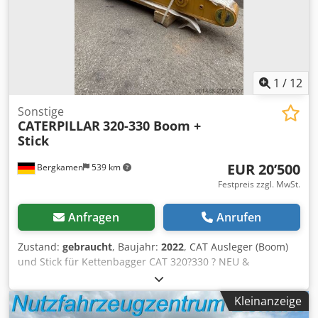
1
/
12
Sonstige
CATERPILLAR
320-330 Boom +
Stick
EUR 20’500
Bergkamen
539 km
Festpreis zzgl. MwSt.
Anfragen
Anrufen
Zustand:
gebraucht
, Baujahr:
2022
, CAT Ausleger (Boom)
und Stick für Kettenbagger CAT 320?330 ? NEU &
unbenutzt Zum Verkauf steht ein original CAT-Ausleger
(Boom) passend für Kettenbagger der Baureihe CAT 320
Kleinanzeige
bis CAT 330. Der Ausleger ist fabrikneu und unbenutzt. Er