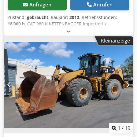
Anfragen
Anrufen
Zustand:
gebraucht
, Baujahr:
2012
, Betriebsstunden:
18’000 h
, CAT 980 K KETTENBAGGER Importiert /
UNFALLFREI IN SEHR GUTEM ZUSTAND! *
HERSTELLUNGSJAHR: 2012 * BETRIEBSSTUNDEN: 18.000
Kleinanzeige
Std. AUSSTATTUNG: * Radio * KLIMAANLAGE * Joystick-
Steuerung * Hydraulikleitung für Schnellwechsler *
Hydraulikleitungen für Hammer/Greifer/Schere *
Rückfahrkamera TEL.: * KUBA – POLNISCH, ENGLISCH,
DEUTSCH, ITALIENISCH * SEBASTIAN – POLNISCH,
DEUTSCH, ITALIENISCH * LASZLO – UNGARISCH Crjdpfx
Aozi Iqgjfdjf * COSTEL – RUMÄNISCH (Wir erledigen alle
Formalitäten für den Export, einschließlich der
erforderlichen Unterlagen) * RADEK – : 0031
1
/
19