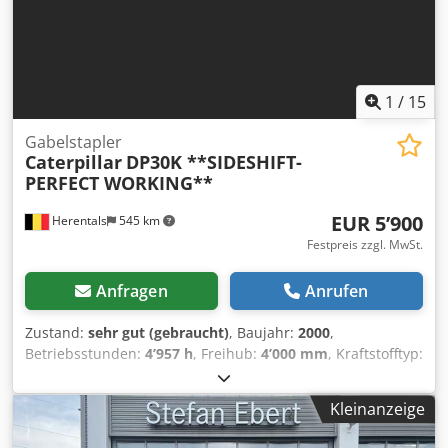
1
/
15
Gabelstapler
Caterpillar
DP30K **SIDESHIFT-
PERFECT WORKING**
EUR 5’900
Herentals
545 km
Festpreis zzgl. MwSt.
Anfragen
Anrufen
Zustand:
sehr gut (gebraucht)
, Baujahr:
2000
,
Betriebsstunden:
4’957 h
, Freihub:
4’000 mm
, Kraftstofftyp:
Diesel
, Getriebetyp:
Automatisch
, Farbe:
Gelb
, Baujahr:
2000 Leergewicht: 4.610 kg Hubkapazität: 3.000 kg
Kleinanzeige
Crjdpozd E S Dofx Afdof Technischer Zustand: sehr gut
Optischer Zustand: sehr gut Wenden Sie sich an Thierry