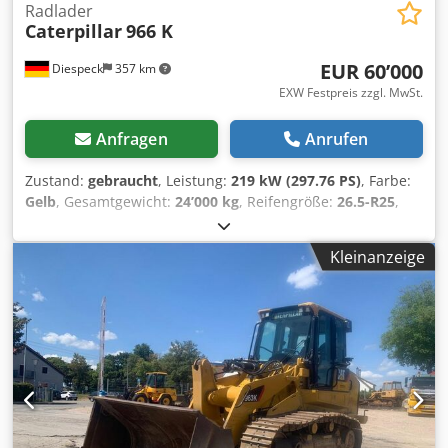
Radlader
Caterpillar
966 K
EUR 60’000
Diespeck
357 km
EXW Festpreis zzgl. MwSt.
Anfragen
Anrufen
Zustand:
gebraucht
, Leistung:
219 kW (297.76 PS)
, Farbe:
Gelb
, Gesamtgewicht:
24’000 kg
, Reifengröße:
26.5-R25
,
Anzahl der Sitzplätze:
1
, Baujahr:
2013
, Betriebsstunden:
13’999 h
, 9.800 Stunden neuer Motor und Vorderachse
Kleinanzeige
Credjy Durvjpfx Afdef Irrtümer vorbehalten