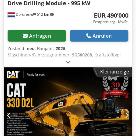
Drive Drilling Module - 995 kW
EUR 490’000
Dordrecht
612 km
Festpreis zzgl. MwSt.
Anfragen
Anrufen
Zustand:
neu
, Baujahr:
2026
,
Maschinen-/Fahrzeugnummer:
9G500208
, Kraftstofftyp:
Diesel
, Motorenhersteller:
Caterpillar 3512B
,
Verwendungszweck: Bauwesen Leergewicht: 14.250 kg
Kleinanzeige
Generatorleistung: 1.421 kVA Abmessungen des
Laderaums: 605 x 266 x 232 cm Cedpfezhzw Dox Afderf
Wenden Sie sich an Team DPX, um weitere Informationen
zu erhalten.