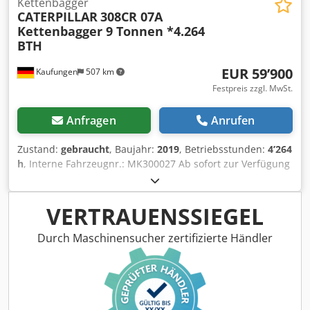
Kettenbagger
CATERPILLAR
308CR 07A
Kettenbagger 9 Tonnen *4.264
BTH
EUR 59’900
Kaufungen
507 km
Festpreis zzgl. MwSt.
Anfragen
Anrufen
Zustand:
gebraucht
, Baujahr:
2019
, Betriebsstunden:
4’264
h
, Interne Fahrzeugnr.: MK300027 Ab sofort zur Verfügung
auf unserem Hof in Kaufungen Mehr INFO unter: * Golec
Nutzfahrzeuge GmbH (Deutsch, English, Bulgarisch,
Russisch) * Viktoria Sologubova (Polnisch, Russisch,
VERTRAUENSSIEGEL
Ukrainisch, English) Finanzierungsbeispiel: * Interne
Nummer: Bagger * Kaufpreis:
Durch Maschinensucher zertifizierte Händler
59.900,00 ¤ * Anzahlung: 10% * Laufzeit: 60 *
Monatliche Rate: 938,18 ¤ Restwert:
11.380,00 ¤ Wenn das Angebot Ihnen zusagt oder dieses
nach Ihren Bedürfnissen anpassen wollen, kontaktieren
Sie uns unter Hr. Enchev). Wir freuen uns auf Ihren Anruf