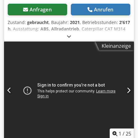
Anfragen
Anrufen
Zustand:
gebraucht
, Baujahr:
2021
, Betriebsstunden:
2’617
h
, Ausstattung:
ABS, Allradantrieb
, Caterpillar CAT M314
Mobilbagger ? Baujahr 2021 ? Nur 2.617 Betriebsstunden
Zum Verkauf steht ein Caterpillar M314 Mobilbagger in
Kleinanzeige
einem sehr gepflegten und sofort einsatzbereiten Zustand.
Ausstattung:* Baujahr: 2021 * Betriebsstunden: 2.617 *
Klimaanlage * Hydraulischer Schnellwechsler Crjdpfx
Afszmpxmodef * Zentralschmieranlage * Bereifung in
gutem Zustand * Leistungsstarker und sparsamer CAT-
Dieselmotor Die Maschine wurde regelmäßig gewartet und
befindet sich sowohl technisch als auch optisch in einem
sehr guten Zustand. Sie ist sofort einsatzbereit und eignet
sich ideal für den Tief-, Straßen- und Kanalbau sowie den
allgemeinen Erdbau. Besichtigung und Probelauf sind
jederzeit nach Terminvereinbarung möglich. Transport
kann auf Wunsch organisiert werden.
1
/
25