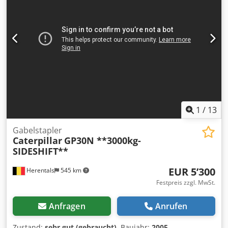
inclusive 1 x Tieflöffel 1.3 m³ und 1 x Ripper •
Baggergrabungstiefe: ca. 7m • Leergewicht: 43.500 kg -
deutsche Maschine! - funktionsfähig! - Alle Kundendienste
durch Fa. Zeppelin / Caterpillar Cedpfxjwmpcuo Afdsrf
Irrtümer und Zwischenverkauf vorbehaltlich! = Weitere
Informationen = Baujahr: 2013 Schäden: keines
1
/
13
Gabelstapler
Caterpillar
GP30N **3000kg-
SIDESHIFT**
EUR 5’300
Herentals
545 km
Festpreis zzgl. MwSt.
Anfragen
Anrufen
Zustand:
sehr gut (gebraucht)
, Baujahr:
2005
,