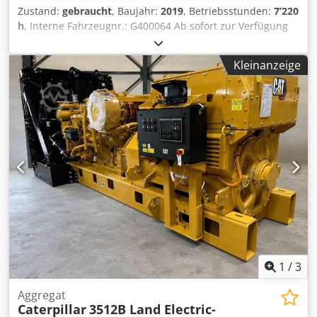
Zustand:
gebraucht
, Baujahr:
2019
, Betriebsstunden:
7’220
h
, Interne Fahrzeugnr.: G400064 Ab sofort zur Verfügung
auf unserem Hof in Kaufungen Mehr INFO unter: * Golec
Nutzfahrzeuge GmbH (Deutsch, English, Bulgarisch,
Kleinanzeige
Russisch) * Viktoria Sologubova (Polnisch, Russisch,
Ukrainisch, English) CATERPILLAR 320 Kettenbagger
Baujahr 2019 7.220 h 22.100 Tonnen
Finanzierungsbeispiel: * Interne Nummer: G400064
* Kaufpreis: 79.900,00 ¤ * Anzahlung:
10% * Laufzeit: 60 * Monatliche Rate: 1.199,02 ¤
Restwert: 15.380,00 ¤ Wenn das Angebot Ihnen zusagt
oder dieses nach Ihren Bedürfnissen anpassen wollen,
kontaktieren Sie uns unter Hr. Enchev). Wir freuen uns auf
Ihren Anruf Irrtümer vorbehalten Gerne nehmen wir
Ihr gebrauchtes Fahrzeug in Zahlung. Credpfoyvmz Tox
Afdef Finanzierung direkt bei uns im Hause möglich.
GOLEC NUTZFAHRZEUGE GMBH Wir sprechen: Deutsch,
English, Spanish, Polnisch, Ukrainisch, Russisch,
1
/
3
Bulgarisch. ----.
Aggregat
Caterpillar
3512B Land Electric-