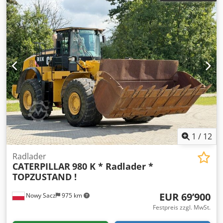
1
/
12
Radlader
CATERPILLAR
980 K * Radlader *
TOPZUSTAND !
EUR 69’900
Nowy Sacz
975 km
Festpreis zzgl. MwSt.