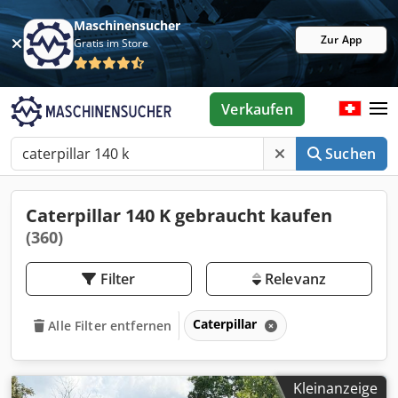
Maschinensucher
Zur App
Gratis im Store
Verkaufen
Suchen
Caterpillar 140 K gebraucht kaufen
(360)
Filter
Relevanz
Caterpillar
Alle Filter entfernen
Kleinanzeige