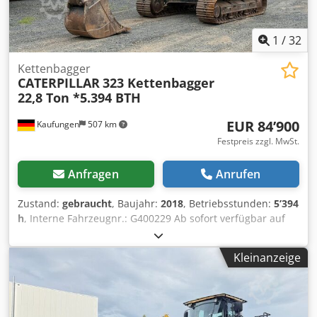
1
/
32
Kettenbagger
CATERPILLAR
323 Kettenbagger
22,8 Ton *5.394 BTH
EUR 84’900
Kaufungen
507 km
Festpreis zzgl. MwSt.
Anfragen
Anrufen
Zustand:
gebraucht
, Baujahr:
2018
, Betriebsstunden:
5’394
h
, Interne Fahrzeugnr.: G400229 Ab sofort verfügbar auf
unserem Hof in Kaufungen. Mehr INFO unter: * Luis
Lucena * Viktoria Sologubova Deutsch CAT 323
Kleinanzeige
Kettenbagger | 22,8 t | Baujahr 2018 | 5.394
Betriebsstunden Zum Verkauf steht ein gebrauchter CAT
323 Kettenbagger aus dem Baujahr 2018. Mit einem
Betriebsgewicht von 22.800 kg eignet sich die Maschine