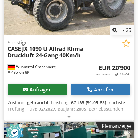
1
/
25
Sonstige
CASE
JX 1090 U Allrad Klima
Druckluft 24-Gang 40Km/h
EUR 20’900
Wuppertal-Cronenberg
495 km
Festpreis zzgl. MwSt.
Anfragen
Anrufen
Zustand:
gebraucht
, Leistung:
67 kW (91.09 PS)
, nächste
Prüfung (TÜV):
02/2027
, Baujahr:
2005
, Betriebsstunden:
9’560 h
, Ausstattung:
Allradantrieb, Kabine, Klimaanlage
,
Deutscher Schlepper, bis vor kurzem im Einsatz. 2.Hand,
Kleinanzeige
jeweils staatliche Parkverwaltung von 2005 bis 2017 und
von 2017 bis 2026. Allrad. Dksdpfx Ahey Ean Sevjr 4-