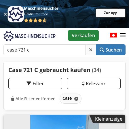
Maschinensucher
Zur App
Gratis im Store
Verkaufen
Suchen
Case 721 C gebraucht kaufen
(34)
Filter
Relevanz
Case
Alle Filter entfernen
Kleinanzeige