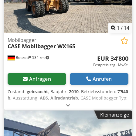
1
/
14
Mobilbagger
CASE
Mobilbagger WX165
EUR 34’800
Bottrop
534 km
Festpreis zzgl. MwSt.
Anfragen
Anrufen
Zustand:
gebraucht
, Baujahr:
2010
, Betriebsstunden:
7’940
h
, Ausstattung:
ABS, Allradantrieb
, CASE Mobilbagger Typ:
WX165 (Hydraulic Exavator) Typ approval number: N211
Motorhersteller : Case Motorleistung: 105 kW
Kleinanzeige
Betriebsstunden : 7940 h Zul. Gesamtgewicht : 18000 kg
Transportlänge :8,19 m Transportbreite:1,91 m
Transporthöhe: 2,89 m Farbe : Gelb - Joystick-Steuerung -