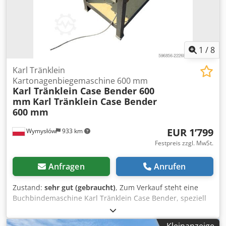
1
/
8
Karl Tränklein
Kartonagenbiegemaschine 600 mm
Karl Tränklein Case Bender 600
mm
Karl Tränklein Case Bender
600 mm
EUR 1’799
Wymysłów
933 km
Festpreis zzgl. MwSt.
Anfragen
Anrufen
Zustand:
sehr gut (gebraucht)
, Zum Verkauf steht eine
Buchbindemaschine Karl Tränklein Case Bender, speziell
entwickelt zum Formen und Biegen von Buchdeckenrücken
bei Hardcover-Büchern. Das Gerät verleiht den
Kleinanzeige