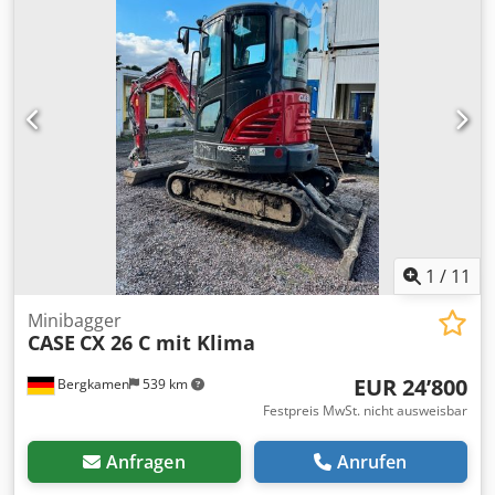
1
/
11
Minibagger
CASE
CX 26 C mit Klima
EUR 24’800
Bergkamen
539 km
Festpreis MwSt. nicht ausweisbar
Anfragen
Anrufen