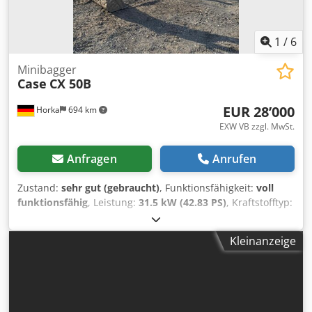
1
/
6
Minibagger
Case
CX 50B
EUR 28’000
Horka
694 km
EXW VB zzgl. MwSt.
Anfragen
Anrufen
Zustand:
sehr gut (gebraucht)
, Funktionsfähigkeit:
voll
funktionsfähig
, Leistung:
31.5 kW (42.83 PS)
, Kraftstofftyp:
Diesel
, Farbe:
Original
, Gesamtgewicht:
4’945 kg
,
Kettenzustand:
60 %
, Baujahr:
2012
, Betriebsstunden:
Kleinanzeige
4’490 h
, Ausstattung:
Kabine
, Hersteller: CASE Typ: CX 50B
S2 Baujahr: 2012 Stunden: 4490 Gewicht: 4945 kg Motor:
Yanmar 4TNV88-XYB Leistung: 31,5 kW Laufwerk: 400mm
Gummiketten Ausstattung: SWE hydr. Grabenräumlöffel
Planierschild Dsdpfx Aoy H H Arshvekr Radio Sofort