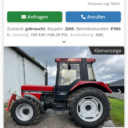
Festpreis zzgl. MwSt.
Anfragen
Anrufen
Zustand:
gebraucht
, Baujahr:
2005
, Betriebsstunden:
8’900
h
, Leistung:
109 kW (148.20 PS)
, Ausstattung:
ABS,
Allradantrieb, Kabine, Klimaanlage
, Eigengewicht:5.868 kg
Länge:4.692 mm Breite:2.507 mm Höhe:2.997 mm
Kleinanzeige
Dkodpfowlmt Iox Ahvjr Radstand:2.723 mm
rNennleistung:105,9 kW, 144PS Nenndrehzahl:2.200/min
Zylinderanzahl:6 Hubraum:7.480 cm³
Drehmomentanstieg:51,3 Allradantrieb