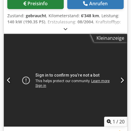
Preisinfo
Anrufen
Zustand:
gebraucht
, Kilometerstand:
6’348 km
, Leistung:
140 kW (190.35 PS)
, Erstzulassung:
08/2004
, Kraftstofftyp:
Diesel
, Baujahr:
2004
, Hersteller: Case Modell: MXM190 /
Samson Vakuum-Tankwagen 8000 L Baujahr: 2004
Kleinanzeige
Zustand: Gut Seriennummer: ACM231045 Referenznr.:
8084 Zulassungsdatum: PS: 190 Betriebsstunden: 6348
Getriebe: Voll-Powershift 19+6 Dieseltank: 1 Tankinhalt:
400 L Radio: ? Luftsitz: ? Bremsen: Ölbad-Scheibenbremsen
Dodpfx Ahsynq Dbjvskr Reifengröße: 600/65R25 +
650/75R38 - 520/70R34 Profil übrig: 60 % 90 % - 40 %
Werkzeugkasten: ? Hydraulikanlage: ? Tankhersteller:
Samson Tankvolumen: 8000 L Hochdruckpumpe: 2 x HPP
Hochdruckleistung: 122 l/min - 130 bar Vakuumpumpe:
Samson Fernbedienung: ?
1
/
20