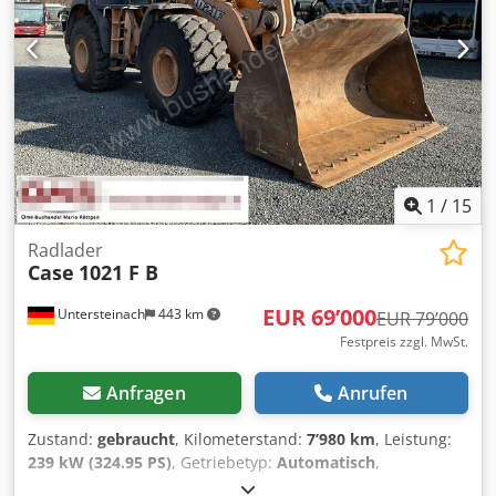
unserer Website ... We are selling our goods with general
terms and conditions (listet: ... / AGB) - .
1
/
15
Radlader
Case
1021 F B
EUR 69’000
Untersteinach
443 km
EUR 79’000
Festpreis zzgl. MwSt.
Anfragen
Anrufen
Zustand:
gebraucht
, Kilometerstand:
7’980 km
, Leistung:
239 kW (324.95 PS)
, Getriebetyp:
Automatisch
,
Kraftstofftyp:
Diesel
, Farbe:
Gelb
, Erstzulassung:
01/2013
,