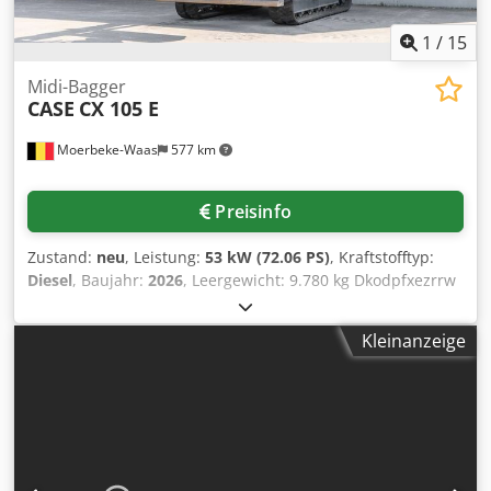
1
/
15
Midi-Bagger
CASE
CX 105 E
Moerbeke-Waas
577 km
Preisinfo
Zustand:
neu
, Leistung:
53 kW (72.06 PS)
, Kraftstofftyp:
Diesel
, Baujahr:
2026
, Leergewicht: 9.780 kg Dkodpfxezrrw
Aj Ahver Wenden Sie sich an KEY-TEC Sales, um weitere
Informationen zu erhalten.
Kleinanzeige