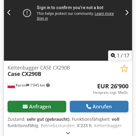
einsatzbereit. Irrtümer und Zwischenverkauf vorbehalten.
1
/
17
Kettenbagger CASE CX290B
Case
CX290B
EUR 26’900
Karsin
1’045 km
Festpreis zzgl. MwSt.
Anfragen
Anrufen
Zustand:
sehr gut (gebraucht)
, Funktionsfähigkeit:
voll
funktionsfähig
, Betriebsstunden:
6’223 h
, Kettenbagger
CASE CX290B Kawasaki Hydraulik Isuzu Motor Technische