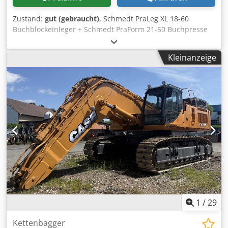
private Endverbraucher ist leider grundsätzlich
ausgeschlossen. Zwischenverkauf und irrtümliche
Zustand:
gut (gebraucht)
, Schmedt PraLeg XL 18-60
Angaben bleiben jederzeit vorbehalten. Nettopreis:
Buchblockeinleger + Schmedt PraForm 21-50 Buchpresse
20.900,- Euro.
Baujahr 2022. Schmedt PraLeg XL 18-60 Buchhänger Die
Maschine ist in gutem Zustand und sofort einsatzbereit.
Kleinanzeige
Das Gerät hängt einen Buchblock in einen vorbereiteten
Hardcover-Einband ein. Zwei Leimwerke, stufenlose
Einstellung der Leimstärke. Format: Blockhöhe: 80 – 450
mm Blockbreite: 110 – 450 mm Blockstärke: 2 – 80 mm
Leistung: ca. 200 – 300 Stück/h Dkedpfszdazbex Ahvor
Stromanschluss: 230 V Gewicht: 300 kg Hergestellt in
Deutschland. Schmedt PraForm 21-50 Buchpresse
Buchpresse mit Rillenschneider. Hergestellt bei Schmedt,
Deutschland. Die Maschine befindet sich in sehr gutem
Zustand und ist sofort einsatzbereit. Technische Daten:
Maximales Format: 420 x 520 x 100 mm Gewicht: 220 kg
Stromanschluss: 230 V + Druckluft. Der Preis gilt für das
Set aus beiden Maschinen.
1
/
29
Kettenbagger