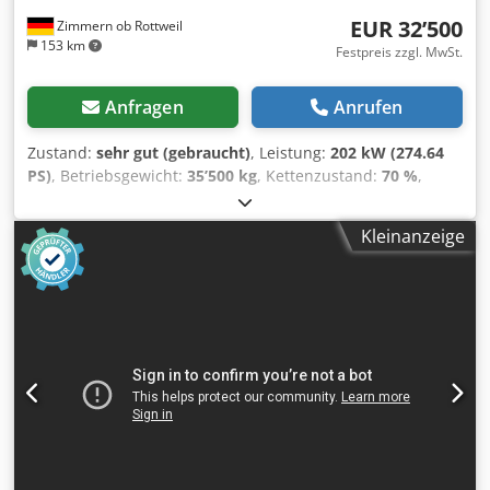
EUR 32’500
Zimmern ob Rottweil
153 km
Festpreis zzgl. MwSt.
Anfragen
Anrufen
Zustand:
sehr gut (gebraucht)
, Leistung:
202 kW (274.64
PS)
, Betriebsgewicht:
35’500 kg
, Kettenzustand:
70 %
,
Baujahr:
2006
, Betriebsstunden:
9’139 h
, Ausstattung:
Klimaanlage
, CASE CX330 Baujahr: 2006 Betriebsstunden:
Kleinanzeige
9.139 Std. Geschlossene Kabine Klimaanlage Radio
Zentralschmierung Standardausleger Stiel : 3.30m
Vollverrohrung (Hammer-, Greifer-, Schere-)
Schnellwechsler OQ80 1x Löffel – 800mm breit 1x Greifer –
funktioniert, Reparatur nötig Dkedpezp Rm Refx Ahvor
Laufwerk ca. 70% erhalten Bodenplatten 600 mm breit
Isuzu Motor mit 202 kW CE Transport: 10.8 x 3 x 3.40m
Einsatzgewicht: 35.5 to.