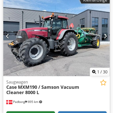
Buchdecken den erforderlichen Radius, sodass sie sich
optimal an den Buchblock anpassen. Die Maschine ist mit
verstellbaren Walzen ausgestattet, die eine Anpassung an
verschiedene Deckendicken ermöglichen. Die massive
Gusskonstruktion sorgt für hohe Präzision und langjährige
Haltbarkeit. Technische Daten: Hersteller: Karl Tränklein
Typ: Case Bender / Rückenformmaschine Arbeitsbreite: ca.
600 mm Walzendruck einstellbar Stabile Gusskonstruktion
Elektroantrieb Arbeitstisch Zustand: gebraucht
Einsatzbereiche: Hardcover-Buchproduktion,
Buchbindereien, Druckereien, Dksdpfx Ajziwnbohvor
Betriebe der Druckweiterverarbeitung, Herstellung von
Alben, Katalogen und Einbänden.
1
/
30
Saugwagen
Case
MXM190 / Samson Vacuum
Cleaner 8000 L
Padborg
895 km