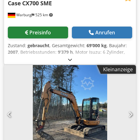
Case
CX700 SME
Warburg
525 km
Preisinfo
Anrufen
Zustand:
gebraucht
, Gesamtgewicht:
69’000 kg
, Baujahr:
2007
, Betriebsstunden:
9’379 h
, Motor Isuzu: 6 Zylinder,
345kW- AH-6WG1X – EPA and CE Ausleger 6.58m Stiel 3m
Bodenplatten 650mm Alle Hydraulikleitungen
Kleinanzeige
(Hammer/Greifer und Rotation) Hydraulischer
Schnellwechsler: OIL Quick OQ90 oder Lehnhoff HS80
Tieflöffel – 4,55m³ SAE Transportgewicht 69 ton
Transportbreite 3.93m Dedeul U H Topfx Ahvskr
Arbeitsbreite (4,14m mit Aufstiegen) Transporthöhe 4,37m
Maschine wurde in unserer Werkstatt überholt und
repariert Bericht auf Anfrage Große Inspektion erhalten:
Alle Öle und Filter, inklusive 650 liter Hydrauliköl. CASE
Deutschland März 2026: Der Motor hat 6 neue
Einspritzdüsen (Rechnung auf Anfrage)