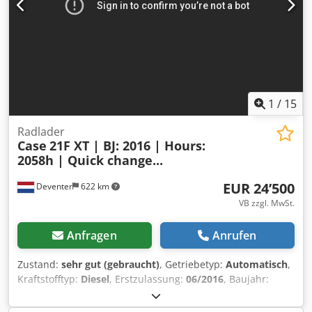
1
/
15
Radlader
Case
21F XT | BJ: 2016 | Hours:
2058h | Quick change...
EUR 24’500
Deventer
622 km
VB zzgl. MwSt.
Anfragen
Anrufen
Zustand:
sehr gut (gebraucht)
, Getriebetyp:
Automatisch
,
Kraftstofftyp:
Diesel
, Erstzulassung:
06/2016
, Baujahr:
2016
, Betriebsstunden:
2’058 h
, Ausstattung:
Kabine
, =
Weitere Optionen und Zubehör = - Geschlossene Kabine -