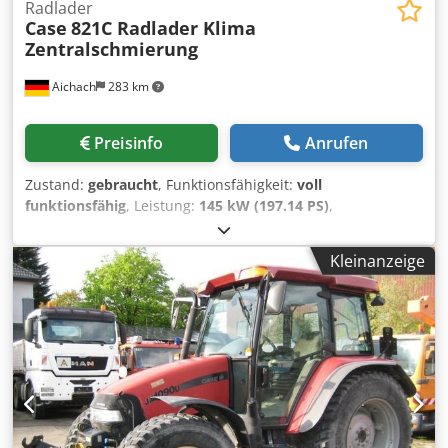
Radlader
Case
821C Radlader Klima
Zentralschmierung
Aichach
283 km
Preisinfo
Anrufen
Zustand:
gebraucht
, Funktionsfähigkeit:
voll
funktionsfähig
, Leistung:
145 kW (197.14 PS)
,
Kraftstofftyp:
Diesel
, Farbe:
Gold
, Betriebsgewicht:
18’000
kg
, Baujahr:
2000
, Betriebsstunden:
8’000 h
, Ausstattung:
Kleinanzeige
Kabine, Klimaanlage, Zentralschmieranlage
, Case 821C
Radlader Baujahr 2000 8.000 h 145 kW ca. 18.000 kg
Dksdpfx Ajy Uxt Sshver Klima Zentralschmierung Reifen
23,5R25