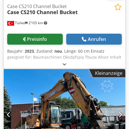
Case CS210 Channel Bucket
Case
CS210 Channel Bucket
Türkei
2’105 km
Preisinfo
Anrufen
Baujahr:
2023
, Zustand:
neu
, Länge: 60 cm Einsatz
geeignet für: Baumaschinen Dksdpfspq Tbuox Ahvsr Inhalt
des Laderaums: 500 l Garantie: 6 Monate
Kleinanzeige