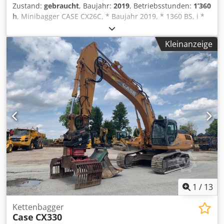
Zustand:
gebraucht
, Baujahr:
2019
, Betriebsstunden:
1’360
h
, Minibagger CASE CX26C, * Baujahr 2019, * 1360 BS, i *
Heizung, * Klima, Djdpfx Aheurfkcjvokr * Gummiketten, *
Planierschild, * Schnellwechsler
Kleinanzeige
1
/
13
Kettenbagger
Case
CX330