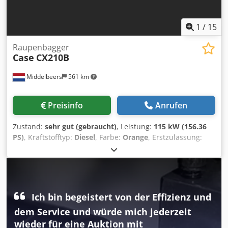
1
/
15
Raupenbagger
Case
CX210B
Middelbeers
561 km
Preisinfo
Anrufen
Zustand:
sehr gut (gebraucht)
, Leistung:
115 kW (156.36
PS)
, Kraftstofftyp:
Diesel
, Farbe:
Orange
, Erstzulassung:
07/2013
, Baujahr:
2012
, Betriebsstunden:
15’109 h
,
Allgemeine Informationen Modelljahr: 2012
Seriennummer: DCH210R5NCEAH2500 Technische
Informationen Zylinderzahl: 4 Leergewicht: 22.600 kg
Djdpey En Ndefx Ahvskr Funktionell Arbeitsbreite: 300 cm
Ich bin begeistert von der Effizienz und
CE-Kennzeichnung: ja Zustand Technischer Zustand: sehr
dem Service und würde mich jederzeit
gut Optischer Zustand: sehr gut Finanzielle Informationen
Preis: Auf Anfrage Garantie Garantie: Aus erster Hand,
wieder für eine Auktion mit