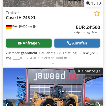
1
/
10
Traktor
Case IH
745 XL
EUR 24’500
Prüm
400 km
Festpreis zzgl. MwSt.
Anfragen
Anrufen
Zustand:
gebraucht
, Baujahr:
1988
, Leistung:
53 kW (72.06
PS)
, _____IHC 754 XL aus erster Hand in
BestzustandBetriebsstunden: ca. 8.600Baujahr:
1988FrontkraftheberFrontzapfwelle30 km/h GetriebePreis:
Kleinanzeige
24.500,00 Euro netto,Lagerort:null Dkedpfjzdmutex Ahvsr