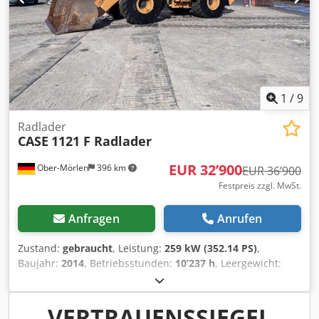
1
/
9
Radlader
CASE
1121 F Radlader
EUR 32’900
Ober-Mörlen
396 km
EUR 36’900
Festpreis zzgl. MwSt.
Anfragen
Anrufen
Zustand:
gebraucht
, Leistung:
259 kW (352.14 PS)
,
Baujahr:
2014
, Betriebsstunden:
10’237 h
, Leergewicht:
27.024 kg Wenden Sie sich an Emal Jaweed, um weitere
Informationen zu erhalten. Radlader / Wheel Loader, Case
1121F, Baujahr 2014, aus Baujahr 2014, Betriebsstunden /
VERTRAUENSSIEGEL