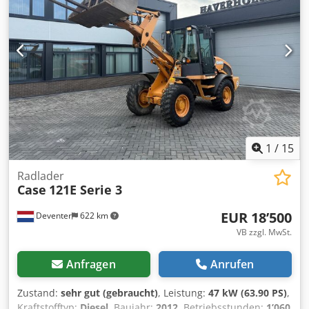
Planierschild Dedpfxozripce Ahvokr - Kamera Gerne
unterstützen wir Sie auch im Bereich Finanzierung/Leasing
mit unserem Partnern. Alle Angaben ohne Gewähr. Irrtum
und Zwischenhandel vorbehalten.
1
/
15
Radlader
Case
121E Serie 3
EUR 18’500
Deventer
622 km
VB zzgl. MwSt.
Anfragen
Anrufen
Zustand:
sehr gut (gebraucht)
, Leistung:
47 kW (63.90 PS)
,
Kraftstofftyp:
Diesel
, Baujahr:
2012
, Betriebsstunden:
1’060