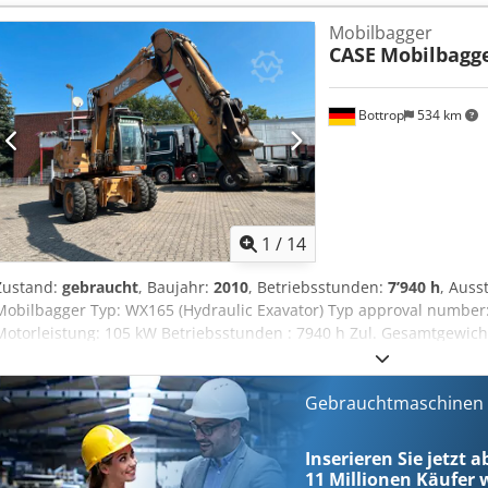
Technischer Zustand: sehr gut Optischer Zustand: sehr gut Finanzie
Mobilbagger
Garantie Garantie: Aus erster Hand, lückenlos scheckheftgepflegt, so
CASE
Mobilbagg
Kettenlaufwerk - Inklusive 3 Löffel: 1300 mm, 450 mm und 2000 mm
TOPCON 3D-SYSTEM
Bottrop
534 km
1
/
14
Zustand:
gebraucht
, Baujahr:
2010
, Betriebsstunden:
7’940 h
, Auss
Mobilbagger Typ: WX165 (Hydraulic Exavator) Typ approval number:
Motorleistung: 105 kW Betriebsstunden : 7940 h Zul. Gesamtgewicht
Transportbreite:1,91 m Transporthöhe: 2,89 m Dwodozripcopfx Ahmja
Planierschild - Kamera Gerne unterstützen wir Sie auch im Bereic
Partnern. Alle Angaben ohne Gewähr. Irrtum und Zwischenhandel 
Gebrauchtmaschinen s
Inserieren Sie jetzt 
11 Millionen
Käufer w