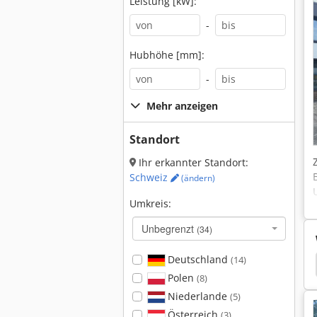
Leistung [kW]:
-
Hubhöhe [mm]:
-
Mehr anzeigen
Standort
Ihr erkannter Standort:
Schweiz
(ändern)
Umkreis:
Unbegrenzt
(34)
Deutschland
(14)
ota Bx 2370
Kubota Bx 2350
Kubota Bx 2200
Polen
(8)
Niederlande
(5)
Österreich
(3)