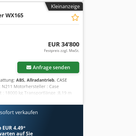
lle Informationen Preis: Auf Anfrage
Kleinanzeige
fort einsatzbereit! - 80 %
er WX165
 Grabenräumlöffel - Optional mit 2021
EUR 34’800
Festpreis zzgl. MwSt.
Anfrage senden
tattung:
ABS, Allradantrieb
, CASE
 N211 Motorhersteller : Case
 : 18000 kg Transportlänge :8,19 m
 Farbe : Gelb - Joystick-Steuerung -
h Finanzierung/Leasing mit unserem
vorbehalten.
ofort verkaufen
ab EUR 4.49
*
arten auf Sie