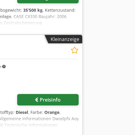
iebsgewicht:
35’500 kg
, Kettenzustand:
nlage
, CASE CX330 Baujahr: 2006
io Zentralschmierung
 Schere-) Schnellwechsler OQ80 Dodpfx
 Reparatur nötig Laufwerk ca. 70%
Kleinanzeige
sport: 10.8 x 3 x 3.40m
m
Preisinfo
stofftyp:
Diesel
, Farbe:
Orange
,
 Allgemeine Informationen Dwodpfx Aoy
 Technische Informationen
300 cm CE-Kennzeichnung: ja Zustand