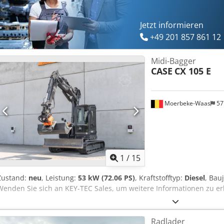
Jetzt informieren
+49 201 857 861 12
Midi-Bagger
CASE
CX 105 E
Moerbeke-Waas
57
1
/
15
Zustand:
neu
, Leistung:
53 kW (72.06 PS)
, Kraftstofftyp:
Diesel
, Bau
Wenden Sie sich an KEY-TEC Sales, um weitere Informationen zu e
Radlader