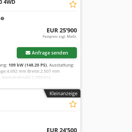
0 4WD
m
EUR 25’900
Festpreis zzgl. MwSt.
Anfrage senden
tung:
109 kW (148.20 PS)
, Ausstattung:
änge:4.692 mm Breite:2.507 mm
S Nenndrehzahl:2.200/min
momentanstieg:51,3 Allradantrieb
Kleinanzeige
EUR 24’500