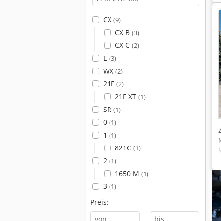
CX
(9)
CX B
(3)
CX C
(2)
E
(3)
WX
(2)
21F
(2)
21F XT
(1)
SR
(1)
0
(1)
1
(1)
821C
(1)
2
(1)
1650 M
(1)
3
(1)
Preis:
-