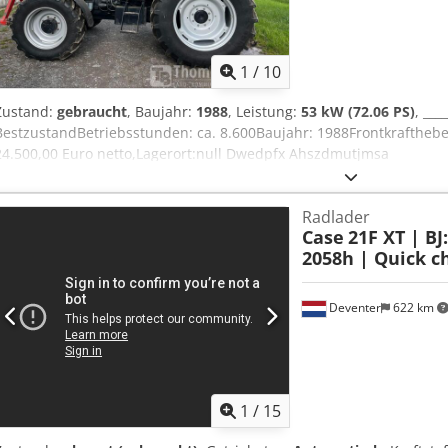
1
/
10
Zustand:
gebraucht
, Baujahr:
1988
, Leistung:
53 kW (72.06 PS)
, ___
BestzustandBetriebsstunden: ca. 8.600Baujahr: 1988Frontkrafthebe
24.500,00 Euro netto,Lagerort:null Dwedpfx Ahszdmutjmsa
Radlader
Case
21F XT | BJ
2058h | Quick ch
Deventer
622 km
1
/
15