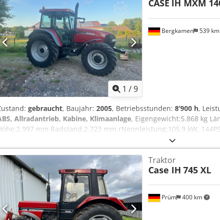
CASE
IH MXM 14
Bergkamen
539 k
1
/
9
Zustand:
gebraucht
, Baujahr:
2005
, Betriebsstunden:
8’900 h
, Leis
ABS, Allradantrieb, Kabine, Klimaanlage
, Eigengewicht:5.868 kg L
Höhe:2.997 mm Radstand:2.723 mm rNennleistung:105,9 kW, 144P
Zylinderanzahl:6 Hubraum:7.480 cm³ Dwsdpfxowlmt Io Ahmsa Dreh
Traktor
Case IH
745 XL
Prüm
400 km