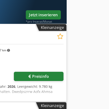
Jetzt inserieren
*pro Inserat/Monat
Kleinanzeige
7 km
Preisinfo
jahr:
2026
, Leergewicht: 9.780 kg
rhalten. Dwedpszrrw Aofx Ahmsa
Kleinanzeige