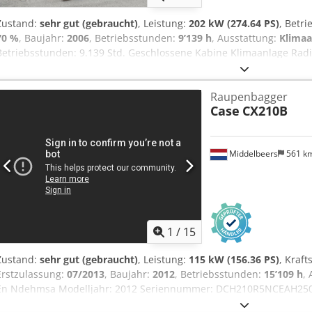
Zustand:
sehr gut (gebraucht)
, Leistung:
202 kW (274.64 PS)
, Betr
70 %
, Baujahr:
2006
, Betriebsstunden:
9’139 h
, Ausstattung:
Klimaa
Betriebsstunden: 9.139 Std. Geschlossene Kabine Klimaanlage Rad
Standardausleger Stiel : 3.30m Vollverrohrung (Hammer-, Greifer-,
Aezp Rm Rjhmjwa 1x Löffel – 800mm breit 1x Greifer – funktioniert,
Raupenbagger
erhalten Bodenplatten 600 mm breit Isuzu Motor mit 202 kW CE Tran
Case
CX210B
Einsatzgewicht: 35.5 to.
Middelbeers
561 k
1
/
15
Zustand:
sehr gut (gebraucht)
, Leistung:
115 kW (156.36 PS)
, Kraft
Erstzulassung:
07/2013
, Baujahr:
2012
, Betriebsstunden:
15’109 h
,
En Ndehmsa Modelljahr: 2012 Seriennummer: DCH210R5NCEAH2500
Zylinderzahl: 4 Leergewicht: 22.600 kg Funktionell Arbeitsbreite: 