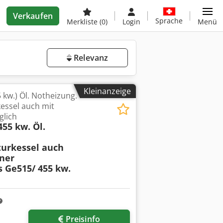
Verkaufen
Sprache
Merkliste
(0)
Login
Menü
Relevanz
Kleinanzeige
kw.) Öl. Notheizung.
essel auch mit
glich
55 kw. Öl.
urkessel auch
ner
 Ge515/ 455 kw.
Preisinfo