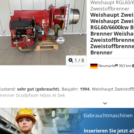
Weishaupt RGL60/
Zweistoffbrenner
Weishaupt Zwei
Weishaupt Zwei
RGL60/6600kw B
Brenner
Weisha
Zweistoffbrenn
Zweistoffbrenn
Brenner
1
/
8
Neumarkt
363 km
Zustand:
sehr gut (gebraucht)
, Baujahr:
1994
, Weishaupt Zweistof
Brenner Dcodpfxom Hdyio Al Dek
Gebrauchtmaschinen s
Inserieren Sie jetzt 