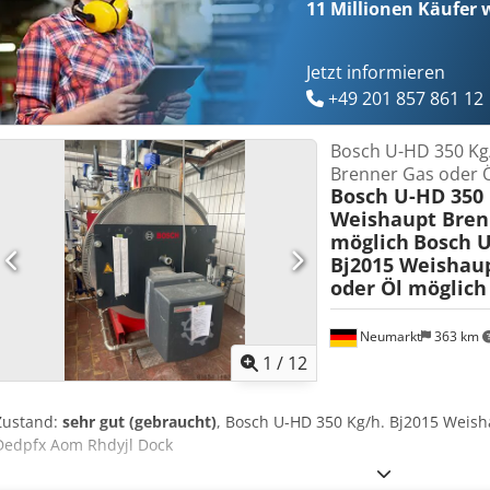
11 Millionen
Käufer w
Jetzt informieren
+49 201 857 861 12
Bosch U-HD 350 Kg
Brenner Gas oder Ö
Bosch U-HD 350 
Weishaupt Bren
möglich
Bosch U
Bj2015 Weishau
oder Öl möglich
Neumarkt
363 km
1
/
12
Zustand:
sehr gut (gebraucht)
, Bosch U-HD 350 Kg/h. Bj2015 Weish
Dedpfx Aom Rhdyjl Dock