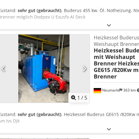
Zustand:
sehr gut (gebraucht)
, Buderus 455 kw. Öl. Notheizung. N
Brenner möglich Dodpex U Exusfx Al Deck
Heizkessel Buderu
Weishaupt Brenne
Heizkessel Bud
mit Weishaupt
Brenner
Heizke
GE615 /820Kw m
Brenner
Neumarkt
363 km
1
/
5
Zustand:
sehr gut (gebraucht)
, Heizkessel Buderus GE615 /820Kw 
Am Ivs Djk