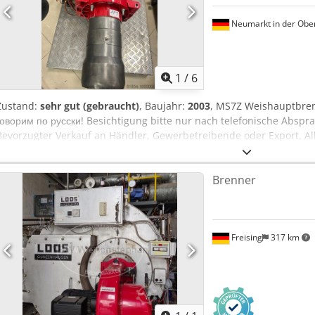
Neumarkt in der Ober
1
/
6
Zustand:
sehr gut (gebraucht)
, Baujahr:
2003
, MS7Z Weishauptbren
говорим по русски! Besichtigung bitte nur nach telefonische Absp
Bevorzugter Verkauf an Händler, Gewerbetreibende oder Export. A
Zwischenverkauf vorbehalten. Der Verkäufer übernimmt keine Haft
Datenübermittlungsfehler. Gern nehmen wir Ihren Gebrauchtkessel
Brenner
Selbstverständlich erledigen wir auch sämtliche Formalitäten Verl
Freising
317 km
Mehr Bilde