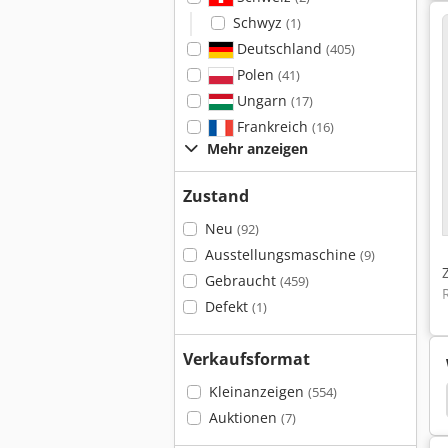
Schwyz
(1)
Deutschland
(405)
Polen
(41)
Ungarn
(17)
Frankreich
(16)
Mehr anzeigen
Zustand
Neu
(92)
Ausstellungsmaschine
(9)
Gebraucht
(459)
Defekt
(1)
Verkaufsformat
Kleinanzeigen
(554)
Dampferzeuger
Certuss Dampfkessel
Certuss
Auktionen
(7)