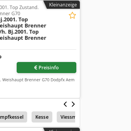
Kleinanzeige
2001. Top Zustand.
enner G70
j.2001. Top
Weishaupt Brenner
h. Bj.2001. Top
Weishaupt Brenner
Preisinfo
nkl. Weishaupt Brenner G70 Dodpfx Aem
mpfkessel
Kesse
Viessmann Rexola Biferral