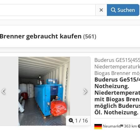
Suchen
Brenner gebraucht kaufen
(561)
Buderus GE515(455 
Niedertemperaturk
Biogas Brenner mö
Buderus Ge515/4
Notheizung.
Niedertemperat
mit Biogas Bren
möglich
Buderus
Öl. Notheizung.
1
/
16
Neumarkt
363 km