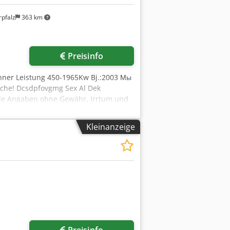
pfalz
363 km
Preisinfo
ner Leistung 450-1965Kw Bj.:2003 Мы
rache! Dcsdpfovgmg Sex Al Dek
lle Angaben ohne Gewähr, Irrtum und
ung für Tipp und
 oder Brenner in kauf!
Kleinanzeige
adung möglich
r anfragen