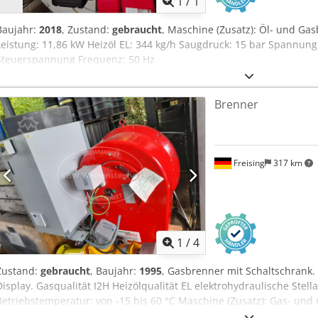
1
/
1
Baujahr:
2018
, Zustand:
gebraucht
, Maschine (Zusatz): Öl- und Ga
Leistung: 11,86 kW Heizöl EL: 344 kg/h Saugdruck: 15 bar Spannun
Steuerspannung Frequenz: 50 Hz
Brenner
Freising
317 km
1
/
4
Zustand:
gebraucht
, Baujahr:
1995
, Gasbrenner mit Schaltschrank.
Display. Gasqualität I2H Heizölqualität EL elektrohydraulische Stella
Betriebstemperatur: von -15 bis 60 °C Maschine (Zusatz): Gas- un
Gasdruck: 100 mbar Leistung: 12,5 kW Spannung: 400 V Frequenz: 5