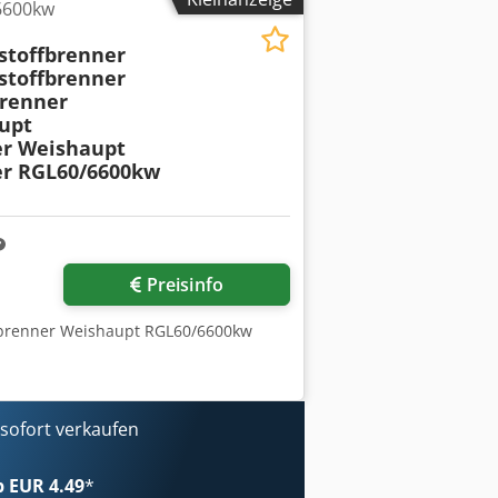
6600kw
stoffbrenner
stoffbrenner
renner
upt
er Weishaupt
er RGL60/6600kw
Preisinfo
fbrenner Weishaupt RGL60/6600kw
ofort verkaufen
ab EUR 4.49
*