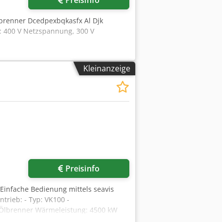
Preisinfo
sbrenner Dcedpexbqkasfx Al Djk
g: 400 V Netzspannung, 300 V
Kleinanzeige
Preisinfo
 Einfache Bedienung mittels seavis
ntrieb: - Typ: VK100 -
d Ölbrenner Wärmeleistung: 4500 kW
0 Hz Länge: 1,90 m Breite: 1,10 m