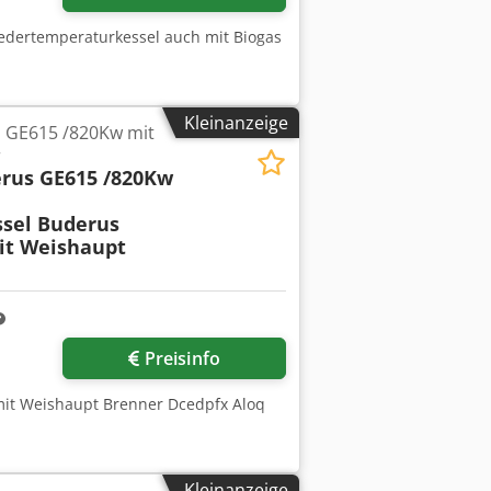
iedertemperaturkessel auch mit Biogas
Kleinanzeige
s GE615 /820Kw mit
r
erus GE615 /820Kw
ssel Buderus
it Weishaupt
Preisinfo
mit Weishaupt Brenner Dcedpfx Aloq
Kleinanzeige