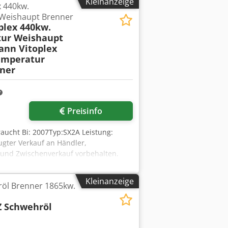
Kleinanzeige
 440kw.
Weishaupt Brenner
plex 440kw.
ur Weishaupt
ann Vitoplex
emperatur
ner
Preisinfo
aucht Bi: 2007Typ:SX2A Leistung:
ugter Verkauf an Händler,
 und Zwischenverkauf vorbehalten.
Datenübermittlungsfehler.
ladung möglich Mehr Informationen
Kleinanzeige
öl Brenner 1865kw.
 Schwehröl