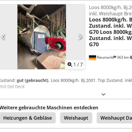
Loos 8000kg/h. Bj.
inkl. Weishaupt Br
Loos 8000kg/h. B
Zustand. inkl. 
G70
Loos 8000kg/
Zustand. inkl. 
G70
Neumarkt
363 km
1
/
7
Zustand:
gut (gebraucht)
, Loos 8000kg/h. Bj.2001. Top Zustand. i
Rhd Dol Deck
Weitere gebrauchte Maschinen entdecken
Heizungen & Gebläse
Weishaupt
Weishaupt Da