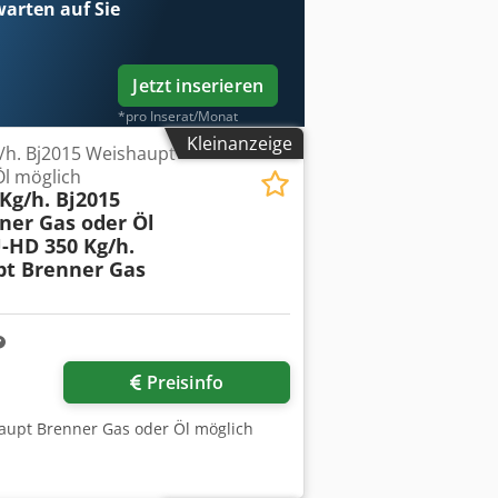
arten auf Sie
Jetzt inserieren
*pro Inserat/Monat
Kleinanzeige
/h. Bj2015 Weishaupt
l möglich
Kg/h. Bj2015
ner Gas oder Öl
-HD 350 Kg/h.
pt Brenner Gas
Preisinfo
aupt Brenner Gas oder Öl möglich