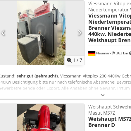
Viessmann Vitoplex
Niedertemperatur 
Viessmann Vito
Niedertemperat
Brenner
Viessm
440kw. Niedert
Weishaupt Bren
Neumarkt
363 km
1
/
7
Zustand:
sehr gut (gebraucht)
, Viessmann Vitoplex 200 440Kw Gebr
440Kw Besichtigung bitte nur nach telefonische Absprache! Bevorz
Gewerbetreibende oder Export. Alle Angaben ohne Gewähr, Irrtum
R2Ru7Mxt2V Der Verkäufer übernimmt keine Haftung für Tipp und 
Selbstverständlich erledigen wir auch sämtliche Formalitäten Ver
Weishaupt Schwehr
anfordern Dcjdpjvilvdjfx Al Dok
Masut MS7Z
Weishaupt MS7Z
Brenner
D