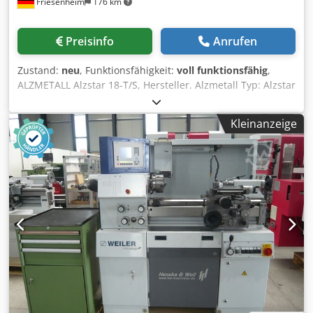
Friesenheim
176 km
Preisinfo
Anrufen
Zustand:
neu
, Funktionsfähigkeit:
voll funktionsfähig
,
ALZMETALL Alzstar 18-T/S, Hersteller. Alzmetall Typ: Alzstar
18-T/S Zustand: Neu / Vorführmaschine Bohrvermögen in
St 60: 18 mm, Gewindeschneiden in St 60: M 12,
Kleinanzeige
Gewindeschneiden in GG 20: M 14, Kurzspindel: MK 2,
Spindeldrehzahl: 225-4.300 U/min., Spindelhub: 80 mm,
Ausladung: 190 mm, Säulendurchmesser: 65 mm,
Maschinentisch - nutzbare Auflage: 300x240 mm, T-Nuten
Anzahl - Breite - Abstand: 2 x12 x80 mm, Abstand Spindel-
Maschinentisch min./max.: 75/357 mm, Maschinen-
Grundplatte nutzbare Auflage: 300x240 mm, T-Nuten
Anzahl - Breite - Abstand: 2 x 12 x80 mm, Abstand Spindel-
Grundplatte min./max.: 437/437 mm, Vorschub von Hand,
Maschinentisch-Höhenverstellung: Handkurbel,
Gesamtleistungsbedarf: 0,37/0,55 kW, Maschinenhöhe: 840
mm, Gewicht: 110 kg Serienmäßige Ausstattung:
Hauptschalter mit Motorschutzschalter abschließbar