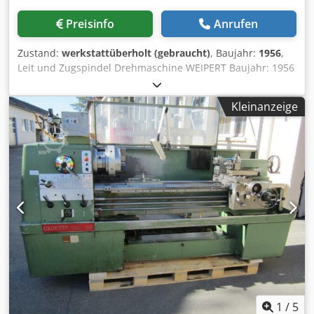
Preisinfo
Anrufen
Zustand:
werkstattüberholt (gebraucht)
, Baujahr:
1956
,
Leit und Zugspindel Drehmaschine WEIPERT Baujahr: 1956
Spindelbohrung: 90 mm Spitzenweite: 3000 mm Umlauf O
über Bett : 800 mm Umlauf 0 über Schlitten: 610 mm
Kleinanzeige
Umlauf 0 in der Kröpfung: 1120 mm Drehzahlbereich: 7.5 –
475 U/min Mit folgendem Zubehör: Chjdpfxjw Ew D De
Ahcja Multifix Werkzeughalter mit 11 Stk. Einsätzen
Kühlmitteleinrichtung Dreibackenfutter 0315 mm
Dreibackenfutter 0 400 mm Dreibackenfutter 0 500 mm
Planscheibe 0 400 mm Planscheibe 0 800 mm Planscheibe
0 1000 mm Mitlaufende Lynette Diverse Drehwerkzeuge (
30 Stk. Wendeplattenwerkzeuge) 2 Mitlaufende
Zentrierspitzen 1 Bohrfutter Betriebsanleitung
1
/
5