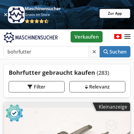
Maschinensucher
Zur App
Gratis im Store
Verkaufen
Suchen
Bohrfutter gebraucht kaufen
(283)
Filter
Relevanz
Kleinanzeige