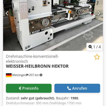
1
/
4
Drehmaschine-konventionell-
elektronisch
WEISSER-HEILBRONN
HEKTOR
Metzingen
207 km
Preisinfo
Anrufen
Zustand:
sehr gut (gebraucht)
, Baujahr:
1980
,
Drehdurchmesser 300 mm Drehlänge 1700 mm