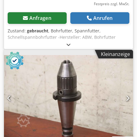
Festpreis zzgl. MwSt.
Anfragen
Anrufen
Zustand:
gebraucht
, Bohrfutter, Spannfutter,
Schnellspannbohrfutter -Hersteller: ABW, Bohrfutter
Schnellspannbohrfutter Typ Supra 0 - 10 B12 -
Spannbereich: 0-10 mm / 0-3/8" -Anzahl; 1x Bohrfutter
Kleinanzeige
vorhanden -Abmessung: Ø 42 x 165 mm -Gewicht: 0,8 kg
Cjdpfxjuwggkj Ahcjha