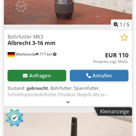
1
/
5
Bohrfutter MK3
Albrecht
3-16 mm
EUR 110
Wiefelstede
717 km
Festpreis zzgl. MwSt.
Anfragen
Anrufen
Zustand:
gebraucht
, Bohrfutter, Spannfutter,
Schnellspannbohrfutter Chsdeux Sbvjpfx Ahcsa -
Hersteller: Albrecht, Bohrfutter Schnellspannbohrfutter
MK3 -Spannbereich: 3-16 mm / 1/8-5/8" -Anzahl; 1x
Kleinanzeige
Bohrfutter vorhanden -Abmessung: Ø 56 x 210 mm -
Gewicht: 1,5 kg