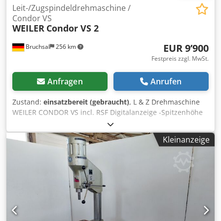
Leit-/Zugspindeldrehmaschine /
Condor VS
WEILER
Condor VS 2
EUR 9’900
Bruchsal
256 km
Festpreis zzgl. MwSt.
Anfragen
Anrufen
Zustand:
einsatzbereit (gebraucht)
, L & Z Drehmaschine
WEILER CONDOR VS incl. RSF Digitalanzeige -Spitzenhöhe
165mm -Umlaufdurchmesser über Bett 330mm -
Spitzenweite 800mm -Drehzahlbereich 28 - 2800 U/min -
Kleinanzeige
Automatische Längs / Planvorschübe Codpjzn Rahofx
Ahcoha -Spindeldurchlass ca. 38mm -Reitstock -RSF
Digitalanzeige -Multifixgrundhalter mit Einsätzen -
Dreibackenfutter & Wechselbacken -Spannzangen /
Schnellspanneinrichtung incl. Spannzangen -Bohrfutter /
Mitlaufende Spitze -Bettanschlag -Spänerückwand -
Kühlmitteleinrichtung -Not / Aus -Dokumentation Abmaße:
LxBxH 2x0,8x1,6 Meter / Gewicht 900Kg Irrtümer /