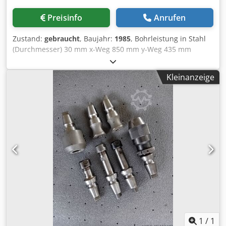
mit 6 Einsätzen • Spänefangwand rückseitig mit
Kühlmitteleinrichtung mit separatem Späne-Behälter •
Preisinfo
Anrufen
Bohrfutter und Gewindeschneidfutter, sonstiges Zubehör,
etc. Zustand : gut – vorführbereit / Maschine ideal für die
Zustand:
gebraucht
, Baujahr:
1985
, Bohrleistung in Stahl
Werkstatt Lieferung : ab Lager - wie besichtigt Zahlung :
(Durchmesser) 30 mm x-Weg 850 mm y-Weg 435 mm
rein netto bei Abholung - nach Rechnungserhalt Wir bitten
Steuerung HEIDENHAIN TNC 150 Gesamtleistungsbedarf
um Ihren Auftrag. Weitere Drehmaschinen in allen Größen
16 kW Maschinengewicht ca. 3500 kg Raumbedarf ca. m F
hier am Lager - bitte fragen Sie bei uns an.
Kleinanzeige
E H L M A N N (Schweiz) CNC - gesteuerte Präzisions –Bohr-
und Fräsmaschine Type PICOMAX 100 CNC – 2+ Am
Baujahr 1985 16 085109 X-Achse (längs) 850 mm Y-Achse
(quer) 435 mm Z-Achse (senkrecht) 210 mm Tischgröße 500
x 1.570 / 390 x 1280 mm Min. / Max. Abstand
Vertikalspindel- Tischoberkante 140 / 690 mm Verstellweg
des Bohrkopfes vertikal u. motorisch 540 mm Ausladung
der Bohrspindel ca. 450 mm Spindelaufnahme SF 32
Bohrleistung in Stahl 30 mm Spindelhub (Pinole) vertikal
max. 210 mm Spindeldrehzahlen (stfl. in 2 Stufen) 25 –
5.600 /min Werkstückgewicht 600 kg Vorschübe XYZ 1 -
8.000 mm/min. Bohrvorschübe, 6 automatisch 0,03/0,07
bis 0,4 mm/min. Eilgang XYZ 4/8 m/min. Spindelantrieb 6
kW Gesamtantrieb ca. 16 kW - 380 V - 50 Hz Gewicht ca.
1
/
1