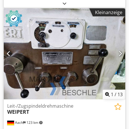
Spannfutter, Schnellspannbohrfutter -Hersteller: FRONTAL
ABW, Schnellspannbohrfutter Aufnahme MK3 -Typ: 5-20
Kleinanzeige
mm -Abmessung: Ø 75 x 257 mm -Gewicht: 2,9 kg
Chsdpfex H N Rlex Ahcoa
1
/
13
Leit-/Zugspindeldrehmaschine
WEIPERT
Aach
123 km