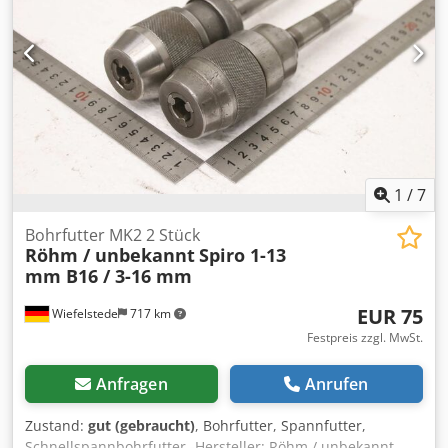
1
/
7
Bohrfutter MK2 2 Stück
Röhm / unbekannt
Spiro 1-13
mm B16 / 3-16 mm
EUR 75
Wiefelstede
717 km
Festpreis zzgl. MwSt.
Anfragen
Anrufen
Zustand:
gut (gebraucht)
, Bohrfutter, Spannfutter,
Schnellspannbohrfutter -Hersteller: Röhm / unbekannt,