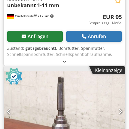
unbekannt
1-11 mm
EUR 95
Wiefelstede
717 km
Festpreis zzgl. MwSt.
Anfragen
Anrufen
Zustand:
gut (gebraucht)
, Bohrfutter, Spannfutter,
Schnellspannbohrfutter, Schnellspannbohraufnahme,
Schnellspann-Bohrfutter, CNC-Bohrfutter -Bohrfutter:
Schnellspann-Bohrfutter SK40 -Spannbereich: 1-11 mm -
Kleinanzeige
Abmessung: Ø 58 x 197 mm Chodpfsu T Tnwjx Ahcsa -
Gewicht: 1,3 kg