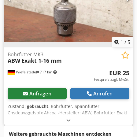
1
/
5
Bohrfutter MK3
ABW
Exakt 1-16 mm
EUR 25
Wiefelstede
717 km
Festpreis zzgl. MwSt.
Anfragen
Anrufen
Zustand:
gebraucht
, Bohrfutter, Spannfutter
Chsdeuwggdspfx Ahcoa -Hersteller: ABW, Bohrfutter Exakt
MK3 -Spannbereich: 1-16 mm / 1/8-5/8" -Anzahl; 1x
Bohrfutter vorhanden -Abmessung: Ø 58 x 190 mm -
Gewicht: 1,3 kg
Weitere gebrauchte Maschinen entdecken