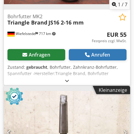
1
/
7
Bohrfutter MK2
Triangle Brand
JS16 2-16 mm
EUR 55
Wiefelstede
717 km
Festpreis zzgl. MwSt.
Anfragen
Anrufen
Zustand:
gebraucht
, Bohrfutter, Zahnkranz-Bohrfutter,
Spannfutter -Hersteller:Triangle Brand, Bohrfutter
Zahnkranz-Bohrfutter Aufnahme MK2 -Typ: JS16 -
Spannbereich: 2-16 mm -Abmessung: Ø 56 x 158 mm -
Kleinanzeige
Gewicht: 1,0 kg Chsdpfxoux Salo Ahcsa