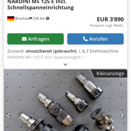
NARDINI
MS 125 E Incl.
Schnellspanneinrichtung
EUR 3’890
Bruchsal
256 km
Festpreis zzgl. MwSt.
Anfragen
Anrufen
Zustand:
einsatzbereit (gebraucht)
, L & Z Drehmaschine
NARDINI MS 125 E incl. Spannzangen /
Schnellspanneinrichtung -Spitzenhöhe über Bett 150mm -
Drehdurchmesser über Support 140mm -Spitzenweite
Kleinanzeige
500mm -Stangendurchlass 34mm -Spindeldrehzahlen 50 -
2500 U/min -Automatische Längs / Planvorschübe -
Gewinde / Metrisch / Zoll usw. Chjdpfx Aszpg Uqjhcja -
Spannzangen - Schnellspanneinrichtung Typ 173 E incl. 16
x Spannzangen -Multifix mit Einsätzen -Wechselräder -
Werkzeugschrank mit diversem Werkzeug -Maschinenfüße
-Spänerückwand -Bohrfutter & Mitlaufende Spitze -
Arbeitsleuchte -Dokumentation Abmaße: LxBxH 1,6x0,7x1,6
Meter / Gewicht 950Kg Irrtümer / Eingabefehler
vorbehalten