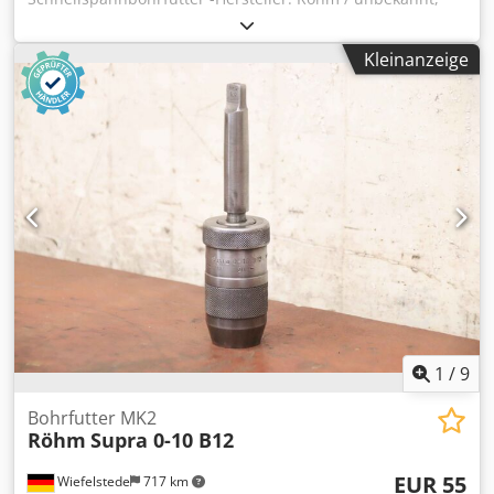
Bohrfutter Schnellspannbohrfutter Chjdpozp Hnwofx
Ahcoa -Röhm: Typ Spiro Spannbereich: 1-13 mm / B16 -
Kleinanzeige
Bohrfutter: unbekannt Spannbereich 3-16 mm -
Abgabe/Preis: komplett -Transportabmessung:
200/100/H50 mm -Gewicht: 2,2 kg
1
/
9
Bohrfutter MK2
Röhm
Supra 0-10 B12
EUR 55
Wiefelstede
717 km