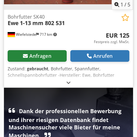
1
/
5
Bohrfutter SK40
Ewe
1-13 mm 802 531
EUR 125
Wiefelstede
717 km
Festpreis zzgl. MwSt.
Anfragen
Anrufen
Zustand:
gebraucht
, Bohrfutter, Spannfutter,
Schnellspannbohrfutter -Hersteller: Ewe, Bohrfutter
Schnellspannbohrfutter SK40 -Typ: 802 531 -Spannbereich:
1-13 mm -Anzahl; 2x Bohrfutter vorhanden -Preis: pro
Stück -Abmessung: Ø 63 x 180 mm Chodpfx Ahet Had
Hecea -Gewicht: 1,2 kg/St.
Dank der professionellen Bewerbung
und ihrer riesigen Datenbank findet
Maschinensucher viele Bieter für meine
Maschinen.