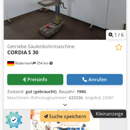
Eingabefehler vorbehalten
1
/
6
Getriebe-Säulenbohrmaschine
CORDIA
S 30
Rödermark
354 km
Preisinfo
Anrufen
Zustand:
gut (gebraucht)
, Baujahr:
1980
,
Maschinen-/Fahrzeugnummer:
622336
, Angebot 22681
Technische Daten: - Bohrleistung in Stahl ST 60 30 mm -
Bohrspindelaufnahme MK 3 - Bohrspindelhub 160 mm - 9
Kleinanzeige
Suche speichern
Bohrspindeldrehzahlen 90 - 1450 U/min - Ausladung 300
mm - Tisch mit 2 T-Nuten - Tischabmessung 400 x 450 mm
Chedpfx Aozp E Ucehcja - max. Abstand Tisch -