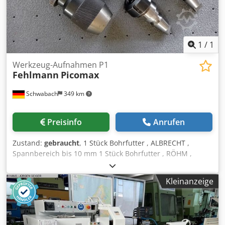
1
/
1
Werkzeug-Aufnahmen P1
Fehlmann
Picomax
Schwabach
349 km
Preisinfo
Anrufen
Zustand:
gebraucht
, 1 Stück Bohrfutter , ALBRECHT ,
Spannbereich bis 10 mm 1 Stück Bohrfutter , RÖHM ,
Spannbereich von 3 - 13 mm . . Zu Schnellwechselsystem
SF 32 : 1 Stück Spannzangenfutter mit Überwurfmutter , ER
Kleinanzeige
32 2 Stück Spannzangenfutter mit Überwurfmutter , ER 25
1 Stück Fräsdorn , Aufnahme 32 mm Chodszqgzaepfx
Ahcoa