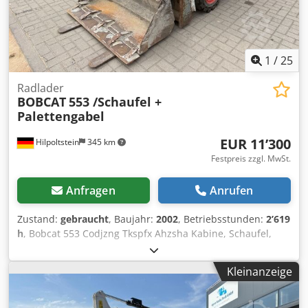
1
/
25
Radlader
BOBCAT
553 /Schaufel +
Palettengabel
EUR 11’300
Hilpoltstein
345 km
Festpreis zzgl. MwSt.
Anfragen
Anrufen
Zustand:
gebraucht
, Baujahr:
2002
, Betriebsstunden:
2’619
h
, Bobcat 553 Codjzng Tkspfx Ahzsha Kabine, Schaufel,
Palettengabel
Kleinanzeige