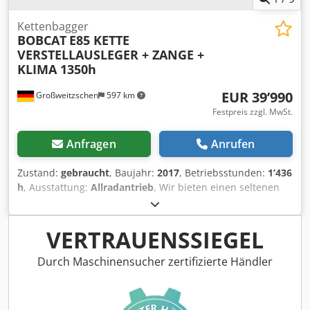
Kettenbagger
BOBCAT
E85 KETTE
VERSTELLAUSLEGER + ZANGE +
KLIMA 1350h
EUR 39’990
Großweitzschen
597 km
Festpreis zzgl. MwSt.
Anfragen
Anrufen
Zustand:
gebraucht
, Baujahr:
2017
, Betriebsstunden:
1’436
h
, Ausstattung:
Allradantrieb
, Wir bieten einen seltenen
E85, keine Vermietung aus einem kleinem Baubetrieb
Klimaanlage * VERSTELLAUSLEGER mit ZANGE/FINGER *
hyd. Grabenräumschaufel optional lieferbar, vorrätig zum
VERTRAUENSSIEGEL
fairen Aufpreis * aus kleinem Baubetrieb * deutsche
Ausführung * nur 1350 Betriebs-h * Gummiketten
Durch Maschinensucher zertifizierte Händler
Chedpszr Avvsfx Ahzsa * große Inspektion in 2025 bei
BOBCAT * 44 KW Diesel Motor Hersteller Yanmar *
Verrohrung für zusätzliche Anbauwerkzeuge *