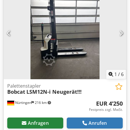
18X7-8
, Gesamtgewicht:
3’552 kg
, 5141046 Seriennummer:
FBA47-4880-01823 Codpfxoy Hau Ij Ahzsha Batterie-Details:
48 V, 600 Ah, Lithium
1
/
6
Palettenstapler
Bobcat
LSM12N-i Neugerät!!!
EUR 4’250
Nürtingen
216 km
Festpreis zzgl. MwSt.
Anfragen
Anrufen