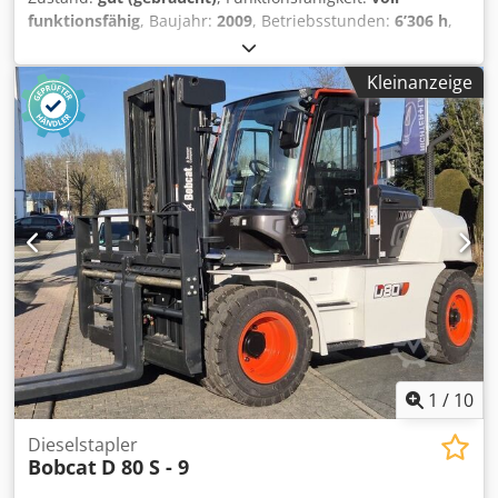
funktionsfähig
, Baujahr:
2009
, Betriebsstunden:
6’306 h
,
Maschinen-/Fahrzeugnummer:
A3L135221
, GEBRAUCHTER
BOBCAT KOMPAKTLADER IN FUNKTIONSFÄHIGEM
Kleinanzeige
ZUSTAND Cjdpfx Ajyzdixohzjha MODELL: S150
SERIENNUMMER: A3L135221 BAUJAHR: 2009
BETRIEBSSTUNDEN: 6306
1
/
10
Dieselstapler
Bobcat
D 80 S - 9