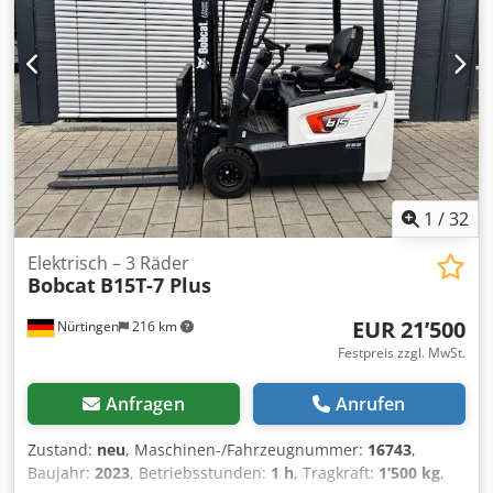
Nk Hyj Ahzja
1
/
32
Elektrisch – 3 Räder
Bobcat
B15T-7 Plus
EUR 21’500
Nürtingen
216 km
Festpreis zzgl. MwSt.
Anfragen
Anrufen
Zustand:
neu
, Maschinen-/Fahrzeugnummer:
16743
,
Baujahr:
2023
, Betriebsstunden:
1 h
, Tragkraft:
1’500 kg
,