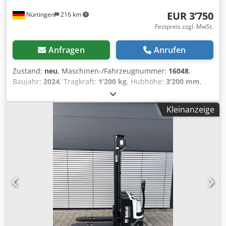
EUR 3’750
Nürtingen
216 km
Festpreis zzgl. MwSt.
Anfragen
Anrufen
Zustand:
neu
, Maschinen-/Fahrzeugnummer:
16048
,
Baujahr:
2024
, Tragkraft:
1’200 kg
, Hubhöhe:
3’200 mm
,
Lastschwerpunkt:
600 mm
, Kraftstofftyp:
elektrisch
,
Masttyp:
Simplex
, Bauhöhe:
2’080 mm
, Batteriespannung:
Kleinanzeige
24 V
, Gabellänge:
1’150 mm
, Gesamtgewicht:
576 kg
,
5076939 Chsdpfxsykc Rro Ahzea Seriennummer: OBWNL-
002740 Batteriedetails: 24 V, 60 Ah