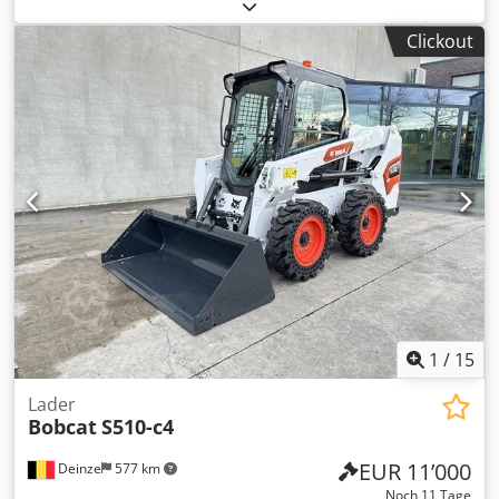
Hubhöhe:
4’750 mm
, Freihub:
1’545 mm
, Lastschwerpunkt:
500 mm
, Kraftstofftyp:
elektrisch
, Masttyp:
Triplex
,
Clickout
Bauhöhe:
2’130 mm
, Batteriespannung:
48 V
, Gabellänge:
1’200 mm
, Vorderreifengröße:
18x7-8
, Hinterreifengröße:
15x4,5-8
, Gesamtgewicht:
3’140 kg
, 5069976
Seriennummer: FBA11-4180-08577 Batterie-Details: 48 V,
575 Ah Codpfxoyhizxj Ahzeha
1
/
15
Lader
Bobcat
S510-c4
EUR 11’000
Deinze
577 km
Noch 11 Tage