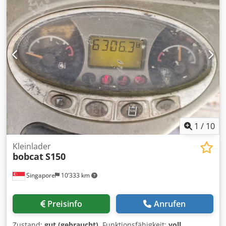
1
/
10
Kleinlader
bobcat
S150
Singapore
10’333 km
Preisinfo
Anrufen
Zustand:
gut (gebraucht)
, Funktionsfähigkeit:
voll