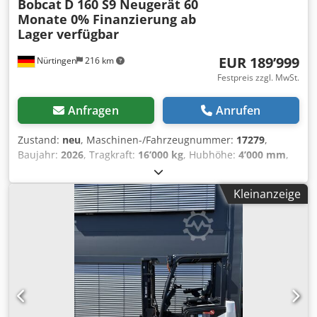
Bobcat
D 160 S9 Neugerät 60
Monate 0% Finanzierung ab
Lager verfügbar
EUR 189’999
Nürtingen
216 km
Festpreis zzgl. MwSt.
Anfragen
Anrufen
Zustand:
neu
, Maschinen-/Fahrzeugnummer:
17279
,
Baujahr:
2026
, Tragkraft:
16’000 kg
, Hubhöhe:
4’000 mm
,
Freihub:
1’480 mm
, Lastschwerpunkt:
600 mm
,
Kraftstofftyp:
Diesel
, Masttyp:
Triplex
, Bauhöhe:
3’030 mm
,
Kleinanzeige
Gabellänge:
2’400 mm
, Vorderreifengröße:
12.00-20 100%
,
Hinterreifengröße:
12.00-20 100%
, Gesamtgewicht:
19’300
kg
, Ausstattung:
Kabine
, 5218640 Cedpszp T Aujfx Ahzsha
Seriennummer: FDC0H-5107-00494