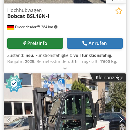
Hochhubwagen
Bobcat
BSL16N-I
Friedrichsdorf
384 km
Preisinfo
Anrufen
Zustand:
neu
, Funktionsfähigkeit:
voll funktionsfähig
,
Baujahr:
2025
, Betriebsstunden:
5 h
, Tragkraft:
1’600 kg
,
Hubhöhe:
4’620 mm
, Freihub:
1’520 mm
, Kraftstofftyp:
elektrisch
, Masttyp:
Triplex
, Bauhöhe:
2’108 mm
,
Kleinanzeige
Gabellänge:
1’150 mm
, Leergewicht:
1’340 kg
,
Gesamtlänge:
1’964 mm
, Antriebsart:
Elektro
, Baubreite:
820 mm
, Hochhubwagen Lastschwerpunkt: 600
Gabelbreite: 560 mm Masttyp: Triplex Zustand: Neugerät
Zustand Technisch: Neu Bereifung vorne Typ: Polyurethan
Bereifung vorne Zustand: 80 - 100% Bereifung hinten Typ:
Polyurethan Bereifung hinten Zustand: 80 - 100% Batterie
Volt: 24V Batterie Ah: 150Ah Batterie Typ: Lithium-Ionen
Batterie Baujahr: 2025 Batterie Zustand: 80 - 100%