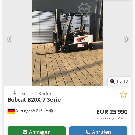
Gesamtgewicht:
1’412 kg
, 5097695 Chsdpoytld Tjfx Ahzja
Seriennummer: OBWNQ-00000 Batteriedaten: 25,6 V, 150
Ah
1
/
12
Elektrisch – 4 Räder
Bobcat
B20X-7 Serie
EUR 25’990
Nürtingen
216 km
Festpreis zzgl. MwSt.
Anfragen
Anrufen