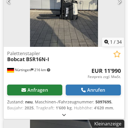
1
/
34
Palettenstapler
Bobcat
BSR16N-I
EUR 11’990
Nürtingen
216 km
Festpreis zzgl. MwSt.
Anfragen
Anrufen
Zustand:
neu
, Maschinen-/Fahrzeugnummer:
5097695
,
Baujahr:
2025
, Tragkraft:
1’600 kg
, Hubhöhe:
4’620 mm
,
Freihub:
1’400 mm
, Lastschwerpunkt:
600 mm
,
Kraftstofftyp:
elektrisch
, Masttyp:
Triplex
, Bauhöhe:
2’120
Kleinanzeige
mm
, Batteriespannung:
25.6 V
, Gabellänge:
1’150 mm
,