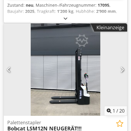
Zustand:
neu
, Maschinen-/Fahrzeugnummer:
17095
,
Baujahr:
2025
, Tragkraft:
1’200 kg
, Hubhöhe:
2’900 mm
,
Lastschwerpunkt:
600 mm
, Kraftstofftyp:
elektrisch
,
Masttyp:
Simplex
, Bauhöhe:
1’970 mm
, Batteriespannung:
Kleinanzeige
24 V
, Gabellänge:
1’150 mm
, Gesamtgewicht:
665 kg
,
5180321 Seriennummer: OBWNR-000081 Batterie-Details:
24 V, 60 Ah Csdpfezfd Dbex Ahzeha
1
/
20
Palettenstapler
Bobcat
LSM12N NEUGERÄT!!!