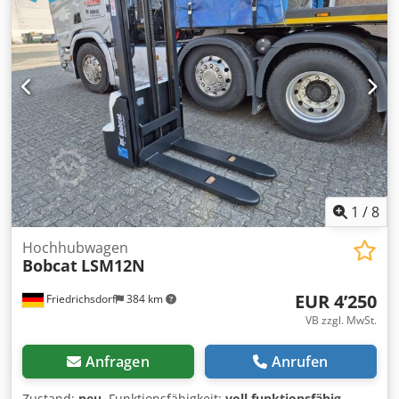
820 mm
, Hochhubwagen Lastschwerpunkt: 600
Gabelbreite: 560 mm Masttyp: Triplex Codpfx Ahjwzpc
Dszsha Zustand: Neugerät Zustand Technisch: Neu
Bereifung vorne Typ: Polyurethan Bereifung vorne
Zustand: 80 - 100% Bereifung hinten Typ: Polyurethan
Bereifung hinten Zustand: 80 - 100% Batterie Volt: 24V
Batterie Ah: 300Ah Batterie Typ: PzS Batterie Baujahr: 2024
Batterie Zustand: 80 - 100% Vollfreihub, CE Zertifikat,
Aquamatik für die Batteriezellen
1
/
8
Hochhubwagen
Bobcat
LSM12N
EUR 4’250
Friedrichsdorf
384 km
VB zzgl. MwSt.
Anfragen
Anrufen
Zustand:
neu
, Funktionsfähigkeit:
voll funktionsfähig
,