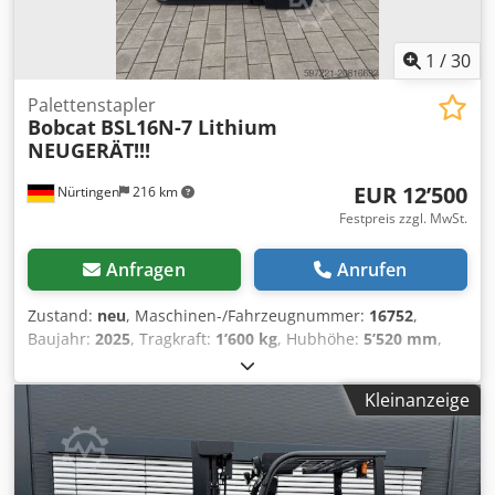
1
/
30
Palettenstapler
Bobcat
BSL16N-7 Lithium
NEUGERÄT!!!
EUR 12’500
Nürtingen
216 km
Festpreis zzgl. MwSt.
Anfragen
Anrufen
Zustand:
neu
, Maschinen-/Fahrzeugnummer:
16752
,
Baujahr:
2025
, Tragkraft:
1’600 kg
, Hubhöhe:
5’520 mm
,
Freihub:
1’820 mm
, Lastschwerpunkt:
600 mm
,
Kraftstofftyp:
elektrisch
, Masttyp:
Triplex
, Bauhöhe:
2’408
Kleinanzeige
mm
, Batteriespannung:
24 V
, Gabellänge:
1’150 mm
,
Vorderreifengröße:
Tandem
, Hinterreifengröße:
,
Gesamtgewicht:
1’222 kg
, 5041176 Seriennummer:
OBWNE-000719 Batterie-Details: 24 Volt, 150 Ah Chodpfxex