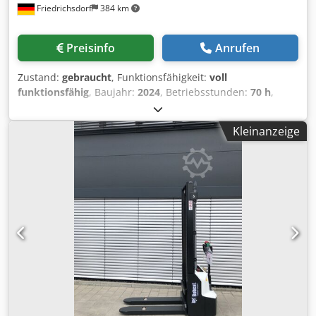
Friedrichsdorf
384 km
Preisinfo
Anrufen
Zustand:
gebraucht
, Funktionsfähigkeit:
voll
funktionsfähig
, Baujahr:
2024
, Betriebsstunden:
70 h
,
Tragkraft:
3’000 kg
, Hubhöhe:
4’710 mm
, Freihub:
1’475
mm
, Kraftstofftyp:
elektrisch
, Masttyp:
Triplex
, Bauhöhe:
Kleinanzeige
2’145 mm
, Leistung:
16 kW (21.75 PS)
, Gabelträgerbreite:
1’116 mm
, Gabellänge:
1’200 mm
, Leergewicht:
4’850 kg
,
Gesamtlänge:
2’520 mm
, Antriebsart:
Elektro
, Baubreite:
1’244 mm
, Elektro 4 Rad-Stapler Lastschwerpunkt: 500
Gabelbreite: 122 mm Gabeldicke: 45 mm ISO Klasse: ISO
Klasse 3 = 2.500 - 4.999 kg Masttyp: Triplex Geschw. Klasse:
15 Zustand: Neuwertig Zustand Technisch: sehr gut
Bereifung vorne Typ: Superelastik Cjdpfjzgybfox Ahzoha
Bereifung vorne Grösse: 23x10-12 Bereifung vorne
Zustand: 80 - 100% Bereifung hinten Typ: Superelastik
Bereifung hinten Grösse: 18x7-8 Bereifung hinten Zustand:
80 - 100% Batterie Volt: 80V Batterie Ah: 560Ah Batterie
Hersteller: Midac Batterie Typ: PzS Batterie Baujahr: 2024