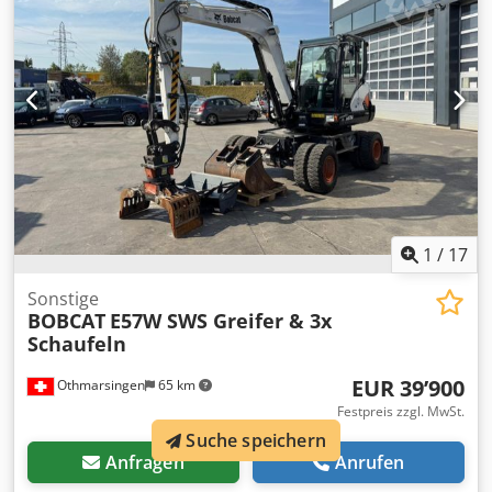
1
/
17
Sonstige
BOBCAT
E57W SWS Greifer & 3x
Schaufeln
EUR 39’900
Othmarsingen
65 km
Festpreis zzgl. MwSt.
Suche speichern
Anfragen
Anrufen