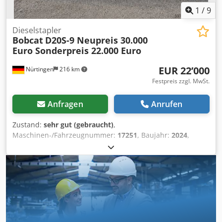
1
/
9
Dieselstapler
Bobcat
D20S-9 Neupreis 30.000
Euro Sonderpreis 22.000 Euro
EUR 22’000
Nürtingen
216 km
Festpreis zzgl. MwSt.
Anfragen
Anrufen
Zustand:
sehr gut (gebraucht)
,
Maschinen-/Fahrzeugnummer:
17251
, Baujahr:
2024
,
Betriebsstunden:
430 h
, Tragkraft:
2’000 kg
, Hubhöhe:
4’730 mm
, Freihub:
1’470 mm
, Lastschwerpunkt:
500 mm
,
Kraftstofftyp:
Diesel
, Masttyp:
Triplex
, Bauhöhe:
2’190 mm
,
Gabellänge:
1’050 mm
, Vorderreifengröße:
7.00-15 5.50
,
Hinterreifengröße:
6.50-10
, Gesamtgewicht:
4’053 kg
,
5215420 Chjdpfszr Db Hjx Ahzea Seriennummer: FDA2A-
5052-00236