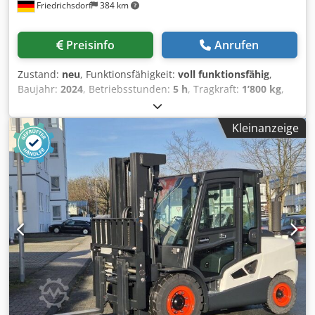
Friedrichsdorf
384 km
Preisinfo
Anrufen
Zustand:
neu
, Funktionsfähigkeit:
voll funktionsfähig
,
Baujahr:
2024
, Betriebsstunden:
5 h
, Tragkraft:
1’800 kg
,
Hubhöhe:
4’750 mm
, Freihub:
1’540 mm
, Kraftstofftyp:
elektrisch
, Masttyp:
Triplex
, Bauhöhe:
2’130 mm
, Leistung:
Kleinanzeige
6 kW (8.16 PS)
, Gabelträgerbreite:
902 mm
, Gabellänge:
1’200 mm
, Leergewicht:
3’250 kg
, Gesamtlänge:
1’991 mm
,
Antriebsart:
Elektro
, Baubreite:
1’090 mm
, Elektro 3 Rad-
Stapler Lastschwerpunkt: 500 Gabelbreite: 100 mm
Gabeldicke: 35 mm ISO Klasse: ISO Klasse 2 = 1.000 - 2.500
kg Masttyp: Triplex Geschw. Klasse: 15 Zustand: Neugerät
Zustand Technisch: Neu Bereifung vorne Typ: Superelastik
Bereifung vorne Grösse: 18x7-8 Bereifung vorne Zustand:
Neu Bereifung hinten Typ: Superelastik Bereifung hinten
Grösse: 15x4-5-8 Bereifung hinten Zustand: Neu Batterie
Volt: 48V Batterie Ah: 625Ah Batterie Hersteller: Midac
Batterie Typ: PzS Batterie Baujahr: 2024 Batterie Zustand:
Neu Cjdpsw N Tp Nofx Ahzsha Seitenschieber, 3. Ventil, 4.