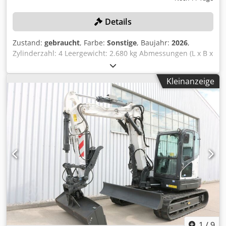
Details
Zustand:
gebraucht
, Farbe:
Sonstige
, Baujahr:
2026
,
Zylinderzahl: 4 Leergewicht: 2.680 kg Abmessungen (L x B x
H): 337 x 172 x 197 cm Schnellwechselsystem: Ja Codpfxjzrv
Ulj Ahzsha Eigengewicht: 2680 kg Transportabmessungen:
Kleinanzeige
3378 x 1727 x 1972 mm Motormarke und -typ: Kubota
V2403 Leistung: 36,5 kW / 48,9 PS Zylinder: 4 Reifengröße:
Vorder- und Hinterräder: 30×10-16 Schaufelbreite: 1730
mm Ausstattung: Mechanischer Schnellwechsler
Zusatzfunktion Keine CE-Prüfung oder Registrierung Keine
Unterlagen
1
/
9