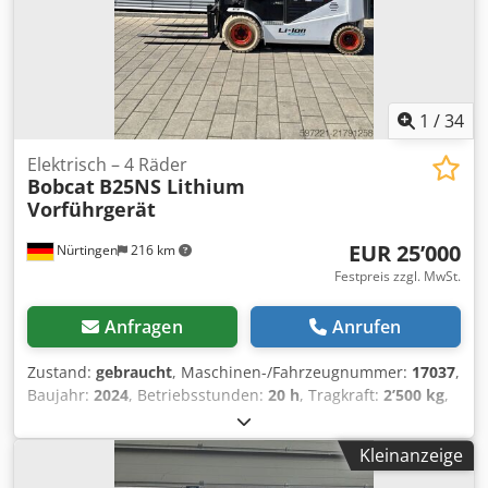
1
/
34
Elektrisch – 4 Räder
Bobcat
B25NS Lithium
Vorführgerät
EUR 25’000
Nürtingen
216 km
Festpreis zzgl. MwSt.
Anfragen
Anrufen
Zustand:
gebraucht
, Maschinen-/Fahrzeugnummer:
17037
,
Baujahr:
2024
, Betriebsstunden:
20 h
, Tragkraft:
2’500 kg
,
Hubhöhe:
4’710 mm
, Freihub:
1’700 mm
, Lastschwerpunkt:
500 mm
, Kraftstofftyp:
elektrisch
, Masttyp:
Triplex
,
Kleinanzeige
Bauhöhe:
2’180 mm
, Batteriespannung:
48 V
, Gabellänge:
1’200 mm
, Vorderreifengröße:
23X9-10
, Hinterreifengröße: