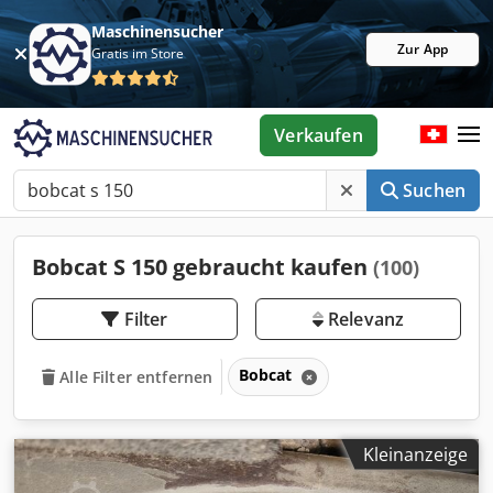
Maschinensucher
Zur App
Gratis im Store
Verkaufen
Suchen
Bobcat S 150 gebraucht kaufen
(100)
Filter
Relevanz
Bobcat
Alle Filter entfernen
Kleinanzeige