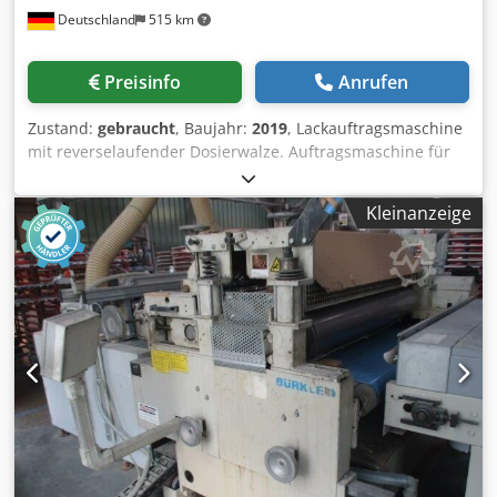
Deutschland
515 km
Preisinfo
Anrufen
Zustand:
gebraucht
, Baujahr:
2019
, Lackauftragsmaschine
mit reverselaufender Dosierwalze. Auftragsmaschine für
Grundierungen und Decklacke. Einstellbare
Geschwindigkeiten mittels Frequenumformer für den
Kleinanzeige
Transport, Auftragswalze und Dosierwalze. Steuerpult mit
Touch Screen zur Einstellung aller Maschinenparameter. -
Hersteller Cefa/Sorbini - Typ SMARTCOATER MF-EVO -
Baujahr 2019 - Arbeitsbreite 1.300 mm - Arbeitshöhe 880
mm - 940 mm - Werkstückhöhe 3 - 80 mm - Bedienseite:
rechts - Lackauftragswelle ~ 50 - 60 Shore - Auftragsmenge
~ 4-50g/m² - Walzendurchmesser: 250 mm - Dosierwalze:
173 mm - Dosierwalze zuschaltbarem Reversebetrieb -
Doppelmembranpumpe 1 Stück - Transportsystem mit
Gurtband - Druckluftanschluß: 6 bar - Fahrbar auf
Spurkranzrollen - Vorschubgeschwindigkeit ~ 4 - 20 m/min
Cedpfx Aozf N Tujkrorf - Schaltschrank an der Maschine,