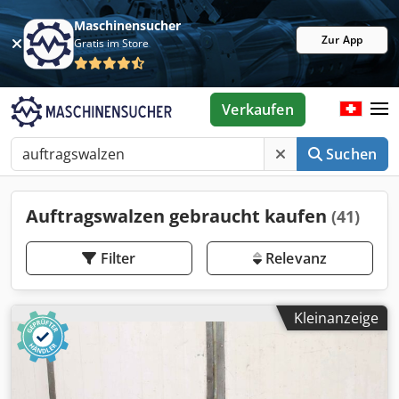
Maschinensucher
Zur App
Gratis im Store
Verkaufen
Suchen
Auftragswalzen gebraucht kaufen
(41)
Filter
Relevanz
Kleinanzeige