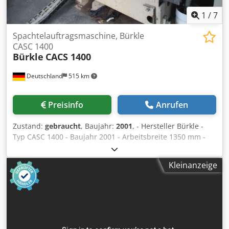
mitfahrend - Volt, Hz 400 / 50 - Spannungsschwankungen
max. +/- 5 % - Standort: am Lager
1
/
7
Spachtelauftragsmaschine, Bürkle
CASC 1400
Bürkle
CACS 1400
Deutschland
515 km
Preisinfo
Anrufen
Zustand:
gebraucht
, Baujahr:
2001
, - Hersteller Bürkle -
Typ CASC 1400 - Baujahr 2001 - Arbeitsbreite 1350 mm -
Arbeitshöhe 900 + - 20 mm - Teilehöhe ~ 5 - 100 mm -
Bedienseite rechts - Spachtelauftragzylinder EPDM, 240
Kleinanzeige
mm - Schnellwechselsystem Auftragswalze - Dosierwalze
198 mm - Glättwalze hartverchromt 240 mm -
Bandtransport - Länge ~ 1.450 mm - Breite ~ 2980 mm
Csdpfxozf N Ewo Akrerf - Fahrbar auf Spurkranzrollen -
Vorschub 5 - 25 m/min - Mit Schaltschrank - Volt, Hz 400 /
50 - Standort, am Lager - Warennummer 84242000 -