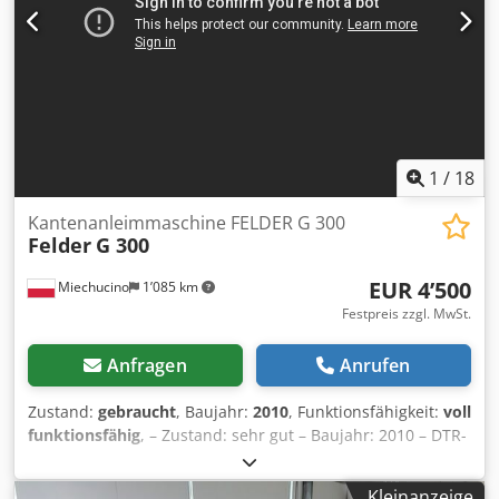
Spannungsschwankungen max. +/- 5 %
1
/
18
Kantenanleimmaschine FELDER G 300
Felder
G 300
EUR 4’500
Miechucino
1’085 km
Festpreis zzgl. MwSt.
Anfragen
Anrufen
Zustand:
gebraucht
, Baujahr:
2010
, Funktionsfähigkeit:
voll
funktionsfähig
, – Zustand: sehr gut – Baujahr: 2010 – DTR-
Dokumentation TECHNISCHE DATEN: – Kantenstärke min. -
max.: 0,4 – 3,0 mm – Werkstückdicke min. - max.: 10 – 45
Kleinanzeige