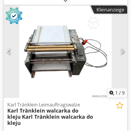
techn. Zeichnung -Abmessung ges.: Ø 237 x 2010 mm -
Kleinanzeige
Gewicht: 127 kg
1
/
9
Karl Tränklein Leimauftragswalze
Karl Tränklein walcarka do
kleju
Karl Tränklein walcarka do
kleju