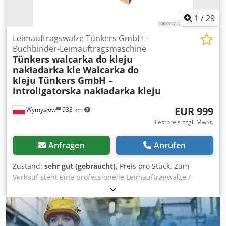
Führungen Auffangwanne für überschüssigen Leim
Massive, stabile Bauweise Einsatzbereiche:
1
/
29
Buchbindereien, Druckereien, Verpackungsherstellung,
Verleimen von Papier, Karton und Pappe, Aufbringen von
Leimauftragswalze Tünkers GmbH –
Leim auf Furniere und andere flache Materialien. Zustand:
Buchbinder-Leimauftragsmaschine
Tünkers walcarka do kleju
gebraucht, funktionsfähig. Das Gerät weist übliche
nakładarka kle
Walcarka do
Gebrauchsspuren auf, die durch den Einsatz entstehen.
kleju Tünkers GmbH –
Der optische Zustand und die Vollständigkeit entsprechen
introligatorska nakładarka kleju
den Fotos.
EUR 999
Wymysłów
933 km
Festpreis zzgl. MwSt.
Anfragen
Anrufen
Zustand:
sehr gut (gebraucht)
, Preis pro Stück. Zum
Verkauf steht eine professionelle Leimauftragwalze /
Leimauftragsmaschine von Tünkers GmbH, entwickelt für
das präzise Auftragen von Leim auf Papier, Karton, Pappe,
Leder, Stoffe und andere flache Materialien. Die Maschine
findet Anwendung in Buchbindereien, Druckereien,