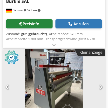
Bürkle
SAL
Detmold
571 km
Preisinfo
Anrufen
Zustand:
gut (gebraucht)
, Arbeitshöhe 870 mm
Arbeitsbreite 1300 mm Transportgeschwindigkeit 6 -30
m/min stufenlos regelbar Durchlasshöhe 3 mm - 90 mm 1
gummierte Auftragswalze 238 mm Durchmesser,
Kleinanzeige
Gummierung 5 By 1; Auftragwalzenbreite: 1416 mm 1
verchromte Dosierwalze 174 mm Durchmesser
Dosierwalzenbreite: 1416 mm 1 gummierte Gegenwalze
190 mm Durchmesser Gegendruckwalzenbreite: 1300 mm
Elektrische Ausrüstung Betriebsspannung 400 V, 50 Hz
Crjdpfxjyah Twj Akrsf Gesamtanschlusswert 1,87 kW
Motoren und Schaltgeräte in EX-geschützter Ausführung
an der Maschine auf Klemmkasten verdrahtet.. Steuerung
Nicht-EX in separatem Schaltschrank zur Aufstellung
außerhalt der Gefahrenzone der Maschine
Zusatzeinrichtungen Einzelantrieb der Dosierwalze 2-7