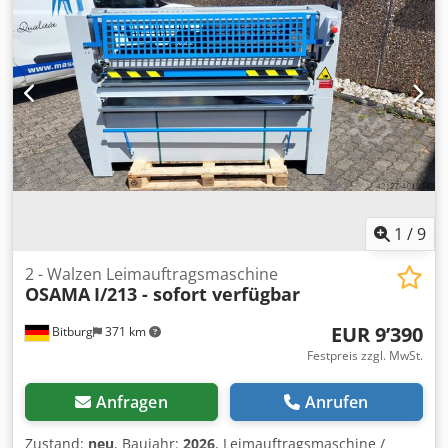
mm - Rillenabstand der Walzen 2 mm - Motorleistung 0,37
kW - Leimverteilungsbehälter aus lackiertem Blech -
Wassertank aus verzinktem Blech - CE-Kennzeichnung -
Volt 400/50/3Ph Verfügbarkeit: kurzfristig Standort:
Röllbach
1
/
9
2 - Walzen Leimauftragsmaschine
OSAMA
I/213 - sofort verfügbar
EUR 9’390
Bitburg
371 km
Festpreis zzgl. MwSt.
Anfragen
Anrufen
Zustand:
neu
, Baujahr:
2026
, Leimauftragsmaschine /