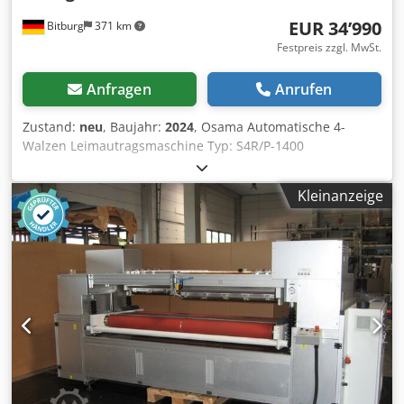
EUR 34’990
Bitburg
371 km
Festpreis zzgl. MwSt.
Anfragen
Anrufen
Zustand:
neu
, Baujahr:
2024
, Osama Automatische 4-
Walzen Leimautragsmaschine Typ: S4R/P-1400
Automatische Klebemaschine mit 2 Motoren Arbeitsbreite:
1.400 mm max. Durchlasshöhe: 0 - 100 mm
Kleinanzeige
Geschwindigkeit: 22 m/min Arbeitshöhe: 900 mm
Durchmesser der Auftragswalzen: 250 mm Motorleistung:
3 KW Crodou I R Utepfx Akrsf Elektrik: 400 V/ 50 Hz/ 3
Phasen Automatische Klebemaschine mit 4 Walzen für
Polyvinylacetat- (PVAC), Harnstoff-Formaldehyd- (UF) und
Polyurethanklebestoffe für verschiedene Typen von
Materialien wie MDF, Mehrschicht, Spanplatten,
Verbundwerkstoffe, Gipskartonplatten. Mit dieser Art von
Klebemaschine können wir die Klebermenge präzise und
homogen dosieren, dies unter Berücksichtigung der
Riffelung der Walzen, die für die Art der Produktion