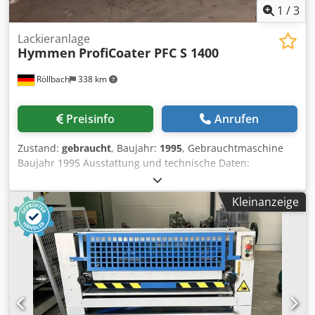
1
/
3
Lackieranlage
Hymmen
ProfiCoater PFC S 1400
Röllbach
338 km
Preisinfo
Anrufen
Zustand:
gebraucht
, Baujahr:
1995
, Gebrauchtmaschine
Baujahr 1995 Ausstattung und technische Daten:
wirtschaftlich: - Turbo-System: 25% höhere Anlagen-
Leistung durch modernste Applikations-Technik und das
Kleinanzeige
bei gleichem Platzbedarf! - verkürzte Durchlaufzeiten
durch optimierte Programm-Automatik für schnelle UV-
Systeme - bis zu 70% Kostenerspanis gegenüber Gießen
und Spritzen durch Einsatz von lösungsmittelfreien
Systemen und Ein-Mann-Bedienung flexibel: - durch
kostengünstigen Ein-Mann-Berieb mit Rücklauf-Funktion
oder auch wahlweise im Durchlauf-Verfahren für Zwei-
Mann-Betrieb - der PC wächst; Ergänzungen mit