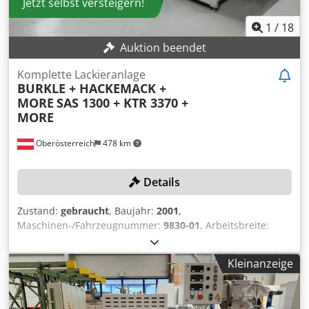
Jetzt selbst versteigern!
1
/
18
Auktion beendet
Komplette Lackieranlage
BURKLE + HACKEMACK +
MORE
SAS 1300 + KTR 3370 +
MORE
Oberösterreich
478 km
Details
Zustand:
gebraucht
, Baujahr:
2001
,
Maschinen-/Fahrzeugnummer:
9830-01
, Arbeitsbreite:
1’300 mm
, Walzendurchmesser:
250 mm
, Ausstattung:
CE-
Kennzeichnung
, Kein Mindestpreis - garantierter Verkauf
Kleinanzeige
zum höchsten Gebot! Die Abholung der Maschine muss
zwischen dem 10.06.26 und 30.06.26 erfolgen! Die
Lackieranlage besteht aus mehreren einzelnen Maschinen,