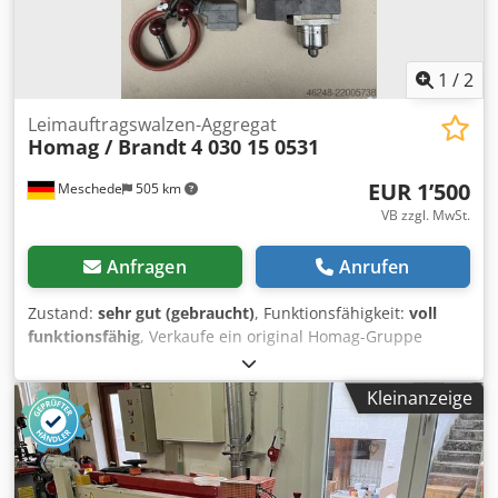
1
/
2
Leimauftragswalzen-Aggregat
Homag / Brandt
4 030 15 0531
EUR 1’500
Meschede
505 km
VB zzgl. MwSt.
Anfragen
Anrufen
Zustand:
sehr gut (gebraucht)
, Funktionsfähigkeit:
voll
funktionsfähig
, Verkaufe ein original Homag-Gruppe
Leimauftragsaggregat (Oberteil mit Leimauftragswalze und
Antriebskupplung) für Kantenanleimmaschinen der Marke
Kleinanzeige
Brandt / Homag. Das Aggregat befindet sich in einem
optisch guten, sauberen Zustand mit normalen
gebrauchsbedingten Spuren (siehe Artikelfotos). Es
handelt sich um das praktische Schnellwechsel-System