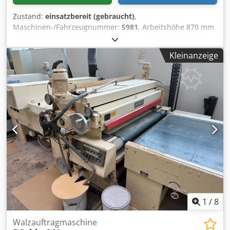
Zustand:
einsatzbereit (gebraucht)
,
Maschinen-/Fahrzeugnummer:
5981
, Arbeitshöhe 870 mm
Arbeitsbreite 1300 mm Transportbandbreite 1270 mm
Transportgeschwindigkeit 6 - 30 m/min stufenlos regelbar
Kleinanzeige
Durchlasshöhe 3 mm - 80 mm 1 gummierte Auftragswalze
238 mm Durchmesser, Gummierung 5 By1 1 verchromte
Dosierwalze 174 mm Durchmesser Elektrische Ausrüstung
Betriebsspannung 400 V, 50 Hz 3 Phasen Csdpfxjyah Uzo
Akrorf Gesamtanschlusswert 1,9 kW Motoren und
Schaltgeräte in EX-geschützter Ausführung
Zusatzeinrichtungen Einzelantrieb der Dosierwalze
stufenlos regelbar mit oszillierenden Dosierwalzenrakel
Bedienungsseite links Maschinenlänge 1000 mm Gewicht
1000 kg
1
/
8
Walzauftragmaschine