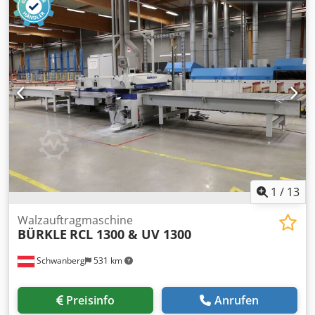
Untergestell: Aluminium-Profil-System Ständer: 2 Stück,
Zwei Vorschubgeschwindigkeiten Baujahr 1994
aus eloxierten Aluminiumplatten Stellfüße: Verstellbereich
±25 mm Materialdurchlaufrichtung: rechts nach links
Heizungssteuerung: Zeitschaltuhr (Tages- und
Wochenprogramm) Temperaturregelung: elektronisch mit
digitaler Istwertanzeige Schmelztank-Volumen: 2 × 25 Liter
Heizleistung: 2 × 8,0 kW Nennleistung: 18,5 kW
Steuerspannung: 24 V Nennfrequenz: 50 Hz
Betriebsspannung: 400 V Phasen: 3 Absicherung: 63 A
Druckluftanschluss: < 8 bar Verwendung: Schmelzen und
Auftragen von nicht reaktiven Schmelzklebern Gewicht:
1560 kg Cjdjzk Nzvopfx Akrerf Verfügbarkeit: kurzfristig
Standort: Rheinland-Pfalz
1
/
13
Walzauftragmaschine
BÜRKLE
RCL 1300 & UV 1300
Schwanberg
531 km
Preisinfo
Anrufen