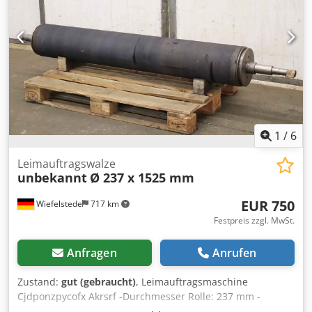
1
/
6
Leimauftragswalze
unbekannt
Ø 237 x 1525 mm
EUR 750
Wiefelstede
717 km
Festpreis zzgl. MwSt.
Anfragen
Anrufen
Zustand:
gut (gebraucht)
, Leimauftragsmaschine
Cjdponzpycofx Akrsrf -Durchmesser Rolle: 237 mm -
Arbeitsbreite: 1525 mm -Welle: Aufnahme: siehe Foto