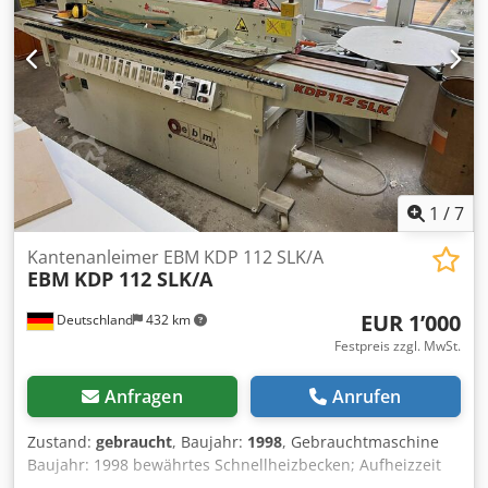
inklusive der dazugehörigen Arretierbolzen (Kugelgriffe)
und dem originalen Harting-Anschlussstecker. Cedpey Uv
Umjfx Akrsrf Technische Daten & Details: Hersteller:
Homag Group / Brandt Teilenummer (eingeprägt): 4-030-
15-0531 (4030150531) Komponenten: Rändel-Leimwalze,
Dosierschieber zur Schichtdicken-Einstellung,
Berührungsschutz-Gitter, hochtemperaturbeständiges
Anschlusskabel mit Harting-Stecker, 2x
Verriegelungsbolzen. Passend für: Viele Modelle der
Brandt Optimat Serie (KDN / KDF / Ambition etc. – bitte
1
/
7
vorab die Teilenummer mit Ihrer Maschine abgleichen).
Kantenanleimer EBM KDP 112 SLK/A
EBM
KDP 112 SLK/A
EUR 1’000
Deutschland
432 km
Festpreis zzgl. MwSt.
Anfragen
Anrufen
Zustand:
gebraucht
, Baujahr:
1998
, Gebrauchtmaschine
Baujahr: 1998 bewährtes Schnellheizbecken; Aufheizzeit
ca. 5 min. Sicherheitsverriegelung der Auftragswalze; die