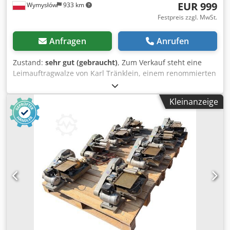
EUR 999
Wymysłów
933 km
Festpreis zzgl. MwSt.
Anfragen
Anrufen
Zustand:
sehr gut (gebraucht)
, Zum Verkauf steht eine
Leimauftragwalze von Karl Tränklein, einem renommierten
deutschen Hersteller von Buchbindereimaschinen. Das
Gerät ist für das präzise und gleichmäßige Auftragen von
Kleinanzeige
Leim auf Papier, Karton, Pappe, Furniere sowie andere
flache Materialien konzipiert. Die Maschine ist mit einem
Elektromotorantrieb, einer Metallarbeitswalze sowie einer
einstellbaren Leimmenge ausgestattet, wodurch die
Arbeitsparameter an das jeweilige Material angepasst
werden können. Die schwere, solide Konstruktion
gewährleistet Stabilität und eine jahrelange Lebensdauer
im Einsatz. Crodpfx Aoziwx Tekrsf Technische Daten:
Hersteller: Karl Tränklein Herkunftsland: Deutschland Typ:
Leimauftragswalze / Leimauftragsmaschine Antrieb:
elektrisch Stromversorgung: 400 V Einstellung der
Leimmenge Arbeitswalze aus Metall Arbeitstisch mit