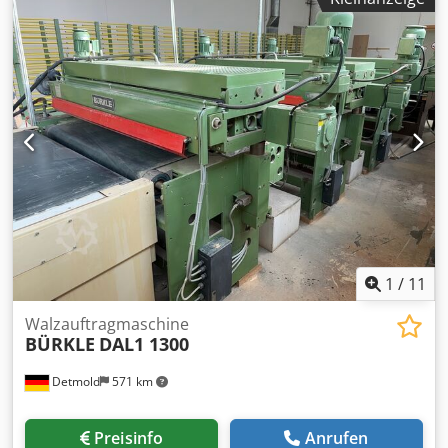
mm – Sägeschnittaggregat – Fräsaggregat zum bündigen
oder profilierten Kantenbesäumen – Zum Entfernen des
Überstands an der oberen und unteren Kante des
Werkstücks – Bündigfräsen – Kantenbearbeitung im Winkel
oder rund in einem Arbeitsgang – Kantenüberstandfräsen
Ø 70 mm, Z 6, a=15°, R=2 mm – WARTUNGEN DURCH
FELDER SERVICE DURCHGEFÜHRT – KOMPAKTE
ABMESSUNGEN – PRÄZISE UND SEHR EINFACHE
BEDIENUNG – Tischmaße: 2000 x 300 mm – Luftbedarf: 6
Bar – Anschlusswert: 400 V – Leistung: 3,2 kW –
Kleberauftragswalze und Klebertank – Gerändelte
Auftragswalze sorgt für gleichmäßigen Kleberauftrag auf
der Werkstückkante – Vorschub: 9 m/min – Abmessungen
L/B/H: 2000 x 1260 x 650 mm – Gewicht: 360 kg netto
1
/
11
Crjdpfx Aew H Rzxskref
Walzauftragmaschine
BÜRKLE
DAL1 1300
Detmold
571 km
Preisinfo
Anrufen