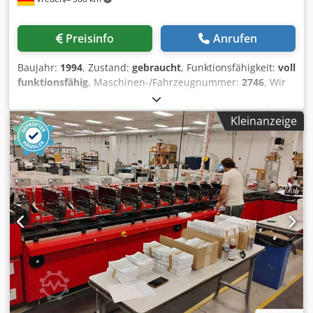
Preisinfo
Anrufen
Baujahr:
1994
, Zustand:
gebraucht
, Funktionsfähigkeit:
voll
funktionsfähig
, Maschinen-/Fahrzeugnummer:
2746
, Wir
bieten diese gebrauchte und sehr gepflegteStiegler US-S
1000 Stiegler US-S mit viele Zubehör an. Trennnaht
Kleinanzeige
Beutelmaschine, Baujahr 1994, an. Voll Funktionsfähig.
Inkl. - Lochstanzen - Zubehör für Bodenfalte - C-Faltdreieck
für Flachfolien max. 1380 mm - Bodenfalte - Allen
Codiergeräte Heißpräge - Allen Thermotransfergeräte -
Bändchenabwickeleinrichtung für Adhäsionsstreifen -
Ablageband und Förderbänder erneuert - Abwickelstation
mit Faltstation Dksdpfx Aboywuhdjfor - Bahnmittenreglung
- verschiedenes Zubehör (Fotos auf Anfrage) Die Stiegler
US-S 1000 (1994) ist eine zuverlässige, klassische
Beutelmaschine mit 1000 mm Arbeitsbreite, geeignet für
die industrielle Verarbeitung von PE/PP-Folien. Minimaler
Voschrub: 80 mm Maximaler Vorschub: 600 mm Maximaler
Durchlass: 900 mm Min. Folienbreite: 200 mm max.