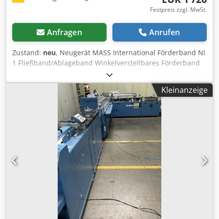
Festpreis zzgl. MwSt.
Anfragen
Anrufen
Zustand:
neu
, Neugerät MASS International Förderband NI
1 Fließband/Ablageband Winkelverstellbares Förderband
mit Trichter im Aufgabeteil kurzfristig lieferbar Beispiel: NI
1 Länge 1500 mm Nutzbreite 250 mm Aussenbreite 305
Kleinanzeige
mm (ohne Motor) höhenverstellbar Abgabehöhe 600 - 1000
mm variabel in der Neigung einstellbar Stollenhöhe 30
mm Stollenabstand 500 mm Gurtgeschwindigkeit 3 m /min
fahrbar auf lenkbaren Stopprollen Djdpeh Nyp Ujfx Abfskr
Optional: weitere Abmessungen siehe Standardlieferliste
Abmessungen auf Kundenwunsch FDA Konformer Gurt
geänderte Gurtgeschwindigkeit etc.