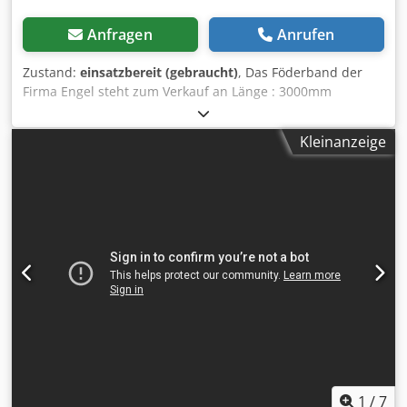
Anfragen
Anrufen
Zustand:
einsatzbereit (gebraucht)
, Das Föderband der
Firma Engel steht zum Verkauf an Länge : 3000mm
Nutzbreite: 400 mm Höhenverstellbar: 1000mm-1250mm 2
Lenkrollen mit Bremse 2 feststellende Rollen Dsdem E I
Kleinanzeige
Rlspfx Abfokr
1
/
7