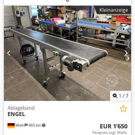
850-1150mm Motorschutz mit 5 Meter - Kabel
Kleinanzeige
Bandgeschwindigkeit konstant: 6m/min
1
/
7
Ablageband
ENGEL
EUR 1’650
Wiehl
465 km
Festpreis zzgl. MwSt.