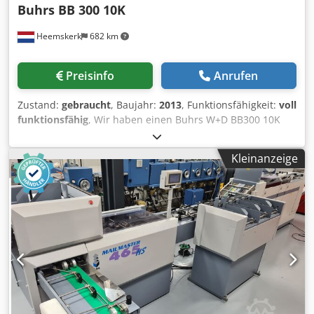
Buhrs BB 300 10K
Heemskerk
682 km
Preisinfo
Anrufen
Zustand:
gebraucht
, Baujahr:
2013
, Funktionsfähigkeit:
voll
funktionsfähig
, Wir haben einen Buhrs W+D BB300 10K
kuvertiersystem mit kamerasystem verfuegbar. Von DL biss
C4 Umschlagen. Baujahr 2013 Maschine muss noch bei
Kleinanzeige
uns rein kommen. Wir koennen diese maschine deswegen
noch sowie das ist und/oder nach unsere komplette
normale Wartung anbieten. Fragen Sie nach die
moeglichkeiten. Baujahr 2013 6 stationen basis
Konfiguration: Buhrs BB300 - 10K 6 stationen basis 4
rotations anleger 1 HF3 vakuum friktion feeder
Aussteuerfach Dksdpsxl Uq Esfx Abfjr Wendeband
Ausrichtmodule Ablageband Diese maschine ist schon
ausgestattet mit ein kamerasystem mit 2 kamera fuer
vergleichlesung. Mehr und andere beilagen anlegern
moeglich.