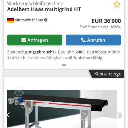
Werkzeugschleifmaschine
Adelbert Haas
multigrind HT
EUR 36’000
Albstadt
166 km
EXW Festpreis zzgl. MwSt.
Anfragen
Anrufen
Zustand:
gut (gebraucht)
, Baujahr:
2005
, Betriebsstunden:
114’129 h
, Funktionsfähigkeit:
voll funktionsfähig
,
Maschinen-/Fahrzeugnummer:
2820
, Verkauf nur
innerhalb Deutschlands Sale only within Germany
Kleinanzeige
Steuerung: Siemens Sinumerik Software: Haas Software 7.3
Anzahl Achsen: 6 (X, X3, Y, Z, C, A) Schleifspindel: - bis
8.000 U/min stufenlos regelbar - Haas Kurzkegel -
Schleifscheiben-Ø max. Ø200 mm Werkstückspindel: - bis
1.000 U/min - Spitzenhöhe 175 mm - Spannzange 3409 -
Aufnahmekegel SK50 - Durchgangsbohrung Ø28,5 mm -
Werkstückgewicht bis 2,5 kg - Teilgenauigkeit +/- 3,5
Winkelsekunden - Eingabefeinheit 0,001°
Werkstückabstützung: Linearachse X3 mit Buchsenhalter