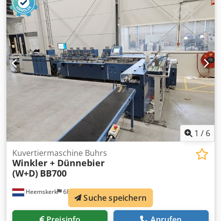
Konfiguration: - Einzelblatt einzug - Falzende anleger (in-
line) - 2 beilagen anlegern (abnahme von unten)
Dksdpokvpbpefx Abfor - Kuvertsektion - Ablageband Wir
verkaufen diese maschine nach komplette wartung!
1
/
6
Kuvertiermaschine Buhrs
Winkler + Dünnebier
(W+D)
BB700
Heemskerk
682 km
Suche speichern
Preisinfo
Anrufen