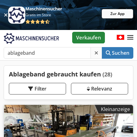
Maschinensucher
Zur App
Gratis im Store
Verkaufen
Suchen
Ablageband gebraucht kaufen
(28)
Filter
Relevanz
Kleinanzeige