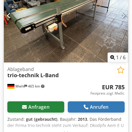
1
/
6
Ablageband
trio-technik
L-Band
EUR 785
Wiehl
465 km
Festpreis zzgl. MwSt.
Anfragen
Anrufen
Zustand:
gut (gebraucht)
, Baujahr:
2013
, Das Förderband
der Firma trio-technik steht zum Verkauf; Dkodpfx Aem E U
T Tobfor Länge: 4500mm Nutzbreite: 680 Höhenverstellbar