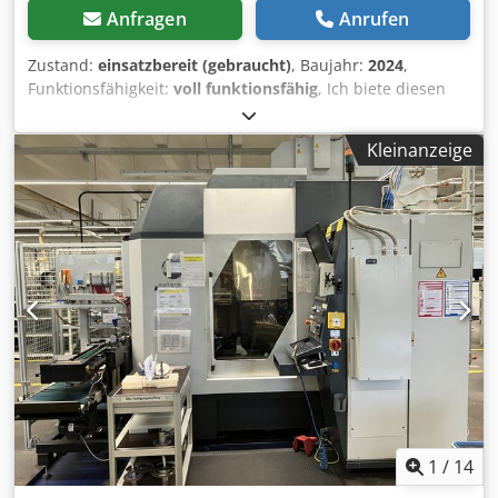
Anfragen
Anrufen
Zustand:
einsatzbereit (gebraucht)
, Baujahr:
2024
,
Funktionsfähigkeit:
voll funktionsfähig
, Ich biete diesen
einsatzbereite DMS Digital Kartenschneider Serie 3 + lange
Ablage Kartenschneidemaschine/Multi-Finished +
Kleinanzeige
Perforieren + Nuten, Baujahr 2024, an. Djdpfsy Ufnpox
Abfokr Neupreis 12900€. Zählerstand nur 5900 Bogen.
Bogenstapelzufuhr mit Blasluft und Doppelbogenkontrolle
bis Format 33x67 cm. Programmierbare Schnitte.
Programmierbare Nutungen oder Perforation. 2
Doppelmesser mit 8mm Streifenausschnitt, 2
Seitenmesser. Schnelles Messerverstellschablonensystem,
nur 1 Minute Rüstzeit. Langes Ablageband mit
motorisierter automatischer Schuppenablage.
Verkaufspreis 6720€ + MwSt., Abholung. Standort 63450
Hanau (Nähe Frankfurt/Main), Deutschland. Wenn Sie
Rückfragen haben oder mehr Informationen benötigen,
schreiben Sie uns gerne eine Nachricht oder rufen uns an.
1
/
14