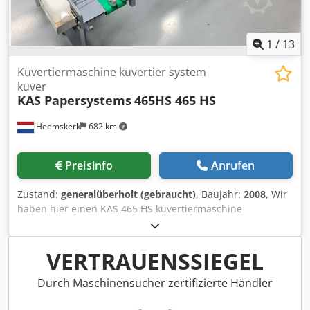
1
/
13
Kuvertiermaschine kuvertier system
kuver
KAS Papersystems
465HS 465 HS
Heemskerk
682 km
Preisinfo
Anrufen
Zustand:
generalüberholt (gebraucht)
, Baujahr:
2008
, Wir
haben hier einen KAS 465 HS kuvertiermaschine
verfuegbar. Optional mit Mueller Apparatebau
transaktionelle kanal fuer
einziehen/lesen/sammmeln/falzen von A4 dokumenten.
VERTRAUENSSIEGEL
Dazu hat diese maschine 3 beilagen anlegern, allen
friktion abnahme von unten. Dkjdpfxsi A Ixbo Abfsr Diese
Durch Maschinensucher zertifizierte Händler
KAS 465 HS kuvertiermaschine, baujahr 2008. Diese