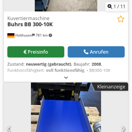
1
/
11
Kuvertiermaschine
Buhrs
BB 300-10K
Holthusen
781 km
Preisinfo
Anrufen
Zustand:
neuwertig (gebraucht)
, Baujahr:
2008
,
Funktionsfähigkeit:
voll funktionsfähig
, • BB300-10K
Kuvertiermodul "rechts" Bedienoberfläche BSC 2.0 •
Gutzuführung mit 6 Anlegerpositionen "rechts" • 4x
Kleinanzeige
Rotationsanleger AT25 (auf Pos. 1 – 4) • 1x Hybridanleger
HF3 (auf Pos. 6) • 1x freier Anlegerplatz mit
Sicherheitshaube • lange Kettenumlenkung • 15“ Panel •
Keiper Ablageband 1,5m • Vorbereitung für Lesung auf
max. 6 Positionen • Vakuumschließstrecke mit integriertem
Aussteuerfach • 1x Wendeband • 1 x Kuvertautoloader •
D/V Druck-/Vakuumpumpe mit Schallschutz - Mit Müller