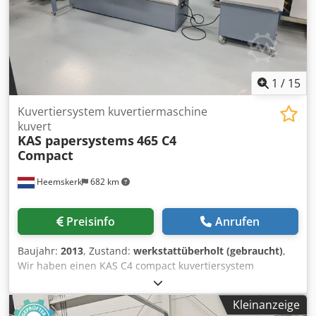
1
/
15
Kuvertiersystem kuvertiermaschine
kuvert
KAS papersystems
465 C4
Compact
Heemskerk
682 km
Preisinfo
Anrufen
Baujahr:
2013
, Zustand:
werkstattüberholt (gebraucht)
,
Wir haben einen KAS C4 compact kuvertiersystem
verfuegbar. Zahler von diese maschine ist nur 629.426
umschlagen!! Diese maschine kan DL biss C4 Umschlagen
Kleinanzeige
verarbeiten. C4 Umschlagen mit klappe auf lange seite.