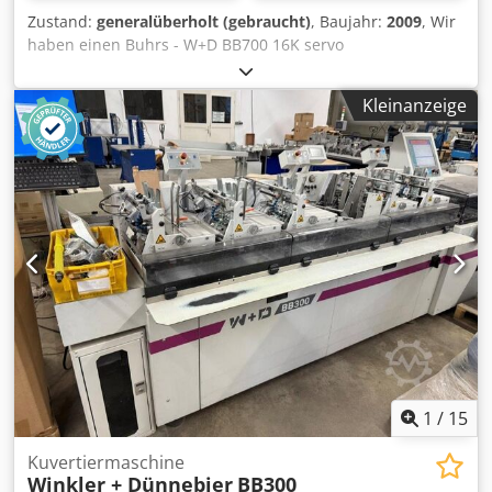
Zustand:
generalüberholt (gebraucht)
, Baujahr:
2009
, Wir
haben einen Buhrs - W+D BB700 16K servo
kuvertiermaschine verfuegbar. Maschine ist in guten
zustand und ist ausgestattet mit mit BSC 3.0 software. BSC
Kleinanzeige
3.0 ein der letzte software platform von hersteller W+D.
Maschine ist fast fertig nach komplette wartung bei uns
und ist bald fertig fuer ein vorfuhrung! Andere Anlegern
und kamera's optional moeglich! Baujahr: 2009
Konfiguration: - 8 stationen basis - 5x RF2 rotary anleger -
1x vakuum friktion anleger - Aussteurfach - Autoloader
Umschlagstation - Wendeband mit ausrichttisch -
Ablageband Optional: - Andere Anlegern Dedpfev Ebx Hex
Abfjkr Umschlag formaten: - min. 105 × 162 mm C6/DL -
max. 250 × 353 mm B4 Produkt formaten: - min. 80 × 105
mm A6 - max. 229 × 324 mm C4 Product dicke: - 3 mm fuer
rotary anleger - 15 mm fuer vacuum/friktion anleger - 80
gsm 16,000 cycles per hour
1
/
15
Kuvertiermaschine
Winkler + Dünnebier
BB300