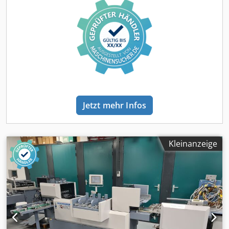
maschine ist neu gekauft bei Kunde von wer wir das
gekauft haben un war ein back-up maschine nur fuer C4
produktion gemeinnt, deswegen ist die zahler nicht so
hoeh! Trotzdem haben wir die ganze maschine wartung
gegeben und einfach alle sachen getausch fuer neue wo
das notwendig war. Konfiguration: Optional - mueller
apparatebau 6809c kanal plus autoloader - 3 beilagen
anlegern (abnahme von unten) - Umschag kuvertiersektion
KAS 465 HS - Schliesstrecke - Ablageband Jetzt verfuegbar
fuer ein Vorfuhrung!
Jetzt mehr Infos
Kleinanzeige