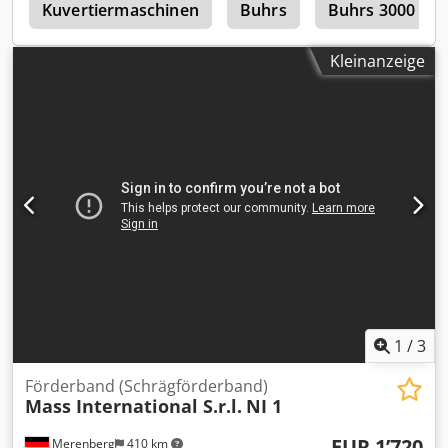
n
werden. Hersteller: KRAUSS MAFFEI Baujahr: 2010 Länge
Kuvertiermaschinen
Buhrs
Buhrs 3000
der Förderbänder: jeweils 6,00 m Breite der Förderbänder:
insgesamt 1,75 m
Kleinanzeige
1
/
3
Förderband (Schrägförderband)
Mass International S.r.l.
NI 1
EUR 1’720
Merenberg
410 km