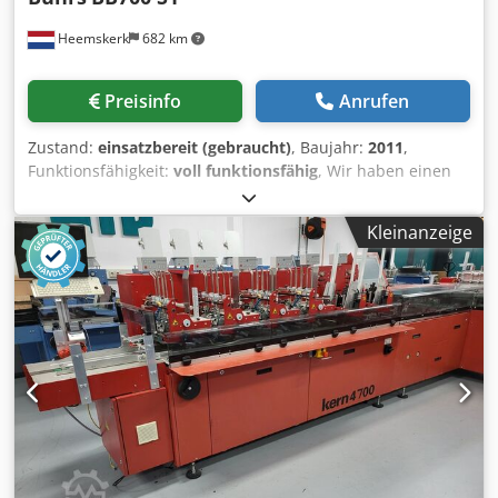
Heemskerk
682 km
Preisinfo
Anrufen
Zustand:
einsatzbereit (gebraucht)
, Baujahr:
2011
,
Funktionsfähigkeit:
voll funktionsfähig
, Wir haben einen
W+D (Buhrs ITM) BB700 16K S1 baujahr 2011 servo
kuvertiersystem verfuegbar! Stand der dingen bei diesen
Kleinanzeige
maschine ist sehr gut weill diese maschine hat immer
notwendige wartung bekommen und nur 21 million
Umschlagen verarbeitet. Diese maschine ist komplett
vorbereitet auf einen Mueller Apparatebau oder KERN
transaktionelles system kanal fuer
einziehen/lesen/sammeln/falzen von A4 dokumenten. In so
einen konfiguration koennen wir auch ein gebrauchte
Mueller kanal sogar ausgestattet fuer endlos verarbeitung,
komplette mit abwickler, schneider und merger anbieten.
Diese muss man nicht dazu kaufen.....aber kann. Baujahr:
2011 Dkjdpfxjwml S Ej Abfor Konfiguration: - 6 stationen
basis - 4x RF2 rotary anleger - 2x HF2 vacuum friktion