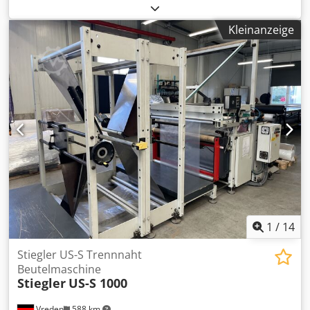
verfuegbar. Komplett mit ablage band Mailtisch hat einen
vakuum schiebe anleger. Inkjet we jetzt drauf steht
Kleinanzeige
arbeitet noch aber ist besser diese zu erneuen. An
mailtisch steht einen vakuummodule mit trogner. Anlage
ist komplett mit einen ablageband dazu. Dodpeyxmt Isfx
Abfokr
1
/
14
Stiegler US-S Trennnaht
Beutelmaschine
Stiegler
US-S 1000
Vreden
588 km