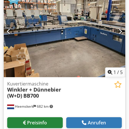
System: Buhrs Maschine type: Buhrs 1500 folien
verpackungssystem (max.13.000 c/h) Baujahr: 2001
KONFIGURATION 1 Buhrs 1500 haupt anleger, type schiebe
anleger 1 Buhrs 1500 master basis station 4 Buhrs 1500
rotary anleger 1 Buhrs 1500 module fuer folienverpackung
Ablageband Mann kan diese maschine noch komplett
produktions fahig angocken.
1
/
5
Kuvertiermaschine
Winkler + Dünnebier
(W+D)
BB700
Heemskerk
682 km
Preisinfo
Anrufen