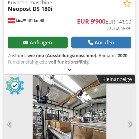
Kuvertiermaschine
Neopost
DS 180i
EUR 9’900
Linz
481 km
EUR 14’900
VB zzgl. MwSt.
Anfragen
Anrufen
Zustand:
wie neu (Ausstellungsmaschine)
, Baujahr:
2020
,
Funktionsfähigkeit:
voll funktionsfähig
,
Maschinen-/Fahrzeugnummer:
18GG1012
, Neopost DS 180i
Kuvertiermaschine aus Teststellung, praktisch NEU, kaum
Kleinanzeige
genutzt, nur 17.245 Kuvertierungen am Zähler!!! Das Gerät
wurde von einem legitimierten Techniker vollständig
überprüft und befindet sich in einem absolut neuwertigen
und einwandfreien Zustand ohne Fehler. Inklusive
Ablageband! Technische Daten Max. Volumen (pro Monat)
180.000 Taktleistung bis zu 4.500 Umschläge/Std. optional
bis zu 5.500 Umschläge/Std. Sammelleistung
(Mehrfachabzug) bis zu 6.900 Blatt/Std. optional bis zu
9.400 Blatt/Std. Umschlagformate C6 (optional), DinLang,