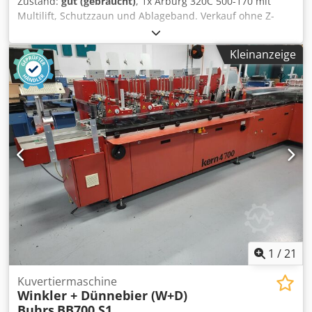
Zustand:
gut (gebraucht)
, 1x Arburg 320C 500-170 mit
Multilift, Schutzzaun und Ablageband. Verkauf ohne Z-
Förderband, Temperiergeräte und Koch Sauger. Die
Maschine wäre nach Absprache kurzfristig verfügbar.
Kleinanzeige
Djdeyym Sajpfx Abfjkr
1
/
21
Kuvertiermaschine
Winkler + Dünnebier (W+D)
Buhrs
BB700 S1