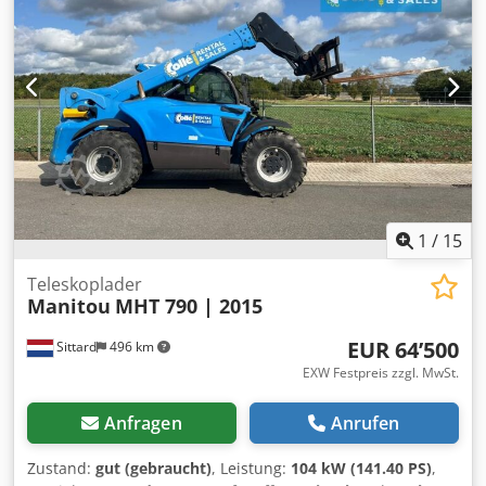
Teleskop Geschw. Klasse: 20 Zustand Technisch: gut
Tragfähigkeit und 6,8 m Hubhöhe bietet er Kraft, Stabilität
Bereifung vorne Typ: Luft Bereifung vorne Grösse: 500 80
und Präzision. Ausgestattet mit einem Stage V Yanmar-
24 Bereifung vorne Zustand: 80 - 100% Bereifung hinten
Dieselmotor, hydrostatischem Getriebe und Allradantrieb.
Typ: Luft Bereifung hinten Grösse: 500 80 24 Bereifung
Vollständig CE-zertifiziert und sofort ab Lager Collé Rental
hinten Zustand: 80 - 100% 3. Ventil, Dcsdpfxsyfivks Aitsk
& Sales in Sittard verfügbar. === LIEFERUNG ===
Kranbeladung auf Anfrage für reibungslosen Versand
möglich. Flexible Versandoptionen, angepasst an Ziel und
Logistik. Alle Transporte werden professionell vom Collé
Rental & Sales Logistikteam abgewickelt.
1
/
15
Teleskoplader
Manitou
MHT 790 | 2015
EUR 64’500
Sittard
496 km
EXW Festpreis zzgl. MwSt.
Anfragen
Anrufen
Zustand:
gut (gebraucht)
, Leistung:
104 kW (141.40 PS)
,