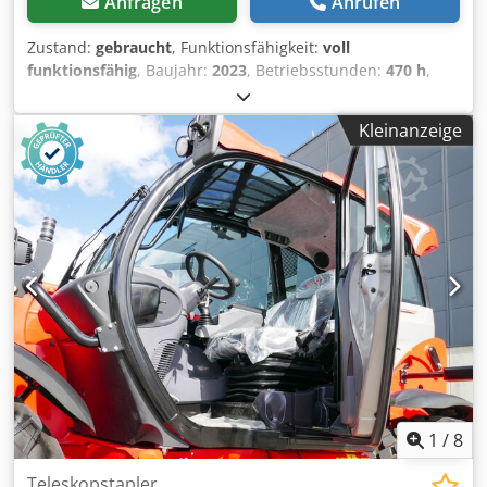
Anfragen
Anrufen
Zustand:
gebraucht
, Funktionsfähigkeit:
voll
funktionsfähig
, Baujahr:
2023
, Betriebsstunden:
470 h
,
Tragkraft:
2’500 kg
, Hubhöhe:
5’850 mm
, Kraftstofftyp:
Diesel
, Bauhöhe:
1’920 mm
, Leergewicht:
4’800 kg
,
Kleinanzeige
Antriebsart:
Diesel
, Baubreite:
1’810 mm
, Teleskopstapler
starr Lastschwerpunkt: 500 Zustand Technisch: sehr gut
Bereifung vorne Typ: Pneumatisch Bereifung vorne Grösse:
12-16,5 Bereifung vorne Zustand: 80 - 100% Bereifung
hinten Typ: Pneumatisch Bereifung hinten Grösse: 12-16,5
Bereifung hinten Zustand: 80 - 100% Batterie Volt: 12V
Djdpfxov Ntfyj Aiteck Bild dient als Symboldarstellung -
Gabelträger - Innenrückspiegel - Antenne Radio -
Radiovorbereitung - Info zusätzliche Hydraulikfunktion -
Abschaltung Neigefunktion JSM - Sonnenblende Front
Dachscheibe - Rückspiegel am Heck der Maschine -
Dachscheibenwischer - Stromkabel 95mm - Motorheizung -
Dieselvorwärmer - EU-Ausführung - Easy Link STD Modul 3.
Ventil, Arbeitsscheinwerfer hinten, Arbeitsscheinwerfer
1
/
8
vorn, Russfilter, Vollkabine, CE Zertifikat,
Teleskopstapler