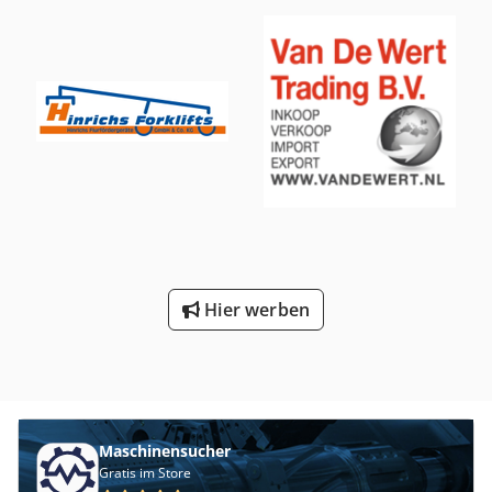
Bereifung vorne Typ: Luft Bereifung vorne Grösse:
ALLIANCE 380/75 R20 148A8 A580 Bereifung vorne
Zustand: Neu Bereifung hinten Typ: Luft Bereifung hinten
Grösse: ALLIANCE 380/75 R20 148A8 A580 Bereifung hinten
Zustand: Neu Beschreibung: 12 Monate Werksgarantie /
Max. 2000 Betriebsstunden Arbeitsscheinwerfer hinten,
Arbeitsscheinwerfer vorn, STVZO, Vollkabine, CE Zertifikat,
Innenspiegel, Außenspiegel, Joystick, Scheibenwischer,
LED, Sitz, Zusätzliche Hydraulikfunktion
Dachscheibenwischer Sonnenblende auf der
Winschutzscheibe und Dach Schnellabschlussvorrichtung
Motoröl Unterlegkeile TÜV Vorbereitung 20 km/h
Hier werben
Maschinensucher
Gratis im Store