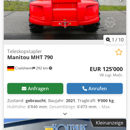
1
/
10
Teleskopstapler
Manitou
MHT 790
EUR 125’000
Crailsheim
292 km
VB zzgl. MwSt.
Anfragen
Anrufen
Zustand:
gebraucht
, Baujahr:
2021
, Tragkraft:
9’000 kg
,
Hubhöhe:
6’840 mm
, Gesamtlänge:
6’473 mm
, - Max.
Tragfähigkeit bei 600 mm LSP 9 000 kg - Max. Hubhöhe
6.84 m - Max. Reichweite 3.72 m - Heben 9.2 s - Senken 7.8
Kleinanzeige
s - Teleskop Ausfahren 6.6 s Dcedpfeztgl Rex Aitek -