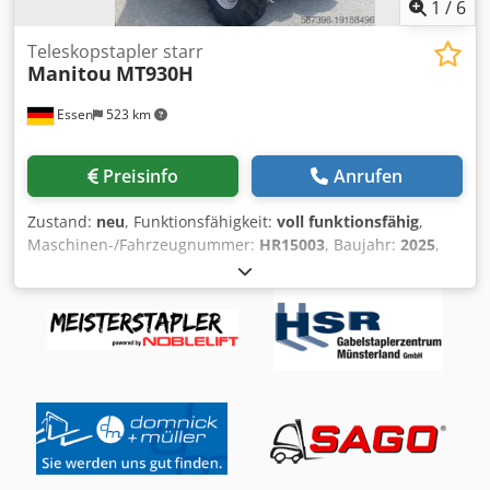
zu erhalten. = Weitere Optionen und Zubehör = -
1
/
6
Ladegabel
Teleskopstapler starr
Manitou
MT930H
Essen
523 km
Preisinfo
Anrufen
Zustand:
neu
, Funktionsfähigkeit:
voll funktionsfähig
,
Maschinen-/Fahrzeugnummer:
HR15003
, Baujahr:
2025
,
Tragkraft:
3’000 kg
, Hubhöhe:
8’850 mm
, Kraftstofftyp:
Diesel
, Masttyp:
ausziehbar
, Bauhöhe:
1’990 mm
, Leistung:
55 kW (74.78 PS)
, Gabelträgerbreite:
1’260 mm
,
Gabellänge:
1’200 mm
, Leergewicht:
6’550 kg
,
Gesamtlänge:
4’670 mm
, Antriebsart:
Diesel
, Baubreite:
1’990 mm
, Teleskopstapler starr Fahrgestellnummer:
HR15003 Lastschwerpunkt: 500 Gabelbreite: 125 mm
Dedewlw Euspfx Aitsck Gabeldicke: 45 mm ISO Klasse: ISO
Klasse 3 = 2.500 - 4.999 kg Masttyp: Teleskop Getriebe:
Hydrostatisch Zustand: Neugerät Zustand Technisch: Neu