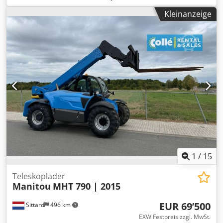
Unten 15 kW 2. Rechts 7,5 kW 3. Links 7,5 kW Dodsxlcufjpfx
Kleinanzeige
Aitock 4. Oben 15 kW 5. Unten 30 kW (Mehrblattkreissäge)
6. Unten 7,5 kW (Hydro-Stütze) 7. Oben 7,5 kW (Hydro-
Stütze) Spindeldrehzahl: 6000 U/min Spindeldurchmesser:
50 mm 4 Vorschubrollen im Arbeitstisch
Vorschubgeschwindigkeit über Frequenzumrichter bis 36
m/min regulierbar Vorschub angetrieben durch
Kardanwelle Pneumatische Andrücker Technische
Dokumentation
1
/
15
Teleskoplader
Manitou
MHT 790 | 2015
EUR 69’500
Sittard
496 km
EXW Festpreis zzgl. MwSt.