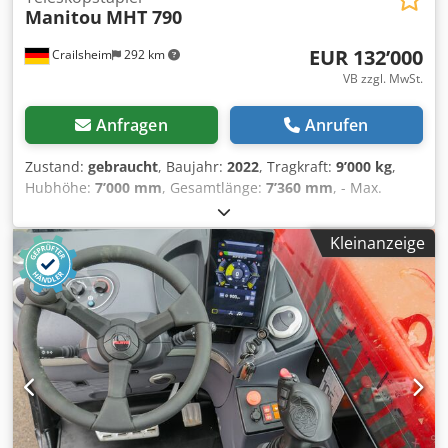
Manitou
MHT 790
EUR 132’000
Crailsheim
292 km
VB zzgl. MwSt.
Anfragen
Anrufen
Zustand:
gebraucht
, Baujahr:
2022
, Tragkraft:
9’000 kg
,
Hubhöhe:
7’000 mm
, Gesamtlänge:
7’360 mm
, - Max.
Tragfähigkeit bei 600 mm LSP 9 000 kg - Max. Hubhöhe
6.84 m - Max. Reichweite 3.72 m - Heben 9.2 s - Senken 7.8
Kleinanzeige
s - Teleskop Ausfahren 6.6 s - Teleskop Einfahren 6.1 s -
Betriebsbremse Ölbad Lamellenbremse an Vorder- und
Hinterachse - Parkbremse Automatische Negativbremse -
Hubraum 4.5 l - Leistung 141 PS / 104 kW - Max.
Drehmoment 534 Nm / 1500 U/min - Einspritzung direkt -
Zugleistung (unter Last) 10.905 daN Dcodpfx Aoztgdmsitok
- Steigfähigkeit (beladen) 48% - Getriebe hydrostatisch -
Fahrtrichtungswahl elektro-hydraulisch - Anzahl Gänge
vorwärts / rückwärts 2/2 - Max. Fahrgeschwindigkeit 30
km/h - Achsen DANA - Lenkarten Allradlenkung mit 3