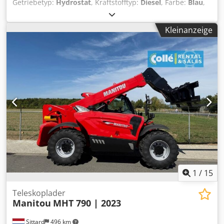
Getriebetyp:
Hydrostat
, Kraftstofftyp:
Diesel
, Farbe:
Blau
,
Hubhöhe:
6’840 mm
, Reifengröße:
445/65 R22.5
, Achsen-
Konfiguration:
4x4
, Baujahr:
2015
, Betriebsstunden:
2’716
Kleinanzeige
h
, Ausstattung:
Allradantrieb
, Technische Informationen
Motorhubraum: 4.500 cc Reifenmaß: 445/65 R22.5 Dedjxb
S Ugopfx Aitsck Antrieb: Rad Motormarke: John Deere
4045HMC 92 Höchstgeschwindigkeit: 30 km/h Leergewicht:
13.160 kg Funktionell Hubkapazität: 9.000 kg Maximale
Reichweite: 372 cm Abmessungen des Laderaums: 527 x
247 x 247 cm CE-Kennzeichnung: ja Zustand Technischer
Zustand: gut Optischer Zustand: gut Weitere
Informationen Leistung der zusätzlichen Hydraulik: 180
l/min Emissionsniveau: Stage IV / Tier IV final
Lieferbedingungen: EXW Produktionsland: FR Weitere
Informationen Wenden Sie sich an Sales Department Collé
Sittard, um weitere Informationen zu erhalten.
1
/
15
Teleskoplader
Manitou
MHT 790 | 2023
Sittard
496 km