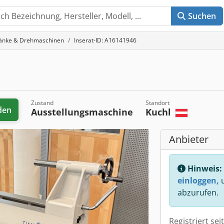
Suchen
änke & Drehmaschinen
Inserat-ID: A16141946
Zustand
Standort
den
Ausstellungsmaschine
Kuchl
Anbieter
Hinweis:
einloggen,
u
abzurufen.
Registriert sei