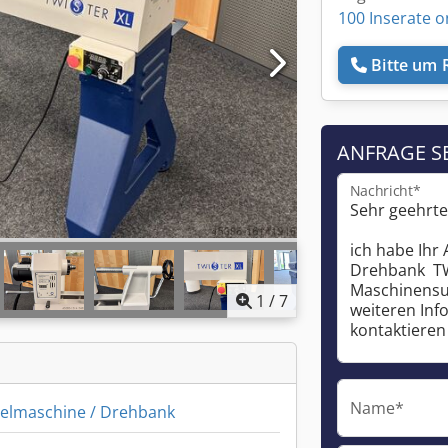
100 Inserate o
Bitte um 
ANFRAGE S
Nachricht*
1
/
7
Name*
elmaschine / Drehbank