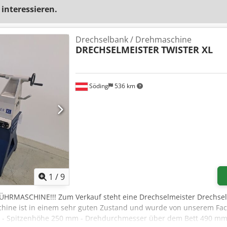
 interessieren.
Drechselbank / Drehmaschine
DRECHSELMEISTER
TWISTER XL
Söding
536 km
1
/
9
FÜHRMASCHINE!!! Zum Verkauf steht eine Drechselmeister Drechsel
chine ist in einem sehr guten Zustand und wurde von unserem Fac
en: - Spitzenhöhe 250 mm - Drehdurchmesser über dem Bett 490 mm 