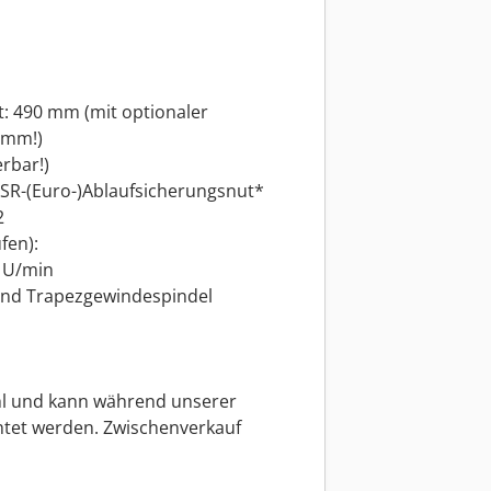
: 490 mm (mit optionaler
 mm!)
rbar!)
ASR-(Euro-)Ablaufsicherungsnut*
2
fen):
0 U/min
 und Trapezgewindespindel
hl und kann während unserer
htet werden. Zwischenverkauf