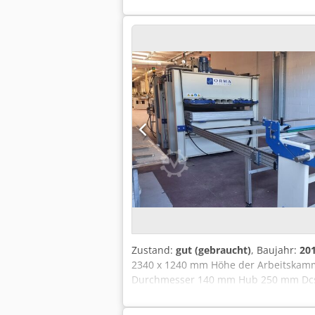
Außendrehvorrichtung bis zu 900 mm!) 
(Euro-)Ablaufsicherungsnut - Spindel 
Pinolenweg 150 mm (mit Skala) und Tra
in A-8561 Söding und kann während un
Drechselmaschine, Drehmaschine, Dre
Zustand:
gut (gebraucht)
, Baujahr:
20
2340 x 1240 mm Höhe der Arbeitskamme
Durchmesser 140 mm Hub 250 mm Dcsde
den Pressentischen 230 mm Seitliche 