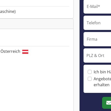
E-Mail*
aschine)
Telefon
Firma
, Österreich
PLZ & Ort
Ich bin H
Angebote
erhalten