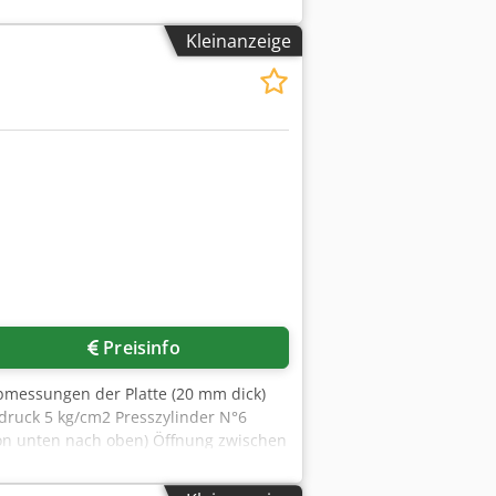
 3,5 mit ASR-
 1.350 U/min und 150 – 3.600 U/min -
Kleinanzeige
dpfx Aozgr Hgjiqsk Die Maschine steht
auf vorbehalten! Verwandte Begriffe:
ehen, Maschine Referenz: R-D1618
Preisinfo
messungen der Platte (20 mm dick)
ruck 5 kg/cm2 Presszylinder N°6
on unten nach oben) Öffnung zwischen