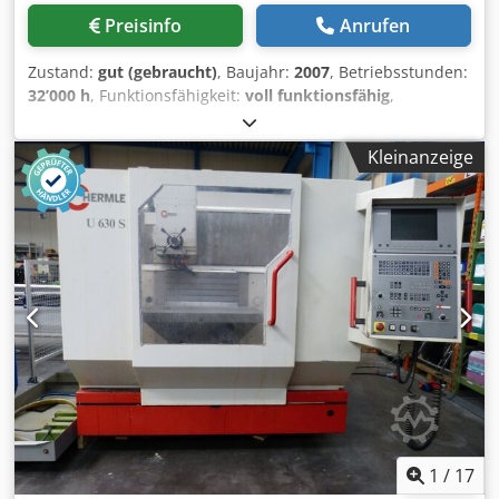
Preisinfo
Anrufen
Zustand:
gut (gebraucht)
, Baujahr:
2007
, Betriebsstunden:
32’000 h
, Funktionsfähigkeit:
voll funktionsfähig
,
Verfahrweg X-Achse:
635 mm
, Verfahrweg Y-Achse:
510
mm
, Verfahrweg Z-Achse:
460 mm
, Maschine wird im
Kleinanzeige
Kundenauftrag verkauft und kann unter Strom besichtigt
werden. Maschinenstandort: Tschechien (Brno) Deckel
Maho DMC 635V BJ: 2007 Ca. 32.000 Betriebsstunden
Steuerung: Heidenhain iTNC 530 Cjdpfxsylmdfj Ap Hjrf
Spindelaufnahme: SK40 Drehzahl: 10.000 U/min.
Verfahrwege: X 635 / Y 510 / Z 460mm Aufspannfläche
Tisch: 790 x 560mm 30- fach Werkzeugwechsler + Blum
Werkzeuglaservermessung + Papierbandfilter / IKZ 20 bar /
600l + Späneförderer Maße (ca.) LxBxH 260 x 390 x 240cm
Aufstellfläche 530 x 590cm Gewicht: ca. 4200Kg
1
/
17