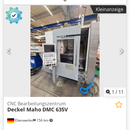
Spindeldrehzahl 100 – 20’000 U/min. Werkzeugaufnahme
Kleinanzeige
HSK 63 WZ-Magazinplätze 30 Stück Abmessungen der
Maschine 3900 x 3500 x 2700 mm Gewicht 6500 kg
1
/
11
CNC Bearbeitungszentrum
Deckel Maho
DMC 635V
Ebenweiler
156 km