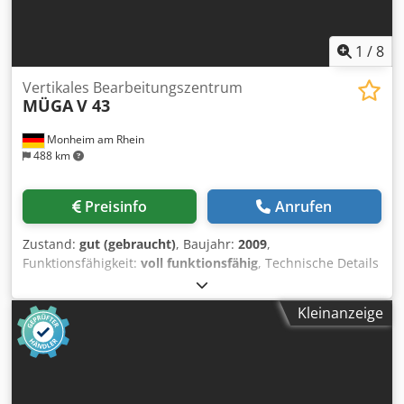
1
/
8
Vertikales Bearbeitungszentrum
MÜGA
V 43
Monheim am Rhein
488 km
Preisinfo
Anrufen
Zustand:
gut (gebraucht)
, Baujahr:
2009
,
Funktionsfähigkeit:
voll funktionsfähig
, Technische Details
x-Weg 1100 mm y-Weg 600 mm z-Weg 510 mm Tischgröße
1300 x 600 mm Tischbelastung 1,0 t Werkzeugaufnahme
Kleinanzeige
ISO 40 DIN 69871A Spindeldrehzahlen 60 - 12000 U/min
Eilgang 32 m/min Antriebsleistung 10 / 17 kW Anzahl der
Werkzeuge im Magazin 32 Stück Werkzeuglänge - max. 300
mm Werkzeugdurchmesser 76 / 127 mm Werkzeuggewicht
max. 8 kg Werkzeugwechselzeit 2,5 sec