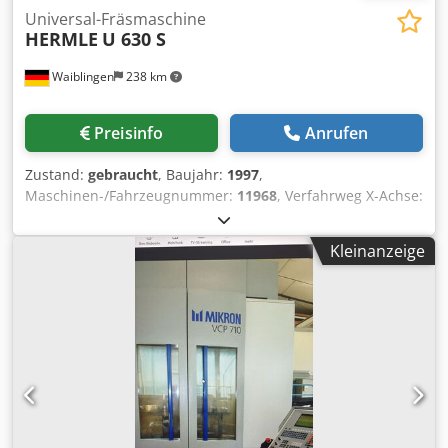
Universal-Fräsmaschine
HERMLE
U 630 S
Waiblingen
238 km
Preisinfo
Anrufen
Zustand:
gebraucht
, Baujahr:
1997
,
Maschinen-/Fahrzeugnummer:
11968
, Verfahrweg X-Achse:
630 mm
, Verfahrweg Y-Achse:
500 mm
, Verfahrweg Z-
Achse:
500 mm
, Gesamtgewicht:
6’000 kg
, gebrauchte
Kleinanzeige
HERMLE Universal-Fräsmaschine Modell U 630 S Baujahr
1997 mit Heidenhain-Steuerung TNC 410 mit
Vollschutzkabine Verfahrwege: X=630, Y=500 und
Z=500mm Tischgröße 900x528mm mit 7x T-Nuten 14mm,
Spindelaufnahme SK40 DIN 69871 Drehzahlen:
Getriebestufe 1= 20-1.428,6 U/min, Getriebestufe 2=
1.428,6-7.000 U/min. Cjdpjygwz Refx Ap Hjrf separater
Kühlmittelbehälter 120 Liter, elektr. Handrad Heidenhain
HS410, Meßtaster Heidenhain TS 220 mit fahrbarem
Werkzeugwagen für SK40 Werkzeugaufnahmen inkl. ca. 80