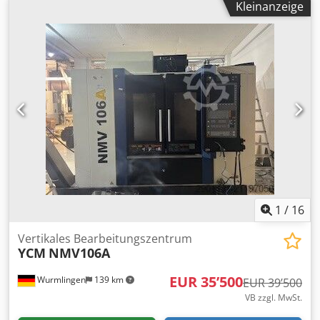
Kleinanzeige
Drehzahlbereich: 0 – 20.000 U/min stufenlos Mit
folgendem Zubehör: Starrer Winkeltisch 900 mm x 600 mm
Aufspannfläche Vertikal Werkzeugwechsler mit 30
Magazinplätzen ( HSK 63 ) Vollschutzkabine mit
Schiebetüren und Innenbeleuchtung Elektronisches
Handrad Werkzeugvermessung im Arbeitsraum ( BLUM
Laser ) 3 D Messtaster Infrarot Renishaw Späneförderer
Kühlmitteleinrichtung 4 Stk. Höhenverstellbare
Maschinenschuhe Betriebsanleitungen
1
/
16
Vertikales Bearbeitungszentrum
YCM
NMV106A
EUR 35’500
Wurmlingen
139 km
EUR 39’500
VB zzgl. MwSt.