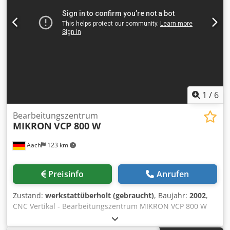
Gesamtleistungsbedarf 30 kW Crodpjzktb Hsfx Ap Hof
Maschinengewicht ca. 8,5 t Raumbedarf ca. 4400 x 2250 x
2920 mm Zusatzinformationen Maschine mit nur 3.275
Spindelstunden! * CNC Steuerung Heidenhain iTNC 530 *
32-fach Werkzeugwechsler * Innenkühlung (IKZ): 20 bar *
Kühlmitteltank: 480 l * Späneförderer * Glasmaßstäbe
Heidenhain in X/Y/Z * Ölkühler
1
/
6
Bearbeitungszentrum
MIKRON
VCP 800 W
Aach
123 km
Preisinfo
Anrufen
Zustand:
werkstattüberholt (gebraucht)
, Baujahr:
2002
,
CNC Vertikal - Bearbeitungszentrum MIKRON VCP 800 W
Mit Bahnsteuerung Heidenhain iTNC 530 Baujahr: 2002
Verfahrwege: X 800 Y 650 Z 500 Cjdpeviq U Eofx Ap Horf