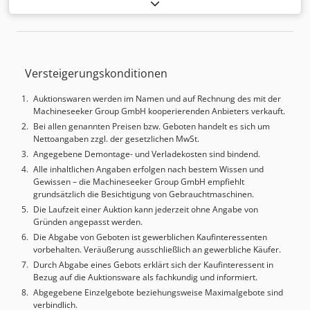
SK40 Cjdpozbrrtofx Ap Herf Spindeldrehzahlen -10'000
U/min Werkzeugwechsler 24 Pos. Steuerung: HEIDENHAIN
iTNC-530 Spindelinnenkühlung 3D Messtaster
Werkzeuglängenmesseinrichtung Diverses Zubehör
MARCELS MASCHINEN CH
Versteigerungskonditionen
Auktionswaren werden im Namen und auf Rechnung des mit der
Machineseeker Group GmbH kooperierenden Anbieters verkauft.
Bei allen genannten Preisen bzw. Geboten handelt es sich um
Nettoangaben zzgl. der gesetzlichen MwSt.
Angegebene Demontage- und Verladekosten sind bindend.
Alle inhaltlichen Angaben erfolgen nach bestem Wissen und
Gewissen – die Machineseeker Group GmbH empfiehlt
grundsätzlich die Besichtigung von Gebrauchtmaschinen.
Die Laufzeit einer Auktion kann jederzeit ohne Angabe von
Gründen angepasst werden.
Die Abgabe von Geboten ist gewerblichen Kaufinteressenten
vorbehalten. Veräußerung ausschließlich an gewerbliche Käufer.
Durch Abgabe eines Gebots erklärt sich der Kaufinteressent in
Bezug auf die Auktionsware als fachkundig und informiert.
Abgegebene Einzelgebote beziehungsweise Maximalgebote sind
verbindlich.