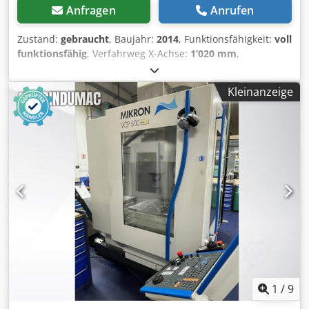
Anfragen
Anrufen
Zustand:
gebraucht
, Baujahr:
2014
, Funktionsfähigkeit:
voll
funktionsfähig
, Verfahrweg X-Achse:
1’020 mm
,
Verfahrweg Y-Achse:
600 mm
, Verfahrweg Z-Achse:
600
mm
, Eilgang X-Achse:
36 m/min
, Eilgang Y-Achse:
36
Kleinanzeige
m/min
, Eilgang Z-Achse:
24 m/min
,
Vorschubgeschwindigkeit X-Achse:
20’000 m/min
,
Vorschubgeschwindigkeit Y-Achse:
20’000 m/min
,
Vorschubgeschwindigkeit Z-Achse:
20’000 m/min
,
Drehmoment:
18’500 Nm
, Steuerungshersteller:
Heidenhain
, Steuerungsmodell:
iTnc530
, Tischbreite:
600
mm
, Tischlänge:
1’120 mm
, Tischbelastung:
800 kg
,
Gesamtgewicht:
6’500 kg
, Spindeldrehzahl (max.):
8’000
U/min
, Kühlmittelzufuhr:
30 bar
, Abstand Tischmitte zu
Spindelnase:
680 mm
, Spindelnase:
SK 40
, Anzahl der
Spindeln:
1
, Anzahl der Steckplätze im Werkzeugmagazin:
24
, Werkzeuglänge:
300 mm
, Werkzeugdurchmesser:
90
mm
, Werkzeuggewicht:
6 g
, Ausstattung:
Dokumentation/Handbuch, Drehzahl stufenlos
1
/
9
einstellbar, Späneförderer
, Maschine verfügt zusätzlich