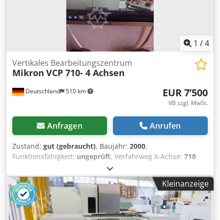
Stück Werkzeugaufnahmen. Die Maschine steht bei uns in
71334 Waiblingen-Beinstein und kann nach telefonischer
Absprache sehr gerne besichtigt werden.
1
/
4
Vertikales Bearbeitungszentrum
Mikron
VCP 710- 4 Achsen
EUR 7’500
Deutschland
510 km
VB zzgl. MwSt.
Anfragen
Anrufen
Zustand:
gut (gebraucht)
, Baujahr:
2000
,
Funktionsfähigkeit:
ungeprüft
, Verfahrweg X-Achse:
710
mm
, Verfahrweg Y-Achse:
500 mm
, Verfahrweg Z-Achse:
500 mm
, Steuerungshersteller:
Heidenhain
,
Kleinanzeige
Steuerungsmodell:
430
, Programmlauf ca 12500 Stunden
Crsdpfx Asy Izqgop Hsf