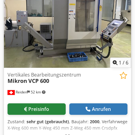
1
/
6
Vertikales Bearbeitungszentrum
Mikron
VCP 600
Reiden
52 km
Preisinfo
Anrufen
Zustand:
sehr gut (gebraucht)
, Baujahr:
2000
, Verfahrwege
X-Weg 600 mm Y-Weg 450 mm Z-Weg 450 mm Crsdpfx
Aoyvzbnep Hof Tischgrösse 850 x 530 mm Arbeitsspindel