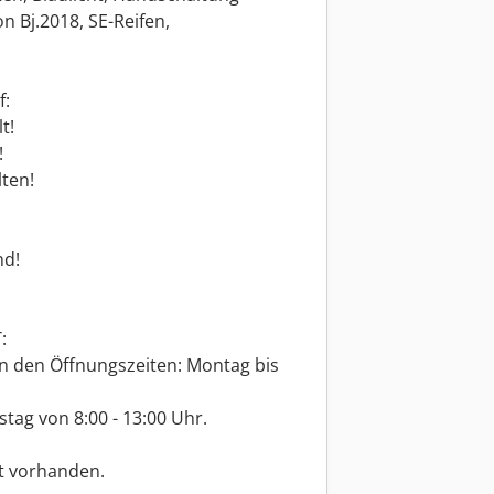
 Bj.2018, SE-Reifen,
f:
t!
!
ten!
nd!
:
n den Öffnungszeiten: Montag bis
tag von 8:00 - 13:00 Uhr.
rt vorhanden.