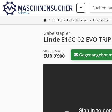
Schweiz
Stapler & Flurförderzeuge
Frontstapler
Gabelstapler
Linde
E16C-02 EVO TRIP
VB zzgl. MwSt.
Gegenangebot 
EUR 9’900