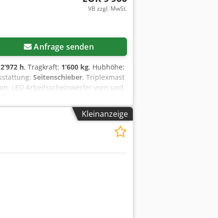
VB zzgl. MwSt.
Anfrage senden
2’972 h
, Tragkraft:
1’600 kg
, Hubhöhe:
sstattung:
Seitenschieber
, Triplexmast
mm, LED Arbeitsscheinwerfer vorn und
ng enthalten. Technischer Zustand
führt! UVV-Prüfung mangelfrei neu
Kleinanzeige