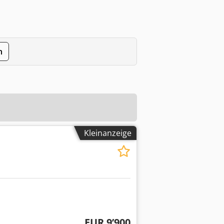
n
Kleinanzeige
EUR 9’900