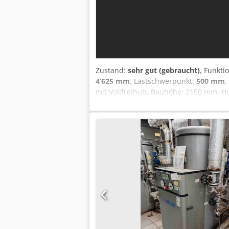
Zustand:
sehr gut (gebraucht)
, Funkti
4’625 mm
, Lastschwerpunkt:
500 mm
,
mit Vollfreihub, Bauhöhe: 2150 mm, H
hinten, Blaulicht, Handschaltung Mono
beim Verkauf: Credpfx Alou A Di Te Ds
erhalten! Stapler neu lackiert! Liefer