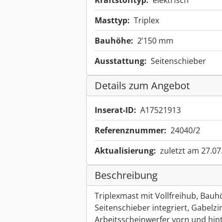
Kraftstofftyp:
elektrisch
Masttyp:
Triplex
Bauhöhe:
2’150 mm
Ausstattung:
Seitenschieber
Details zum Angebot
Inserat-ID:
A17521913
Referenznummer:
24040/2
Aktualisierung:
zuletzt am 27.07
Beschreibung
Triplexmast mit Vollfreihub, Ba
Seitenschieber integriert, Gabelz
Arbeitsscheinwerfer vorn und hint