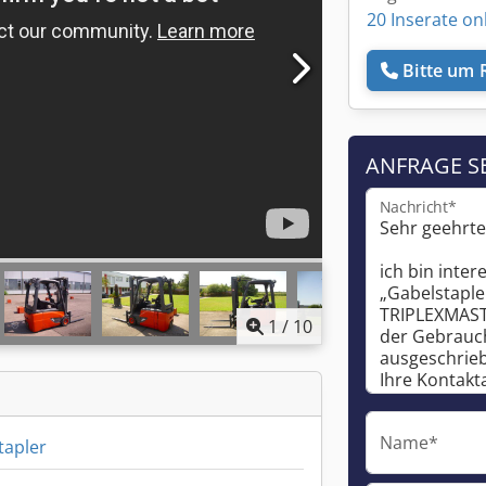
20 Inserate on
Bitte um 
ANFRAGE S
Nachricht*
1
/
10
Name*
tapler