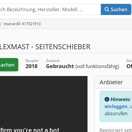
Suchen
Inserat-ID: A17521913
LEXMAST - SEITENSCHIEBER
Baujahr
Zustand
Sta
machen
2018
Gebraucht
O
(voll funktionsfähig)
Anbieter
Hinweis:
einloggen,
u
abzurufen.
Registriert sei