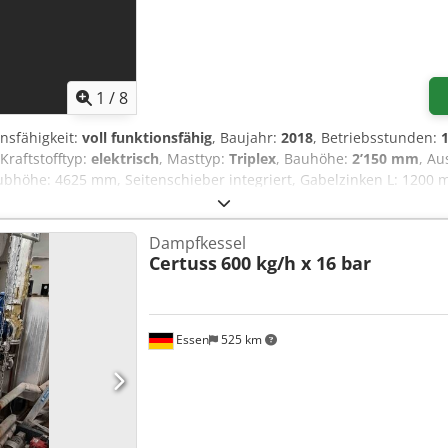
1
/
8
onsfähigkeit:
voll funktionsfähig
, Baujahr:
2018
, Betriebsstunden:
1
 Kraftstofftyp:
elektrisch
, Masttyp:
Triplex
, Bauhöhe:
2’150 mm
, Au
ubhöhe: 4625 mm, Seitenschieber integriert, Gabelzinken L: 1200 
pedal, Batterie 48V/625Ah von Bj.2018, SE-Reifen, Betriebsanleitu
f Gabelstapler ist technisch überholt! Große Wartung neu durchge
Dampfkessel
ung: In einwandfreien Zustand! 20 Jahre Berufserfahrung!
Certuss
600 kg/h x 16 bar
Essen
525 km
Mehr Bilder anfragen