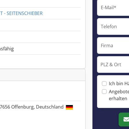
E-Mail*
T - SEITENSCHIEBER
Telefon
Firma
nsfähig
PLZ & Ort
Ich bin H
Angebote
erhalten
, 77656 Offenburg, Deutschland