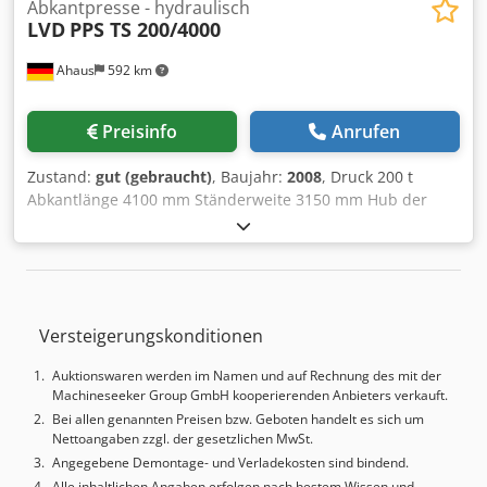
Abkantpresse - hydraulisch
LVD
PPS TS 200/4000
Ahaus
592 km
Preisinfo
Anrufen
Zustand:
gut (gebraucht)
, Baujahr:
2008
, Druck 200 t
Abkantlänge 4100 mm Ständerweite 3150 mm Hub der
Oberwange 200 mm Csdpfx Acjzndq Hj Djrf Einbauhöhe
425 mm Ausladung 300 mm Arbeitsgeschwindigkeit 9.0
mm/sec Rückzugsgeschwindigkeit 90.0 mm/sec
Arbeitshöhe 980 mm Hinteranschlag - verstellbar ca. 700
mm Steuerung PPS-TS Touch Ölinhalt 350 l
Versteigerungskonditionen
Gesamtleistungsbedarf 18.0 kW Gewicht 12.000 kg
Abmessung L-B-H 5100 x 1950 x 2850 mm gepflegter
Auktionswaren werden im Namen und auf Rechnung des mit der
Zustand (!!) aktueller Neupreis ca. 110.000 Euro
Machineseeker Group GmbH kooperierenden Anbieters verkauft.
Sonderpreis auf Anfrage - im überprüften Zustand -
Bei allen genannten Preisen bzw. Geboten handelt es sich um
Maschinenvideo - ?v=ZX9Ap23e__s Ausstattung: - CNC
Nettoangaben zzgl. der gesetzlichen MwSt.
elektro-hydraulische Gesenkbiegepressen - mit LVD CNC
Angegebene Demontage- und Verladekosten sind bindend.
"PPS-TS TOUCH" Steuerungseinheit * intuitive,
Alle inhaltlichen Angaben erfolgen nach bestem Wissen und