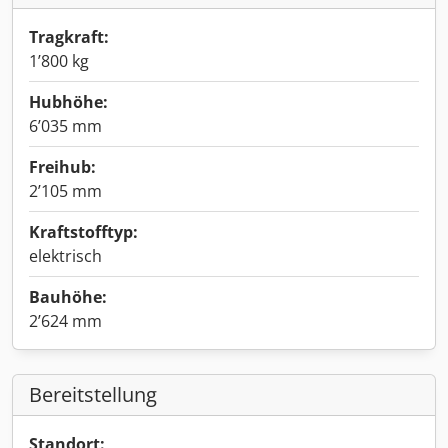
Tragkraft:
1’800 kg
Hubhöhe:
6’035 mm
Freihub:
2’105 mm
Kraftstofftyp:
elektrisch
Bauhöhe:
2’624 mm
Bereitstellung
Standort: