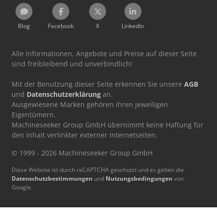
Blog
Facebook
X
LinkedIn
Alle Informationen, Angebote und Preise auf dieser Seite
sind freibleibend und unverbindlich!
Mit der Benutzung dieser Seite erkennen Sie unsere
AGB
und
Datenschutzerklärung
an.
Ausgewiesene Marken gehören ihren jeweiligen
Eigentümern.
Machineseeker Group GmbH übernimmt keine Haftung für
den Inhalt verlinkter externer Internetseiten.
© 1999 - 2026 Machineseeker Group GmbH
Diese Website ist durch reCAPTCHA geschützt und es gelten die
Datenschutzbestimmungen
und
Nutzungsbedingungen
von
Google.