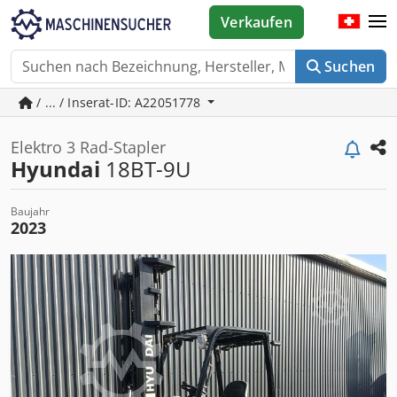
Verkaufen
Suchen
/ ... / Inserat-ID: A22051778
Elektro 3 Rad-Stapler
Hyundai
18BT-9U
Baujahr
2023