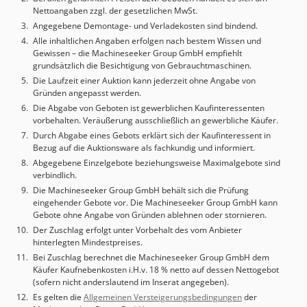
Ausstattung - MAYFRAN Späneförderer -
Nettoangaben zzgl. der gesetzlichen MwSt.
Kühlmitteleinrichtung - Spindelluftkühlung / Luft durch die
Angegebene Demontage- und Verladekosten sind bindend.
Spindel - ITS (Intelligent Thermal Shield)
Alle inhaltlichen Angaben erfolgen nach bestem Wissen und
Wärmekompensationssystem - Werkzeugeinsteller (Tool
Gewissen – die Machineseeker Group GmbH empfiehlt
Presetter) - Signalleuchte - Transformator Die Maschine
grundsätzlich die Besichtigung von Gebrauchtmaschinen.
befindet sich in einem neuwertigen Zustand. In Ungarn
Die Laufzeit einer Auktion kann jederzeit ohne Angabe von
unter Strom zu besichtigen.
Gründen angepasst werden.
Die Abgabe von Geboten ist gewerblichen Kaufinteressenten
vorbehalten. Veräußerung ausschließlich an gewerbliche Käufer.
Durch Abgabe eines Gebots erklärt sich der Kaufinteressent in
Bezug auf die Auktionsware als fachkundig und informiert.
Abgegebene Einzelgebote beziehungsweise Maximalgebote sind
verbindlich.
Die Machineseeker Group GmbH behält sich die Prüfung
eingehender Gebote vor. Die Machineseeker Group GmbH kann
Gebote ohne Angabe von Gründen ablehnen oder stornieren.
Der Zuschlag erfolgt unter Vorbehalt des vom Anbieter
hinterlegten Mindestpreises.
Bei Zuschlag berechnet die Machineseeker Group GmbH dem
Käufer Kaufnebenkosten i.H.v. 18 % netto auf dessen Nettogebot
(sofern nicht anderslautend im Inserat angegeben).
Es gelten die
Allgemeinen Versteigerungsbedingungen
der