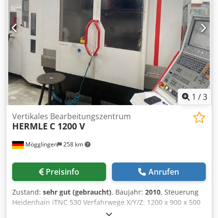
1
/
3
Vertikales Bearbeitungszentrum
HERMLE
C 1200 V
Mögglingen
258 km
Preisinfo
Anrufen
Zustand:
sehr gut (gebraucht)
, Baujahr:
2010
, Steuerung
Heidenhain iTNC 530 Verfahrwege X/Y/Z: 1200 x 900 x 500
mm Dcsdpfeynw Erjx Ap Aok Spindeldrehzahl 16.000 min-1