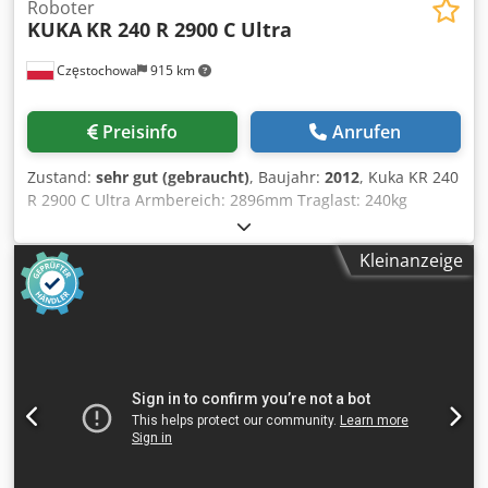
Roboter
KUKA
KR 240 R 2900 C Ultra
Częstochowa
915 km
Preisinfo
Anrufen
Zustand:
sehr gut (gebraucht)
, Baujahr:
2012
, Kuka KR 240
R 2900 C Ultra Armbereich: 2896mm Traglast: 240kg
Dcjdpjn R Nh Rsfx Ap Aok Baujahr: 2012 Steuerung: KUKA
KRC4 Roboter zum Aufhängen vorgesehen
Kleinanzeige