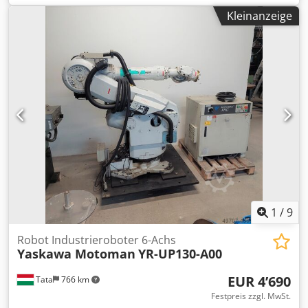
Werkzeugmagazin für 30 Wkz. + Zusatzmagazin für 57 Wkz.
Kleinanzeige
HSK-A 63 IKZ 40 bar Späneförderer Meßtaster Heidenhain
Blum-Lasersystem
1
/
9
Robot Industrieroboter 6-Achs
Yaskawa Motoman
YR-UP130-A00
EUR 4’690
Tata
766 km
Festpreis zzgl. MwSt.