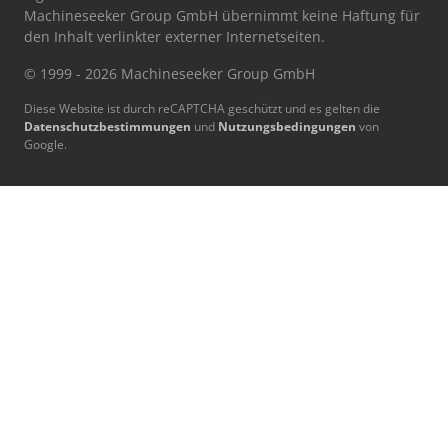
Machineseeker Group GmbH übernimmt keine Haftung für
den Inhalt verlinkter externer Internetseiten.
© 1999 - 2026 Machineseeker Group GmbH
Diese Website ist durch reCAPTCHA geschützt und es gelten die
Datenschutzbestimmungen
und
Nutzungsbedingungen
von
Google.