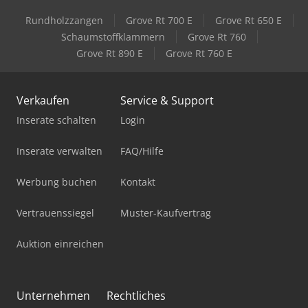
Rundholzzangen
Grove Rt 700 E
Grove Rt 650 E
Schaumstoffklammern
Grove Rt 760
Grove Rt 890 E
Grove Rt 760 E
Verkaufen
Service & Support
Inserate schalten
Login
Inserate verwalten
FAQ/Hilfe
Werbung buchen
Kontakt
Vertrauenssiegel
Muster-Kaufvertrag
Auktion einreichen
Unternehmen
Rechtliches