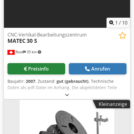
1
/
10
CNC-Vertikal-Bearbeitungszentrum
MATEC
30 S
Root
35 km
Preisinfo
Anrufen
Baujahr:
2007
, Zustand:
gut (gebraucht)
, Technische
Daten als pdf-Datei im Anhang. Die abgebildeten Teile
werden nicht mitgeliefert. Spannfutter auf dem Tisch sind
nicht enthalten. Maschinenschraubstöcke nicht enthalten.
Kleinanzeige
Dedpfemnp D Isx Ap Aeck