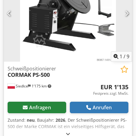
1
/
9
Schweißpositionierer
CORMAK
PS-500
EUR 1’135
Siedlce
1’175 km
Festpreis zzgl. MwSt.
Anfragen
Anrufen
Zustand:
neu
, Baujahr:
2026
, Der Schweißpositionierer PS-
500 der Marke CORMAK ist ein vielseitiges Hilfsgerät, das
in verschiedenen Produktionsaufgaben eingesetzt werden