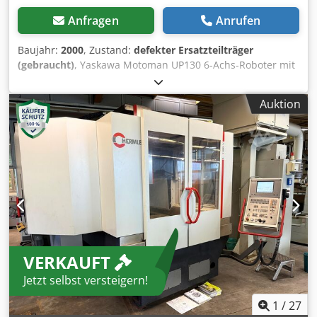
Anfragen
Anrufen
Baujahr:
2000
, Zustand:
defekter Ersatzteilträger
(gebraucht)
, Yaskawa Motoman UP130 6-Achs-Roboter mit
Motoman Xrc-Steuerung Roboter: Motoman YR-UP130-A00
Handsteuerung: Yasnac Mrc Baujahr: 2000 (6. Monat)
Auktion
Robotersteuerungen: Motoman Xrc ERCS UP130-RE00
Handsteuerung: Yasnac Mrc Baujahr: 2001 - Achse: 6 -
Tragfähigkeit: 130 kg - Armverlängerung: 2650 mm -
Wiederholgenauigkeit: 0,2 mm - Robotergewicht: 1300 kg -
Controller Xrc - Kabel, Stecker, Stecker Struktur: Vertikal
artikulierter Typ Achsentypen: S-Achse 130 ° / s (2,27 rad /
s) L-Achse 130 ° / s (2,27 rad / s) U-Achse 130 ° / s (2,27 rad
/ s) R-Achse 215 ° / s (3,75 rad / s) B-Achse 180 ° / s (3, 14
rad / s) T-Achse 300 ° / s (5,24 rad / s) Bewegungsbereiche.
Dcjdpfxofhkfis Ap Aek S-Achse 180 ° L-Achse + 76 ° - 60 ° U-
VERKAUFT
Achse + 240 ° - 130 ° R-Achse 360 ° B-Achse 130 ° T-Achse
360 ° Kauf, Erwerb, Asset Management von
Jetzt selbst versteigern!
Industrieanlagen und Maschinen. Breites Angebot an
Gebrauchtmaschinen, Industrieanlagen
1
/
27