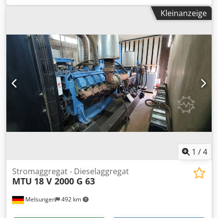
Inbetriebnahme gegen Aufpreis möglich. Preise netto: -
Anschlussfertig aufgebaute Reindampferzeugungsanlage,
58.000,-€ Stk. ohne Container - 69..000,-€ Stk. inkl.
Kleinanzeige
istalliert auf einem Grundrahmen, inkl. aller
Container-Installation Weitere Angebote unter Chodpfot
Verrohrungen, Druckluftleitungen, Schaltschrank und
Agwxex Ahfsa
Verkabelung. Baujahr: 2019 Auslegungsdaten: Leistung:
531 kW Reindampfmenge: 700 kg/h Reindampfdruck: 0,8
bar Chedpfx Ahowgkyhefja Speisewasser: 15 °C Min.
Speisewasserdruck: 2,0 bar Heizdampfdruck: 4,0 bar
Heizdampfmenge: 700 kg/h Dokumentation und
Bedienungsanleitung vorhanden. Sprechen Sie uns bei
Interesse gerne an.
1
/
4
Stromaggregat - Dieselaggregat
MTU
18 V 2000 G 63
Melsungen
492 km