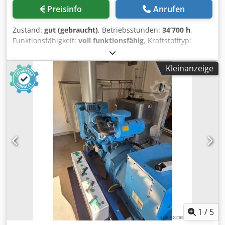
Preisinfo
Anrufen
Zustand:
gut (gebraucht)
, Betriebsstunden:
34’700 h
,
Funktionsfähigkeit:
voll funktionsfähig
, Kraftstofftyp:
Diesel
, Ausgangsfrequenz:
50 Hz
, Nennscheinleistung:
1’250 kVA
, Art der Kühlung:
Wasser
, MTU Diesel
Kleinanzeige
Stromaggregat incl. Abgasnachbehandlung nach
44.BImSchV ( Ab 1/2026, 100mg NOX, 6mg Staub etc.) Bei
21.000 Betriebstunden wurde eine Generalüberholung für
über 100.000 Euro durchgeführt. Alle Filter der
Abgasnachbehandlung wurden 2025 erneuert. Chodpfx
Aey Nbt Rehfea Abgasnachbehandlung kann auch einzeln
erworben werden.
1
/
5