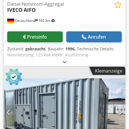
Diesel-Notstrom-Aggregat
IVECO
AIFO
Deutschland
592 km
Preisinfo
Anrufen
Zustand:
gebraucht
, Baujahr:
1996
, Technische Details:
Nennleistung: 123 kVA elektr. Ausführung -
Spannung/Frequenz: 400/50 V/Hz Nennstrom: 100 kW
Betriebsstunden: 50 h Anzahl der Zylinder: 6 Zylinder
Kleinanzeige
Maschinengewicht ca.: 500 kg Gebrauchtes
Notstromaggregat mit IVECO AIFO 6-Zylinder-
Reihendieselmotor und Stamford-Generator. Baujahr 1996.
Motorleistung 73 kW bei 1.500 U/min, Generatorleistung
123 kVA bzw. 100 kW, 400/230 V, 50 Hz, Nennstrom 177 A.
Wassergekühlter Dieselmotor mit konventioneller
Steuerung. Das Aggregat verfügt über ca. 50
Betriebsstunden, befindet sich laut Vorbesitzer in einem
sehr guten technischen Zustand und wurde seit dem
17.03.2022 stillgelegt. Csdpjzmyg Iofx Ahfsha *