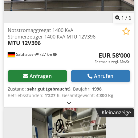
1
/
6
Notstromaggregat 1400 KvA
Stromerzeuger 1400 KvA MTU 12V396
MTU
12V396
EUR 58’000
Salzhausen
727 km
Festpreis zzgl. MwSt.
Anfragen
Anrufen
Zustand:
sehr gut (gebraucht)
, Baujahr:
1998
,
Betriebsstunden:
1’227 h
, Gesamtgewicht:
4’800 kg
,
Kraftstofftyp:
Diesel
, Fassungsvermögen des Behälters:
1’000 l
, Farbe:
Grau
, Leistung:
280 kW (380.69 PS)
,
Kleinanzeige
Ausgangsstrom:
504 A
, Ausgangsspannung:
400 V
,
Ausgangsfrequenz:
50 Hz
, Art des Ausgangsstroms:
Drehstrom
, Nennleistung:
280 kW (380.69 PS)
,
Nennscheinleistung:
350 kVA
, Gesamtlänge:
4’500 mm
,