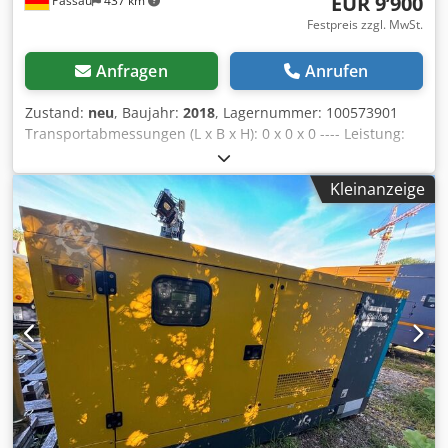
EUR 9’900
Passau
437 km
Festpreis zzgl. MwSt.
Anfragen
Anrufen
Zustand:
neu
, Baujahr:
2018
, Lagernummer: 100573901
Transportabmessungen (L x B x H): 0 x 0 x 0 ---- Leistung:
40 kVA / 32 kW Motor: Deutz BF4M2011 Generator:
Stamford S1L2-K Abmessungen: 2.030 x 945 x 1.340 mm
Kleinanzeige
(LxBxH)Gewicht: 940 kg Anschlüsse: 1x 400V 63A, 1x 400V
16A 3-phasig Chodjzkz E Tspfx Ahfsa 3 Stück verfügbar!