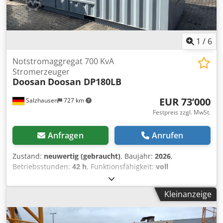
1
/
6
Notstromaggregat 700 KvA
Stromerzeuger
Doosan
Doosan DP180LB
EUR 73’000
Salzhausen
727 km
Festpreis zzgl. MwSt.
Anfragen
Anrufen
Zustand:
neuwertig (gebraucht)
, Baujahr:
2026
,
Betriebsstunden:
42 h
, Funktionsfähigkeit:
voll
funktionsfähig
, Gesamtgewicht:
6’500 kg
, Kraftstofftyp:
Diesel
, Leistung:
640 kW (870.16 PS)
, Ausgangsstrom:
Kleinanzeige
1’152 A
, Ausgangsspannung:
400 V
, Ausgangsfrequenz:
50
Hz
, Art des Ausgangsstroms:
Wechselstrom (AC)
,
Nennleistung:
640 kW (870.16 PS)
, Nennscheinleistung: