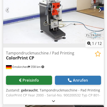
1
/
12
Tampondruckmaschine / Pad Printing
ColorPrint
CP
Emskirchen
358 km
Preisinfo
Anrufen
Zustand:
gebraucht
, Tampondruckmaschine - Pad Printing
ColorPrint CP Year 2000 - Serial-No. 900200532 Typ CP 801-
S / Typ CP 801- Druckkraft 450N / Pressure force 450N
Klischeeformat, 1-Farbnutzung 80x80mm bis max.