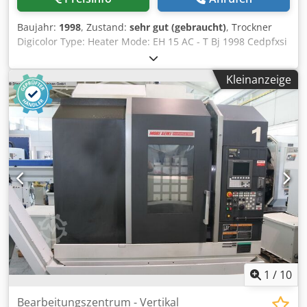
Baujahr:
1998
, Zustand:
sehr gut (gebraucht)
, Trockner
Digicolor Type: Heater Mode: EH 15 AC - T Bj 1998 Cedpfxsi
T Hzze Agfjrf Plus,Sauger Geräte
Kleinanzeige
1
/
10
Bearbeitungszentrum - Vertikal