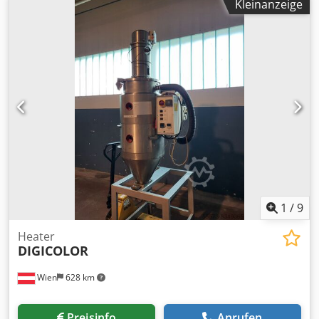
Kleinanzeige
80x200mm / Cliche format, 1-Farbnutzung 80x80mm to
max. 80x200mm Druckformat jeweils ca. 30mm von der
jeweiligen Klischeegröße / Printing format each ca. 30mm
von der jeweiligen Klischeegröße Taktzahl max. 2000/h /
Clock speed max. 2000/h Luftverbrauch 3-5m3/h / Air
consumption 3-5m3/h elektr. Anschluß 240V / 50Hz /
electrical connection 240V / 50Hz Tamponhub stufenlos
elektr. 0-80mm / Padding stroke stepless electrical 0-80mm
Tamponausladung 100mm / Padding nosing 100mm Cedov
Scmfspfx Agforf Online-Video-Inspection by WhatsApp -
MS Zoom - Telegram On Stock Emskirchen/Nürnberg -
Available Immediately - Can be test
1
/
9
Heater
DIGICOLOR
Wien
628 km
Preisinfo
Anrufen