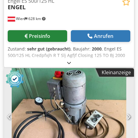
Engel ES 500/125 HL
ENGEL
Wien
628 km
Preisinfo
Anrufen
Zustand:
sehr gut (gebraucht)
, Baujahr:
2000
, Engel ES
500/125 HL Credpfxjh R T Slj Agfjf Closing 125 TO Bj 2000
Scrow 45mm Spritzgeweicht 318 cm3
Kleinanzeige