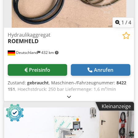
1
/
4
Hydraulikaggregat
ROEMHELD
Deutschland
432 km
Preisinfo
Anrufen
Zustand:
gebraucht
, Maschinen-/Fahrzeugnummer:
8422
151
, Hoechstdruck: 250 bar Liefermenge: 1,6 m³/min
Csdobp Dpkjpfx Agfsrf elektr. Anschluss: 380 V, 0,45 kW
Platzbedarf: 200 x 250 x 350 mm
Kleinanzeige