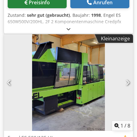
Preisinfo
Anrufen
Zustand:
sehr gut (gebraucht)
, Baujahr:
1998
, Engel ES
650W500V/200HL. 2F 2 Komponentenmaschine Credpfx
Agjgrafvefof  Holmlos  2000 KN Schließkraft 
Schneckendurchmesser Aggr.1: 45 mm, Aggr.2: 45 mm 
Kleinanzeige
Max. Hubvolumen Aggr.1: 226 cm³, Aggr.2: 183 cm³ 
Einbaumaße WKZ: min 250 mm, max 750 m  Baujahr:
1998
1
/
8