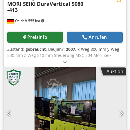
MORI SEIKI
DuraVertical 5080
-413
Oelde
555 km
Preisinfo
Anrufen
Zustand:
gebraucht
, Baujahr:
2007
, x-Weg 800 mm y-Weg
530 mm z-Weg 510 mm Steuerung MSC 504 Mori Seiki
Drehzahl max. 10.000 min/-1 Antriebsleistung -
Hauptspindel 15 / 11 kW Werkzeugaufnahme SK 40
Auktion
Spindellagerdurchmesser 70 mm Abstand Spindel / Tisch
150 - 660 mm Crodpfx Agjx R Emqofjf Tischaufspannfläche
1.100 x 600 mm max. Tischbelastung 800 kg T-Nuten 6x 18
mm Tischhöhe über Flur 900 mm Anzahl der
Werkzeugplätze 30 pos. Werkzeugaufnahme SK 40 max.
Werkzeugdurchmesser 80 mm max. Werkzeugdurch. bei
freier Nachbarbox. 125 mm max. Werkzeuglänge 300 mm
max. Werkzeuggewicht 8,0 kg Wechselzeit Werkzeug -
Werkzeug 1,3 sec Wechselzeit Span - Span 4,1 - max. 9,2
sec Eilgang ( X / Y / Z ) 36 / 36 / 20 m/min