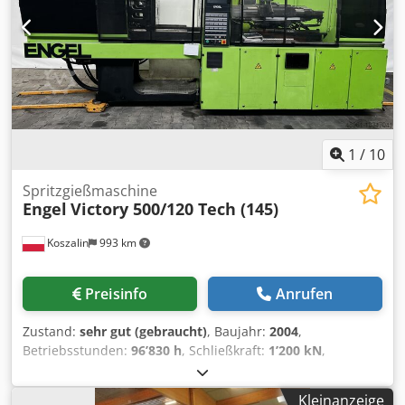
Angeboten bzw. Auftragsbestätigungen ausgewiesen.
1
/
10
Spritzgießmaschine
Engel
Victory 500/120 Tech (145)
Koszalin
993 km
Preisinfo
Anrufen
Zustand:
sehr gut (gebraucht)
, Baujahr:
2004
,
Betriebsstunden:
96’830 h
, Schließkraft:
1’200 kN
,
Schneckendurchmesser:
40 mm
, Einspritzdruck:
1’300 bar
,
Spritzgewicht:
231 g
, Engel Victory 500/120 Tech (145) ohne
Kleinanzeige