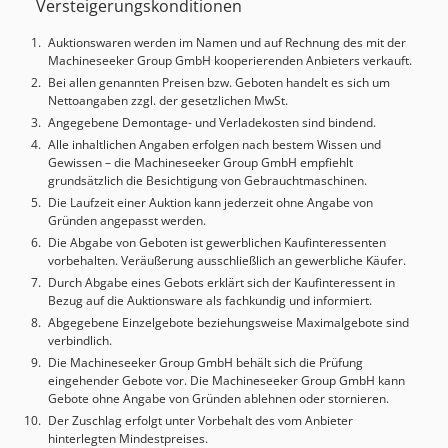
Versteigerungskonditionen
Schließkraft: 110 t MASCHINEN-DETAILS Plattengröße: 730
mm x 600 mm AUSSTATTUNG Vergrößerte Aufspannplatte
Auktionswaren werden im Namen und auf Rechnung des mit der
Hinweis: Beim Kauf mehrerer Artikel vom selben Standort
Machineseeker Group GmbH kooperierenden Anbieters verkauft.
(siehe unten für Angebote) werden Ihnen die jeweils
Bei allen genannten Preisen bzw. Geboten handelt es sich um
günstigeren Kosten für Demontage und Verladung
Nettoangaben zzgl. der gesetzlichen MwSt.
erlassen.
Angegebene Demontage- und Verladekosten sind bindend.
Alle inhaltlichen Angaben erfolgen nach bestem Wissen und
Gewissen – die Machineseeker Group GmbH empfiehlt
grundsätzlich die Besichtigung von Gebrauchtmaschinen.
Die Laufzeit einer Auktion kann jederzeit ohne Angabe von
Gründen angepasst werden.
Die Abgabe von Geboten ist gewerblichen Kaufinteressenten
vorbehalten. Veräußerung ausschließlich an gewerbliche Käufer.
Durch Abgabe eines Gebots erklärt sich der Kaufinteressent in
Bezug auf die Auktionsware als fachkundig und informiert.
Abgegebene Einzelgebote beziehungsweise Maximalgebote sind
verbindlich.
Die Machineseeker Group GmbH behält sich die Prüfung
eingehender Gebote vor. Die Machineseeker Group GmbH kann
Gebote ohne Angabe von Gründen ablehnen oder stornieren.
Der Zuschlag erfolgt unter Vorbehalt des vom Anbieter
hinterlegten Mindestpreises.