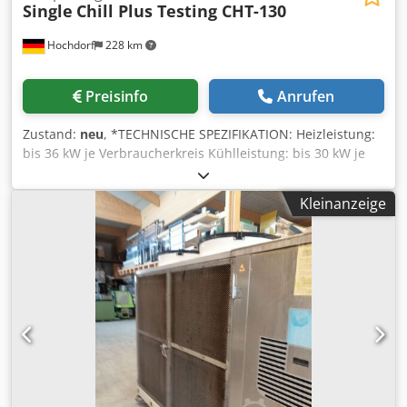
Single
Chill Plus Testing CHT-130
Hochdorf
228 km
Preisinfo
Anrufen
Zustand:
neu
, *TECHNISCHE SPEZIFIKATION: Heizleistung:
bis 36 kW je Verbraucherkreis Kühlleistung: bis 30 kW je
Verbraucherkreis bei -30°C Verbraucherkreise: 1 oder 2 im
Standard Temperaturbereich: - 45°C bis +130°C Medium:
Kleinanzeige
Wasser- / Glykol Gemisch Abmessung LxBxH (ohne
Anschlüsse) : 1-Kreis: 1950 x 1280 x 1725 mm 2-Kreis: 2150
x 1640 x 1725 mm Gewicht: 1-Kreis: ca. 1300kg 2-Kreis: ca.
1500kg *HIGHLIGHTS AUSSTATTUNG: -Regelungen:
Temperaturregelung (Standard) -Regelung erfolgt über SPS
mit Touchscreen -Analoge und digitale Schnittstellen -
Internes 2-Kreis-Pumpen-System (INFO: Stellt auch bei
kleinen Durchflüssen die Leistungswerte sicher) -
Heizungssteuerung über Solid-State-Relais (SSR) -
Durchflussmessung im internen Kreislauf zur
Strömungsüberwachung (INFO: Bei falscher Wasser/ Glykol