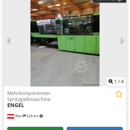
Trichter Allgemeine Information Artikelnummer: 145
Verfügbarkeit: Auf Lager Baujahr: 2004 Marke: Engel
Technische Daten Spritzgewicht: 231 g Schliesskraft: 1,200
kN Schneckendurchmesser: 40 mm Spritzdruck: 1300(2020)
bar Holmabstand: Holmlose Aufspannplattengrosse: 740 x
680 mm Steuerung: CC200 Sprache: Deutsche Leistung: 41
kW Betriebsstunden: 96830 h Codpfx Agjvt Sbbofsrf
Gewicht: 7400 kg Abmessung: 5 x 1,7 m Trichter: Nein
Kernzug: Ja Euromap: Ja
1
/
4
Mehrkomponenten-
Spritzgießmaschine
ENGEL
Wien
628 km