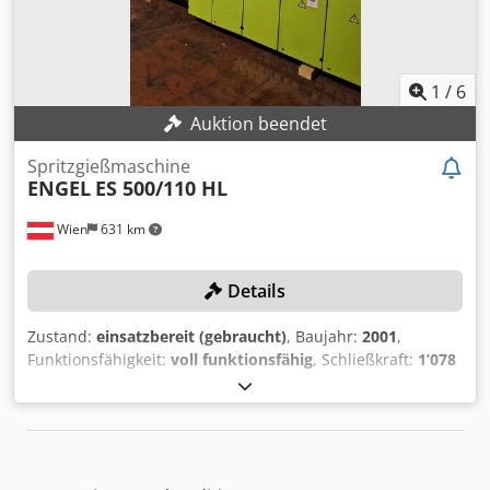
Vorschubgeschwindigkeit max. 6.000 mm/min
Tippvorschubgeschwindigkeit 1 - 5.000 mm/min
Gesamtleistungsbedarf 27 kVA Maschinengewicht ca. 6,1 t
Raumbedarf ca. 3,5 x 3,0 x 2,8 m CNC -
1
/
6
Bearbeitungszentrum Vertikal MORI SEIKI - DuraVertical
Auktion beendet
5080 -413
Spritzgießmaschine
ENGEL
ES 500/110 HL
Wien
631 km
Details
Zustand:
einsatzbereit (gebraucht)
, Baujahr:
2001
,
Funktionsfähigkeit:
voll funktionsfähig
, Schließkraft:
1’078
kN
, Schneckendurchmesser:
45 mm
, Spritzgewicht:
318 g
,
Plattenlänge:
730 mm
, Plattenbreite:
600 mm
, Kein
Mindestpreis - garantierter Verkauf zum höchsten Gebot!
Cedpfx Agey Ev Unjferf TECHNISCHE DETAILS
Spritzgewicht: 318 g Schnecken-Durchmesser: 45 mm