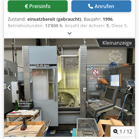
integriert. • einfache Kühlmittelanlage, angebauter
Preisinfo
Anrufen
Schaltschrank (SIEMENS Ausrüstung). • pneumatische
Werkzeugspannung, diverse Werkzeugaufnahmen,
Zustand:
einsatzbereit (gebraucht)
, Baujahr:
1996
,
Bedienungsanleitungen, CE-Zertifikat, etc. Zustand : Gut
Betriebsstunden:
12’800 h
, Anzahl der Achsen:
5
, Diese 5-
bis sehr guter Zustand ! Ideal für Ausbildung oder
Achsen-Maschine vom Typ DECKEL MAHO DMU 50V wurde
Einzelteilfertigung ! Bitte klicken Sie hier für ein Video der
1996 hergestellt. Sie verfügt über eine Millplus-Steuerung
Maschine : Lieferung : ab Lager, sofort möglich, FCA
Kleinanzeige
mit der Softwareversion DV400, eine externe
Metzingen Zahlung : rein netto - nach Rechnungserhalt
Hydraulikeinheit für Spannvorrichtungen sowie einen
Dkjdpfx Asv Td Elslajr Immer eine große Auswahl an
Hainbuch-Hydraulikspanner für BZI32-Spannzangen.
Fräsmaschinen am Lager – bitte fragen Sie Ihren Bedarf an
Wenn Sie auf der Suche nach hochwertigen Fräsleistungen
!
sind, sollten Sie die von uns zum Verkauf angebotene
DECKEL MAHO DMU 50V in Betracht ziehen. Kontaktieren
Sie uns für weitere Informationen zu dieser Maschine.
Zusatzausstattung • Hainbuch-Hydraulikspannfutter für
BZI32-Spannzange Vorteile der Maschine Technische
Vorteile der Maschine • Die Maschine wird mit einem
Motor-Encoder betrieben, da der Encoder der C-Achse
derzeit defekt ist. • Innenkühlung: 40 bar • Externe
Hydraulikeinheit für Spannvorrichtungen • Gegenhalter
auf dem Drehtisch • Drehdurchführung am Tisch •
1
/
12
Werkzeugpositionen: 24 Werkzeugpositionen – 2 teilweise