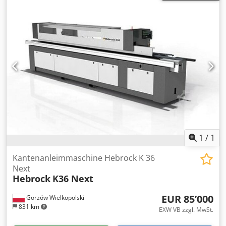
Heidenhain Drehzahlbereich - Hauptspindel 20 - 10.000
min/-1 Werkzeugaufnahme SK 40 DIN 69871
Tischaufspannfläche 700 x 500 mm max. Tischbelastung
500 kg T-Nuten 7x 14 x 63 mm Anzahl der Werkzeugplätze
30 pos. max. Werkzeuggewicht 6 kg Eilgang 24 m/min
Vorschubkraft 4,5 kN Vorschubgeschwindigkeit 1 - 24.000
mm/min Gesamtleistungsbedarf 26 kVA Maschinengewicht
ca. 4,5 t Raumbedarf ca. 4,5 x 3,5 x 2,3 m Späneförderer
Handrad Messtaster Dkodpfx Aleza T A Doaer
Kühlmittelpistole sofort verfügbar
1
/
1
Kantenanleimmaschine Hebrock K 36
Next
Hebrock
K36 Next
EUR 85’000
Gorzów Wielkopolski
831 km
EXW VB zzgl. MwSt.