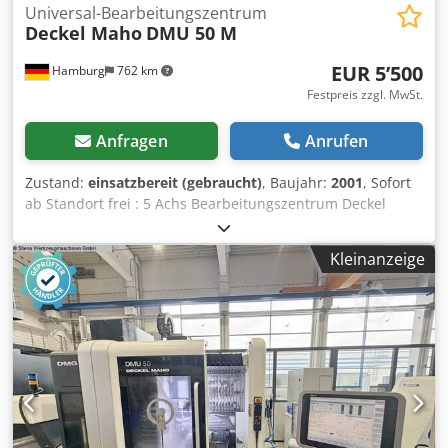
Universal-Bearbeitungszentrum
Deckel Maho
DMU 50 M
EUR 5’500
Hamburg
762 km
Festpreis zzgl. MwSt.
Anfragen
Anrufen
Zustand:
einsatzbereit (gebraucht)
, Baujahr:
2001
, Sofort
ab Standort frei : 5 Achs Bearbeitungszentrum Deckel
Maho Type DMU 50 M Baujahr 2001 Steuerung Heidenhain
TNC 124 5 Achsen ( 3 plus 2 ) Manuelle Rundachsen mit B
Kleinanzeige
und C Schwenkrundtisch Achsen B und C werden in der
Steuerung angezeigt Tisch 700 x 500 mm Dksdpfx Aszrb
Abslaer Verfahrwege X/Y/Z 500 /400/400 mm Tishbelastung
200 kg Spindel SK 40 Spindeldrehzahlen 20 – 4500 U / min
Antriebsleistung 9 / 13 kw Drehbereich C 360 Grad
Schwenkbereich plus 95 / minus 10 Grad
Vorschubgeschwindigkeit bis 5000 mm/ min
Spindeldrehzahlen 20 – 4500 U / min Gewicht 3 to
Kühlmitteleinrichtung Zum Preis von Euro 5.500.—zzgl.