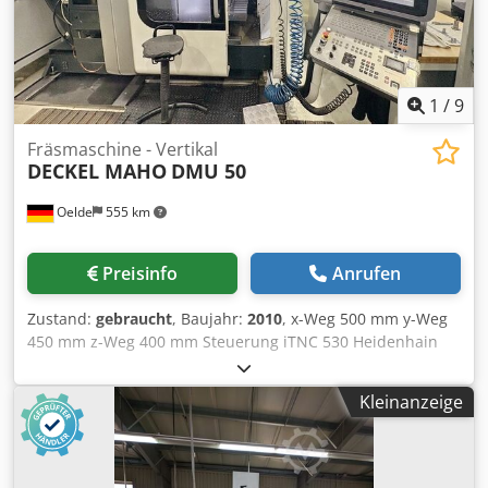
Mwst ab Standort
1
/
9
Fräsmaschine - Vertikal
DECKEL MAHO
DMU 50
Oelde
555 km
Preisinfo
Anrufen
Zustand:
gebraucht
, Baujahr:
2010
, x-Weg 500 mm y-Weg
450 mm z-Weg 400 mm Steuerung iTNC 530 Heidenhain
Drehzahlbereich - Hauptspindel 20 - 10.000 min/-1
Antriebsleistung - Hauptspindel 13 / 9 kW Dkjdpey E Tv Ajfx
Kleinanzeige
Alaor Max. Drehmoment 83 / 57 Nm Werkzeugaufnahme
SK 40 DIN 69871 Tischaufspannfläche 700 x 500 mm max.
Tischbelastung 500 kg T-Nuten 7x 14 x 63 mm Anzahl der
Werkzeugplätze 60 pos. max. Werkzeuggewicht 6 kg max.