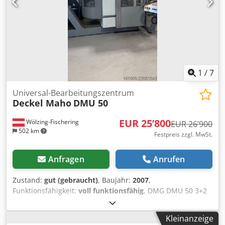
1
/
7
Universal-Bearbeitungszentrum
Deckel Maho
DMU 50
EUR 25’800
Wölzing-Fischering
EUR 26’900
502 km
Festpreis zzgl. MwSt.
Anfragen
Anrufen
Zustand:
gut (gebraucht)
, Baujahr:
2007
,
Funktionsfähigkeit:
voll funktionsfähig
, DMG DMU 50 3+2
Achsen SPINDEL überholt 01/2026 Steuerung Heidenhain
iTNC 530 Stunden : 11275h Programm x-Weg 500 mm y-
Kleinanzeige
Weg 450 mm z-Weg 400 mm Steuerung iTNC 530