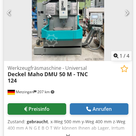
1
/
4
Werkzeugfräsmaschine - Universal
Deckel Maho
DMU 50 M - TNC
124
Metzingen
207 km
Preisinfo
Anrufen
Zustand:
gebraucht
, x-Weg 500 mm y-Weg 400 mm z-Weg
400 mm A N G E B O T Wir können Ihnen ab Lager, Irrtum
und Zwischenverkauf vorbehalten, unverbindlich anbieten