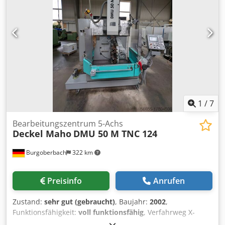
Werkzeugdurchmesser 80 mm max. Werkzeugdurch. bei
freier Nachbarbox. 130 mm max. Werkzeuglänge 300 mm
Wechselzeit Werkzeug - Werkzeug 1,6 sec Wechselzeit
Span - Span 8,0 sec Eilgang 24 m/min Vorschubkraft 4,5 kN
Vorschubgeschwindigkeit 1 - 24.000 mm/min
Gesamtleistungsbedarf 26 kVA Maschinengewicht ca. 4,5 t
Raumbedarf ca. 4,5 x 3,5 x 2,3 m CNC - Fräsmaschine
Vertikal DECKEL MAHO - DMU 50 - 3 Achsen - nur ca.
8.097h Spindelstd. - Sicherheitspaket für Netzausfall - DXF
Import
1
/
7
Bearbeitungszentrum 5-Achs
Deckel Maho
DMU 50 M TNC 124
Burgoberbach
322 km
Preisinfo
Anrufen
Zustand:
sehr gut (gebraucht)
, Baujahr:
2002
,
Funktionsfähigkeit:
voll funktionsfähig
, Verfahrweg X-
Achse:
500 mm
, Verfahrweg Y-Achse:
400 mm
, Verfahrweg