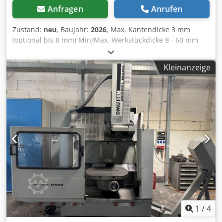
Anfragen
Anrufen
Zustand:
neu
, Baujahr:
2026
, Max. Kantendicke 3 mm
(optional bis 8 mm) Min/Max. Werkstückdicke 8 - 60 mm
Min. Werkstücklänge ca. 200 mm Min. Werkstückbreite ca.
80 mm Vorschubgeschwindigkeit ca. 10 m/min.
Kleinanzeige
Betriebsbereit ca. 6 min. Leistungsaufnahme max ca. 14
kW Elektrischer Anschluss 400 V – 3 Ph – 50 Hz
Maschinenabmessungen 5250 x 1230 x 1430 mm (LxBxH)
Gewicht ca. 1700 kg Fügekopf Whispercut Radius
Eckenfräse R = 2mm Schnellwechselvorrichtung f.
Eckenfräse Radius Wechselmotor EF R = 1mm Dkodog Tu
Rkspfx Alaer Multi-Radiusziehklinge (R1/R2) Fahrwerk
Trennmittelsprüheinrichtung
Reinigungsmittelsprüheinrichtung Schutzsprühen Kante
Nesting pneumatische 3-Punkt-Verstellung
Multifunktionsfräser (R2/R1/Fase) Ausstattung kurze
Werkstücke
1
/
4