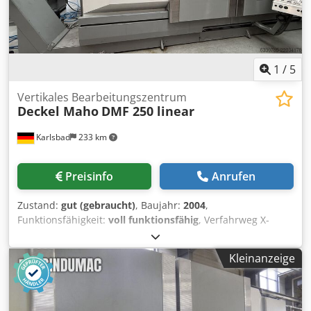
Positionen Mit geliefert: 3x Schraubstocke 36
Werkzeugbehaltern Ölfilter Filtermist S800 Maschine
Betriebsanleitungen Ursprungsland: Japan Motorleistung:
3,7 kW Maschine (L×B×H): 160 × 190 × 220 cm Dsdpfxjyw
Inqe Ag Ueck Maschinengewicht: 1900 kg
1
/
5
Vertikales Bearbeitungszentrum
Deckel Maho
DMF 250 linear
Karlsbad
233 km
Preisinfo
Anrufen
Zustand:
gut (gebraucht)
, Baujahr:
2004
,
Funktionsfähigkeit:
voll funktionsfähig
, Verfahrweg X-
Achse:
2’500 mm
, Verfahrweg Y-Achse:
900 mm
,
Verfahrweg Z-Achse:
900 mm
, Betriebsstunden der
Kleinanzeige
Spindel:
44’377 h
, Kühlmittelzufuhr:
40 bar
, Spindelnase:
HSK 63
, Anzahl der Steckplätze im Werkzeugmagazin:
30
,
Ausstattung:
Dokumentation/Handbuch, Drehzahl
stufenlos einstellbar, Späneförderer
, Maschine ist voll