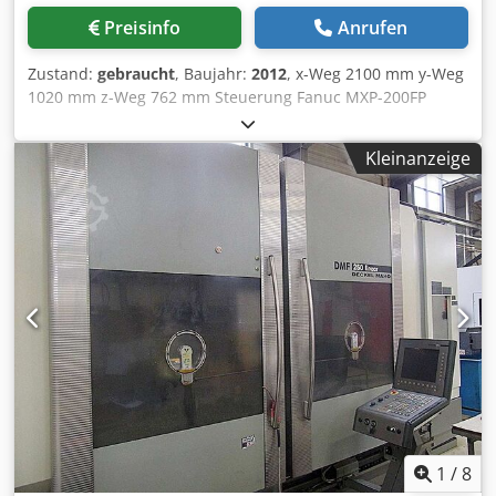
mm Abstand • Kapazität des Werkzeugmagazins: 30 Plätze
Preisinfo
Anrufen
• Auflösung des Messsystems: 0. 001 mm • Elektrische
Anschlüsse: Netzanschluss 3n/pe~400/230 v, 50/60 hz;
Zustand:
gebraucht
, Baujahr:
2012
, x-Weg 2100 mm y-Weg
Leistungsaufnahme 82 kva • Pneumatik: Druckluft 5. 5-8
1020 mm z-Weg 762 mm Steuerung Fanuc MXP-200FP
bar; Luftmenge 25 m³/h (ohne Kühlung), +20 m³/h mit
Spindeldrehzahl 6000 U/min Spindelleistung ca. 22 kW
Kühlung • Gewicht (kg): mit Zubehör: bis zu 29280 kg
Drehmoment an der Spindel ca. 550 Nm
Zusätzliche Informationen Raumtemperatur: +15°C bis
Kleinanzeige
Werkzeugaufnahme SK 50 Tisch-Aufspannfläche 2300 x
+35°C Luftfeuchtigkeit: 20-75% Werkzeugmagazingröße
1020 mm Tischbelastung max. 3000 kg T-Nuten 6 x 22 mm
120 -Magazinschrank -Werkzeugwechsel erfolgt über einen
T-Nuten - Abstand 150 mm 3-Achs-CNC-
Shuttle -Werkzeughalter nur auf Anfrage und nach
Bearbeitungszentrum Ausstattung/Zubehör: -
Verfügbarkeit (extra) -Maschine ist eine 3-Achsen-
Werkzeugwechsler mit Kettenmagazin, 40 Stationen - max.
Maschine (Rundtisch nicht verfügbar) Eine weitere
Werkzeug-Ø: 120/240 mm - max. Werkzeuglänge: 350 mm -
Konfiguration oder die AB ist nicht mehr verfügbar.
Kühlmittel-Anlage mit IKZ-Pumpe und Filter -
Bremse der Z-Achse defekt, Rolltor im Maschinenraum
Emulsionsnebelabsaugung - elektronisches Handrad - 2
defekt, Bildschirmkabel defekt, Display defekt
Stk. Magnetspannplatten 800 x 400 mm Dcsdpfx Ajx Sr A
(Wackelkontakt) Dcsdox Nr Tuspfx Ag Usk
Ueg Ujk - diverse SK50-Aufnahmen - Späneförderer
1
/
8