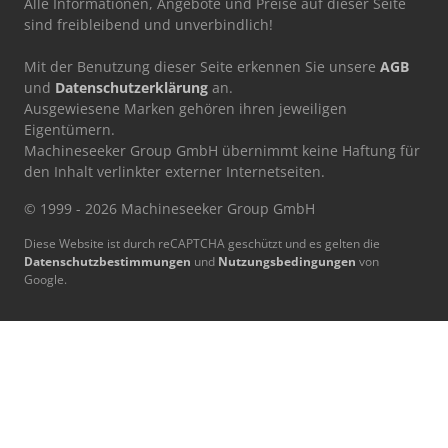
Alle Informationen, Angebote und Preise auf dieser Seite
sind freibleibend und unverbindlich!
Mit der Benutzung dieser Seite erkennen Sie unsere
AGB
und
Datenschutzerklärung
an.
Ausgewiesene Marken gehören ihren jeweiligen
Eigentümern.
Machineseeker Group GmbH übernimmt keine Haftung für
den Inhalt verlinkter externer Internetseiten.
© 1999 - 2026 Machineseeker Group GmbH
Diese Website ist durch reCAPTCHA geschützt und es gelten die
Datenschutzbestimmungen
und
Nutzungsbedingungen
von
Google.