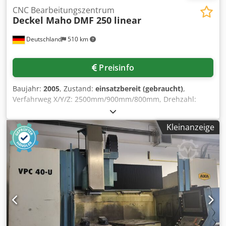
CNC Bearbeitungszentrum
Deckel Maho
DMF 250 linear
Deutschland
510 km
Preisinfo
Baujahr:
2005
, Zustand:
einsatzbereit (gebraucht)
,
Verfahrweg X/Y/Z: 2500mm/900mm/800mm, Drehzahl:
18000U/min, Spindelleistung: 35kW, max. Tischlast:
3000kg, Werkzeugplätze: 30. Maschinendimensionen X/Y/Z:
Kleinanzeige
ca. 6500mm/3000mm/3000mm, Gewicht: ca. 20000kg,
Steuerung: Siemens Sinumerik 840D, Betriebsstunden:
55730h, Spindelstunden: 18696h. Die Bremse der Z-Achse
defekt, Rolladen im Maschinenraum defekt,
Bildschirmkabel defekt. Inklusive KSS-Anlage Knoll VRF
250/1250. Dokumentation vorhanden. Eine Besichtigung
vor Ort ist möglich. Dedpfevamqdsx Ag Ueck