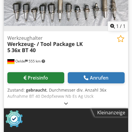
Elektronisches Handrad * Schaltschrank mit Klimagerät
Maschine wird ohne Spannmittel, Schraubstock und
Werkzeuge verkauft.
1
/
1
Werkzeughalter
Werkzeug- / Tool Package LK
5
36x BT 40
Oelde
555 km
Preisinfo
Anrufen
Zustand:
gebraucht
, Durchmesser div. Anzahl 36x
Aufnahme BT 40 Dedpfxeww Nb Es Ag Usck
Kleinanzeige