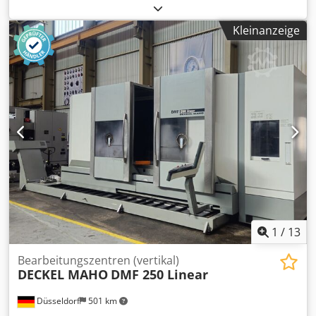
Schwenkkopf • Verfahrwege (X/Y/Z): 2.500 / 920 / 820 mm •
Tisch: 3.100 × 900 mm · max. Belastung 3.000 kg • Spindel:
Kleinanzeige
20–18.000 min⁻¹ · HSK-A63 · 35/25 kW Djdpfx Aey Skmrjg
Ujck • Eilgang: X 100 m/min · Y/Z 60 m/min •
Werkzeugwechsler: 120 Werkzeuge • Steuerung:
HEIDENHAIN iTNC 530
1
/
13
Bearbeitungszentren (vertikal)
DECKEL MAHO
DMF 250 Linear
Düsseldorf
501 km