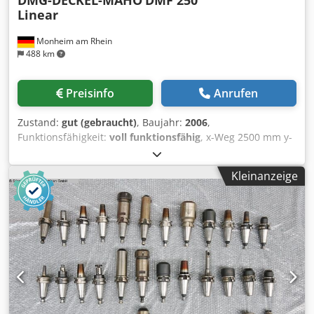
DMG-DECKEL-MAHO
DMF 250
Linear
Monheim am Rhein
488 km
Preisinfo
Anrufen
Zustand:
gut (gebraucht)
, Baujahr:
2006
,
Funktionsfähigkeit:
voll funktionsfähig
, x-Weg 2500 mm y-
Weg 920 mm z-Weg 820 mm Steuerung Heidenhain iTNC
530 Tischfläche 3100 x 900 mm Tischbelastung 3,0 t
Kleinanzeige
Werkzeugaufnahme HSK-A63 Spindeldrehzahlen 20 -
18000 U/min Eilgang (X,Y,Z) 100 / 60 / 60 m/min
Hauptmotor (S1/S6) 35 / 25 kW Dcedpfxjzclwls Ag Ujk
Gesamtleistungsbedarf 92 kVA Maschinengewicht ca.25,6 t
Raumbedarf ca. 10,3 x 6,2 x 3,3 m Betriebsstunden: 113475
Spindelstunden: 58183 (Stand Juni 2026) * 4-Achsen
gesteuert * CNC Steuerung HEIDENHAIN iTNC 530 *
Autom. Fräskopfschwenkung (B-Achse) +/- 105 Grad * 120-
fach Werkzeugwechsler * Späneförderer * Laser
Werkzeugvermessung * Messtaster (Werkstück) *