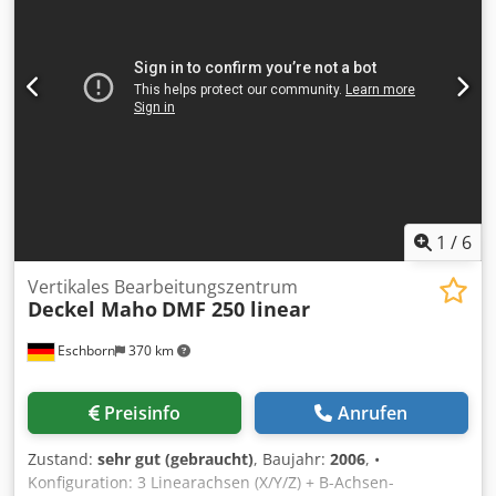
1
/
6
Vertikales Bearbeitungszentrum
Deckel Maho
DMF 250 linear
Eschborn
370 km
Preisinfo
Anrufen
Zustand:
sehr gut (gebraucht)
, Baujahr:
2006
, •
Konfiguration: 3 Linearachsen (X/Y/Z) + B-Achsen-