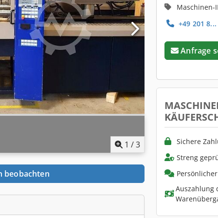
Maschinen-I
+49 201 8...
Anfrage 
MASCHINE
KÄUFERSC
Sichere Zah
1
/
3
Streng geprü
n beobachten
Persönliche
Auszahlung d
Warenüberg