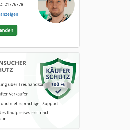
D: 21776778
 anzeigen
senden
NSUCHER
HUTZ
lung über Treuhandkonto
fter Verkäufer
r und mehrsprachiger Support
es Kaufpreises erst nach
abe