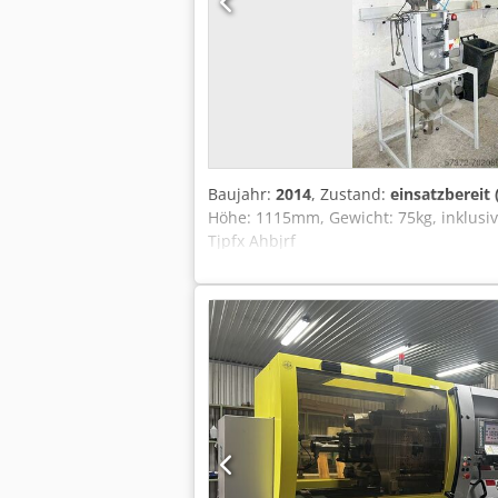
Baujahr:
2014
, Zustand:
einsatzbereit
Höhe: 1115mm, Gewicht: 75kg, inklusi
Tjpfx Ahbjrf