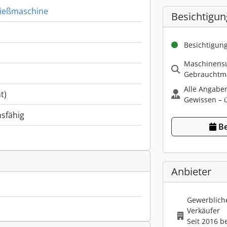
gießmaschine
Besichtigun
Besichtigun
Maschinensu
Gebrauchtma
Alle Angabe
t)
Gewissen – ü
nsfähig
Be
Anbieter
Gewerbliche
Verkäufer
Seit 2016 b