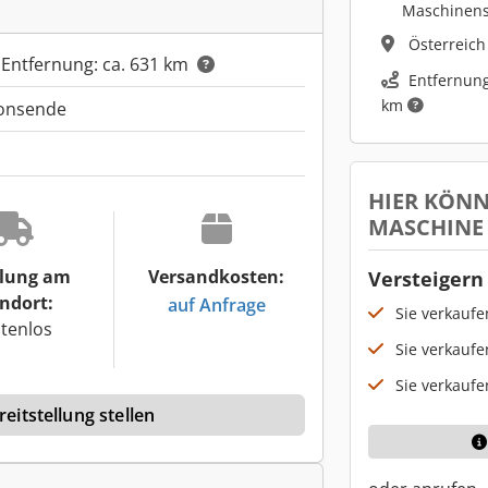
Maschinen
Österreic
 Entfernung: ca. 631 km
Entfernung
km
ionsende
HIER KÖNN
MASCHINE
lung am
Versandkosten:
Versteigern 
ndort:
auf Anfrage
Sie verkauf
tenlos
Sie verkaufe
Sie verkaufe
eitstellung stellen