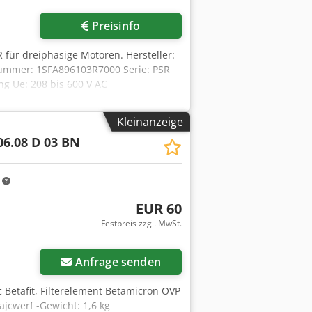
Preisinfo
 für dreiphasige Motoren. Hersteller:
elnummer: 1SFA896103R7000 Serie: PSR
ng Ue: 208 bis 600 V AC
ung bei 230 V: 0,75 kW Motorleistung
n-Line Connection Phasensteuerung: 2-
Kleinanzeige
op-Rampenzeit: 1 bis 20 s
06.08 D 03 BN
ass: integriert Anschlüsse
, A1, Run, A2 Abmessungen: 45 x 140 x
m
EUR 60
Festpreis zzgl. MwSt.
Anfrage senden
ac Betafit, Filterelement Betamicron OVP
jcwerf -Gewicht: 1,6 kg