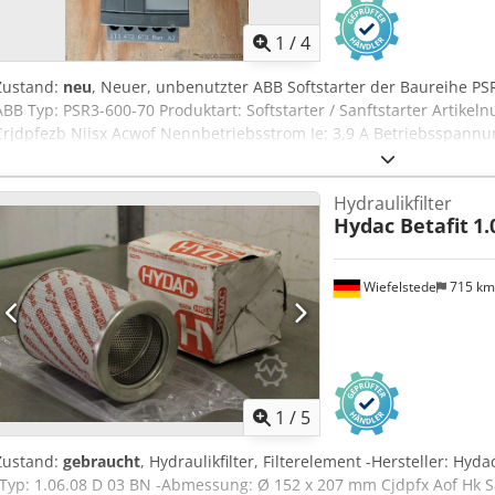
1
/
4
Zustand:
neu
, Neuer, unbenutzter ABB Softstarter der Baureihe PSR
ABB Typ: PSR3-600-70 Produktart: Softstarter / Sanftstarter Artik
Crjdpfezb Niisx Acwof Nennbetriebsstrom Ie: 3,9 A Betriebsspannu
Steuerspannung Us: 100 bis 240 V AC Frequenz: 50/60 Hz Motorleist
bei 400 V: 1,5 kW Motorleistung bei 500 V: 2,2 kW Schaltungsart: I
Hydraulikfilter
phasig Start-/Stop-Rampe: einstellbar über Potentiometer Start-/St
Hydac Betafit
1.
Startspannung: 40 bis 70 % Ausgangssignal: RUN-Relaisausgang Byp
Hauptstromkreis: L1, L2, L3 / T1, T2, T3 Anschlüsse Steuerkreis: ST
114 mm Nettogewicht: 0,4 kg Anleitung: vorhanden Zustand: NOS
Wiefelstede
715 k
1
/
5
Zustand:
gebraucht
, Hydraulikfilter, Filterelement -Hersteller: Hyd
-Typ: 1.06.08 D 03 BN -Abmessung: Ø 152 x 207 mm Cjdpfx Aof Hk Sa