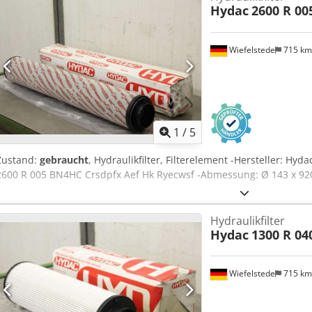
Hydac
2600 R 0
Wiefelstede
715 k
1
/
5
Zustand:
gebraucht
, Hydraulikfilter, Filterelement -Hersteller: Hy
2600 R 005 BN4HC Crsdpfx Aef Hk Ryecwsf -Abmessung: Ø 143 x 92
Hydraulikfilter
Hydac
1300 R 04
Wiefelstede
715 k