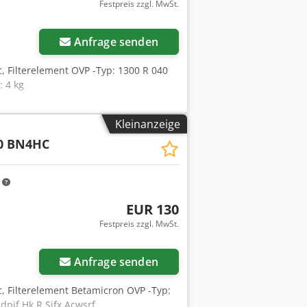
Festpreis zzgl. MwSt.
Anfrage senden
ac, Filterelement OVP -Typ: 1300 R 040
 4 kg
Kleinanzeige
10 BN4HC
m
EUR 130
Festpreis zzgl. MwSt.
Anfrage senden
dac, Filterelement Betamicron OVP -Typ:
pjf Hk R Sjfx Acwsrf