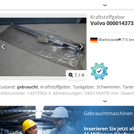
Kraftstoffgeber
Volvo
000014373
Wiefelstede
715 k
1
/
4
Zustand:
gebraucht
, Kraftstoffgeber, Tankgeber, Schwimmer, Tan
Teilenummer: 14373363-3 -Abmessungen: 740/110/H70 mm -Gewich
Gebrauchtmaschinen s
Inserieren Sie jetzt 