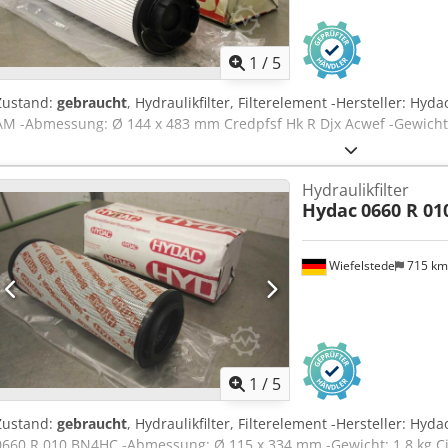
1
/
5
Zustand:
gebraucht
, Hydraulikfilter, Filterelement -Hersteller: Hyd
AM -Abmessung: Ø 144 x 483 mm Credpfsf Hk R Djx Acwef -Gewicht:
Hydraulikfilter
Hydac
0660 R 0
Wiefelstede
715 k
1
/
5
Zustand:
gebraucht
, Hydraulikfilter, Filterelement -Hersteller: Hy
0660 R 010 BN4HC -Abmessung: Ø 115 x 334 mm -Gewicht: 1,8 kg Cjd