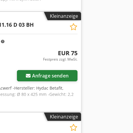
Kleinanzeige
11.16 D 03 BH
m
EUR 75
Festpreis zzgl. MwSt.
Anfrage senden
Acwerf -Hersteller: Hydac Betafit,
messung: Ø 80 x 425 mm -Gewicht: 2,2
Kleinanzeige