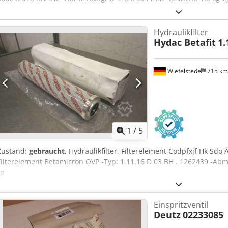
Hydraulikfilter
Hydac Betafit
1.
Wiefelstede
715 k
1
/
5
Zustand:
gebraucht
, Hydraulikfilter, Filterelement Codpfxjf Hk Sdo 
Filterelement Betamicron OVP -Typ: 1.11.16 D 03 BH . 1262439 -Ab
kg
Einspritzventil
Deutz
02233085