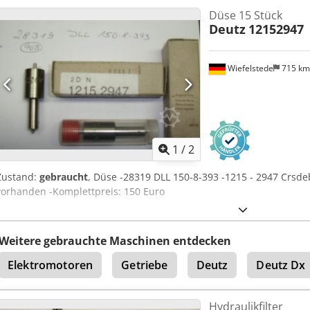
Düse 15 Stück
Deutz
12152947
Wiefelstede
715 k
1
/
2
Zustand:
gebraucht
, Düse -28319 DLL 150-8-393 -1215 - 2947 Crsde
vorhanden -Komplettpreis: 150 Euro
Weitere gebrauchte Maschinen entdecken
Elektromotoren
Getriebe
Deutz
Deutz Dx
Hydraulikfilter