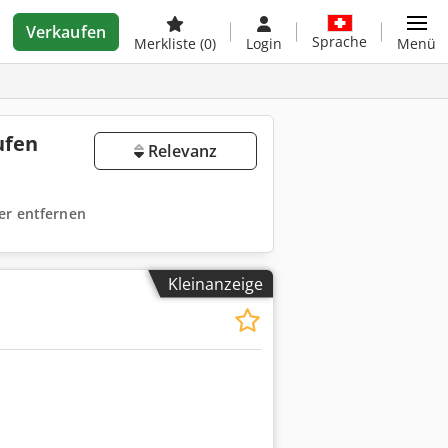
Verkaufen
Sprache
Merkliste
(0)
Login
Menü
ufen
Relevanz
ter entfernen
Kleinanzeige