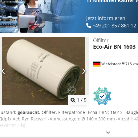
11 Millionen
Käufer w
Jetzt informieren
+49 201 857 861 12
Ölfilter
Eco-Air
BN 1603
Wiefelstede
715 k
1
/
5
Zustand:
gebraucht
, Ölfilter, Filterpatrone -Ecoair BN: 16013 -Bau
Cjdpfx Aeb Ryn Rscwsrf -Abmessungen: Ø 140 x 300 mm -Anzahl: 42 
Gewicht: 2 kg