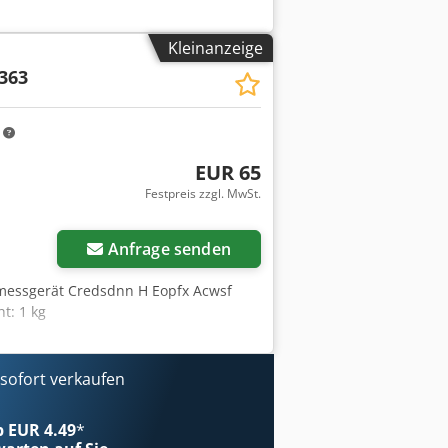
Kleinanzeige
363
m
EUR 65
Festpreis zzgl. MwSt.
Anfrage senden
kmessgerät Credsdnn H Eopfx Acwsf
t: 1 kg
ofort verkaufen
ab EUR 4.49
*