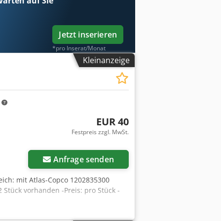
arten auf Sie
Jetzt inserieren
*pro Inserat/Monat
Kleinanzeige
m
EUR 40
Festpreis zzgl. MwSt.
Anfrage senden
gleich: mit Atlas-Copco 1202835300
Stück vorhanden -Preis: pro Stück -