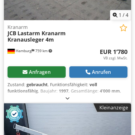
für Gabelstapler ab 8 to. spezialisiert. Gerne stellen wir
auch Ihr Fahrzeug bei uns zum Kommissionsverkauf aus.
Dcjdpfxju Dzcme Alisk
1
/
4
Kranarm
JCB
Lastarm Kranarm
Kranausleger 4m
EUR 1’780
Hamburg
759 km
VB zzgl. MwSt.
Anfragen
Anrufen
Zustand:
gebraucht
, Funktionsfähigkeit:
voll
funktionsfähig
, Baujahr:
1997
, Gesamtlänge:
4’000 mm
,
Tragkraft:
400 kg
, Leergewicht:
95 kg
, Kranarm Zustand:
Einsatzbereit und voll funktionsfähig Dsdpjwika Tjfx Aliock
Kleinanzeige
Zustand Technisch: sehr gut Beschreibung: JCB 500 Series;
model: 545/4/600; Lange: 4000 mm