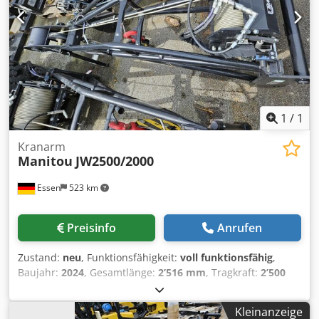
1
/
1
Kranarm
Manitou
JW2500/2000
Essen
523 km
Preisinfo
Anrufen
Zustand:
neu
, Funktionsfähigkeit:
voll funktionsfähig
,
Baujahr:
2024
, Gesamtlänge:
2’516 mm
, Tragkraft:
2’500
kg
, Leergewicht:
400 kg
, Baubreite:
815 mm
, Kranarm ISO
Klasse: ISO Klasse 2 = 1.000 - 2.500 kg Zustand: Neugerät
Kleinanzeige
Zustand Technisch: Neu Dcsdpfx Aewmtznoliek