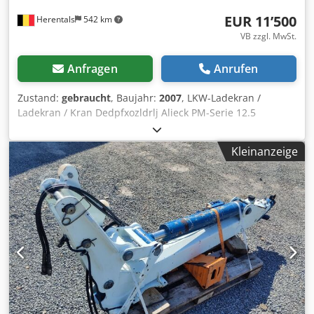
EUR 11’500
Herentals
542 km
VB zzgl. MwSt.
Anfragen
Anrufen
Zustand:
gebraucht
, Baujahr:
2007
, LKW-Ladekran /
Ladekran / Kran Dedpfxozldrlj Alieck PM-Serie 12.5
Baujahr: 2007 2x hydraulisch ausfahrbar Ausgestattet mit
Fernbedienung. Mit 5. Funktion und Rotator. Kapazitäten:
Kleinanzeige
2710 kg auf 4,2 Meter 1800 kg auf 6,1 Meter 1310 kg auf
8,1 Meter Cevoman bvba. Lenskendijk 5 2200 Herentals
Belgien