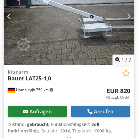
1
/
7
Kranarm
Bauer
LAT25-1,0
EUR 820
Hamburg
759 km
VB zzgl. MwSt.
Anfragen
Anrufen
Zustand:
gebraucht
, Funktionsfähigkeit:
voll
funktionsfähig
, Baujahr:
2014
, Tragkraft:
1’000 kg
,
Bauhöhe:
650 mm
, Leergewicht:
61 kg
, Gesamtlänge:
2’400