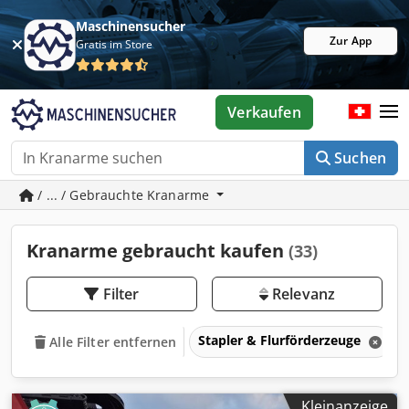
Maschinensucher
Zur App
Gratis im Store
Verkaufen
Suchen
/ ... / Gebrauchte Kranarme
Kranarme gebraucht kaufen
(33)
Filter
Relevanz
Stapler & Flurförderzeuge
Alle Filter entfernen
Kleinanzeige