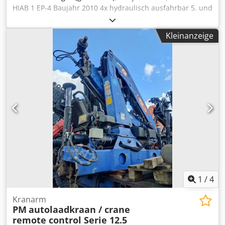
HIAB 1 EP-4 Baujahr 2010 4x hydraulisch ausfahrbar 5. und
6. Funktion Fernbedienung Cevoman bv. Lenskensdijk 5
2200 Herentals Belgien Dodpszldtisfx Aliock
Kleinanzeige
1
/
4
Kranarm
PM
autolaadkraan / crane
remote control Serie 12.5