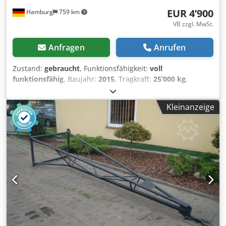
EUR 4’900
Hamburg
759 km
VB zzgl. MwSt.
Anfragen
Anrufen
Zustand:
gebraucht
, Funktionsfähigkeit:
voll
funktionsfähig
, Baujahr:
2015
, Tragkraft:
25’000 kg
,
Gesamtlänge:
860 mm
, Baubreite:
810 mm
, Kranarm
Zustand: Einsatzbereit und voll funktionsfähig Zustand
Kleinanzeige
Technisch: sehr gut Beschreibung: Wir haben neben
diesem Kalmar Modell noch ca. 200 Schwerlaststapler,
Kompaktstapler, Gabelstapler & Seitenstapler in unserem
Lager Hamburg und Danzig. Besuchen Sie unsere
Homepage - sago-online Mietkauf & Finanzierung zu
günstigen Konditionen sind für uns jederzeit machbar.
Gerne kaufen wir auch Ihren Gebrauchten frei an, auch
ohne dass Sie ein Fahrzeug bei uns erwerben. Unser
Inhaber Herr Peter Sawitzki berät Sie gerne ausführlich zu
diesem P.S.: Unsere Stapler-Meisterwerkstatt ist auf
Reparatur, Instandsetzung, Überholung und Sonderbau