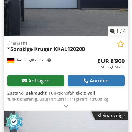
1
/
4
Kranarm
*Sonstige
Kruger KKAL120200
EUR 8’900
Hamburg
759 km
VB zzgl. MwSt.
Anfragen
Anrufen
Zustand:
gebraucht
, Funktionsfähigkeit:
voll
funktionsfähig
, Baujahr:
2011
, Tragkraft:
12’000 kg
,
Bauhöhe:
2’650 mm
, Leergewicht:
2’000 kg
, Gesamtlänge:
3’100 mm
, Baubreite:
1’750 mm
, Kranarm Dedju Dzv Tspfx
Kleinanzeige
Aliock ISO Klasse: Terminal West Zustand: Einsatzbereit
und voll funktionsfähig Zustand Technisch: sehr gut