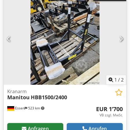
Beschreibung: 12 Monate Garantie
1
/
2
Kranarm
Manitou
HBB1500/2400
EUR 1’700
Essen
523 km
VB zzgl. MwSt.
Anfragen
Anrufen