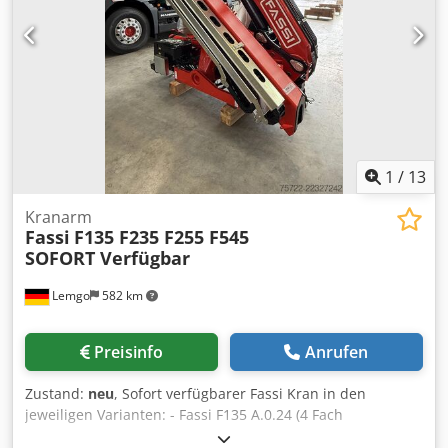
1
/
13
Kranarm
Fassi
F135 F235 F255 F545
SOFORT Verfügbar
Lemgo
582 km
Preisinfo
Anrufen
Zustand:
neu
, Sofort verfügbarer Fassi Kran in den
jeweiligen Varianten: - Fassi F135 A.0.24 (4 Fach
Hydraulischer Ausschub) - Fassi F235 A.2.24 (4 Fach