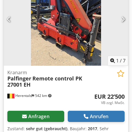
1
/
7
Kranarm
Palfinger
Remote control PK
27001 EH
EUR 22’500
Herentals
542 km
VB zzgl. MwSt.
Anfragen
Anrufen
Zustand:
sehr gut (gebraucht)
, Baujahr:
2017
, Sehr