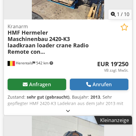
1
/
10
Kranarm
HMF Hermeler
Maschinenbau
2420-K3
laadkraan loader crane Radio
Remote con...
EUR 19’250
Herentals
542 km
VB zzgl. MwSt.
Anfragen
Anrufen
Zustand:
sehr gut (gebraucht)
, Baujahr:
2013
, Sehr
gepflegter HMF 2420-K3 Ladekran aus dem Jahr 2013 mit
Funkfernsteuerung und 6 Hydraulikfunktionen. Geeignet
für die Montage auf einem Lkw und ideal für Bau,
Kleinanzeige
Transport, Recycling und industrielle Anwendungen.
Dieser leistungsstarke HMF Ladekran bietet hervorragende
Hubleistungen und ist für den Einsatz mit Rotator und