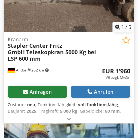
1
/
5
Kranarm
Stapler Center Fritz
GmbH
Teleskopkran 5000 Kg bei
LSP 600 mm
EUR 1’960
Alfdorf
252 km
VB zzgl. MwSt.
Anfragen
Anrufen
Zustand:
neu
, Funktionsfähigkeit:
voll funktionsfähig
,
Baujahr:
2025
, Tragkraft:
5’000 kg
, Gabeldicke:
80 mm
,
Gabelbreite:
180 mm
, Teleskopkran 5000 Kg bei
Lastschwerpunkt 600 mm Teleskoplänge am Haken 3600
mm mit 950 Kg Nutzlast Tragkraft der Lastschwerpunkte
siehe Last Diagram ein Wirbel Haken mit 5000 Kg Nutzlast