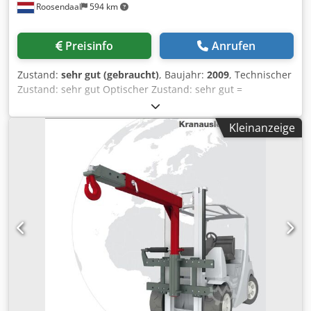
Roosendaal
594 km
Preisinfo
Anrufen
Zustand:
sehr gut (gebraucht)
, Baujahr:
2009
, Technischer
Zustand: sehr gut Optischer Zustand: sehr gut =
Firmeninformationen = If you have any questions or
suggestions, Don't hesitate to contact us. We guarantee an
Kleinanzeige
answer within 8 hours. Prices are without VAT. Djdpfx Alsy
N Tl Esieck No rights could be derived from given
information. Office Phone: MOB: Nederlands - English -
Deutsch - Francais - Español - Italiano)Available on What's
App and Viber. MOB: Nederlands) Available on What's App
and Viber. When you pay by bank transfer, the money
needs to be tranfered to our Bank Account underneath.
Always check the payment details that are stated on our
website. In case you have received other information
please contact us. In case you have doubts please call us
so we can verify the invoice and/or payment. Bank details:
Rabobank Laan van Limburg 2 4701BP Roosendaal IBAN:
NL 89 RABO EORI/BTW/TAX: NL857401B(01) BIC/SWIFT: