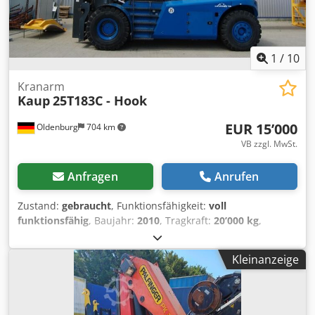
1
/
10
Kranarm
Kaup
25T183C - Hook
EUR 15’000
Oldenburg
704 km
VB zzgl. MwSt.
Anfragen
Anrufen
Zustand:
gebraucht
, Funktionsfähigkeit:
voll
funktionsfähig
, Baujahr:
2010
, Tragkraft:
20’000 kg
,
Leergewicht:
2’310 kg
, Kranarm Lastschwerpunkt: 2300
Zustand Technisch: sehr gut Dcsdpfxjzmzute Alijk
Kleinanzeige
Beschreibung: Pin Type Aufnahme Its only a hook, not the
machine