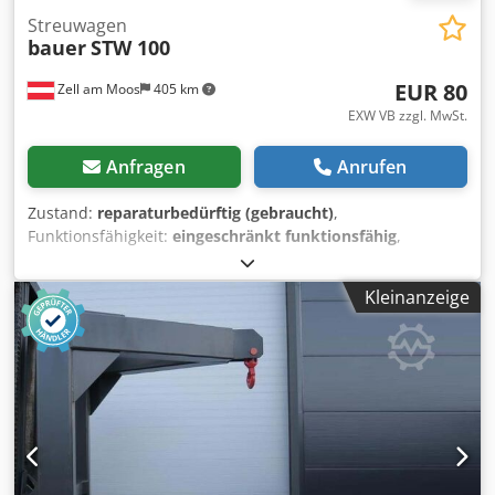
Streuwagen
bauer
STW 100
EUR 80
Zell am Moos
405 km
EXW VB zzgl. MwSt.
Anfragen
Anrufen
Zustand:
reparaturbedürftig (gebraucht)
,
Funktionsfähigkeit:
eingeschränkt funktionsfähig
,
Baujahr:
2016
, geeignet für z. B. Salz und Sand zum
Anhängen an Gabelstapler, kleine Schlepper etc. mit
Kleinanzeige
Vollgummibereifung Streuvorrichtung ist leider defekt
Streubreite: 1 bis 6 m Trichterinhalt: 105 Liter Gewicht: 28
kg Dodpfezdkamex Aliock Tragkraft: 135 kg