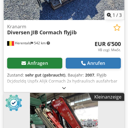
1
/
3
Kranarm
Diversen
JIB Cormach flyjib
EUR 6’500
Herentals
542 km
VB zzgl. MwSt.
Anfragen
Anrufen
Zustand:
sehr gut (gebraucht)
, Baujahr:
2007
, Flyjib
Dcjdozldq Uspfx Alijk Cormach 2x hydraulisch ausfahrbar
Baujahr 2007 Kommt von Cormach 18000 Cevoman bvba.
Lenskensdijk 5 2200 Herentals Belgien
Kleinanzeige