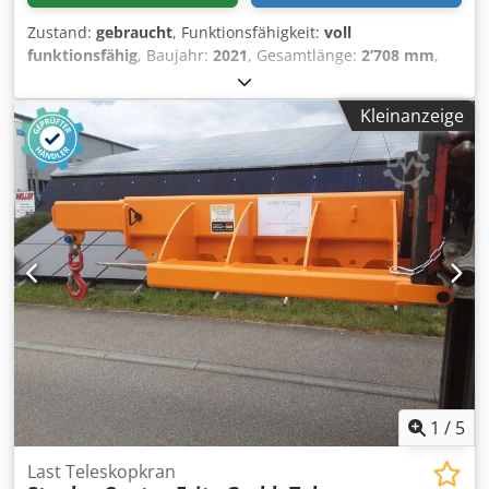
Zustand:
gebraucht
, Funktionsfähigkeit:
voll
funktionsfähig
, Baujahr:
2021
, Gesamtlänge:
2’708 mm
,
Tragkraft:
6’000 kg
, Leergewicht:
282 kg
, Bauhöhe:
800
mm
, Baubreite:
830 mm
, Kranarm Dcjdpfxjw A Tmis Alisk
Kleinanzeige
Zustand: Einsatzbereit und voll funktionsfähig Zustand
Technisch: normal Beschreibung: Robust solution for
handling suspended loads. Jib fitted with 2 hooks to meet
various needs of building sites. Adaptability for all yard
handling applications
1
/
5
Last Teleskopkran