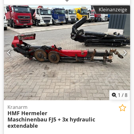
mm
, Baubreite:
600 mm
, Kranarm Zustand: Einsatzbereit
Kleinanzeige
und voll funktionsfähig Zustand Technisch: sehr gut
Dcsdpfju Dy Alox Alijk Beschreibung: Lange: 1600 - 2540
mm Anhang auf Gabeln: 220 x 80 mm
1
/
8
Kranarm
HMF Hermeler
Maschinenbau
FJ5 + 3x hydraulic
extendable