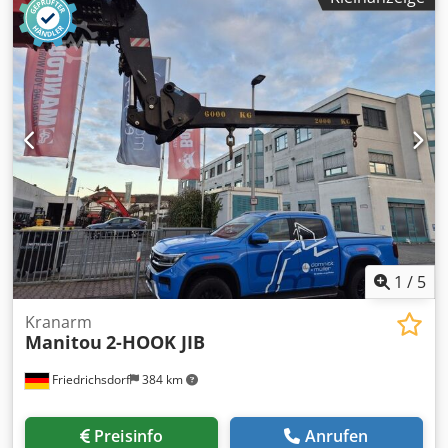
1
/
5
Kranarm
Manitou
2-HOOK JIB
Friedrichsdorf
384 km
Preisinfo
Anrufen