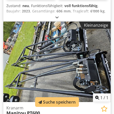
Zustand:
neu
, Funktionsfähigkeit:
voll funktionsfähig
,
Baujahr:
2023
, Gesamtlänge:
606 mm
, Tragkraft:
6’000 kg
,
Leergewicht:
120 kg
, Kranarm Dcedpfx Aljwmtzusijk
Zustand: Neugerät Zustand Technisch: Neu Beschreibung:
Kleinanzeige
12 Monate Garantie
1
/
1
Suche speichern
Kranarm
Manitou
PT600