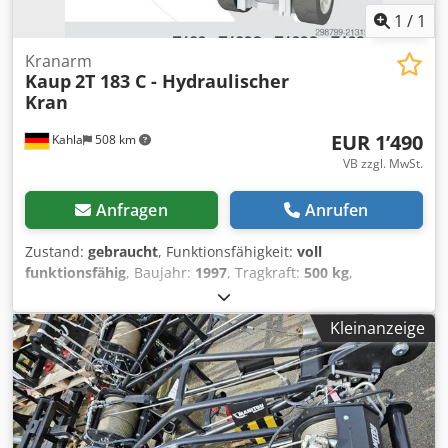
RABONL2U
1
/
1
Kranarm
Kaup
2T 183 C - Hydraulischer
Kran
EUR 1’490
Kahla
508 km
VB zzgl. MwSt.
Anfragen
Anrufen
Zustand:
gebraucht
, Funktionsfähigkeit:
voll
funktionsfähig
, Baujahr:
1997
, Tragkraft:
500 kg
,
Betriebsstunden:
1 h
, Kranarm Zustand Technisch: gut
Dsdpfx Aljymt A Rsijck
Kleinanzeige