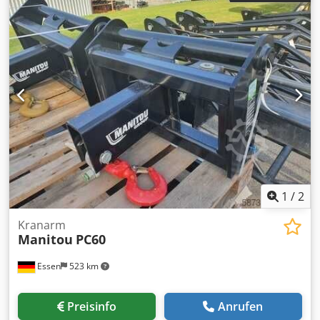
1
/
2
Kranarm
Manitou
PC60
Essen
523 km
Preisinfo
Anrufen