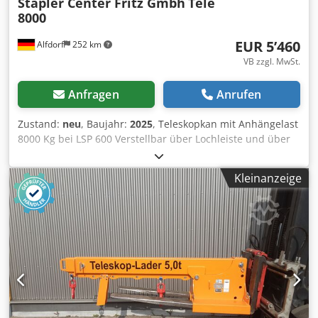
Stapler Center Fritz Gmbh
Tele
8000
EUR 5’460
Alfdorf
252 km
VB zzgl. MwSt.
Anfragen
Anrufen
Zustand:
neu
, Baujahr:
2025
, Teleskopkan mit Anhängelast
8000 Kg bei LSP 600 Verstellbar über Lochleiste und über
Teleskoprohr Lastdiagram am Kran Dcsdpohbm I Tsfx Aliok
Aufnahme über Stapler Gabelzinken mit Abmessung bis
Kleinanzeige
185x80 mm Lackierung RAL 2002