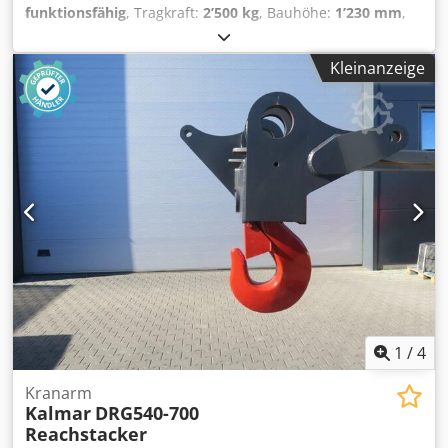
funktionsfähig
, Tragkraft:
2’500 kg
, Bauhöhe:
1’230 mm
,
Leergewicht:
350 kg
, Gesamtlänge:
1’500 mm
, Kranarm
ISO Klasse: ISO Klasse 3 = 2.500 - 4.999 kg Zustand:
Kleinanzeige
Einsatzbereit und voll funktionsfähig Zustand Technisch:
gut Dcjdpfju Dzwdsx Aliok Beschreibung: Länge: 1600 mm
Drehbar +/- 90 Gabelträger ISO Klasse: 2 / 3
1
/
4
Kranarm
Kalmar
DRG540-700
Reachstacker