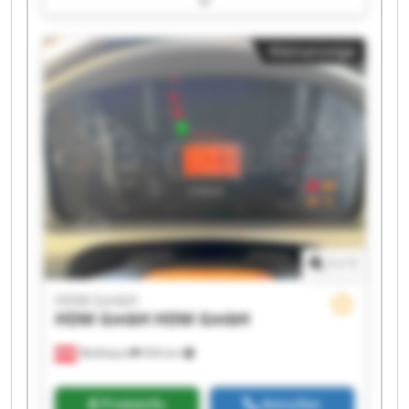
HDM GmbH HDM GmbH HDM GmbH HDM GmbH
HDM GmbH HDM GmbH HDM GmbH HDM GmbH
Kleinanzeige
1
/
1
HDM GmbH
HDM GmbH
HDM GmbH
Wolfsbach
504 km
Preisinfo
Anrufen