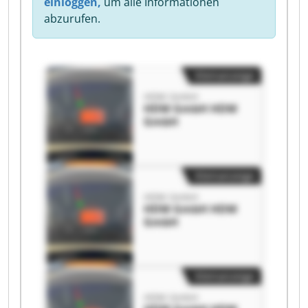
einloggen,
um alle Informationen
abzurufen.
Kleinanzeige
HDM GmbH
HDM GmbH HDM
GmbH
Kleinanzeige
HDM GmbH
HDM GmbH HDM
GmbH
Kleinanzeige
HDM GmbH