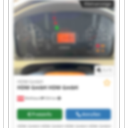
Kleinanzeige
1
/
1
HDM GmbH
HDM GmbH
HDM GmbH
Wolfsbach
504 km
Preisinfo
Anrufen
HDM GmbH HDM GmbH HDM GmbH HDM GmbH