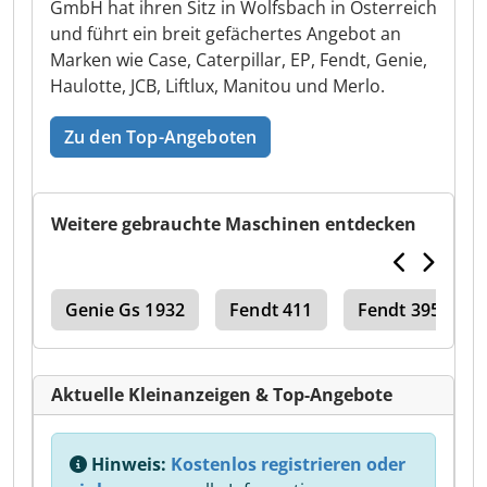
GmbH hat ihren Sitz in Wolfsbach in Österreich
und führt ein breit gefächertes Angebot an
Marken wie Case, Caterpillar, EP, Fendt, Genie,
Haulotte, JCB, Liftlux, Manitou und Merlo.
Zu den Top-Angeboten
Weitere gebrauchte Maschinen entdecken
412
Genie Gs 1932
Fendt 411
Fendt 395 Gta
Aktuelle Kleinanzeigen & Top-Angebote
Hinweis:
Kostenlos registrieren oder