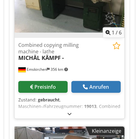
1
/
6
Combined copying milling
machine - lathe
MICHÄL KÄMPF
-
Emskirchen
356 km
Preisinfo
Anrufen
Zustand:
gebraucht
,
Maschinen-/Fahrzeugnummer:
19013
, Combined
copying milling machine - lathe MICHÄL KÄMPF
Online-Video-Inspection by Skype-Video We
would be very pleased with your visit - more
Kleinanzeige
machines on Stock Available Immediately - Can
be inspect Cedpjh Axryofx Apvorf On Stock