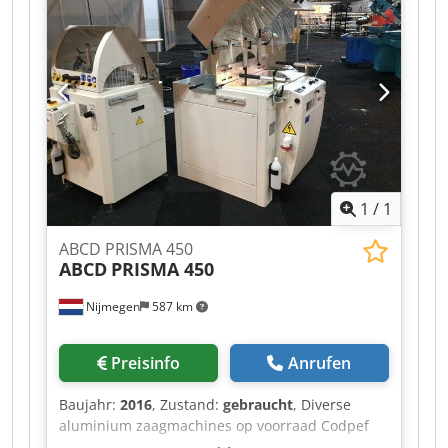
Emskirchen / Nürnberg - Can be test
1
/
1
ABCD PRISMA 450
ABCD
PRISMA 450
Nijmegen
587 km
Preisinfo
Anrufen
Baujahr:
2016
, Zustand:
gebraucht
, Diverse
aluminium zaagmachines op voorraad Codpef
Rihvofx Apvsrf