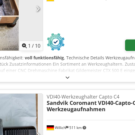
1
/
10
onsfähigkeit:
voll funktionsfähig
, Technische Details Werkzeugauf
tück Zusatzinformationen Ein Sortiment an Werkzeughaltern. Zust
uf einer CNC Drehmaschine Fabrikat Gildemeister CTX 500 E einges
eughalter 18 Stück axial angetriebene Werkzeughalter 3 Stück St
VDI40-Werkzeughalter Capto C4
Sandvik Coromant
VDI40-Capto-
Werkzeugaufnahmen
Willich
511 km