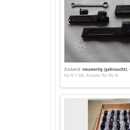
Zustand:
neuwertig (gebraucht)
,
FG IV 1 Stk. Einsatz für FG IV