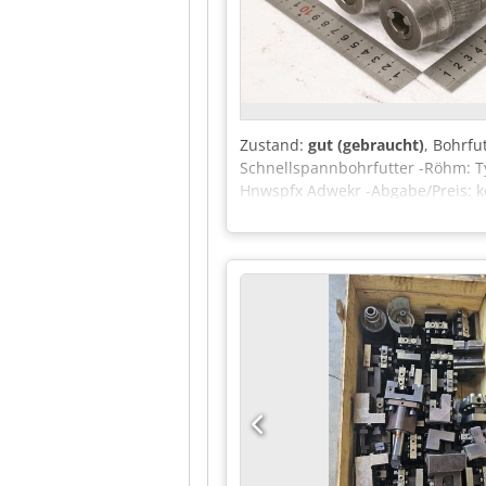
Zustand:
gut (gebraucht)
, Bohrfu
Schnellspannbohrfutter -Röhm: T
Hnwspfx Adwekr -Abgabe/Preis: k