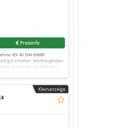
Preisinfo
nahme VDI 40 DIN 69880
and gut erhalten. Werkzeughalter
etzt. Anzahl des Sortiments: 1
andard Werkzeughalter Wird nur im
Kleinanzeige
C4