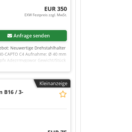
EUR 350
EXW Festpreis zzgl. MwSt.
Anfrage senden
ebot: Neuwertige Drehstahlhalter
I40-CAPTO C4 Aufnahme: Ø 40 mm
sdpfx Adezrmvgowor Gewicht/Stück
halter gehört nicht zum
ür Capto C4 auf Anfrage. Die Ware
Kleinanzeige
 B16 / 3-