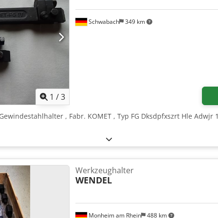
Schwabach
349 km
1
/
3
 Gewindestahlhalter , Fabr. KOMET , Typ FG Dksdpfxszrt Hle Adwjr 1 x
Werkzeughalter
WENDEL
Monheim am Rhein
488 km