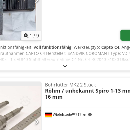
1
/
9
unktionsfähigkeit:
voll funktionsfähig
, Werkzeugtyp:
Capto C4
, Ang
teraufnahmen CAPTO C4 Hersteller: SANDVIK COROMANT Type: VD
: 1405 =1 x VDI40 Stahlhalteraufnahme C4 Nr. C4-RC2040-51030 Dk
etto: 350€/ Stück ohne Drehhalter Der eingebaute C4-Wendeplatten
at... ----- Letztes Bild?: Werkzeugaufnahmen- Wendeplattenhalter f
en, geprüften Zustand.
Bohrfutter MK2 2 Stück
Röhm / unbekannt
Spiro 1-13 mm
16 mm
Wiefelstede
717 km