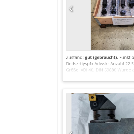
Zustand:
gut (gebraucht)
, Funkti
Dedszrtiyspfx Adwskr Anzahl 22 S
Größe: VDI 40, DIN 69880 Wurde a
Stück radial angetriebener Werkz
Paket verkauft!