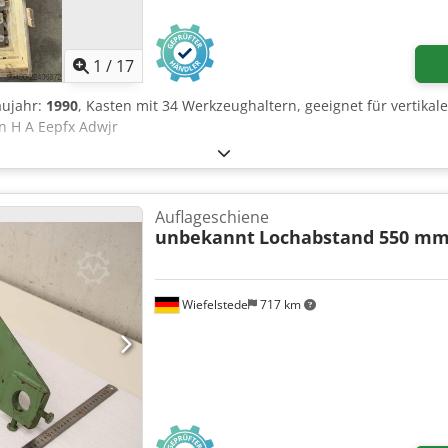
1
/
17
aujahr:
1990
, Kasten mit 34 Werkzeughaltern, geeignet für vertik
n H A Eepfx Adwjr
Auflageschiene
unbekannt
Lochabstand 550 m
Wiefelstede
717 km