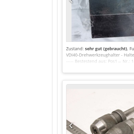
Zustand:
sehr gut (gebraucht)
, F
VDI40-Drehwerkzeughalter - Hal
----- Bestestend aus: Pos1→ Nr.
G: ca.= 4kg Sonder-Einzelpreis n
Lieferumfang. Preisanfrage seper
befindet sich in einem neuwertig