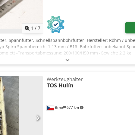
1
/
7
tter, Spannfutter, Schnellspannbohrfutter -Hersteller: Röhm / unb
yp Spiro Spannbereich: 1-13 mm / B16 -Bohrfutter: unbekannt S
omplett -Transportabmessung: 200/100/H50 mm -Gewicht: 2,2 kg
Werkzeughalter
TOS Hulín
Brno
677 km