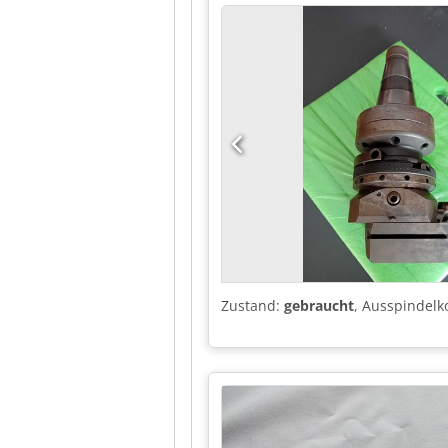
Zustand:
gebraucht
, Ausspindelko