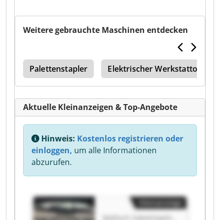
Weitere gebrauchte Maschinen entdecken
334
Palettenstapler
Elektrischer Werkstattofen
Aktuelle Kleinanzeigen & Top-Angebote
Hinweis:
Kostenlos registrieren oder
einloggen,
um alle Informationen
abzurufen.
Kleinanzeige
Wallisch Gabelstapler GmbH & Co. KG