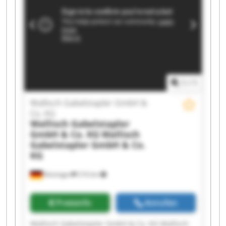
1
/
1
Wallisch Gabelstapler GmbH &
Co. KG
Wallisch Gabelstapler
GmbH & Co. KG
Wallisch
Gabelstapler GmbH & Co.
KG
Nürtingen
216 km
Preisinfo
Anrufen
Wallisch Gabelstapler GmbH & Co. KG Wallisch