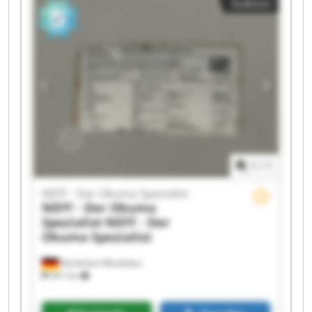
Auktion
1
/
1
NEFF - Der Okuma Spezialist
NEFF - Der Okuma
Spezialist
NEFF - Der
Okuma Spezialist
Nordrhein-Westfalen
541 km