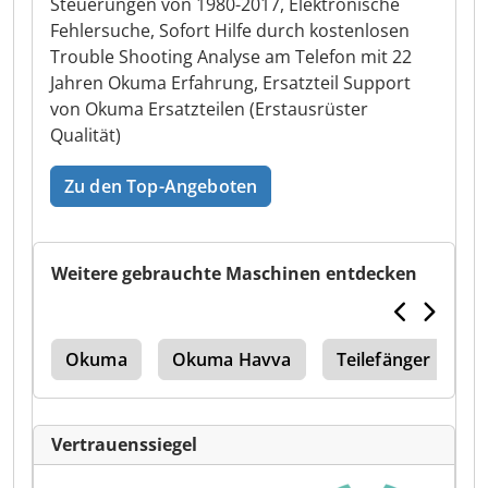
Steuerungen von 1980-2017, Elektronische
Fehlersuche, Sofort Hilfe durch kostenlosen
Trouble Shooting Analyse am Telefon mit 22
Jahren Okuma Erfahrung, Ersatzteil Support
von Okuma Ersatzteilen (Erstausrüster
Qualität)
Zu den Top-Angeboten
Weitere gebrauchte Maschinen entdecken
 10
Okuma
Okuma Havva
Teilefänger
S
Vertrauenssiegel