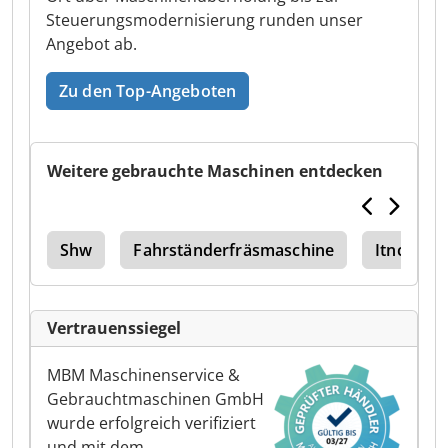
Steuerungsmodernisierung runden unser
Angebot ab.
Zu den Top-Angeboten
Weitere gebrauchte Maschinen entdecken
ten
Shw
Fahrständerfräsmaschine
Itnc 530
Vertrauenssiegel
MBM Maschinenservice &
Gebrauchtmaschinen GmbH
wurde erfolgreich verifiziert
und mit dem