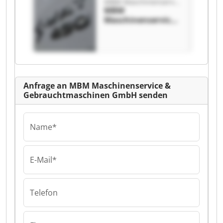
MBM Maschinenservice & Gebrauchtmaschinen GmbH
Gebrauchtmaschin
MBM
en GmbH
Maschinenservice
&
Gebrauchtmaschin
en GmbH MBM
Maschinenservice
&
Gebrauchtmaschin
Anfrage an MBM Maschinenservice &
en GmbH
Gebrauchtmaschinen GmbH senden
Name*
E-Mail*
Telefon