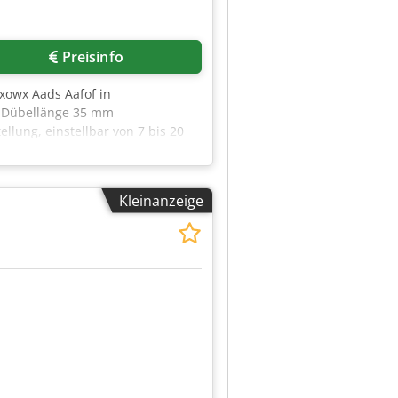
Höhe min: 150 mm, max: 1400
 Pressbalken, gesteuert über
25 mm/Sek. und Eilgang-
Preisinfo
on Sonderteilen Inkl. Satz
xowx Aads Aafof in
m Dübellänge 35 mm
llung, einstellbar von 7 bis 20
nkontrolle mit Auto-DL-Selekt
 Geschlossenes Wassersytem mit 6
chalter Wasser /
Kleinanzeige
r die Wasser-Einspritz-Menge
 Elektrik: 230V, 1Ph, 50Hz
z für LeimJet inkl. der
mschlauch/ inklusive: 1
0 mPas Inkl. Dübeldüse für Ø 8