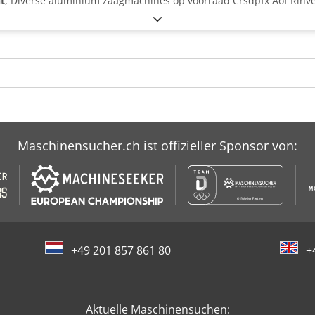
t
, Diverse aluminium zaagmachines op voorraad Crsdpfx Aof Rihve
Maschinensucher.ch ist offizieller Sponsor von:
+49 201 857 861 80
+
Aktuelle Maschinensuchen: