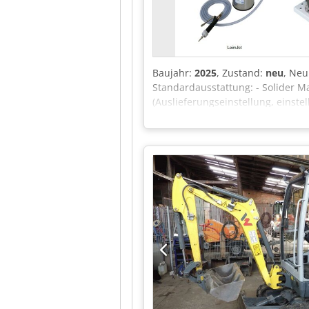
Arbeitshöhe/Beschickungshöhe: 
mm Tiefe: 700 mm Inkl. Aufpreis f
automatische Werkstückerkennung 
Verfahrgeschwindigkeit 50 mm/Sek
Maschinenfüße für Arbeitshöhe 50
Baujahr:
2025
, Zustand:
neu
, Neu
Standardausstattung: - Solider
(Auslieferungseinstellung, einste
mm) Rückschlagfreie Pistole Sch
System - Wasserversorgungssystem
bar Wasserdruck und Spritzdüse -
Wasser+Einschießen Potentiomete
Kontrolllampe zur Anzeige des min
HoKuTech DübelJet mit Option zur
Vorrichtungen zum Einhängen/Ansc
HoKuTech | LeimJet Leimangabeger
mm, Spitzdüse Standort: Flörshei