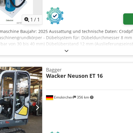
300 mm Arbeitsabmessungen: Länge min: 150 mm, max: 2500 mm 
Mehr Bilder anfragen
ür Eilgang-Verfahrgeschwindigkeit, für schnelles Positionieren der
mit Sensoren in den Pressbalken, Pressgeschwindigkeit 5 / 10 / 
., die Sensoren können abgeschaltet werden für die Verpressung v
1
/
1
0 mm Standort: Flörsheim Verfügbarkeit: Kurzfristig
maschine Baujahr: 2025 Aussattung und technische Daten: Crodpf
 Maschinengrundkörper - Dübelsystem für: Dübeldurchmesser 8 m
llbar von 30 bis 40 mm) Dübelüberstand 12 mm (Auslieferungseinste
wingförderer für den Dübeltransport Dübeldurchmesser- und Länge
 für vorgeleimte Dübel Wasserbehälter (Edelstahlbehälter 7,5 l)
 Elektroniksteuerung mit: Hauptschalter Ein / Aus Programmwahls
r für die Dübelzuführung über Schwingförderer Potentiometer fü
Bagger
. Wasserstandes im Wasserbehälter - Fahrwerk - Druckluft: 6 bar /
Wacker Neuson
ET 16
 Gegenlochbearbeitung: 1 Stück HoKuTech | DübelJet mit Ausbausat
hließen im DübelJet inkl. höhenverstellbarer Aufhängung für Lei
ät zur Gegenlochbearbeitung Viskosität für PVAc-Leime bis 75.00
Emskirchen
356 km
m Verfügbarkeit: Sofort