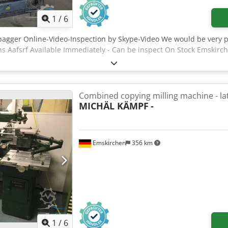
1
/
6
bagger Online-Video-Inspection by Skype-Video We would be very pl
 Aafsrf Available Immediately - Can be inspect On Stock Emskirch
Combined copying milling machine - la
MICHÄL KÄMPF
-
Emskirchen
356 km
1
/
6