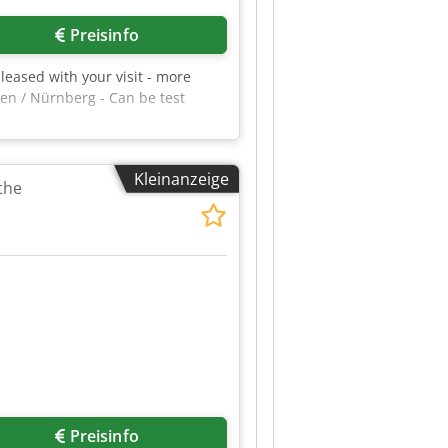
Preisinfo
eased with your visit - more
en / Nürnberg - Can be test
Kleinanzeige
the
Preisinfo