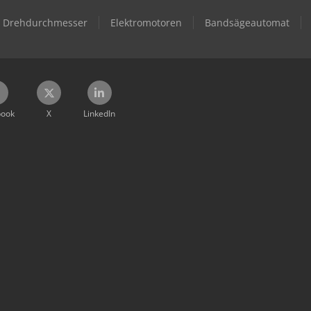
 Drehdurchmesser
Elektromotoren
Bandsägeautomat
book
X
LinkedIn