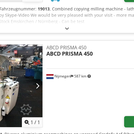
-/Fahrzeugnummer:
19013
, Combined copying milling machine - la
by Skype-Video We would be very pleased with your visit - more ma
Stock Emskirchen / Nürnberg - Can be test
ABCD PRISMA 450
ABCD
PRISMA 450
Nijmegen
587 km
Mehr Bilder anfragen
1
/
1