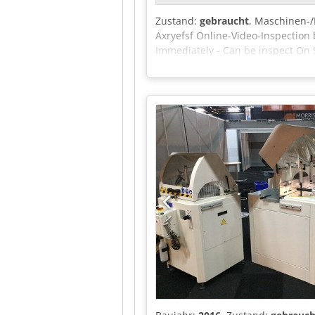
Zustand:
gebraucht
, Maschinen
Axryefsf Online-Video-Inspection 
Immediately - Can be inspect On 