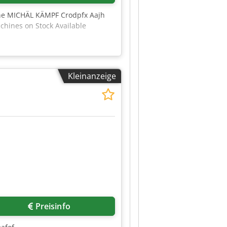
the MICHÄL KÄMPF Crodpfx Aajh
chines on Stock Available
Kleinanzeige
Preisinfo