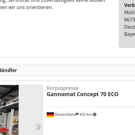
ig, Seriosität und Zuverlässigkeit keine bloßen
Verk
en wir uns orientieren.
Mühl
8673
Deut
Baye
Händler
Korpuspresse
Gannomat
Concept 70 ECO
Deutschland
432 km