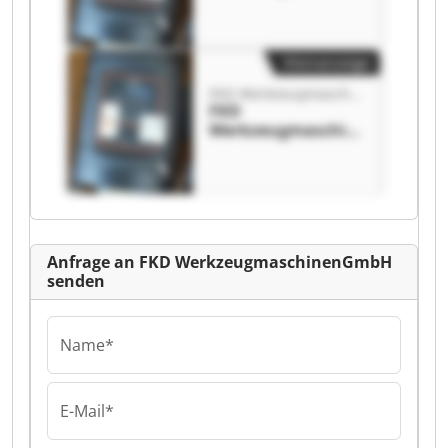
enGmbH FKD
Werkzeugmaschin
enGmbH
Kleinanzeige
FKD WerkzeugmaschinenGmbH
FKD
Werkzeugmaschin
enGmbH FKD
Werkzeugmaschin
enGmbH
Anfrage an FKD WerkzeugmaschinenGmbH
senden
Name*
E-Mail*