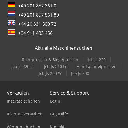
+49 201 857 861 0
+49 201 857 861 80
+44 20 331 800 72
+34 911 433 456
Aktuelle Maschinensuchen:
Richtpressen & Biegepressen
Jcb Js 220
Jcb Js 220 Lc
Jcb Js 210 Lc
Handspindelpressen
Jcb Js 200 W
Jcb Js 200
Verkaufen
Service & Support
Inserate schalten
Login
Inserate verwalten
FAQ/Hilfe
Werbung buchen
Kontakt