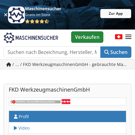
Maschinensucher
Zur App
Gratis im Store
Verkaufen
Suchen
/ ... / FKD WerkzeugmaschinenGmbH - gebrauchte Maschi
FKD WerkzeugmaschinenGmbH
Profil
Video