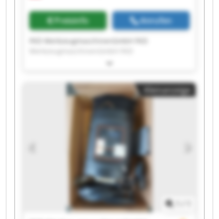
Preisinfo
Anrufen
FKD WerkzeugmaschinenGmbH FKD
WerkzeugmaschinenGmbH FKD
WerkzeugmaschinenGmbH FKD
WerkzeugmaschinenGmbH FKD
WerkzeugmaschinenGmbH FKD
Kleinanzeige
WerkzeugmaschinenGmbH FKD
WerkzeugmaschinenGmbH FKD
WerkzeugmaschinenGmbH FKD
WerkzeugmaschinenGmbH FKD
WerkzeugmaschinenGmbH FKD
WerkzeugmaschinenGmbH FKD
WerkzeugmaschinenGmbH FKD
WerkzeugmaschinenGmbH FKD
WerkzeugmaschinenGmbH FKD
WerkzeugmaschinenGmbH FKD
WerkzeugmaschinenGmbH FKD
1
/
1
WerkzeugmaschinenGmbH FKD
WerkzeugmaschinenGmbH FKD