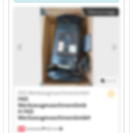
Kleinanzeige
1
/
1
FKD WerkzeugmaschinenGmbH
FKD
WerkzeugmaschinenGmb
H
FKD
WerkzeugmaschinenGmbH
Seeboden
402 km