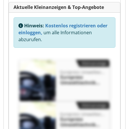
Aktuelle Kleinanzeigen & Top-Angebote
Hinweis:
Kostenlos registrieren oder
einloggen,
um alle Informationen
abzurufen.
Kleinanzeige
Europress Umwelttechnik GmbH
Europress
Umwelttechnik
GmbH Europress
Umwelttechnik
GmbH
Kleinanzeige
Europress Umwelttechnik GmbH
Europress
Umwelttechnik