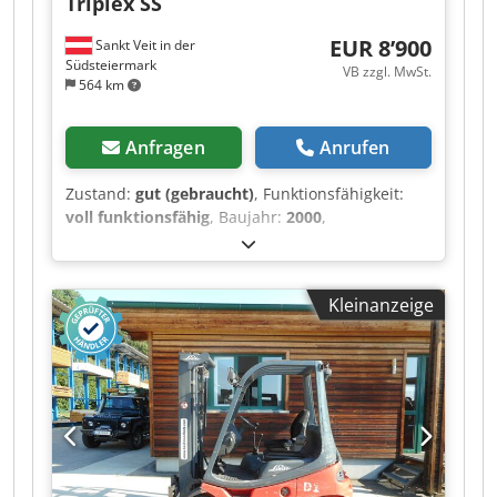
Triplex SS
Acmsf Seitenschieber, Zinkenverstellgerät, 3.
Ventil, 4. Ventil, Arbeitsscheinwerfer hinten,
EUR 8’900
Sankt Veit in der
Arbeitsscheinwerfer vorn, Heizung, Vollkabine,
Südsteiermark
VB zzgl. MwSt.
Vollfreihub, CE Zertifikat, Mehrhebel
564 km
Anfragen
Anrufen
Zustand:
gut (gebraucht)
, Funktionsfähigkeit:
voll funktionsfähig
, Baujahr:
2000
,
Betriebsstunden:
6’951 h
, Hubhöhe:
4’250 mm
,
Kraftstofftyp:
Diesel
, Masttyp:
Triplex
, Leistung:
35 kW (47.59 PS)
, Motorenhersteller:
Perkins
,
Kleinanzeige
Ausstattung:
Anhängerkupplung, Beleuchtung,
Palettengabeln, Seitenschieber
, Dieselstapler
LINDE H20D-03 Bj. 2000 lt. Zähler 6.951 Stunden
2 Tonnen Hubkraft ( baugleich 2, 5 Tonner ) 2,22
Meter Bauhöhe 2,03 Meter Masthöhe 4,25 Meter
Hubhöhe 35 KW PERKINS - Motor -
Triplexfreihubmast - Seitenschieber -
Arbeitsscheinwerfer - schöner Stapler - sofort
einsatzbereit - einfacher mechanischer Stapler