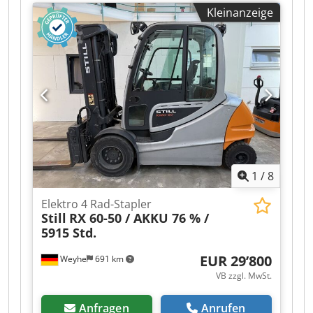
ausziehbar
, Bauhöhe:
2’850 mm
,
Kleinanzeige
Gabelträgerbreite:
1’200 mm
, Gabellänge:
2’400
mm
, Antriebsart:
Elektro
, Elektro 4 Rad-Stapler
Lastschwerpunkt: 600 ISO Klasse: ISO Klasse 3 =
2.500 - 4.999 kg Masttyp: Teleskop Getriebe:
Elektromechanisch Zustand: Einsatzbereit und
voll funktionsfähig Zustand Technisch: sehr gut
Bereifung vorne Typ: Superelastik Bereifung
vorne Grösse: 250-15 Bereifung hinten Typ:
Superelastik Bereifung hinten Grösse: 21x8-9
Batterie Volt: 80V Batterie Ah: 930Ah Batterie
Hersteller: HSR Batterie Typ: PzS Batterie
1
/
8
Baujahr: 2026 Batterie Zustand: 80 - 100%
Beschreibung: Wir bieten neben diesem Gerät
Elektro 4 Rad-Stapler
weitere Stapler und Lagertechnikgeräte an.
Still
RX 60-50 / AKKU 76 % /
Unsere Geräte sind Werkstatt und FEM4.004
5915 Std.
geprüft. Kontaktieren Sie uns bitte per Mail oder
auch gerne telefonisch. Sie finden uns auch
EUR 29’800
Weyhe
691 km
unter hsr-gabelstapler Selbstverständlich kaufen
VB zzgl. MwSt.
wir auch Ihren Gebrauchten an, auch ohne dass
Sie ein Fahrzeug bei uns erwerben. Mietkauf &
Anfragen
Anrufen
Finanzierung zu günstigen Konditionen sind auf