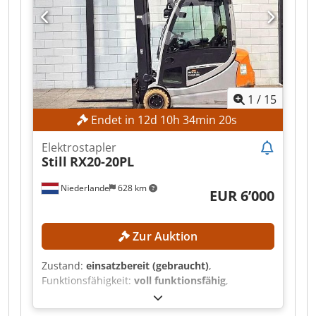
2011 lt. Zähler 11.989 Stunden 8 Tonnen
Hubkraft bei 900mm LSP 3,37 Meter Hubhöhe
3,18 Meter Masthöhe 3,37 Meter
Schutzgerüsthöhe 2,20 Meter Gabelträgerbreite
2,60 Meter Gabellänge 87 KW Deutz 6 Zylinder
Motor - VOLLAUSSTATTUNG!! - Zinkenverstellung
1
/
15
- Seitenschieber - Zwillingsräder - erhöhte
Spezialkabine - Kabine hydr. Kippbar -
Endet in
12
d
10
h
34
min
18
s
Rückfahreinrichtung - Rückfahrkamera - Klima -
Radio - und und und... Sofort einstzbereit!
Elektrostapler
Orgiginallack! Verkaufspreis: 19.900,-- netto
Still
RX20-20PL
Auch Zustellung möglich! Credjzrnf Njpfx Acmjf
Niederlande
628 km
EUR 6’000
Zur Auktion
Zustand:
einsatzbereit (gebraucht)
,
Funktionsfähigkeit:
voll funktionsfähig
,
Maschinen-/Fahrzeugnummer:
516231V00661
,
Baujahr:
2019
, Betriebsstunden:
10’214 h
,