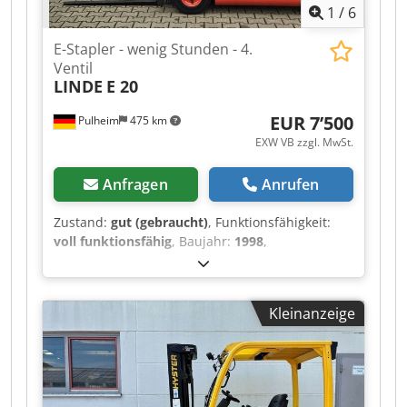
1
/
6
hinten, Gabellänge 1.200mm Incl. 1.000 Std.
Service nach LINDE Herstellervorschrift, neuem
E-Stapler - wenig Stunden - 4.
Zahnriemen und neuer Wasserpumpe, sowie
Ventil
gültiger UVV Prüfung Besichtigung, Vorführung
LINDE
E 20
und Probefahrt gerne nach telefonischer
Terminvereinbarung: Verkauf erfolgt
EUR 7’500
Pulheim
475 km
ausschließlich an Gewerbetreibende,
EXW VB zzgl. MwSt.
Zwischenverkauf sowie Irrtümer und Tippfehler
vorbehalten. Crjdpezrr Injfx Acmsf Ihren neuen
Anfragen
Anrufen
Gabelstapler können wir kostengünstig mit
unserem eigenen Rampen-Tieflader anliefern
Zustand:
gut (gebraucht)
, Funktionsfähigkeit:
(Transportkosten auf Anfrage). Weitere
voll funktionsfähig
, Baujahr:
1998
,
Informationen und Angebote finden Sie auf
Betriebsstunden:
2’618 h
, Tragkraft:
2’000 kg
,
unserer Website!
Hubhöhe:
4’000 mm
, Freihub:
1’900 mm
,
Lastschwerpunkt:
500 mm
, Kraftstofftyp:
Kleinanzeige
elektrisch
, Masttyp:
Duplex
, Batteriekapazität:
465 Ah
, Batteriespannung:
80 V
, DGUV geprüft
bis:
08/2027
, Gabellänge:
1’200 mm
,
Gesamthöhe:
2’550 mm
, Ausstattung:
Beleuchtung, CE-Kennzeichnung,