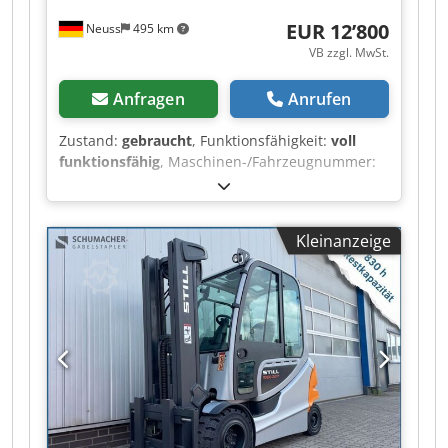
gabelstapler Selbstverständlich kaufen wir auch
EUR 12’800
Neuss
495 km
Ihren Gebrauchten an, auch ohne dass Sie ein
VB zzgl. MwSt.
Fahrzeug bei uns erwerben. Mietkauf &
Finanzierung zu günstigen Konditionen sind auf
Anfragen
Anrufen
Anfrage möglich. Wir beraten Sie gerne
kompetent und ausführlich zu unseren
Zustand:
gebraucht
, Funktionsfähigkeit:
voll
Fahrzeugen. Seitenschieber, 3. Ventil,
funktionsfähig
, Maschinen-/Fahrzeugnummer:
Arbeitsscheinwerfer hinten, Arbeitsscheinwerfer
FN 51xxxx
, Baujahr:
2016
, Betriebsstunden:
vorn, Heizung, Lastschutzgitter, Vollkabine,
5’738 h
, Tragkraft:
2’000 kg
, Hubhöhe:
3’100 mm
,
Vollfreihub, Safety Light, Innenspiegel, Joystick,
Freihub:
1’430 mm
, Kraftstofftyp:
elektrisch
,
Rundumleuchte, Scheibenwischer, Einpedal,
Kleinanzeige
Masttyp:
Duplex
, Bauhöhe:
2’072 mm
,
LED, Sitz,
Gabellänge:
1’200 mm
, Leergewicht:
3’602 kg
,
Gesamtlänge:
2’098 mm
, Antriebsart:
Elektro
,
Baubreite:
1’120 mm
, Elektro 4 Rad-Stapler
Fahrgestellnummer: FN 51xxxx Lastschwerpunkt:
500 ISO Klasse: ISO Klasse 2 = 1.000 - 2.500 kg
Masttyp: Duplex Getriebe: AC-Impuls Zustand:
Aufbereitet ohne Garantie Zustand Technisch:
sehr gut Bereifung vorne Typ: Superelastik
Bereifung vorne Grösse: SE 200/50-10 Bereifung