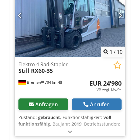
Elektro
, Ausstattung:
Kabine, UVV
, Elektro 4
Rad-Stapler Lastschwerpunkt: 600 ISO Klasse:
ISO Klasse 3 = 2.500 - 4.999 kg Masttyp: Triplex
Zustand: Aufbereitet ohne Garantie Zustand
Technisch: sehr gut Bereifung vorne Typ:
Superelastik Bereifung vorne Grösse: fabrikneu
Crodszr Ac Nepfx Acmef Bereifung vorne
1
/
10
Zustand: Neu Bereifung hinten Typ: Superelastik
Bereifung hinten Grösse: fabrikneu Bereifung
Elektro 4 Rad-Stapler
hinten Zustand: Neu Batterie Volt: 80V Batterie
Still
RX60-35
Ah: 775Ah Batterie Hersteller: Restkapazität 96%
Batterie Typ: PzS Batterie Baujahr: 2021 Batterie
EUR 24’980
Bremen
704 km
Zustand: 80 - 100% Beschreibung: Überholt,
VB zzgl. MwSt.
gewartet und geprüft gemäß FEM 4.004 (UVV).
Completely repaired, serviced and checked.
Anfragen
Anrufen
Seitenschieber, 3. Ventil, Arbeitsscheinwerfer
hinten, Arbeitsscheinwerfer vorn, Heizung,
Zustand:
gebraucht
, Funktionsfähigkeit:
voll
Vollkabine,
funktionsfähig
, Baujahr:
2019
, Betriebsstunden:
5’585 h
, Tragkraft:
3’500 kg
, Hubhöhe:
4’890 mm
,
Freihub:
1’660 mm
, Kraftstofftyp:
elektrisch
,