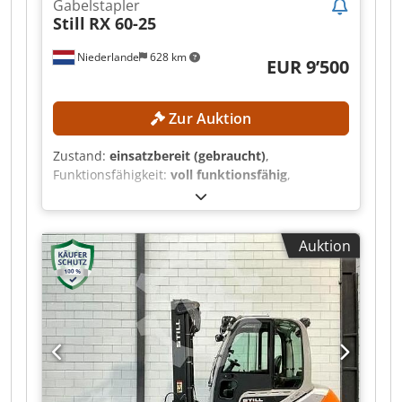
Gabelstapler
Still
RX 60-25
Niederlande
628 km
EUR 9’500
Zur Auktion
Zustand:
einsatzbereit (gebraucht)
,
Funktionsfähigkeit:
voll funktionsfähig
,
Maschinen-/Fahrzeugnummer:
516301X00846
,
Baujahr:
2020
, Betriebsstunden:
461 h
,
Tragkraft:
2’500 kg
, Hubhöhe:
2’950 mm
,
Auktion
Freihub:
1’500 mm
, Masttyp:
Duplex
,
Gabellänge:
1’200 mm
, TECHNISCHE DETAILS
Tragfähigkeit: 2.500 kg Hubhöhe: 2.950 mm
Freihub: 1.500 mm Durchfahrtshöhe: 2.210 mm
Gabelzinkenlänge: 1.200 mm Maximale
Gabelbreite: 1.050 mm Minimale Gabelbreite:
240 mm MASCHINEN-DETAILS Cjdpfx Acjzrmm
Eomjrf Masttyp: Duplex Antriebsart: elektrisch
Anzahl Räder: 4 Abmessungen & Gewicht