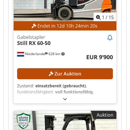
Abmessungen (L x B x H): 2.320 x 1.190 x 2.220
mm Leergewicht: 4.635 kg Batterietyp: 80 V 4 PzS
1
/
15
620 Baujahr Batterie: 2020 Batteriespannung: 80
V Batteriekapazität: 80 Ah Batterietestergebnis:
Endet in
12
d
10
h
24
min
18
s
78 % Betriebsstunden: 461 h AUSSTATTUNG
Gabelträger mit 3. und 4. Hydraulikventil
Gabelstapler
Dokumentation CE-Kennzeichnung
Still
RX 60-50
Niederlande
628 km
EUR 9’900
Zur Auktion
Zustand:
einsatzbereit (gebraucht)
,
Funktionsfähigkeit:
voll funktionsfähig
,
Maschinen-/Fahrzeugnummer:
516329V00563
,
Baujahr:
2019
, Betriebsstunden:
10’333 h
,
Tragkraft:
5’000 kg
, Hubhöhe:
3’700 mm
,
Auktion
Kraftstofftyp:
elektrisch
, Masttyp:
Duplex
,
Gabellänge:
2’390 mm
, TECHNISCHE DETAILS
Tragfähigkeit: 5.000 kg Crsdozrmmljpfx Acmef