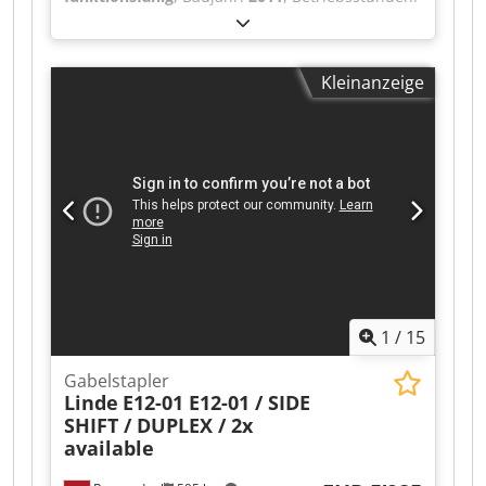
9’529 h
, Tragkraft:
2’500 kg
, Hubhöhe:
4’220 mm
,
Credpfjzrq Uajx Acmsf Seitenschieber,
Kraftstofftyp:
elektrisch
, Masttyp:
ausziehbar
,
Zinkenverstellgerät, 3. Ventil, 4. Ventil,
Bauhöhe:
2’775 mm
, Gabellänge:
1’200 mm
,
Arbeitsscheinwerfer hinten, Arbeitsscheinwerfer
Kleinanzeige
Antriebsart:
Elektro
, Elektro 4 Rad-Stapler
vorn, Halbkabine, CE Zertifikat, Innenspiegel,
Crjdpfozrqvdox Acmjf Lastschwerpunkt: 500 ISO
Scheibenwischer, LED,
Klasse: ISO Klasse 2 = 1.000 - 2.500 kg Masttyp:
Teleskop Getriebe: Elektromechanisch Zustand:
Einsatzbereit und voll funktionsfähig Zustand
Technisch: sehr gut Bereifung vorne Typ:
Superelastik Bereifung vorne Grösse: 23x9-10
Bereifung hinten Typ: Superelastik Bereifung
hinten Grösse: 16x6-8 Batterie Volt: 80V Batterie
Ah: 620Ah Batterie Hersteller: HSR Batterie Typ:
PzS Batterie Baujahr: 2018 Beschreibung: Wir
1
/
15
bieten neben diesem Gerät weitere Stapler und
Lagertechnikgeräte an. Unsere Geräte sind
Gabelstapler
Werkstatt und FEM4.004 geprüft. Kontaktieren
Linde
E12-01 E12-01 / SIDE
Sie uns bitte per Mail oder auch gerne
SHIFT / DUPLEX / 2x
telefonisch. Sie finden uns auch unter hsr-
available
gabelstapler Selbstverständlich kaufen wir auch
Ihren Gebrauchten an, auch ohne dass Sie ein