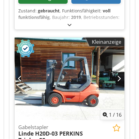
Anfrage möglich. Wir beraten Sie gerne
Zustand:
gebraucht
, Funktionsfähigkeit:
voll
kompetent und ausführlich zu unseren
funktionsfähig
, Baujahr:
2019
, Betriebsstunden:
Fahrzeugen. Csdpfx Acozr Sryemerf
5’915 h
, Tragkraft:
5’000 kg
, Hubhöhe:
4’630 mm
,
Seitenschieber, 3. Ventil, Arbeitsscheinwerfer
Freihub:
1’430 mm
, Kraftstofftyp:
elektrisch
,
vorn, Heizung, Vollkabine, Innenspiegel, Joystick,
Masttyp:
Triplex
, Bauhöhe:
2’350 mm
,
Scheibenwischer, Einpedal, LED, Sitz,
Kleinanzeige
Antriebsart:
Elektro
, Elektro 4 Rad-Stapler ISO
Klasse: ISO Klasse 3 = 2.500 - 4.999 kg Masttyp:
Triplex Getriebe: Automatik Zustand Technisch:
sehr gut Bereifung vorne Typ: Superelastik
Bereifung vorne Zustand: 60 - 80% Bereifung
hinten Typ: Superelastik Bereifung hinten
Zustand: 80 - 100% Batterie Volt: 80V Batterie Ah:
930Ah Batterie Baujahr: 2018 Batterie Zustand:
60 - 80% Beschreibung: Preis gilt inklusive neuer
UVV Prüfung (Wir verbauen Still Originalteile),
Lackierung Kontergewicht NEU, Batterie BJ 2018
1
/
16
überholt und geprüft mit Kappa Test 76 %,
Ladegerät passend mit Stecker, Gerne
Gabelstapler
organisieren wir Ihnen einen kostengünstigen
Linde
H20D-03 PERKINS
Transport. Mietkauf möglich !!! Crjdpszr Sltsfx