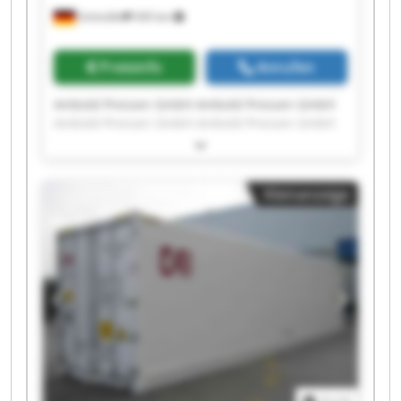
Schmölln
545 km
Preisinfo
Anrufen
Ambold Pressen GmbH Ambold Pressen GmbH
Ambold Pressen GmbH Ambold Pressen GmbH
Ambold Pressen GmbH Ambold Pressen GmbH
Ambold Pressen GmbH Ambold Pressen GmbH
Ambold Pressen GmbH Ambold Pressen GmbH
Kleinanzeige
Ambold Pressen GmbH Ambold Pressen GmbH
Ambold Pressen GmbH Ambold Pressen GmbH
Ambold Pressen GmbH Ambold Pressen GmbH
Ambold Pressen GmbH Ambold Pressen GmbH
Ambold Pressen GmbH Ambold Pressen GmbH