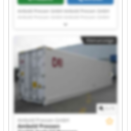
Ambold Pressen GmbH Ambold Pressen GmbH
Ambold Pressen GmbH Ambold Pressen GmbH
Ambold Pressen GmbH Ambold Pressen GmbH
Ambold Pressen GmbH Ambold Pressen GmbH
Ambold Pressen GmbH Ambold Pressen GmbH
Kleinanzeige
Ambold Pressen GmbH Ambold Pressen GmbH
Ambold Pressen GmbH Ambold Pressen GmbH
Ambold Pressen GmbH Ambold Pressen GmbH
Ambold Pressen GmbH Ambold Pressen GmbH
Ambold Pressen GmbH Ambold Pressen GmbH
1
/
1
Ambold Pressen GmbH
Ambold Pressen