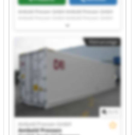
Ambold Pressen GmbH Ambold Pressen GmbH
Ambold Pressen GmbH Ambold Pressen GmbH
Ambold Pressen GmbH Ambold Pressen GmbH
Ambold Pressen GmbH Ambold Pressen GmbH
Ambold Pressen GmbH Ambold Pressen GmbH
Kleinanzeige
Ambold Pressen GmbH Ambold Pressen GmbH
Ambold Pressen GmbH Ambold Pressen GmbH
Ambold Pressen GmbH Ambold Pressen GmbH
Ambold Pressen GmbH Ambold Pressen GmbH
Ambold Pressen GmbH Ambold Pressen GmbH
1
/
1
Ambold Pressen GmbH
Ambold Pressen