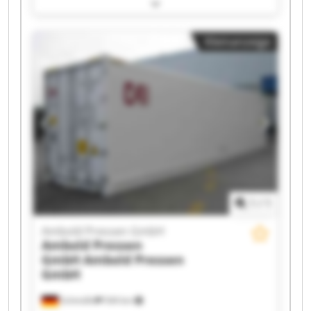
Ambold Pressen GmbH Ambold Pressen GmbH
Ambold Pressen GmbH Ambold Pressen GmbH
Ambold Pressen GmbH Ambold Pressen GmbH
Kleinanzeige
Ambold Pressen GmbH Ambold Pressen GmbH
Ambold Pressen GmbH Ambold Pressen GmbH
Ambold Pressen GmbH Ambold Pressen GmbH
Ambold Pressen GmbH Ambold Pressen GmbH
Ambold Pressen GmbH Ambold Pressen GmbH
1
/
1
Ambold Pressen GmbH
Ambold Pressen
GmbH
Ambold Pressen
GmbH
Schmölln
544 km