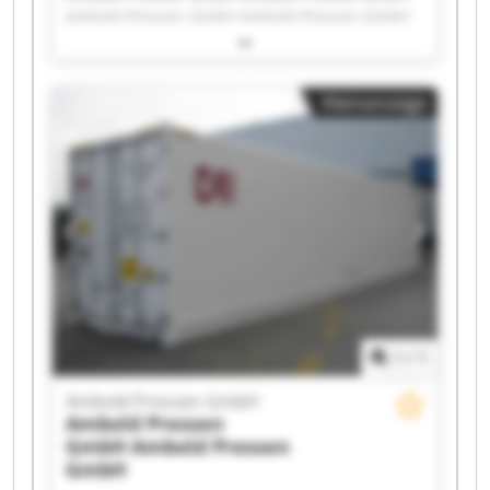
Ambold Pressen GmbH Ambold Pressen GmbH
Ambold Pressen GmbH Ambold Pressen GmbH
Ambold Pressen GmbH Ambold Pressen GmbH
Ambold Pressen GmbH Ambold Pressen GmbH
Kleinanzeige
Ambold Pressen GmbH Ambold Pressen GmbH
Ambold Pressen GmbH Ambold Pressen GmbH
Ambold Pressen GmbH Ambold Pressen GmbH
Ambold Pressen GmbH Ambold Pressen GmbH
Ambold Pressen GmbH Ambold Pressen GmbH
1
/
1
Ambold Pressen GmbH
Ambold Pressen
GmbH
Ambold Pressen
GmbH