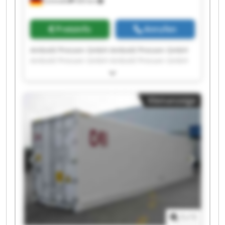
Schmölln
545 km
Preisinfo
Anrufen
Ambold Pressen GmbH Ambold Pressen GmbH
Ambold Pressen GmbH Ambold Pressen GmbH
Ambold Pressen GmbH Ambold Pressen GmbH
Ambold Pressen GmbH Ambold Pressen GmbH
Ambold Pressen GmbH Ambold Pressen GmbH
Kleinanzeige
Ambold Pressen GmbH Ambold Pressen GmbH
Ambold Pressen GmbH Ambold Pressen GmbH
Ambold Pressen GmbH Ambold Pressen GmbH
Ambold Pressen GmbH Ambold Pressen GmbH
Ambold Pressen GmbH Ambold Pressen GmbH
1
/
1