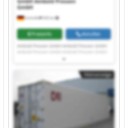
GmbH
Ambold Pressen
GmbH
Schmölln
545 km
Preisinfo
Anrufen
Ambold Pressen GmbH Ambold Pressen GmbH
Ambold Pressen GmbH Ambold Pressen GmbH
Ambold Pressen GmbH Ambold Pressen GmbH
Ambold Pressen GmbH Ambold Pressen GmbH
Ambold Pressen GmbH Ambold Pressen GmbH
Kleinanzeige
Ambold Pressen GmbH Ambold Pressen GmbH
Ambold Pressen GmbH Ambold Pressen GmbH
Ambold Pressen GmbH Ambold Pressen GmbH
Ambold Pressen GmbH Ambold Pressen GmbH
Ambold Pressen GmbH Ambold Pressen GmbH