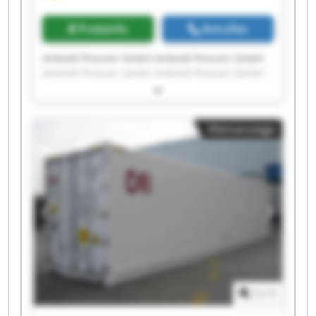
Preisinfo
Anrufen
Ambold Pressen GmbH Ambold Pressen GmbH
Ambold Pressen GmbH Ambold Pressen GmbH
Ambold Pressen GmbH Ambold Pressen GmbH
Ambold Pressen GmbH Ambold Pressen GmbH
Ambold Pressen GmbH Ambold Pressen GmbH
Kleinanzeige
Ambold Pressen GmbH Ambold Pressen GmbH
Ambold Pressen GmbH Ambold Pressen GmbH
Ambold Pressen GmbH Ambold Pressen GmbH
Ambold Pressen GmbH Ambold Pressen GmbH
Ambold Pressen GmbH Ambold Pressen GmbH
1
/
1