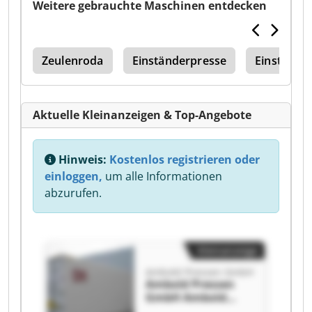
Weitere gebrauchte Maschinen entdecken
ing
Zeulenroda
Einständerpresse
Einstände
Aktuelle Kleinanzeigen & Top-Angebote
Hinweis:
Kostenlos registrieren oder
einloggen,
um alle Informationen
abzurufen.
Kleinanzeige
Ambold Pressen GmbH
Ambold Pressen
GmbH Ambold
Pressen GmbH