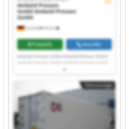
Ambold Pressen
GmbH
Ambold Pressen
GmbH
Schmölln
545 km
Preisinfo
Anrufen
Ambold Pressen GmbH Ambold Pressen GmbH
Ambold Pressen GmbH Ambold Pressen GmbH
Ambold Pressen GmbH Ambold Pressen GmbH
Ambold Pressen GmbH Ambold Pressen GmbH
Ambold Pressen GmbH Ambold Pressen GmbH
Kleinanzeige
Ambold Pressen GmbH Ambold Pressen GmbH
Ambold Pressen GmbH Ambold Pressen GmbH
Ambold Pressen GmbH Ambold Pressen GmbH
Ambold Pressen GmbH Ambold Pressen GmbH
Ambold Pressen GmbH Ambold Pressen GmbH