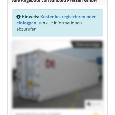
Alle Angebote von Ambold Pressen GmbH
Hinweis:
Kostenlos registrieren oder
einloggen,
um alle Informationen
abzurufen.
Kleinanzeige
1
/
1
Ambold Pressen GmbH