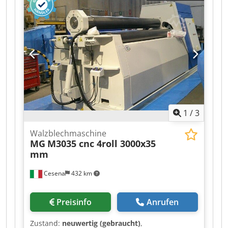
konventionell MASCHINEN DETAILS
Credpfxozapqwe Aahjf Nennstrom: 63 A
Spannung: 380 V
1
/
3
Walzblechmaschine
MG
M3035 cnc 4roll 3000x35
mm
Cesena
432 km
Preisinfo
Anrufen
Zustand:
neuwertig (gebraucht)
,