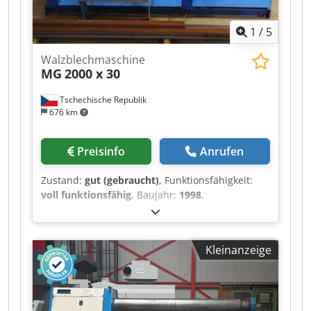
Optik, Technik und Verschleiß dem Alter
entsprechend; gebrauchte Maschinen werden
1
/
5
ohne jegliche Gewährleistung verkauft.
Walzblechmaschine
MG
2000 x 30
Tschechische Republik
676 km
Preisinfo
Anrufen
Zustand:
gut (gebraucht)
, Funktionsfähigkeit:
voll funktionsfähig
, Baujahr:
1998
,
Maschinentyp: Hydraulische 4-Walzen-
Blechwalzmaschine Hersteller: MG
Modell/Kapazität: MG 2005 × 30 Baujahr: 1998
Kleinanzeige
Anzahl der Walzen: 4 Arbeitslänge der Walzen:
2.005 mm Max. Blechdicke: 30 mm Vorbiegung:
ja, dank der 4-Walzen-Ausführung Antrieb:
hydraulisch Steuerung: separate Steuereinheit