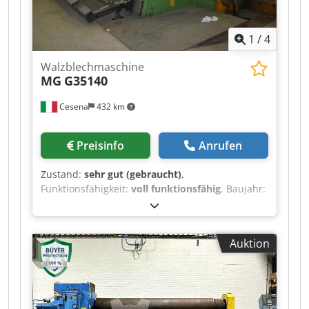
1
/
4
Walzblechmaschine
MG
G35140
Cesena
432 km
Preisinfo
Anrufen
Zustand:
sehr gut (gebraucht)
,
Funktionsfähigkeit:
voll funktionsfähig
, Baujahr:
2000
, Maschinen-/Fahrzeugnummer:
3roll
3500x140 mm prepinch
, Steuerungsart:
manuell
, Automatisierungsgrad:
manuell
,
Auktion
Betätigungsart:
hydraulisch
,
Steuerungshersteller:
MG
, Steuerungsmodell:
MG
, Anzahl der Walzen:
3
,
Unterwalzendurchmesser:
880 mm
,
Oberwalzendurchmesser:
950 mm
,