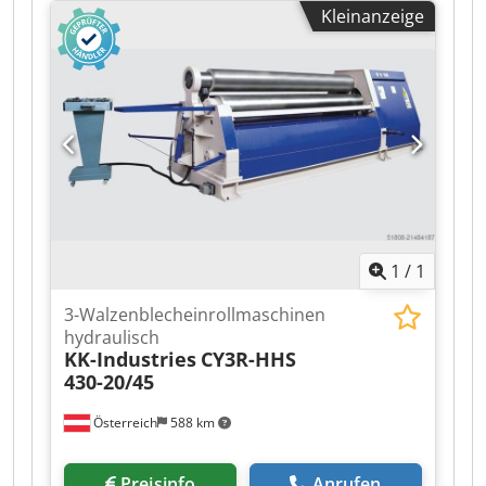
Synchronisierte hydraulische Drehung der 3
Kleinanzeige
Arbeitsbreite:
3’000 mm
, Blechstärke (max.):
25
Walzen mit stufenlos regelbarer Geschwindigkeit
mm
, Leergewicht:
24’000 kg
, TECHNISCHE
- Planetarische Bauweise mit vollhydraulischer
DETAILS Anzahl der Rollen: 4 Stk. Blechdicke
Vorbiegefunktion - Konisches Biegen mit
max.: 25 mm Arbeitsbreite max.: 3.000 mm
gehärteter Kontrastauflage - Digitale
Durchmesser der Oberwalze: 350 mm
Positionsanzeige der Biegewalzen - Walzen auf
Durchmesser der Unterwalzen: 300 mm
schwergängigen, doppelkranzigen Lagern
MASCHINEN-DETAILS Ansteuerung:
gelagert - Hydraulisches Überlastschutzsystem
Konventionell Abmessungen & Gewicht
für alle 3 Walzen - Hochdruck-Hydraulikaggregat
Abmessungen (L x B x H): 6.300 x 2.000 x 1.800
mit Mehrfachpumpen-Ölversorgung - Zentral
mm Leergewicht: 24.000 kg Codpsyua Ezefx
angeordnetes, mobiles Bedienpult mit Joysticks
Aahsrf Transportpakete: 1 Stk.
und Digitalanzeigen - Not-Aus Sicherheits-
1
/
1
System rund um den Arbeitsbereich der
Maschine Walzenflächenlänge: 3.550 mm
3-Walzenblecheinrollmaschinen
Oberwalze: Ø 950 mm Seitenwalzen: Ø 880 mm
hydraulisch
Elektrische Anschlussleistung Hydraulikaggregat:
KK-Industries
CY3R-HHS
2 x 100 PS, 380 V AC / 50 Hz Ausstattung und
430-20/45
Zubehör der Maschine: - Gehärtete Oberflächen
an allen 3 Walzen - Konisches Biegewerkzeug,
Österreich
588 km
Walzenverstellung mit Kontrastrolle -
Zentralisierte Bedienkonsole mit elektrischen
Preisinfo
Anrufen