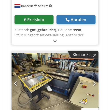
Babberich
586 km
Preisinfo
Anrufen
Zustand:
gut (gebraucht)
, Baujahr:
1998
,
Steuerungsart:
NC-Steuerung
, Anzahl der
Walzen:
4
, Unterwalzendurchmesser:
540 mm
,
Oberwalzendurchmesser:
560 mm
,
Seitenwalzendurchmesser:
420 mm
,
Kleinanzeige
Walzendurchmesser:
440 mm
, Walzenlänge:
3’100 mm
, Gesamtgewicht:
45’000 kg
,
Gesamtlänge:
8’700 mm
, Gesamtbreite:
2’900
mm
, Gesamthöhe:
3’075 mm
, Leistung:
81 kW
(110.13 PS)
, Kleinster Biegedurchmesser: 640
mm Anpresskraft gegen die Oberwalze: 5800 kN
Konusbiegevorrichtung Zentralschmieranlage
Ausgerüstet für Walzenwechsel
(Schnellwechselsystem) Walzenbreite: 3100mm
Blechstärke bei 3 x Oberwalze Ø: 50mm
Blechstärke bei 5 x Oberwalze Ø: 60mm