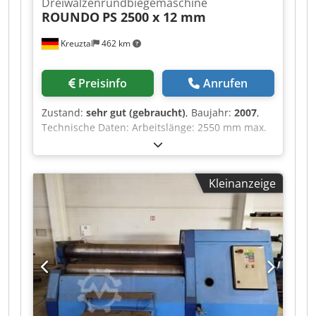
Dreiwalzenrundbiegemaschine
ROUNDO
PS 2500 x 12 mm
Kreuztal
462 km
Preisinfo
Anrufen
Zustand:
sehr gut (gebraucht)
, Baujahr:
2007
,
Technische Daten: Arbeitslänge: 2550 mm max.
Biegeleistung beim kleinem Durchmesser: 12,0
mm Bieleistung ab Durchmesser 900 mm: 18
mm Anbiegung: 10 / 12,0 mm Durchmesser
Kleinanzeige
Walzen 310 mm hydraulisches Klapplager
Antriebsleistung: 11 kW seitliche Biegehilfe
Blechhochhaltevorrichtung Digitalanzeige
Abmessungen (Länge x Breite x Höhe): ca. 4200 x
1500 x 1650 mm Gewicht: ca. 10 Tonnen
Zustand: Cjdpfx Asztckijahorf insgesamt sehr
guter Zustand, nur wenig benutzt Der Verkäufer
haftet nicht für Schreib- oder
Datenübermittlungsfehler. Die Maschine ist in