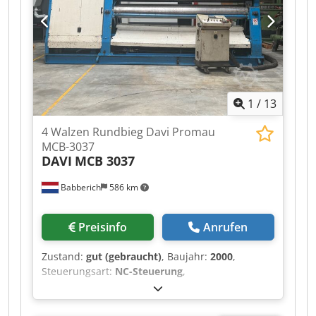
Anwendung: Rundwalzen von Blechen,
Herstellung von Manteln, Rohren, Kegeln und
Schweißkonstruktionen Zustand: ausgezeichnet
Besichtigung möglich: nach Vereinbarung
Walzen: 4 Stück + 1 Ersatzwalze Crodpfsznyilex
Aahof 2 Stück Arbeitswalzen 300 2 Stück
Hilfswalzen 200 Gesamtlänge 4500 mm
1
/
13
4 Walzen Rundbieg Davi Promau
MCB-3037
DAVI
MCB 3037
Babberich
586 km
Preisinfo
Anrufen
Zustand:
gut (gebraucht)
, Baujahr:
2000
,
Steuerungsart:
NC-Steuerung
,
Steuerungshersteller:
Davi Smart
, Anzahl der
Walzen:
4
, Unterwalzendurchmesser:
340 mm
,
Oberwalzendurchmesser:
370 mm
,