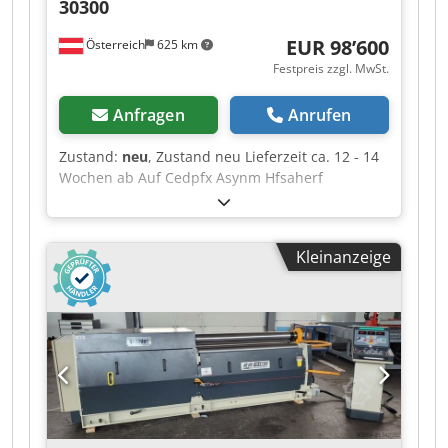
30300
EUR 98’600
Österreich
625 km
Festpreis zzgl. MwSt.
Anfragen
Anrufen
Zustand:
neu
, Zustand neu Lieferzeit ca. 12 - 14
Wochen ab Auf Cedpfx Asynm Hfsaherf
Ursprungsland Türkei Preis 98600 € Leasingrate
1863.54 € Biegelänge 3100 mm Max.
Biegekapazität - Baustahl 16 mm Max.
Kleinanzeige
Blechstärke ohne Anbiegung bei D=5x
Oberwalze 16 mm Max. Blechstärke ohne
Anbiegung bei D=3x Oberwalze 13 mm Max.
Blechstärke ohne Anbiegung bei D=1,5x Oberwal
16 mm Max. Blechstärke mit Anbiegung bei D=5x
Oberwalzen 14 mm Max. Blechstärke mit
Anbiegung bei D=1,5x Oberwalz 12 mm
Oberwalzendurchmesser 300 mm
Unterwalzendurchmesser 300 mm