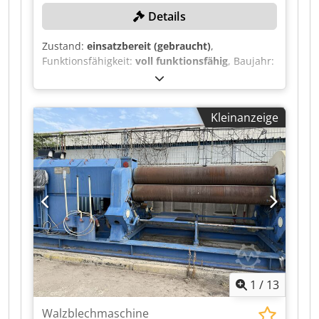
angetriebener Rollen: 2 Leistung: 30kW Länge:
Details
5900mm Breite: 2200mm Höhe: 2300mm
Gewicht: Bitte beachten Sie: Die Informationen
Zustand:
einsatzbereit (gebraucht)
,
auf dieser Seite wurden nach bestem Wissen
Funktionsfähigkeit:
voll funktionsfähig
, Baujahr:
undGewissen von uns , und soweit möglich ,
1980
, Maschinen-/Fahrzeugnummer:
4350
,
vom Hersteller bezogen.Die Informationen
Unterwalzendurchmesser:
280 mm
,
werden im guten Glauben abgegeben, aber die
Oberwalzendurchmesser:
300 mm
, Blechstärke
Genauigkeit kann nichtgarantiert werden.
Kleinanzeige
(max.):
20 mm
, Gesamtgewicht:
14’200 kg
,
Dementsprechend werden Sie keine Vertretung
Arbeitslänge:
2’000 mm
, TECHNISCHE DETAILS
und Vertragsbedingungen darstellen.Wir
Biegelänge: 2.000 mm Max. Blechstärke: 20 mm
empfehlen Ihnen, alle wichtigen Details zu
Credszi D Saspfx Aahof Anbiegeleistung: 15/11
überprüfen. 18500kg
mm Unterwalzendurchmesser: 280 mm
Oberwalzendurchmesser: 300 mm MASCHINEN-
DETAILS Antriebsleistung Hauptantrieb: 16,2 kW
Antriebsleistung Antrieb Oberwalze: 4,8 kW
Antriebsleistung Antrieb Unterwalze: 3,7 kW
Gewicht: 14.200 kg
1
/
13
Walzblechmaschine