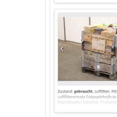
Zustand:
gebraucht
, Luftfilter, 
Luftfiltereinsatz Csdpspbihnjfx Ac
Preis/Abgabe: komplett -Transpo