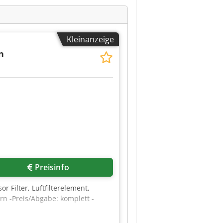
Kleinanzeige
n
Preisinfo
or Filter, Luftfilterelement,
ern -Preis/Abgabe: komplett -