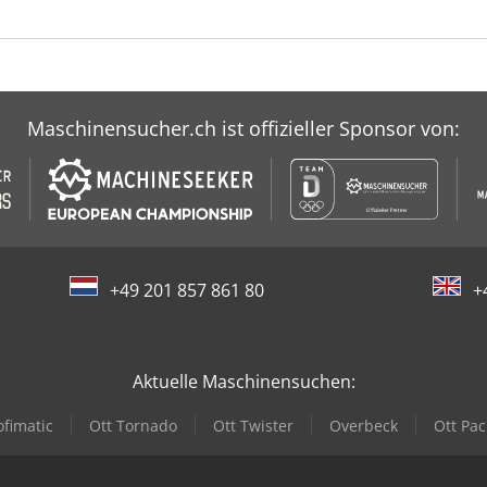
Maschinensucher.ch ist offizieller Sponsor von:
+49 201 857 861 80
+
Aktuelle Maschinensuchen:
ofimatic
Ott Tornado
Ott Twister
Overbeck
Ott Paci