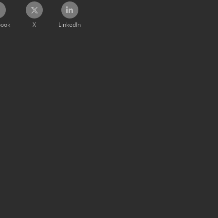
book
X
LinkedIn