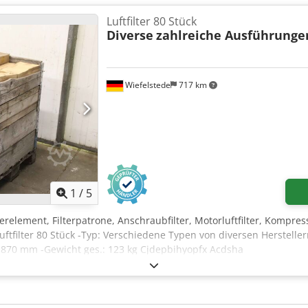
Luftfilter 80 Stück
Diverse
zahlreiche Ausführunge
Wiefelstede
717 km
1
/
5
Filterelement, Filterpatrone, Anschraubfilter, Motorluftfilter, Kompress
 Luftfilter 80 Stück -Typ: Verschiedene Typen von diversen Herstelle
870 mm -Gewicht ges.: 123 kg Cjdepbihyopfx Acdsha