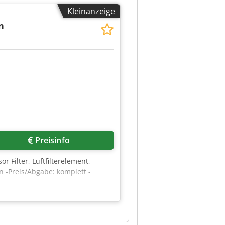
Kleinanzeige
n
Preisinfo
or Filter, Luftfilterelement,
rn -Preis/Abgabe: komplett -