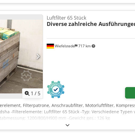
Luftfilter 65 Stück
Diverse
zahlreiche Ausführunge
Wiefelstede
717 km
1
/
5
Filterelement, Filterpatrone, Anschraubfilter, Motorluftfilter, Kompress
dsha -Filterelemente: Luftfilter 65 Stück -Typ: Verschiedene Typen 
rtabmessung: 1200/800/H900 mm -Gewicht ges.: 126 kg