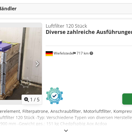
Händler
Luftfilter 120 Stück
Diverse
zahlreiche Ausführunge
Wiefelstede
717 km
1
/
5
Filterelement, Filterpatrone, Anschraubfilter, Motorluftfilter, Kompress
 Luftfilter 120 Stück -Typ: Verschiedene Typen von diversen Herstell
900 mm -Gewicht ges.: 151 kg Chedpfspbig Aox Acdoa