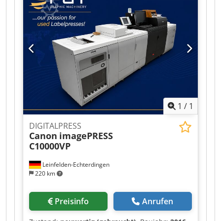
1
/
1
DIGITALPRESS
Canon
imagePRESS
C10000VP
Leinfelden-Echterdingen
220 km
Preisinfo
Anrufen