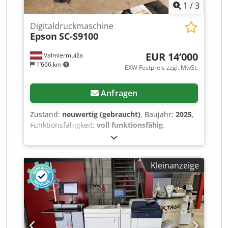
1
/
3
Digitaldruckmaschine
Epson
SC-S9100
EUR 14’000
Valmiermuiža
1’666 km
EXW Festpreis zzgl. MwSt.
Anfragen
Zustand:
neuwertig (gebraucht)
, Baujahr:
2025
,
Funktionsfähigkeit:
voll funktionsfähig
,
Eingangsstrom:
12 A
, Eingangsspannung:
240 V
,
Wir bieten diese neue Epson SC-S9100
Digitaldruckmaschine zu einem sehr guten Preis
Kleinanzeige
an. Baujahr 2025. Zusätzlich ist das Programm
Onyx enthalten. Hersteller: Epson Modell: SC-
S9100 Interne Modellnummer: K471A
Seriennummer: XD3S000131 Eingangsspannung
1: 100-120/200-240 V Eingangsfrequenz 1: 50/60
Hz Eingangsstrom 1: 12/10 A Eingangsspannung