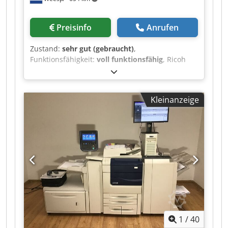
Preisinfo
Anrufen
Zustand:
sehr gut (gebraucht)
,
Funktionsfähigkeit:
voll funktionsfähig
, Ricoh
Pro C9200, Sonderausführung für den grafischen
Bereich. Die Maschine ist in gutem
Betriebszustand und kann in unserem
Kleinanzeige
Unternehmen in Amsterdam besichtigt und
getestet werden! Dwsdezrw U Tepfx Acdja
1
/
40