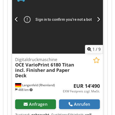
branchenführende Farbgenauigkeit. Zusätzlich
ist das Programm Onyx enthalten. Dwsdpfx
Aszqncfocdsa
1
/
9
Digitaldruckmaschine
OCE VarioPrint 6180 Titan
incl. Finisher
and Paper
Deck
EUR 14’490
Langenfeld (Rheinland)
488 km
EXW Festpreis zzgl. MwSt.
Anfragen
Anrufen
Zustand:
gebraucht
, Funktionsfähigkeit:
voll