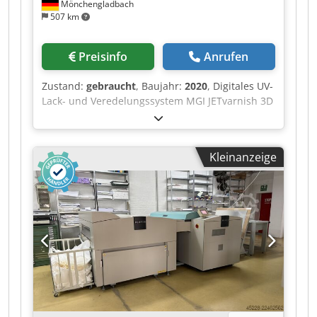
Mönchengladbach
Standort: Westeuropa Preis auf Anfrage
507 km
Preisinfo
Anrufen
Zustand:
gebraucht
, Baujahr:
2020
, Digitales UV-
Lack- und Veredelungssystem MGI JETvarnish 3D
Evo 75 max. Bogenformat: 1.200 × 750 mm
Verarbeitbares Material: 135–800 g/m²
Beschichtungseinheit: 135–400 g/m²
Kleinanzeige
Djdpozqyrrsfx Acdswa Geeignet für gestrichene
und ungestrichene Papiere und Kartonagen,
vorbeschichtete sowie laminierte/kaschierte
Substrate und geeignete Kunststoffmedien.
Lackierung: Varnish High-Gloss Klarlack 18-Liter-
Tank Lackschichtdicke: 7–232 µm Digitale UV-
Lackveredelung, partielle und vollflächige
Lackierung sowie 3D-/Relieflackeffekte. Maschine
unter Strom, kurzfristig verfügbar. Standort:
Westeuropa Preis auf Anfrage