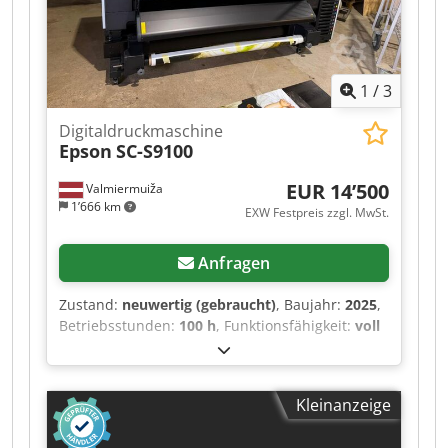
1
/
3
Digitaldruckmaschine
Epson
SC-S9100
EUR 14’500
Valmiermuiža
1’666 km
EXW Festpreis zzgl. MwSt.
Anfragen
Zustand:
neuwertig (gebraucht)
, Baujahr:
2025
,
Betriebsstunden:
100 h
, Funktionsfähigkeit:
voll
funktionsfähig
, Verkauf eines professionellen,
leistungsstarken Epson SureColor SC-S9100 Eco-
Solvent-Druckers mit einer Druckbreite von 64
Kleinanzeige
Zoll. Er verfügt über das 11-Farben-UltraChrome
GS3-Tintensystem (einschließlich Grün) für eine