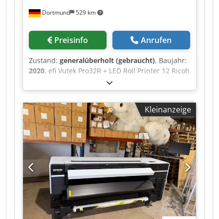
Dortmund
529 km
Preisinfo
Anrufen
Zustand:
generalüberholt (gebraucht)
, Baujahr:
2020
, efi Vutek Pro32R + LED Roll Printer 12 Ricoh
Gen 5 Printheads 7pl Utradrop Color 4 C +White (
over and under print) age 2020 installed full
refurbished and all printheads Dwodpfxszqgn
Kleinanzeige
Hs Acdsa were new changed Speed up to 256
m2/h Printer is complete cleaned : Carriage
complete -New printheads and tubes Filters and
Matan firmaware ect .