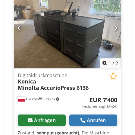
Digital Production Resolution: 1,200 dpi
1
/
2
Digitaldruckmaschine
Konica
Minolta
AccurioPress 6136
EUR 7’400
Cieszyn
838 km
Festpreis zzgl. MwSt.
Anfragen
Anrufen
Zustand:
sehr gut (gebraucht)
, Die Maschine