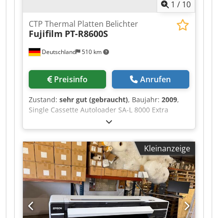
1
/
10
CTP Thermal Platten Belichter
Fujifilm
PT-R8600S
Deutschland
510 km
Preisinfo
Anrufen
Zustand:
sehr gut (gebraucht)
, Baujahr:
2009
,
Single Cassette Autoloader SA-L 8000 Extra
Kasette für SA-L 8000 Dsdpfszqudcex Acdswa
PLATTEN STAPLER PST 480C Plattenformat Max:
1,160 x 940 mm Plate Size Min: 450 x 370 mm 20
Kleinanzeige
plates/hr at 2,400 dpi