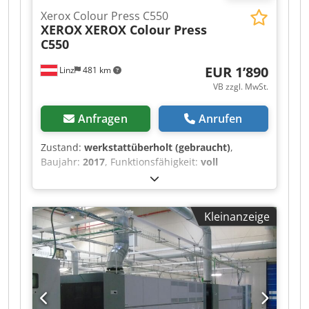
Xerox Colour Press C550
XEROX
XEROX Colour Press
C550
EUR 1’890
Linz
481 km
VB zzgl. MwSt.
Anfragen
Anrufen
Zustand:
werkstattüberholt (gebraucht)
,
Baujahr:
2017
, Funktionsfähigkeit:
voll
funktionsfähig
, S. g. Damen & Herren! Wir
bieten Ihnen eine XEROX Colour Press C550 mit
CREO CX560 Print Server (Aktivierungsdongle für
Kleinanzeige
Monitor, Tastatur & Maus ist inkludiert, die
Zubehörteile selbst jedich nicht!), i1
Spectralphotometer, A3+/SRA3 High Capacity
Feeder mit 1 Lade & Professional Booklet Maker
Finisher zum Kauf an. OPTIONAL: Als Alternative
zum CREO Print Server können wir dieses Gerät
zum gleich Preis auch mit einem intgrierten