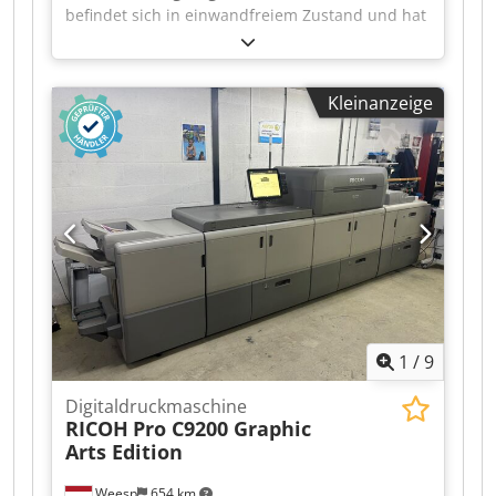
befindet sich in einwandfreiem Zustand und hat
einen Zählerstand von 1,6 Millionen. Folgende
Optionen sind im Lieferumfang enthalten: RU
510 / PF 710 / FS 532. Dwsdpfszr Hyrex Acdja
Kleinanzeige
1
/
9
Digitaldruckmaschine
RICOH
Pro C9200 Graphic
Arts Edition
Weesp
654 km