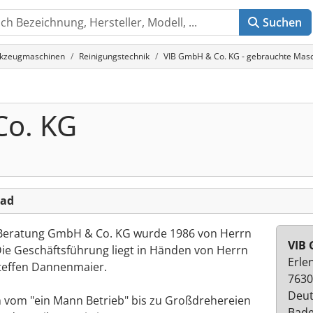
Suchen
rkzeugmaschinen
Reinigungstechnik
VIB GmbH & Co. KG - gebrauchte Masc
Co. KG
bad
e Beratung GmbH & Co. KG wurde 1986 von Herrn
VIB 
e Geschäftsführung liegt in Händen von Herrn
Erle
effen Dannenmaier.
7630
Deut
 vom "ein Mann Betrieb" bis zu Großdrehereien
Bad