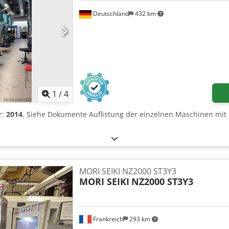
Deutschland
432 km
1
/
4
r:
2014
, Siehe Dokumente Auflistung der einzelnen Maschinen mit 
MORI SEIKI NZ2000 ST3Y3
MORI SEIKI
NZ2000 ST3Y3
Frankreich
293 km