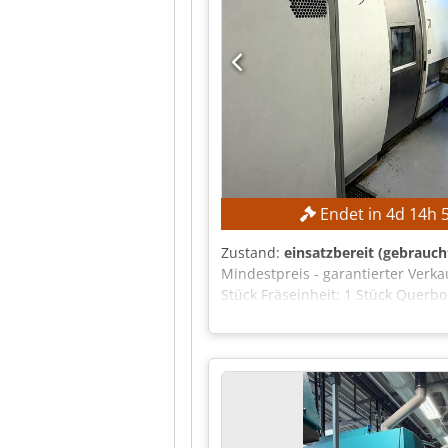
Endet in
4
d
14
h
Zustand:
einsatzbereit (gebrauch
Mindestpreis - garantierter Verk
Stück Fräseinheit: 1 Stück Querbo
in X-Achse verfahrbar Frontalposit
Rotatorisch voll steuerbare Spin
Frontalposition 6: Angetriebene 
verfahrbar Elektronische Vollaus
Trommelschlitten MASCHINEN-DET
Späneförderer Hochdruckkühlaggr
Bauteile für den Schaltschrank Ne