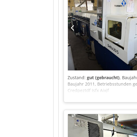
Zustand:
gut (gebraucht)
, Baujah
Baujahr 2011, Betriebsstunden ge
Credpeztdf Isfx Aixjf