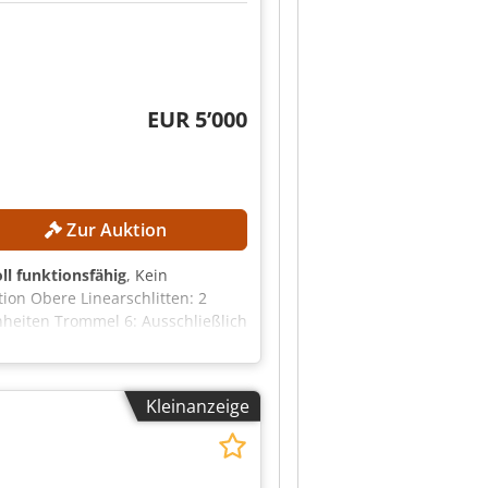
EUR 5’000
Zur Auktion
ll funktionsfähig
, Kein
on Obere Linearschlitten: 2
inheiten Trommel 6: Ausschließlich
hrbar Frontalpositionen 2 bis 4:
nnenkonturen und Radien
rkzeugen, auf die Ansichtsseite
Kleinanzeige
sitionen und sechs
xszrgnpe Aixjrf AUSSTATTUNG
n Ersatzteile Elektronische