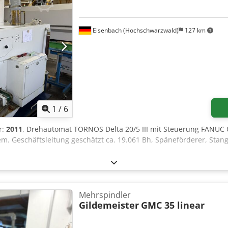
Eisenbach (Hochschwarzwald)
127 km
1
/
6
r:
2011
, Drehautomat TORNOS Delta 20/5 III mit Steuerung FANUC O
m. Geschäftsleitung geschätzt ca. 19.061 Bh, Späneförderer, Sta
Mehrspindler
Gildemeister
GMC 35 linear