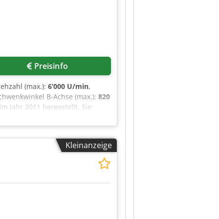
Preisinfo
rehzahl (max.):
6’000 U/min
,
Schwenkwinkel B-Achse (max.):
820
 Jahr 2011 hergestellt. Sie
ngslänge von 260 mm. Die
indel-Drehfunktionen. Wenn Sie
botene Mehrspindel-Drehmaschine
Kleinanzeige
skapazität: • Maximaler
hse: 300 / 810 mm • B-Achse
indigkeiten: • Eilgang X / Z: 30 /
usstattung • Stangenlader von
indle Yes