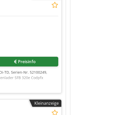
Preisinfo
i-TD, Serien-Nr. 52100249,
genlader SFB 320e Codpfx
Kleinanzeige