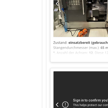
Zustand:
einsatzbereit (gebrauch
Stangendurchmesser (max.):
65 
°
, Anzahl der Achsen:
12
, Diese 
verfügt über einen maximalen B
Maschine ist mit zwei Spindeln u
auf der Suche nach hochwertigen
MORI SEIKI NZ2000 ST3Y3 in Betrac
Bearbeitungsdurchmesser: 200 mm
(zwei Spindeln): 920 mm • Spindeln
50 m/min • Angetriebene Werkzeug
TOP AUTOMAZIONI (2018) • Spänef