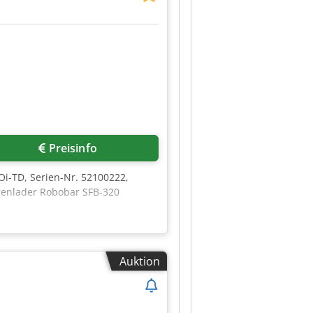
Preisinfo
i-TD, Serien-Nr. 52100222,
ngenlader Robobar SFB-320
Auktion