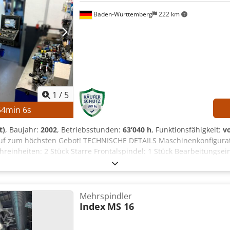
Baden-Württemberg
222 km
1
/
5
54
min
5
s
t)
, Baujahr:
2002
, Betriebsstunden:
63’040 h
, Funktionsfähigkeit:
vo
auf zum höchsten Gebot! TECHNISCHE DETAILS Maschinenkonfigurati
hreinheiten: 2 Stück Starre Frontalspindel: 1 Stück Bearbeitungse
ion 1: Rotatorisch starre Spindel, ausschließlich vor- und zurückfa
deln Frontalposition 5: Inneneinstechachse zur Bearbeitung von I
Abgreifspindel mit rückseitigem Bearbeitungsschlitten und zwei We
stattung Elektronisch ansteckbare Zusatzantriebe an den Frontalpo
Mehrspindler
AILS Einschaltstunden: 98.119 h Spindelstunden: 63.040 h Csdpf
Index
MS 16
egat Stangenlader Fräseinheit Zwei Querbohreinheiten Spannzange
ue starre Frontalspindel