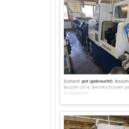
Zustand:
gut (gebraucht)
, Baujah
Baujahr 2014, Betriebsstunden ge
Aijztdgfexerf