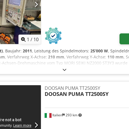
1
/
10
t)
, Baujahr:
2011
, Leistung des Spindelmotors:
25’000 W
, Spindeld
mm
, Verfahrweg X-Achse:
210 mm
, Verfahrweg Y-Achse:
110 mm
, 
12-Achsen-Drehmaschine vom Typ MORI SEIKI NZ2000 ST3Y3 wurde im
earbeitungsdurchmesser von 200 mm und eine maximale Bearbeitu
nd drei Revolvern ausgestattet und bietet damit effiziente Mehrsp
 Drehfunktionen sind, sollten Sie die von uns zum Verkauf ange
ht ziehen. Kontaktieren Sie uns für weitere Details. • Bearbeitung
DOOSAN PUMA TT2500SY
 • Maximale Bearbeitungslänge: 260 mm • Achsverfahrweg: • Z-Ac
DOOSAN
PUMA TT2500SY
: • Spindelleistung: 22 / 25 kW • Gegenspindel: Ja • Vorschubgeschw
e: • Leistung der angetriebenen Werkzeuge: 5,5 / 7,5 kW Zusatza
örderer Technical Specification Credpfozpxupex Aixef Counter Sp
Italien
293 km