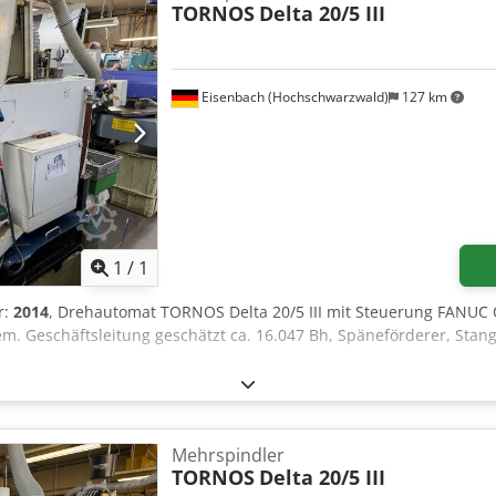
TORNOS
Delta 20/5 III
Eisenbach (Hochschwarzwald)
127 km
Mehr Bilder anfragen
1
/
1
r:
2014
, Drehautomat TORNOS Delta 20/5 III mit Steuerung FANUC O
m. Geschäftsleitung geschätzt ca. 16.047 Bh, Späneförderer, Stan
Mehrspindler
TORNOS
Delta 20/5 III