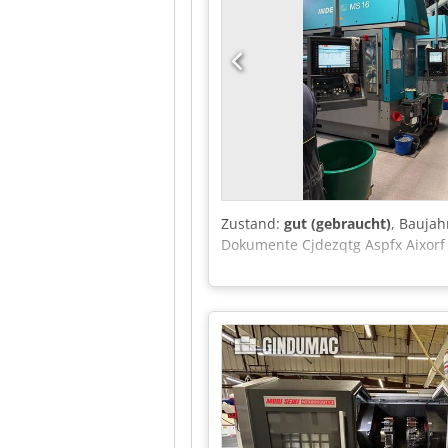
Zustand:
gut (gebraucht)
, Baujah
Dokumente Cjdezqtg Aspfx Aixorf