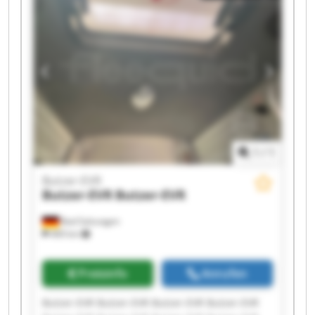
1
/
1
Butzer-EVR
Butzer-EVR
Butzer-EVR
Bad Salzungen
469 km
Preisinfo
Anrufen
Butzer-EVR Butzer-EVR Butzer-EVR Butzer-EVR