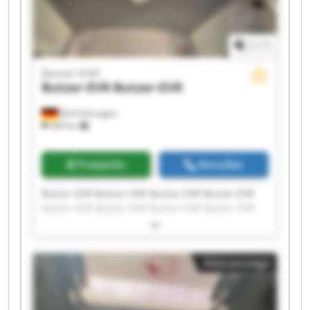
1
/
1
Butzer-EVR
Butzer-EVR
Butzer-EVR
Bad Salzungen
469 km
Preisinfo
Anrufen
Butzer-EVR Butzer-EVR Butzer-EVR Butzer-EVR
Butzer-EVR Butzer-EVR Butzer-EVR Butzer-EVR
Butzer-EVR Butzer-EVR Butzer-EVR Butzer-EVR
Butzer-EVR Butzer-EVR Butzer-EVR Butzer-EVR
Butzer-EVR Butzer-EVR Butzer-EVR Butzer-EVR
Kleinanzeige