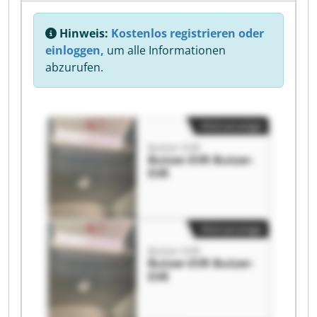
Hinweis:
Kostenlos registrieren oder
einloggen,
um alle Informationen
abzurufen.
Kleinanzeige
Butzer-EVR
Butzer-EVR Butzer-
EVR
Kleinanzeige
Butzer-EVR
Butzer-EVR Butzer-
EVR