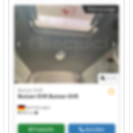
Butzer-EVR Butzer-EVR Butzer-EVR Butzer-EVR
Kleinanzeige
1
/
1
Butzer-EVR
Butzer-EVR
Butzer-EVR
Bad Salzungen
469 km
Preisinfo
Anrufen