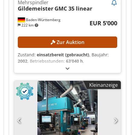
Mehrspindler
Gildemeister
GMC 35 linear
Baden-Württemberg
EUR 5’000
222 km
Zur Auktion
Zustand:
einsatzbereit (gebraucht)
, Baujahr:
2002
, Betriebsstunden:
63’040 h
,
Funktionsfähigkeit:
voll funktionsfähig
, Kein
Mindestpreis - garantierter Verkauf zum
höchsten Gebot! TECHNISCHE DETAILS
Kleinanzeige
Maschinenkonfiguration Obere Linearschlitten: 2
Stück Fräseinheit: 1 Stück Querbohreinheiten: 2
Stück Starre Frontalspindel: 1 Stück
Bearbeitungseinheiten Trommel 6:
Ausschließlich in X-Achse verfahrbar
Frontalposition 1: Rotatorisch starre Spindel,
ausschließlich vor- und zurückfahrbar
Frontalpositionen 2 bis 4: Rotatorisch voll