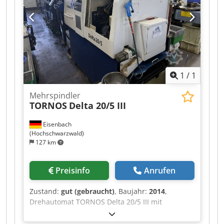
1
/
1
Mehrspindler
TORNOS
Delta 20/5 III
Eisenbach
(Hochschwarzwald)
127 km
Preisinfo
Anrufen
Zustand:
gut (gebraucht)
, Baujahr:
2014
,
Drehautomat TORNOS Delta 20/5 III mit
Steuerung FANUC Oi-TD, Serien-Nr. 52100249,
Baujahr 2014, Betriebsstunden gem.