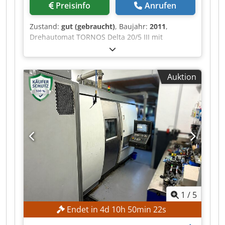
Preisinfo
Anrufen
Zustand:
gut (gebraucht)
, Baujahr:
2011
,
Drehautomat TORNOS Delta 20/5 III mit
Steuerung FANUC Oi-TD, Serien-Nr. 52100222,
Baujahr 2011, Betriebsstunden gem.
Geschäftsleitung geschätzt ca. 19.061 Bh,
Auktion
Späneförderer, Stangenlader Robobar SFB-320
Dcjdpfsztdf Ijx Aivok
1
/
5
Endet in
4
d
10
h
50
min
21
s