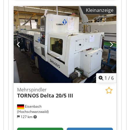
Geschäftsleitung geschätzt ca. 16.047 Bh,
Kleinanzeige
Späneförderer, Stangenlader SFB 320e Dsdpfx
Ajztdgfoivock
1
/
6
Mehrspindler
TORNOS
Delta 20/5 III
Eisenbach
(Hochschwarzwald)
127 km