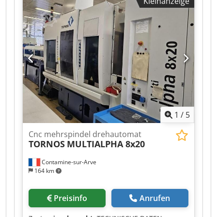
Kleinanzeige
1
/
5
Cnc mehrspindel drehautomat
TORNOS
MULTIALPHA 8x20
Contamine-sur-Arve
164 km
Preisinfo
Anrufen