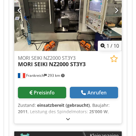
1
/
10
MORI SEIKI NZ2000 ST3Y3
MORI SEIKI
NZ2000 ST3Y3
Frankreich
293 km
Preisinfo
Anrufen
Zustand:
einsatzbereit (gebraucht)
, Baujahr:
2011
, Leistung des Spindelmotors:
25’000 W
,
Spindeldrehzahl (max.):
6’000 U/min
,
Stangendurchmesser (max.):
65 mm
, Verfahrweg
X-Achse:
210 mm
, Verfahrweg Y-Achse:
110 mm
,
Kleinanzeige