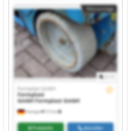
Formplast GmbH Formplast GmbH Formplast
Kleinanzeige
GmbH Formplast GmbH Formplast GmbH
Formplast GmbH Formplast GmbH Formplast
GmbH Formplast GmbH Formplast GmbH
1
/
1
Formplast GmbH
Formplast
GmbH
Formplast GmbH
Hattingen
513 km
Preisinfo
Anrufen