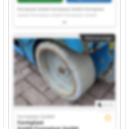
Formplast GmbH Formplast GmbH Formplast
GmbH Formplast GmbH Formplast GmbH
Formplast GmbH Formplast GmbH Formplast
GmbH Formplast GmbH Formplast GmbH
Formplast GmbH Formplast GmbH Formplast
Kleinanzeige
GmbH Formplast GmbH Formplast GmbH
Formplast GmbH Formplast GmbH Formplast
GmbH Formplast GmbH Formplast GmbH
1
/
1
Formplast GmbH
Formplast
GmbH
Formplast GmbH