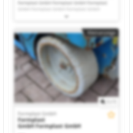
Formplast GmbH Formplast GmbH Formplast
GmbH Formplast GmbH Formplast GmbH
Formplast GmbH Formplast GmbH Formplast
GmbH Formplast GmbH Formplast GmbH
Formplast GmbH Formplast GmbH Formplast
Kleinanzeige
GmbH Formplast GmbH Formplast GmbH
Formplast GmbH Formplast GmbH Formplast
GmbH Formplast GmbH Formplast GmbH
1
/
1
Formplast GmbH
Formplast
GmbH
Formplast GmbH