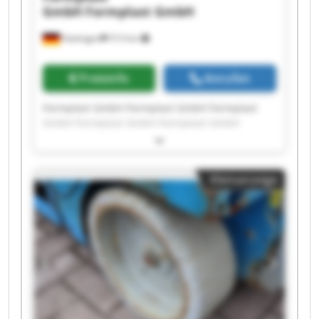
GmbH
Formplast GmbH
Hattingen
513 km
Preisinfo
Anrufen
Formplast GmbH Formplast GmbH Formplast
GmbH Formplast GmbH Formplast GmbH
Formplast GmbH Formplast GmbH Formplast
GmbH Formplast GmbH Formplast GmbH
Formplast GmbH Formplast GmbH Formplast
Kleinanzeige
GmbH Formplast GmbH Formplast GmbH
Formplast GmbH Formplast GmbH Formplast
GmbH Formplast GmbH Formplast GmbH