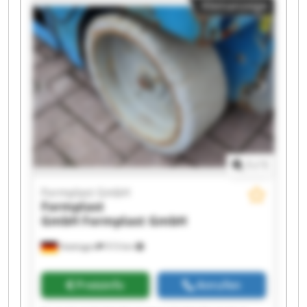
Kleinanzeige
GmbH Formplast GmbH Formplast GmbH
Formplast GmbH Formplast GmbH Formplast
GmbH Formplast GmbH Formplast GmbH
1
/
1
Formplast GmbH
Formplast
GmbH
Formplast GmbH
Hattingen
513 km
Preisinfo
Anrufen