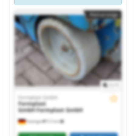
Kleinanzeige
1
/
1
Formplast GmbH
Formplast
GmbH
Formplast GmbH
Hattingen
513 km