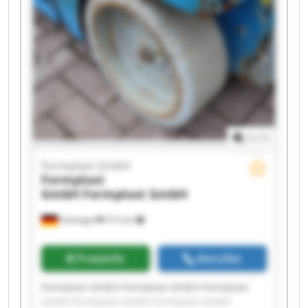
GmbH Formplast GmbH Formplast GmbH
1
/
1
Formplast GmbH
Formplast
GmbH
Formplast GmbH
Hattingen
513 km
Preisinfo
Anrufen
Formplast GmbH Formplast GmbH Formplast
GmbH Formplast GmbH Formplast GmbH