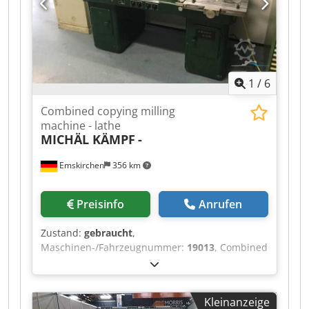
1
/
6
Combined copying milling
machine - lathe
MICHÄL KÄMPF
-
Emskirchen
356 km
Preisinfo
Anrufen
Zustand:
gebraucht
,
Maschinen-/Fahrzeugnummer:
19013
, Combined
copying milling machine - lathe MICHÄL KÄMPF
Online-Video-Inspection by Skype-Video We
would be very pleased with your visit - more
Kleinanzeige
machines on Stock Available Immediately - Can