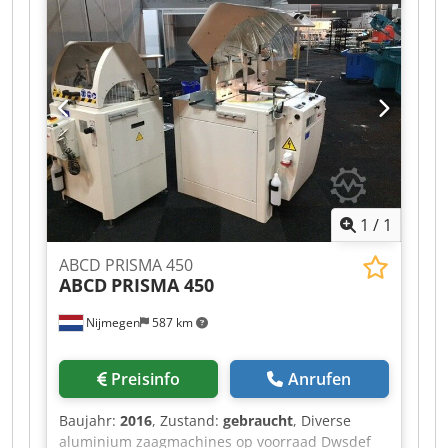
be inspect Dwedpfx Ahsh Axryslsa On Stock
Emskirchen / Nürnberg - Can be test
1
/
1
ABCD PRISMA 450
ABCD
PRISMA 450
Nijmegen
587 km
Preisinfo
Anrufen
Baujahr:
2016
, Zustand:
gebraucht
, Diverse
aluminium zaagmachines op voorraad Dwsdef