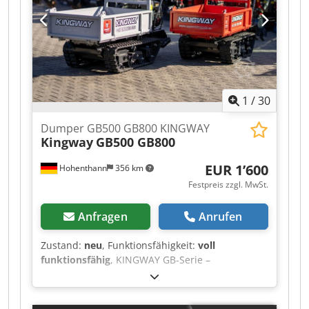
1
/
30
Dumper GB500 GB800 KINGWAY
Kingway
GB500 GB800
EUR 1’600
Hohenthann
356 km
Festpreis zzgl. MwSt.
Anfragen
Anrufen
Zustand:
neu
, Funktionsfähigkeit:
voll
funktionsfähig
, KINGWAY GB-Serie –
Professionelle Kettendumper für anspruchsvolle
Einsätze Die Kettendumper KINGWAY GB800 und
KINGWAY GB500 wurden entwickelt, um den