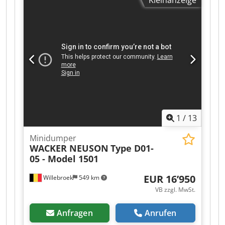
Kleinanzeige
1
/
13
Minidumper
WACKER NEUSON
Type D01-
05 - Model 1501
EUR 16’950
Willebroek
549 km
VB zzgl. MwSt.
Anfragen
Anrufen