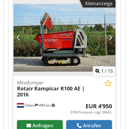
Kleinanzeige
1
/
15
Minidumper
Rotair
Rampicar R100 AE |
2016
EUR 4’950
Sittard
499 km
EXW Festpreis zzgl. MwSt.
Anfragen
Anrufen