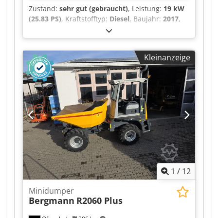
Zustand:
sehr gut (gebraucht)
, Leistung:
19 kW
(25.83 PS)
, Kraftstofftyp:
Diesel
, Baujahr:
2017
,
Betriebsstunden:
1’002 h
, Kompakt-Dumper –
Gesamtgewicht 2836 kg – Motor 19,20 kw – 1002
stunden = Weitere Informationen = Baujahr:
Kleinanzeige
2017 Modelljahr: 2017 Antrieb: Rad Leergewicht:
2.836 kg Dkedpfx Aaeyaif Uevjr CE-
Kennzeichnung: ja Seriennummer:
WNCD0105KPAL00963 Wenden Sie sich an
Miguel Cubas, um weitere Informationen zu
erhalten. = Firmeninformationen = We are
located between Antwerp and Brussels along the
A12 motorway, nearby the port of Antwerp.
Opening hours: Monday till Friday continuously
from 8.30 am to 19.00 pm.
1
/
12
Minidumper
Bergmann
R2060 Plus