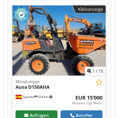
Antrieb: Rad Dsdpfxjzgvlae Aavjkr Maße
Kleinanzeige
Abmessungen (L x B x H): 322 x 130 x 196 cm
Gewichte Leergewicht: 1.900 kg Zuladung: 1.500
kg zGG: 1.975 kg Funktionell Inhalt der
Ladeschaufel: 0,8 m³ CE-Kennzeichnung: ja
Zustand Technischer Zustand: sehr gut
Optischer Zustand: sehr gut = Weitere Optionen
und Zubehör = - Arbeitslampe(n) =
Anmerkungen = Allgemein Produktionsland:
Oostenrijk Emissionsfreier, schwenkbarer
Kipper, Rasenreifen
1
/
15
Minidumper
Ausa
D150AHA
EUR 15’000
Spanien
918 km
Festpreis zzgl. MwSt.
Anfragen
Anrufen