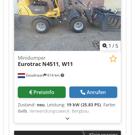
1
/
5
Minidumper
Eurotrac
N4511, W11
Goudriaan
614 km
Preisinfo
Anrufen
Zustand:
neu
, Leistung:
19 kW (25.83 PS)
, Farbe:
Gelb
, Verwendungszweck: Bergbau
Dkjdoyanunepfx Aaver Zuladung: 2.500 kg
Motormarke: Kubota