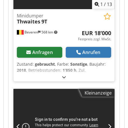
1
/
13
Minidumper
Thwaites
9T
EUR 18’000
Beveren
568 km
Festpreis zzgl. MwSt.
Anfragen
Anrufen
Zustand:
gebraucht
, Farbe:
Sonstige
, Baujahr:
2018
, Betriebsstunden:
1’850 h
, Zul.
Gesamtgewicht: 4.740 kg CE-Kennzeichnung: ja
Seriennummer: SLCM20901805E1407 Maschinen
zu verkaufen! Durchstöbern Sie unsere Webseite
Kleinanzeige
für eine Vielzahl von sofort verfügbaren
Maschinen. Wir haben weitere Optionen, als Sie
online sehen – rufen Sie uns gerne an oder
schreiben Sie uns jederzeit eine E-Mail. Alle
unsere Maschinen sind vollständig gewartet und
auf Zuverlässigkeit geprüft. Benötigen Sie Fotos?