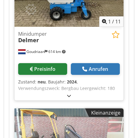
1
/
11
Minidumper
Delmer
Goudriaan
614 km
Preisinfo
Anrufen
Zustand:
neu
, Baujahr:
2024
,
Verwendungszweck: Bergbau Leergewicht: 180
kg Zuladung: 500 kg Dkodpoyawibofx Aavsr zGG:
680 kg
Kleinanzeige