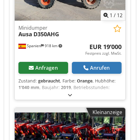
1
/
12
Minidumper
Ausa
D350AHG
EUR 19’000
Spanien
918 km
Festpreis zzgl. MwSt.
Anfragen
Anrufen
Zustand:
gebraucht
, Farbe:
Orange
, Hubhöhe:
1’040 mm
, Baujahr:
2019
, Betriebsstunden:
2’249 h
, Verwendungszweck: Bergbau Dkedpfx
Ajymmhajaver Leergewicht: 2.780 kg Zuladung:
3.500 kg zGG: 6.280 kg Abmessungen (L x B x H):
Kleinanzeige
412 x 186 x 296 cm Motortyp: Kubota Kubota