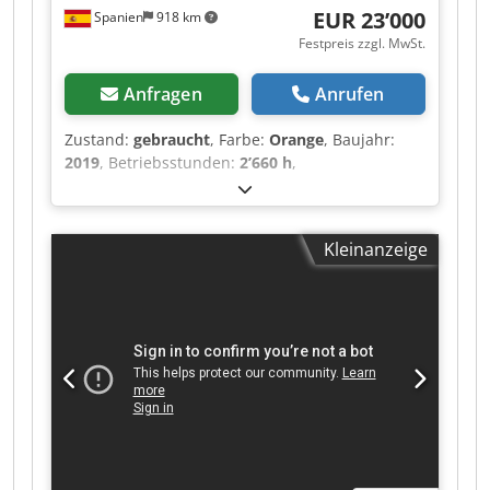
EUR 23’000
Spanien
918 km
Festpreis zzgl. MwSt.
Anfragen
Anrufen
Zustand:
gebraucht
, Farbe:
Orange
, Baujahr:
2019
, Betriebsstunden:
2’660 h
,
Verwendungszweck: Bergbau Motormarke:
Kubota Dodpfxszb I Uke Aavokr
Kleinanzeige