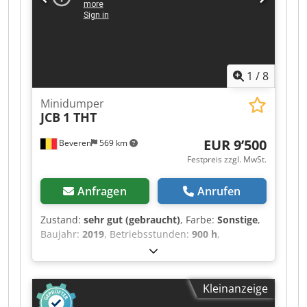
Kontaktieren Sie uns einfach, wir senden Ihnen
diese umgehend zu. Dkjdpfszblm Dox Aavjr Wir
unterstützen Sie auf Niederländisch, Englisch,
Französisch, Deutsch, Spanisch und Russisch.
Entdecken Sie unser breites Sortiment an
1
/
8
zuverlässigen Maschinen.
Minidumper
JCB
1 THT
EUR 9’500
Beveren
569 km
Festpreis zzgl. MwSt.
Anfragen
Anrufen
Zustand:
sehr gut (gebraucht)
, Farbe:
Sonstige
,
Baujahr:
2019
, Betriebsstunden:
900 h
,
Leergewicht: 515 kg Tragfähigkeit: 1.000 kg
Zulässiges Gesamtgewicht (ZG): 1.515 kg
Motorhersteller: Kubota Seriennummer:
Kleinanzeige
JCB1THTRHK2780723 Maschinen zu verkaufen!
Besuchen Sie unsere Webseite, um eine Vielzahl