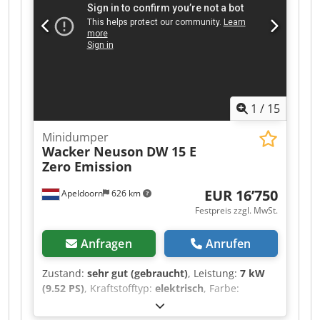
VERKAUFT !!! Alle 4 Stück sofort einsatzbereit
und schöne Maschinen! Alle 4 Stück mit Allrad
und Drehmulde! Alle 4 Stück mit NL-
Straßenzulassung! Auch günstige Zustellung
möglich!
1
/
15
Minidumper
Wacker Neuson
DW 15 E
Zero Emission
EUR 16’750
Apeldoorn
626 km
Festpreis zzgl. MwSt.
Anfragen
Anrufen
Zustand:
sehr gut (gebraucht)
, Leistung:
7 kW
(9.52 PS)
, Kraftstofftyp:
elektrisch
, Farbe:
Sonstige
, Baujahr:
2020
, Betriebsstunden:
304 h
,
Technische Informationen Fahrgestellform: Knick