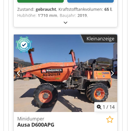
Zustand:
gebraucht
, Kraftstofftankvolumen:
65 l
,
Hubhöhe:
1’710 mm
, Baujahr:
2019
,
Betriebsstunden:
1’670 h
, Verwendungszweck:
Bergbau Leergewicht: 1.510 kg Zuladung: 1.500
kg Djdszb Nabspfx Aavokr zGG: 3.010 kg
Kleinanzeige
Abmessungen (L x B x H): 318 x 148 x 261 cm
1
/
14
Minidumper
Ausa
D600APG