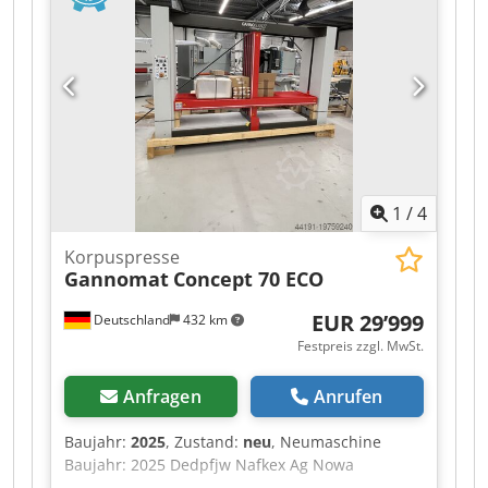
1
/
4
Korpuspresse
Gannomat
Concept 70 ECO
EUR 29’999
Deutschland
432 km
Festpreis zzgl. MwSt.
Anfragen
Anrufen
Baujahr:
2025
, Zustand:
neu
, Neumaschine
Baujahr: 2025 Dedpfjw Nafkex Ag Nowa
Ausstattung und technische Daten: komplett in