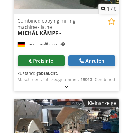
1
/
6
Combined copying milling
machine - lathe
MICHÄL KÄMPF
-
Emskirchen
356 km
Preisinfo
Anrufen
Zustand:
gebraucht
,
Maschinen-/Fahrzeugnummer:
19013
, Combined
copying milling machine - lathe MICHÄL KÄMPF
Dedpfx Ash Axryjg Njwa Online-Video-Inspection
by Skype-Video We would be very pleased with
Kleinanzeige
your visit - more machines on Stock Available
Immediately - Can be inspect On Stock
Emskirchen / Nürnberg - Can be test