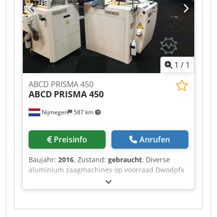
1
/
1
ABCD PRISMA 450
ABCD
PRISMA 450
Nijmegen
587 km
Preisinfo
Anrufen
Baujahr:
2016
, Zustand:
gebraucht
, Diverse
aluminium zaagmachines op voorraad Dwodpfx
Aof Rihvsg Nsa