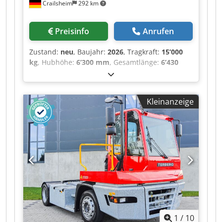
Crailsheim
292 km
Preisinfo
Anrufen
Zustand:
neu
, Baujahr:
2026
, Tragkraft:
15’000
kg
, Hubhöhe:
6’300 mm
, Gesamtlänge:
6’430
mm
, Elektrostapler JMG MC 100.08 Antrieb
Elektro Baujahr 2026 Hubhöhe (mm) 6.300
Cjdpeztgmzofx Amvsrf Tragkraft (kg) 15.000
Kleinanzeige
1
/
10