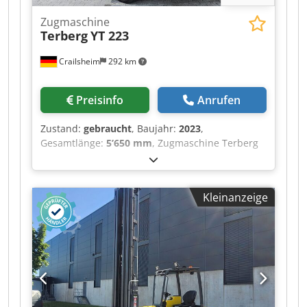
Zugmaschine
Terberg
YT 223
Crailsheim
292 km
Preisinfo
Anrufen
Zustand:
gebraucht
, Baujahr:
2023
,
Gesamtlänge:
5’650 mm
, Zugmaschine Terberg
YT 223 Codpfx Ameztgmuevsrf Antrieb Diesel
Baujahr 2023
Kleinanzeige