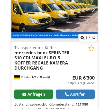
1
/
14
Transporter mit Koffer
mercedes-benz
SPRINTER
310 CDI MAXI EURO-5
KOFFER REGALE KAMERA
DURCHGANG
EUR 6’300
Rohrbach
258 km
Festpreis zzgl. MwSt.
Anfragen
Anrufen
Zustand:
gebraucht
, Kilometerstand:
121’980