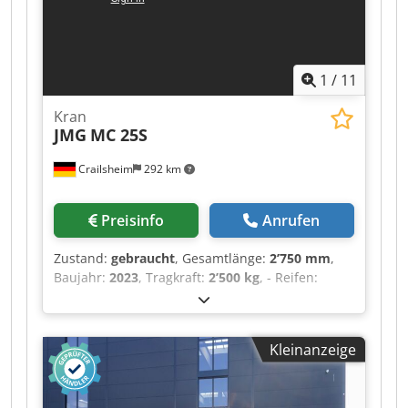
Verbrennungsmotor - Leistung (kW) 75 Hp / 55.40
kW ・Max. Drehmoment / Motordrehzahl 265
Nm @ 1400 rpm ・Zugkraft 3550 daN ・Anzahl
der Gänge (vorwärts / rückwärts) 2 / 2 ・Max.
1
/
11
travel speed 24.90 km/h ・Parkbremse
Automatische negative Parkbremse ・
Kran
Festellbremse Ölbad Lamellenbremsen an den
JMG
MC 25S
Vorderachsen ・Pumpenart Zahnradpumpe ・
Hydraulikdruck 235 bar ・Motoröl 11.20 l ・
Crailsheim
292 km
Hydrauliköl 115 l ・Fassungsvermögen des
Kraftstofftanks 63 l Credpeztgl Dsfx Amvof ・
Geräuschpegel im Fahrerstand (LpA) 76 dB ・
Preisinfo
Anrufen
Umgebungsgeräusch (LwA) 104 dB ・
Schwingungsbelastung Hand/Arm < 2.50 m/s² ・
Zustand:
gebraucht
, Gesamtlänge:
2’750 mm
,
Lenkräder (vorne / hinten) 2 / 2 ・Antriebsräder
Baujahr:
2023
, Tragkraft:
2’500 kg
, - Reifen:
(vorne / hinten) 2 / 2 ・Sicherheit / Sicherheit
Solideal, Vollgummi grau, Typ Magnum -
Zulassung der Kabine Standard EN 15000 /
Reifengröße: vorne 18x7-8, hinten 15x4,5-8 -
Kabine ROPS - FOPS Stufe 1 ・Steuerungen JSM
Radstand: 1635 mm - Bodenfreiheit Mitte: 70 -
Kleinanzeige
Proportional ausfahrbarer Ausleger -
Vorderachse Antrieb mit gegenläufiger
Bewegung - Mobile Kopf ( -70°/-35°/0°/+10°)