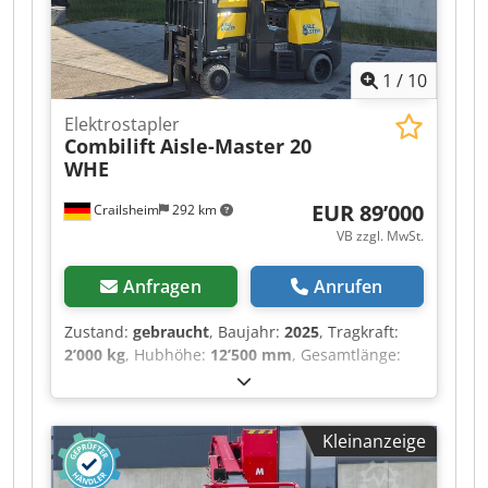
1
/
10
Elektrostapler
Combilift
Aisle-Master 20
WHE
EUR 89’000
Crailsheim
292 km
VB zzgl. MwSt.
Anfragen
Anrufen
Zustand:
gebraucht
, Baujahr:
2025
, Tragkraft:
2’000 kg
, Hubhöhe:
12’500 mm
, Gesamtlänge:
4’000 mm
, Elektrostapler Combilift Aisle-Master
20 WHE Antrieb Elektro Crsdpfeztgmnex Amvef
Baujahr 2025 Hubhöhe (mm) 12.500 Tragkraft
Kleinanzeige
(kg) 2.000