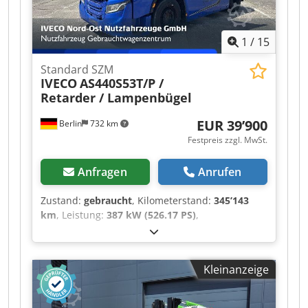
1
/
15
Standard SZM
IVECO
AS440S53T/P /
Retarder / Lampenbügel
EUR 39’900
Berlin
732 km
Festpreis zzgl. MwSt.
Anfragen
Anrufen
Zustand:
gebraucht
, Kilometerstand:
345’143
km
, Leistung:
387 kW (526.17 PS)
,
Erstzulassung:
06/2022
, Kraftstofftyp:
Diesel
,
Leergewicht:
6’870 kg
, maximales Ladegewicht:
11’130 kg
, Gesamtgewicht:
18’000 kg
, Achsen-
Kleinanzeige
Konfiguration:
4x2
, Radstand:
3’800 mm
,
nächste Prüfung (TÜV):
05/2026
, Farbe:
Blau
,
Fahrerkabine:
Sonstige
, Getriebetyp: