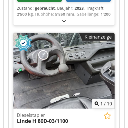
Zustand:
gebraucht
, Baujahr:
2023
, Tragkraft:
2’500 kg
, Hubhöhe:
5’850 mm
, Gabellänge:
1’200
mm
, Gesamtlänge:
5’094 mm
, ・Maximale
seitliche Reichweite: 3.40 m ・Ausbrechkraft mit
Schaufel: 3427 daN ・Kippwinkel 12 ° ・
Kleinanzeige
Schüttwinkel 117 ° ・Wenderadius (über Räder)
3.31 m ・Eigengewicht (mit Gabel) 4800 kg ・
Bereifung: Pneumatisch ・Heben 8 s ・Senken
5.40 s ・Teleskop ausfahren 5.60 s ・Teleskop
Einfahren 4.30 s ・Ankippen 3.50 s ・Auskippen
3.60 s ・Anzahl der Zylinder / Tragfähigkeit der
Zylinder 4 - 3331 cm³ ・Nennleistung
Verbrennungsmotor - Leistung (kW) 75 Hp / 55.40
kW ・Max. Drehmoment / Motordrehzahl 265
Nm @ 1400 rpm ・Zugkraft 3550 daN ・Anzahl
der Gänge (vorwärts / rückwärts) 2 / 2 ・Max.
1
/
10
travel speed 24.90 km/h ・Parkbremse
Automatische negative Parkbremse ・
Dieselstapler
Festellbremse Ölbad Lamellenbremsen an den
Linde
H 80D-03/1100
Vorderachsen ・Pumpenart Zahnradpumpe ・