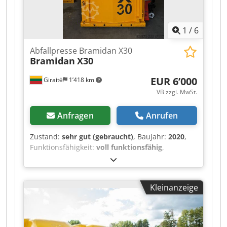
1
/
6
Abfallpresse Bramidan X30
Bramidan
X30
EUR 6’000
Giraitė
1’418 km
VB zzgl. MwSt.
Anfragen
Anrufen
Zustand:
sehr gut (gebraucht)
, Baujahr:
2020
,
Funktionsfähigkeit:
voll funktionsfähig
,
Presskraft:
30 t
, Ausstattung:
Dokumentation/Handbuch
, Geprüft und
vollständig ausgestattet. Funktioniert
Kleinanzeige
einwandfrei, neues Öl eingefüllt. Cjdpfxsztgn So
Amverf