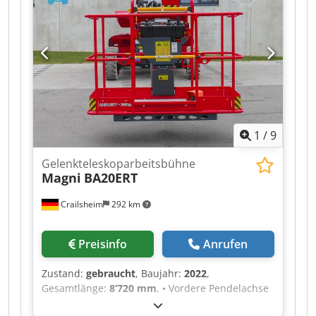
1
/
9
Gelenkteleskoparbeitsbühne
Magni
BA20ERT
Crailsheim
292 km
Preisinfo
Anrufen
Zustand:
gebraucht
, Baujahr:
2022
,
Gesamtlänge:
8’720 mm
, • Vordere Pendelachse
für höhere Stabilität auf allen Untergründen •