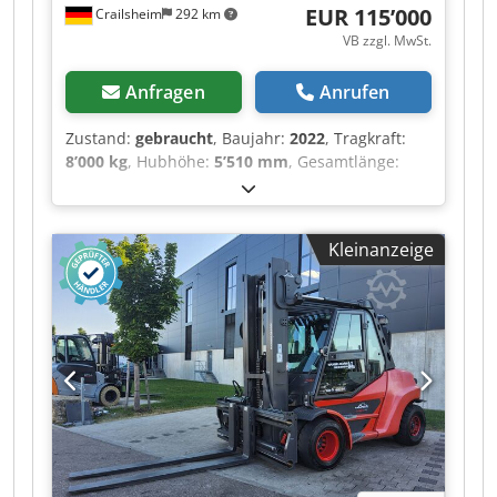
Hydraulikdruck 235 bar ・Motoröl 11.20 l ・
EUR 115’000
Crailsheim
292 km
Hydrauliköl 115 l ・Fassungsvermögen des
VB zzgl. MwSt.
Kraftstofftanks 63 l ・Geräuschpegel im
Fahrerstand (LpA) 76 dB ・Umgebungsgeräusch
Anfragen
Anrufen
(LwA) 104 dB ・Schwingungsbelastung
Hand/Arm < 2.50 m/s² ・Lenkräder (vorne /
Zustand:
gebraucht
, Baujahr:
2022
, Tragkraft:
hinten) 2 / 2 ・Antriebsräder (vorne / hinten) 2 /
8’000 kg
, Hubhöhe:
5’510 mm
, Gesamtlänge:
2 ・Sicherheit / Sicherheit Zulassung der Kabine
5’700 mm
, · Doppelpedalsteuerung für Vorwärts-
Standard EN 15000 / Kabine ROPS - FOPS Stufe 1
und Rückwärtsfahrt · hydrostatisches Bremsen ·
・Steuerungen JSM Credpfx Amjztglksvof
Joysticks in Armlehne integriert · Blendfreies
Kleinanzeige
Display mit Anzeigen für u.a. Tankinhalt, Uhrzeit,
Betriebsstunden, Serviceinfos. · Variable
Verstellpumpe für geringeren Energieverbrauch
· Linde Engine Protection System (LEPS):
Überwachung · Warnung und
Leistungsreduzierung beim Über- bzw.
Unterschreiten verschiedener
Leistungsparameter wie Motorölstand/-druck,
Kühlwasserstand/-temperatur,
Hydrauliköltemperatur, Luftfilterunterdruck ·
Hohe Sicherheit und Stabilität durch Linde