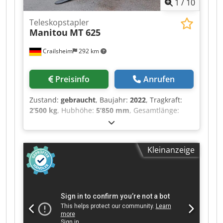
1
/
10
DANA - Lenkarten Allradlenkung mit 3 Lenkarten
- Hydraulikbedienung JSM® Multifunktions
Teleskopstapler
Joystick - Lastmomentanzeige und
Manitou
MT 625
Überlastabschaltung nach EN 15000 Norm -
Hydraulik variable Axialkolbenpumpe - Load
Crailsheim
292 km
Sensing Pumpe 180 l/min - 270 bar - Hydrauliköl
151 l Codeztgl Rjpfx Amvsrf - Kraftstoff 150 l -
Wenderadius (Aussenkante Räder) 4.88 m -
Preisinfo
Anrufen
Kippwinke Geräteaufnahme (An- / Auskippen)
137 ° - Innenschallpegel (LpA) 79.7 dB -
Zustand:
gebraucht
, Baujahr:
2022
, Tragkraft:
Außenschallpegel (LwA) 103 dB - Vibrationswert
2’500 kg
, Hubhöhe:
5’850 mm
, Gesamtlänge:
an Händen / Armen
5’145 mm
, ・Maximale seitliche Reichweite: 3.40
m ・Ausbrechkraft mit Schaufel: 3427 daN ・
Kippwinkel 12 ° ・Schüttwinkel 117 ° ・
Kleinanzeige
Wenderadius (über Räder) 3.31 m ・
Eigengewicht (mit Gabel) 4800 kg ・Bereifung:
Pneumatisch ・Heben 8 s ・Senken 5.40 s ・
Teleskop ausfahren 5.60 s ・Teleskop Einfahren
4.30 s ・Ankippen 3.50 s ・Auskippen 3.60 s ・
Anzahl der Zylinder / Tragfähigkeit der Zylinder
4 - 3331 cm³ ・Nennleistung