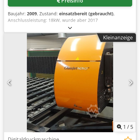
Preisinfo
Baujahr:
2009
, Zustand:
einsatzbereit (gebraucht)
,
Anschlussleistung: 18kW, wurde aber 2017
generalüberholt, eine Besichtigung ist möglich. Dkodpfxjn
Htkto Amlsr
Kleinanzeige
1
/
5
Digitaldruckmaschine