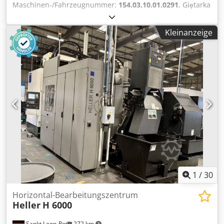
Maschinen-/Fahrzeugnummer:
154.03.10.01.0291
, Giętarka
do ramek dystansowych Lisec BSV-45 wraz z podajnikiem
do ramek oraz drukarką. Min. wymiar ramki: 250 x 150 mm
Kleinanzeige
Dksdpfxjg D Hdpj Amljr Max. wymiar ramki: 3000 x 2200
mm Napięcie: 380-3/N~50Hz Złącze: 10 kW Ciśnienie: 6 bar
Waga: 1125 kg Gwarancja rozruchowa.
1
/
30
Horizontal-Bearbeitungszentrum
Heller
H 6000
Sankt Leon-Rot
272 km