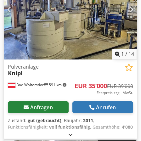
1
/
14
Pulveranlage
Knipl
EUR 35’000
Bad Waltersdorf
591 km
EUR 39’000
Festpreis zzgl. MwSt.
Anfragen
Anrufen
Zustand:
gut (gebraucht)
, Baujahr:
2011
,
Funktionsfähigkeit:
voll funktionsfähig
, Gesamthöhe:
4’000
mm
, Innenmaß Länge:
6’500 mm
, innere Breite:
1’500
mm
, Innenmaß Höhe:
2’200 mm
, Werkstückhöhe (max.):