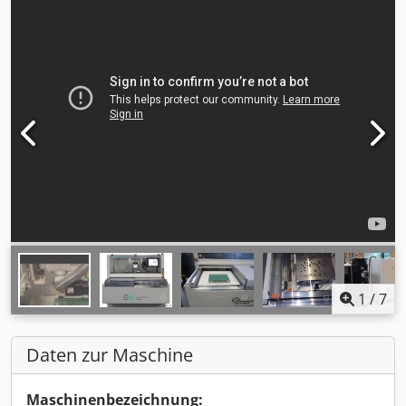
1
/
7
Daten zur Maschine
Maschinenbezeichnung: