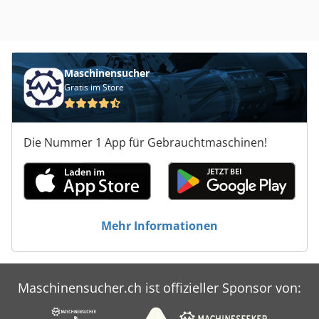
möglich! Maschinen An- / Verkauf KAUF / VERKAUF VON
PRODUKTIONS- & METALLBEARBEITUNGSMASCHINEN
UVM. Sie benötigen eine hochwertige, aber preiswerte
Metallbearbeitungsmaschine für Ihre Fertigung? Oder
wollen Sie Ihre verkaufen? Für weitere Infos- oder
Maschinensucher
Kontaktmöglichkeiten besuchen Sie uns auf unserer
Gratis im Store
Webseite
Die Nummer 1 App für Gebrauchtmaschinen!
Mehr Informationen
Maschinensucher.ch ist offizieller Sponsor von: