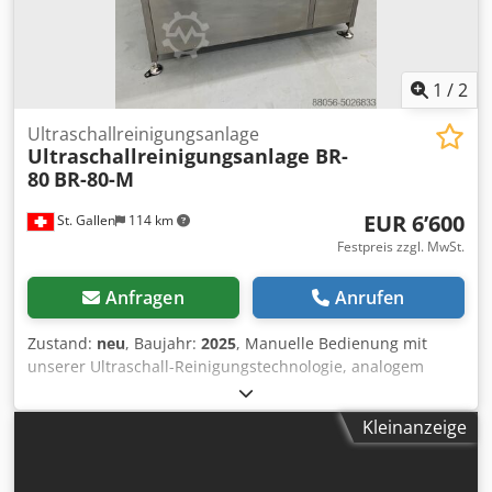
1
/
2
Ultraschallreinigungsanlage
Ultraschallreinigungsanlage BR-
80
BR-80-M
EUR 6’600
St. Gallen
114 km
Festpreis zzgl. MwSt.
Anfragen
Anrufen
Zustand:
neu
, Baujahr:
2025
, Manuelle Bedienung mit
unserer Ultraschall-Reinigungstechnologie, analogem
Bedienfeld und Temperaturregelung über einen digitalen
Thermostat. Optional können Funktionen der PRO-Serie
Kleinanzeige
hinzugefügt werden. Wir haben Volumen von 60 bis 7.500
L, um allen Anforderungen gerecht zu werden. Dkodjf
Hqavepfx Amlsr Tankinhalt: 110L