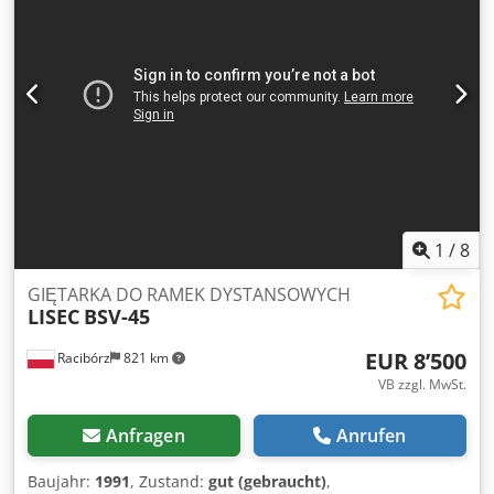
Außenmasse:1970x670x970mm Nutzmasse
Rost:550x350x250mm Ultraschall Frequenz: 40kHz
Ultraschallleistung:1000W
1
/
8
GIĘTARKA DO RAMEK DYSTANSOWYCH
LISEC
BSV-45
EUR 8’500
Racibórz
821 km
VB zzgl. MwSt.
Anfragen
Anrufen
Baujahr:
1991
, Zustand:
gut (gebraucht)
,