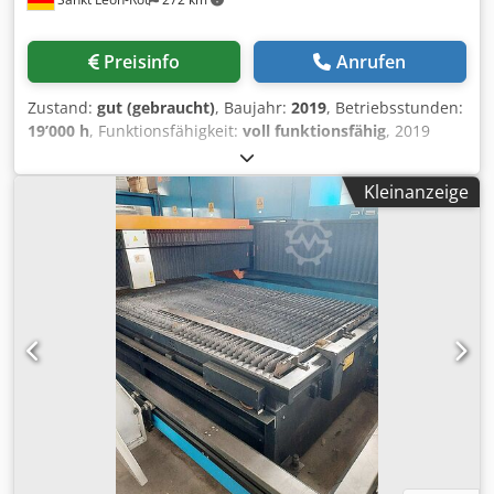
Preisinfo
Anrufen
Zustand:
gut (gebraucht)
, Baujahr:
2019
, Betriebsstunden:
19’000 h
, Funktionsfähigkeit:
voll funktionsfähig
, 2019
HELLER H6000 CNC Doppelpaletten-Horizontal-
Bearbeitungszentrum CNC-Horizontal-
Kleinanzeige
Bearbeitungszentrum mit Doppelpalette Wenig
Betriebsstunden, 1-Schicht-Maschine, Super Zustand
Hersteller: HELLER Modell: H6000 Baujahr: 2019
Maschinentyp: CNC-Horizontal-Bearbeitungszentrum
Palettensystem: Doppelpalette / 2-Paletten-System
Seriennummer: MXXXXX (auf Anfrage) Palettengröße: 630 x
630 mm Maximale Palettenbelastung: 1.000 kg Maximale
Werkstückhöhe: 1.200 mm Verfahrwege: Dksdpsy S S Hyefx
Amler X-Achse: 1.000 mm Y-Achse: 1.000 mm Z-Achse:
1.000 mm B-Achse: 360° / 0,001° Teilung
Eilganggeschwindigkeiten: X-Achse: 50.000 mm/min Y-
Achse: 50.000 mm/min Z-Achse: 75.000 mm/min B-Achse:
25 U/min Vorschubkräfte: X-Achse / Y-Achse: 15.000 N bei