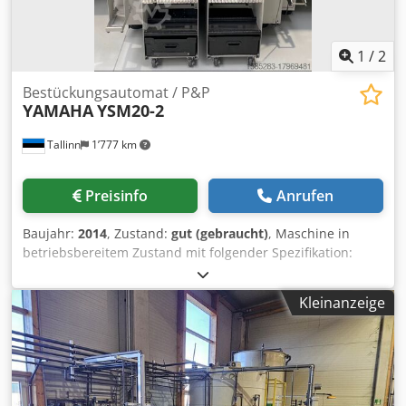
1
/
2
Bestückungsautomat / P&P
YAMAHA
YSM20-2
Tallinn
1’777 km
Preisinfo
Anrufen
Baujahr:
2014
, Zustand:
gut (gebraucht)
, Maschine in
betriebsbereitem Zustand mit folgender Spezifikation:
Zweistufig 2 x HM-Kopf 2 x ScanKamera Dkjdsvfpmlopfx
Amler 2 x Multi-Kamera 2 x Düsenstation 4 x FES32 Paket
Kleinanzeige
zur Rückverfolgbarkeit Fordern Sie zusätzliche
Informationen an!