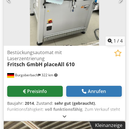
1
/
4
Bestückungsautomat mit
Laserzentrierung
Fritsch GmbH
placeAll 610
Burgoberbach
322 km
Preisinfo
Anrufen
Baujahr:
2014
, Zustand:
sehr gut (gebraucht)
,
Funktionsfähigkeit:
voll funktionsfähig
, Zum Verkauf steht
ein SMD-Bestückungsautomat der Firma Fritsch GmbH und
des Typs placeALL 610 mit einem Bestück Kopf mit
Kleinanzeige
Laserzentrierung Der Automat ist voll funktionsfähig und