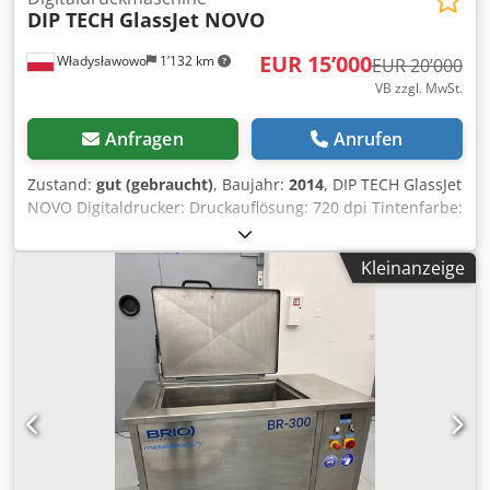
DIP TECH
GlassJet NOVO
EUR 15’000
Władysławowo
1’132 km
EUR 20’000
VB zzgl. MwSt.
Anfragen
Anrufen
Zustand:
gut (gebraucht)
, Baujahr:
2014
, DIP TECH GlassJet
NOVO Digitaldrucker: Druckauflösung: 720 dpi Tintenfarbe:
schwarz, ähnlich Ätzen, weiß und andere Sonderfarben
Maximale Glasgröße: 2200 x 1200 mm (Breite x Höhe)
Kleinanzeige
Mindestglasgröße: 400 x 400 mm Glasstärke: 2-19 mm
Druckgeschwindigkeit: bis zu 30 m2/h (bei 8 Druckköpfen
für eine Farbe) Dodpfxeiukuus Amljkr Anzahl der
erforderlichen Operatoren: einer Gesamtabmessungen:
2.500 x 4.700 x 2.000 mm (Breite x Länge x Höhe)
Bildformat: Alle gängigen Bilddateiformate einschließlich:
PDF, PS, EPS, Tiff, BMP, JPEG Umgebungstemperatur 18-25
Grad Celsius Stromversorgung: Einphasig 400 VAC x 16 A
50/60 Hz