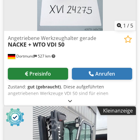
1
/
5
Angetriebene Werkzeughalter gerade
NACKE + WTO
VDI 50
Dortmund
527 km
Preisinfo
Anrufen
Zustand:
gut (gebraucht)
, Diese aufgeführten
angetriebenen Werkzeuge VDI 50 sind für einen
Werkzeugwechsler Fabrikat SAUTER und befinden sich in
einem gutem Zustand sowie voll funktionsfähig, welche
Kleinanzeige
auf einer CNC-Drehmaschine GILDEMEISTER CTX 600
gearbeitet haben. 6 x angetriebene Werkzeuge, gerade
Ausführung, Fabrikat NACKE + WTO, VDI 50 für
Werkzeugrevolver Fabrikat SAUTER: Artikel-Nr.: XVI 24275 1
Bohrfräswerkzeug, gerade Ausführung, Hersteller: NACKE,