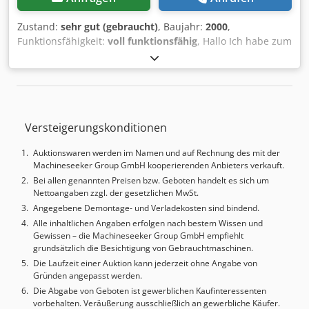
den technischen Daten vorbehalten. Der Umfang des
Zubehörs versteht sich ausschließlich und im Rahmen der
Zustand:
sehr gut (gebraucht)
, Baujahr:
2000
,
textlichen Artikelbeschreibung. Auf weiteres - z.B. zu
Funktionsfähigkeit:
voll funktionsfähig
, Hallo Ich habe zum
Zwecken der Veranschaulichung - abgebildetes Zubehör
Verkauf eine renommierte Marke CNC-DREHMASCHINE
besteht hier ausdrücklich keinerlei Anspruch.
GILDEMEISTER CTX 400 V3 mit angetriebenen Werkzeugen
und C-Achse. _ Typ: CNC-Drehmaschine Hersteller:
GILDEMEISTER Modell: CTX 400 V3 Steuerung: HEIDENHAIN
3190 + TURN PLUS Overlay Produktionsland: Deutschland
Versteigerungskonditionen
Baujahr 2000 _ Maschinenparameter: - Kopf: 12 -
Werkzeuge für VDI 30 Halter (jede zweite Nuss
Auktionswaren werden im Namen und auf Rechnung des mit der
angetrieben) - max. Drehzahl 5000/min. - max. Drehlänge
Machineseeker Group GmbH kooperierenden Anbieters verkauft.
in der Z-Achse: 640 mm - max. Drehdurchmesser in der X-
Bei allen genannten Preisen bzw. Geboten handelt es sich um
Achse: 290 mm - C-Achse - angetriebene Werkzeuge -
Nettoangaben zzgl. der gesetzlichen MwSt.
BERG KH 200 Spindelhalter - max. Wellendurchmesser Fi-
Angegebene Demontage- und Verladekosten sind bindend.
65 mm - Fertigteilsammler Codpfx Aastpuh As Ueha -
Alle inhaltlichen Angaben erfolgen nach bestem Wissen und
Kühlsystem - hydraulischer Reitstock - Späneförderer -
Gewissen – die Machineseeker Group GmbH empfiehlt
Spindelantriebsleistung: 21 KW - DTR - Maschinengewicht:
grundsätzlich die Besichtigung von Gebrauchtmaschinen.
5,2 Tonnen _ WARUM LOHNT ES SICH, MASCHINEN BEI PPM
Die Laufzeit einer Auktion kann jederzeit ohne Angabe von
ZU KAUFEN? - wir haben unseren eigenen Service _
Gründen angepasst werden.
stationär und mobil - wir haben bereits über 700 DMG-
Die Abgabe von Geboten ist gewerblichen Kaufinteressenten
Maschinen verkauft - Möglichkeit, die Maschine beim
vorbehalten. Veräußerung ausschließlich an gewerbliche Käufer.