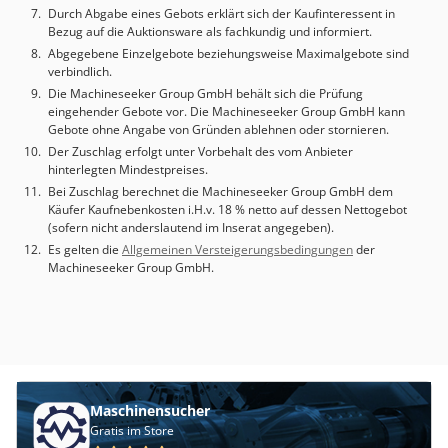
Kunden vor Ort zu starten - Bedienerschulung und
Durch Abgabe eines Gebots erklärt sich der Kaufinteressent in
Lieferung der Maschine an den Kunden im Preis
Bezug auf die Auktionsware als fachkundig und informiert.
inbegriffen - alle unsere Maschinen wurden einer
Abgegebene Einzelgebote beziehungsweise Maximalgebote sind
verbindlich.
professionellen technischen Überprüfung unterzogen -
100% betriebsbereit - Der Kauf der Maschine ist über ein
Die Machineseeker Group GmbH behält sich die Prüfung
eingehender Gebote vor. Die Machineseeker Group GmbH kann
Ratensystem oder Leasing möglich.
Gebote ohne Angabe von Gründen ablehnen oder stornieren.
Der Zuschlag erfolgt unter Vorbehalt des vom Anbieter
hinterlegten Mindestpreises.
Bei Zuschlag berechnet die Machineseeker Group GmbH dem
Käufer Kaufnebenkosten i.H.v. 18 % netto auf dessen Nettogebot
(sofern nicht anderslautend im Inserat angegeben).
Es gelten die
Allgemeinen Versteigerungsbedingungen
der
Machineseeker Group GmbH.
Maschinensucher
Gratis im Store