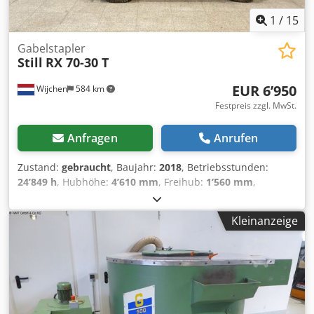
1
/
15
Gabelstapler
Still
RX 70-30 T
EUR 6’950
Wijchen
584 km
Festpreis zzgl. MwSt.
Anfragen
Anrufen
Zustand:
gebraucht
, Baujahr:
2018
, Betriebsstunden:
24’849 h
, Hubhöhe:
4’610 mm
, Freihub:
1’560 mm
,
Kraftstofftyp:
Gas
, Masttyp:
Triplex
, Gabellänge:
1’190 mm
,
Gabelbreite:
1’100 mm
, Gesamthöhe:
2’200 mm
,
Kleinanzeige
Gesamtlänge:
3’700 mm
, Gesamtbreite:
1’180 mm
, Farbe:
Grau
, Hubkapazität: 3.000 kg - Baujahr: 2018 -
Dokumentation verfügbar: Ja - CE-Kennzeichnung
vorhanden: Ja Codoywt N Hspfx Aa Uoha - CE-Zertifikat
vorhanden: Nein - Seriennummer: 517387J00054 -
Betriebsstunden: 24849 - Hubkraft: 3000kg - Hubhöhe: