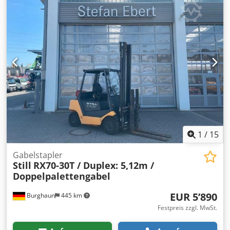
Maschinengewicht ca. 1,2 t Abmessungen L x B x H 1,5 x
1,6 x 1,6 m Vibrationstrockner Siehe Bilder
1
/
15
Gabelstapler
Still
RX70-30T / Duplex: 5,12m /
Doppelpalettengabel
EUR 5’890
Burghaun
445 km
Festpreis zzgl. MwSt.