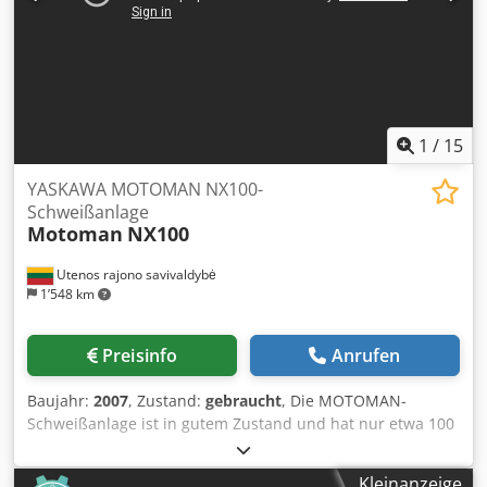
1
/
15
YASKAWA MOTOMAN NX100-
Schweißanlage
Motoman
NX100
Utenos rajono savivaldybė
1’548 km
Preisinfo
Anrufen
Baujahr:
2007
, Zustand:
gebraucht
, Die MOTOMAN-
Schweißanlage ist in gutem Zustand und hat nur etwa 100
Arbeitsstunden geleistet. Eine solche Anlage wird meist in
der Produktion von Landmaschinen - Anhängern, Rahmen,
Kleinanzeige