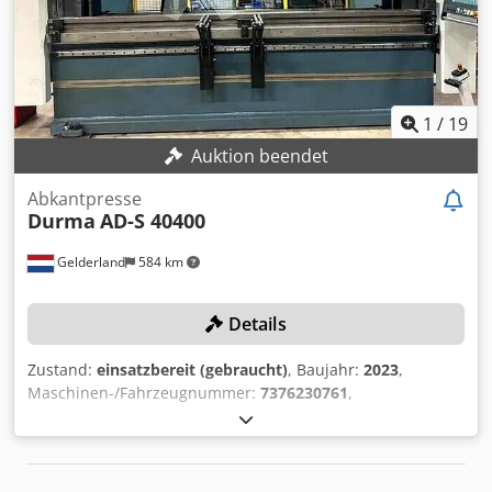
1
/
19
Auktion beendet
Abkantpresse
Durma
AD-S 40400
Gelderland
584 km
Details
Zustand:
einsatzbereit (gebraucht)
, Baujahr:
2023
,
Maschinen-/Fahrzeugnummer:
7376230761
,
Funktionsfähigkeit:
voll funktionsfähig
, Betriebsstunden:
305 h
, Presskraft:
400 t
, Hub:
365 mm
, Ausladung:
630
mm
, Steuerungsmodell:
Durma DT-15
, Arbeitsbreite:
4’050
mm
, TECHNISCHE DETAILS Presskraft: 400 t Arbeitsbreite