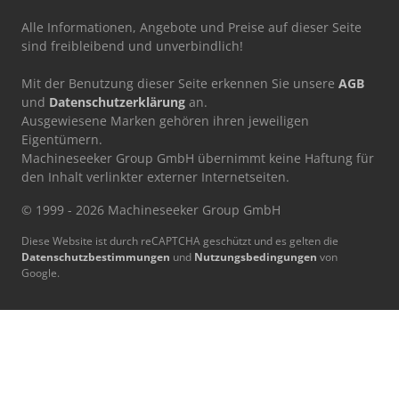
Alle Informationen, Angebote und Preise auf dieser Seite
sind freibleibend und unverbindlich!
Mit der Benutzung dieser Seite erkennen Sie unsere
AGB
und
Datenschutzerklärung
an.
Ausgewiesene Marken gehören ihren jeweiligen
Eigentümern.
Machineseeker Group GmbH übernimmt keine Haftung für
den Inhalt verlinkter externer Internetseiten.
© 1999 - 2026 Machineseeker Group GmbH
Diese Website ist durch reCAPTCHA geschützt und es gelten die
Datenschutzbestimmungen
und
Nutzungsbedingungen
von
Google.