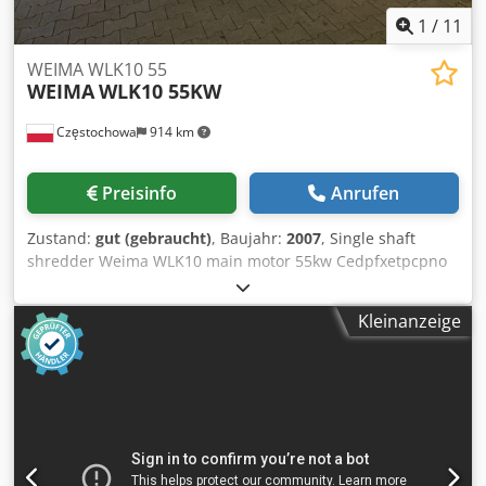
1
/
11
WEIMA WLK10 55
WEIMA
WLK10 55KW
Częstochowa
914 km
Preisinfo
Anrufen
Zustand:
gut (gebraucht)
, Baujahr:
2007
, Single shaft
shredder Weima WLK10 main motor 55kw Cedpfxetpcpno
Ah Tjrf rotor lenght 100cm the machine is 100% efficient
Kleinanzeige