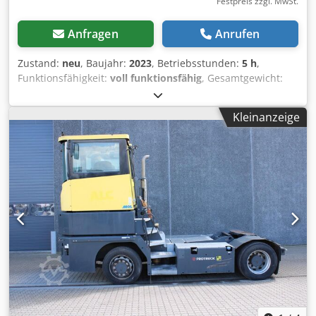
Festpreis zzgl. MwSt.
Anfragen
Anrufen
Zustand:
neu
, Baujahr:
2023
, Betriebsstunden:
5 h
,
Funktionsfähigkeit:
voll funktionsfähig
, Gesamtgewicht:
3’000 kg
, Tragkraft:
20 kg
, Reichweite der Arme:
3’100 mm
,
Steuerungshersteller:
KUKA
, Steuerungsmodell:
KRC4
,
Kleinanzeige
Hersteller von Teach-Pendants:
KUKA
, Pendelmodell
einlernen:
Smart.PAD
, Schaltschrankbreite:
800 mm
,
Garantiezeit:
12 Monate
, Ausstattung:
Dokumentation/Handbuch
, Schweissroboter Satz 1.
Schweißroboter von KUKA Typ IONTEC - KR 20 R-3100 KRC4
Prod. 2023 - Manipulator type KR 20 R-3100 - Maximum
reach - 3100 mm - Payload max. - 20 kg - Positioning
repeatability +/- 0.05 mm - Control KRC4 - KUKA System
KSS 8.6 Cjdpfxjydd Sdo Ah Terf - PROFINET,
Safe.Operation, ARC.Tech 2. Positioner 3-axis KUKA KP3-
V2H max. 750kg / side L - 3000 mm - distance between
plates D - 2000 mm - max. diametr of fixture 3. FRONIUS
welding machine type TPS 400i LSC Advanced ( option: TPS
500i CMT or TPS 400i CMT ) Welding Packaging - Low