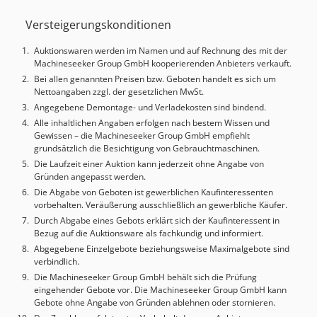
max.: 4.050 mm Ständerabstand: 3.400 mm Ausladung:
Versteigerungskonditionen
630 mm Hub max.: 365 mm Credpfxey Avu As Ah Tsf
MASCHINEN-DETAILS Steuerung: Durma DT-15 Anzahl
Auktionswaren werden im Namen und auf Rechnung des mit der
Achsen: 4 (Y1+Y2+X+R) Bombiersystem: CNC-gesteuert
Machineseeker Group GmbH kooperierenden Anbieters verkauft.
Abmessungen & Gewicht Abmessungen (L x B x H): 5.750 x
Bei allen genannten Preisen bzw. Geboten handelt es sich um
2.110 x 3.640 mm Transportgewicht: 27.760 kg
Nettoangaben zzgl. der gesetzlichen MwSt.
Transportpakete: 1 Betriebsstunden: 2.216 h Stunden
Angegebene Demontage- und Verladekosten sind bindend.
Hydraulikmotor: 305 h AUSSTATTUNG Werkzeuge
Alle inhaltlichen Angaben erfolgen nach bestem Wissen und
Dokumentation CE-Kennzeichnung CE-Zertifikat
Gewissen – die Machineseeker Group GmbH empfiehlt
grundsätzlich die Besichtigung von Gebrauchtmaschinen.
Die Laufzeit einer Auktion kann jederzeit ohne Angabe von
Gründen angepasst werden.
Die Abgabe von Geboten ist gewerblichen Kaufinteressenten
vorbehalten. Veräußerung ausschließlich an gewerbliche Käufer.
Durch Abgabe eines Gebots erklärt sich der Kaufinteressent in
Bezug auf die Auktionsware als fachkundig und informiert.
Abgegebene Einzelgebote beziehungsweise Maximalgebote sind
verbindlich.
Die Machineseeker Group GmbH behält sich die Prüfung
eingehender Gebote vor. Die Machineseeker Group GmbH kann
Gebote ohne Angabe von Gründen ablehnen oder stornieren.