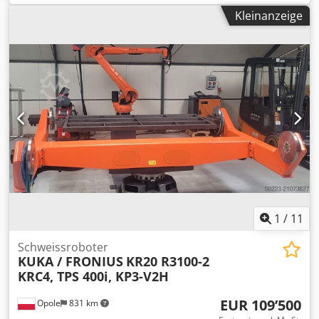
11’000 kg
, zusätzliche Ausstattungsmerkmale:
Dual tread,
Kleinanzeige
Warning triangle, Centralized greasing system, NATO-
socket
, Ausstattung:
Beleuchtung
, MOL RM255 4X4 from
Uniktruck Wheel type – Drive wheel: Pneumatic Wheel type
– Steering wheel: Pneumatic Wheel size – Drive wheel:
280/75-22.5 Wheel size – Steering wheel: 280/75-22.5
Crsdpfx Ahjyuin Sj Tjf
1
/
11
Schweissroboter
KUKA / FRONIUS
KR20 R3100-2
KRC4, TPS 400i, KP3-V2H
EUR 109’500
Opole
831 km