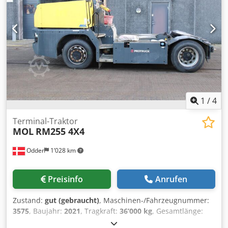
1
/
4
Terminal-Traktor
MOL
RM255 4X4
Odder
1’028 km
Preisinfo
Anrufen
Zustand:
gut (gebraucht)
, Maschinen-/Fahrzeugnummer:
3575
, Baujahr:
2021
, Tragkraft:
36’000 kg
, Gesamtlänge:
5’610 mm
, Gesamtbreite:
2’550 mm
, Betriebsgewicht: