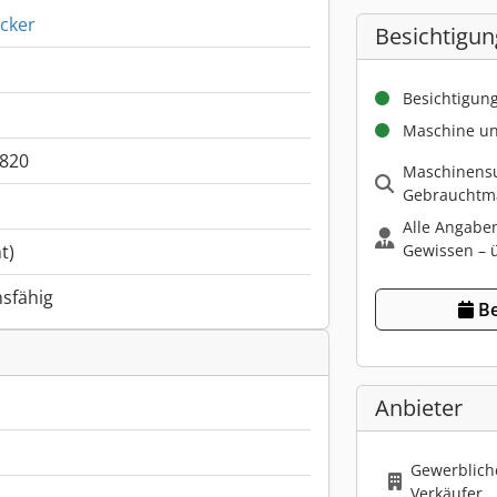
cker
Besichtigun
Besichtigun
Maschine un
820
Maschinensu
Gebrauchtma
Alle Angabe
Gewissen – ü
t)
nsfähig
Be
Anbieter
Gewerbliche
Verkäufer