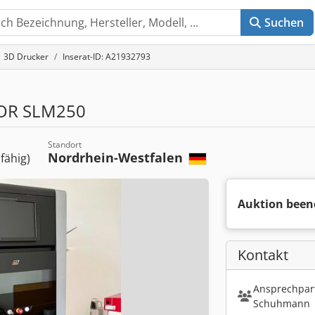
Suchen
3D Drucker
Inserat-ID: A21932793
OR SLM250
Standort
Nordrhein-Westfalen
sfähig)
Auktion been
Kontakt
Ansprechpart
Schuhmann