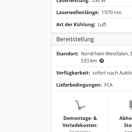
Laserleistung:
250 W
Laserwellenlänge:
1’070 nm
Art der Kühlung:
Luft
Bereitstellung
Standort:
Nordrhein-Westfalen,
533 km
Verfügbarkeit:
sofort nach Aukt
Lieferbedingungen:
FCA
Demontage- &
Abho
Verladekosten:
Sta