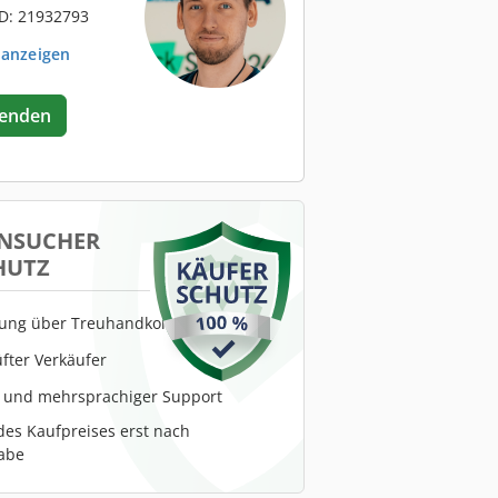
D: 21932793
 anzeigen
senden
NSUCHER
HUTZ
lung über Treuhandkonto
fter Verkäufer
r und mehrsprachiger Support
es Kaufpreises erst nach
abe