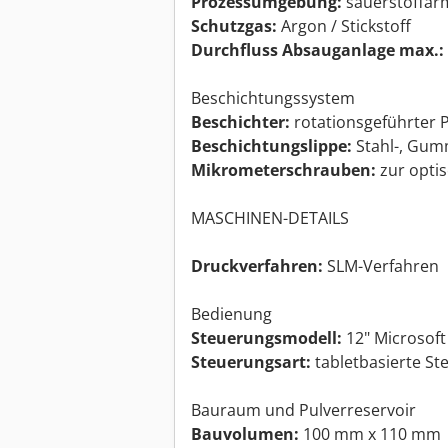
Prozessumgebung:
sauerstoffar
Schutzgas:
Argon / Stickstoff
Durchfluss Absauganlage max.:
Beschichtungssystem
Beschichter:
rotationsgeführter 
Beschichtungslippe:
Stahl-, Gum
Mikrometerschrauben:
zur optis
MASCHINEN-DETAILS
Druckverfahren:
SLM-Verfahren
Bedienung
Steuerungsmodell:
12" Microsoft
Steuerungsart:
tabletbasierte S
Bauraum und Pulverreservoir
Bauvolumen:
100 mm x 110 mm