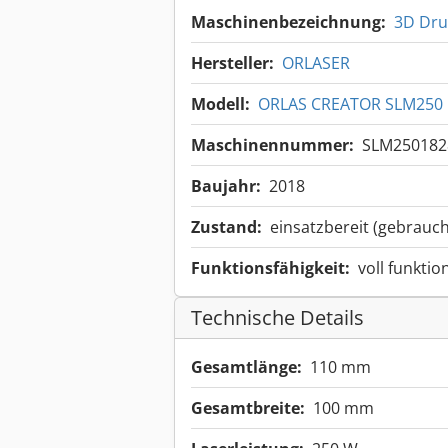
Maschinenbezeichnung:
3D Dru
Hersteller:
ORLASER
Modell:
ORLAS CREATOR SLM250
Maschinennummer:
SLM250182
Baujahr:
2018
Zustand:
einsatzbereit (gebrauch
Funktionsfähigkeit:
voll funktio
Technische Details
Gesamtlänge:
110 mm
Gesamtbreite:
100 mm