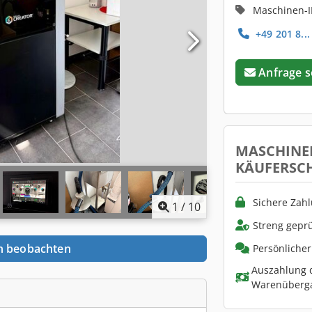
Maschinen-I
+49 201 8...
Anfrage 
MASCHINE
KÄUFERSC
Sichere Zah
1
/
10
Streng geprü
n beobachten
Persönliche
Auszahlung d
Warenüberg