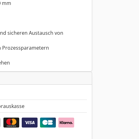
0 mm
und sicheren Austausch von
 Prozessparametern
sehen
orauskasse