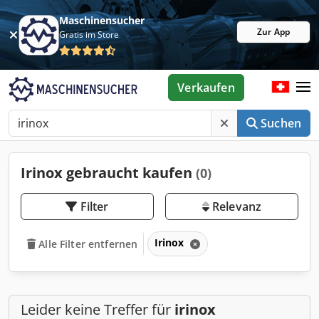
Maschinensucher
Zur App
Gratis im Store
Verkaufen
Suchen
Irinox gebraucht kaufen
(0)
Filter
Relevanz
Irinox
Alle Filter entfernen
Leider keine Treffer für
irinox