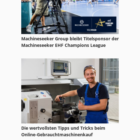
Irion
Kippbratpfannen
Kleinbrauerei
Machineseeker Group bleibt Titelsponsor der
Knochensaege
Machineseeker EHF Champions League
Kochanlage
Küppersbusch
Linx
Magurit
Mogulanlage
Obstpresse
Die wertvollsten Tipps und Tricks beim
Planetenrührer
Online-Gebrauchtmaschinenkauf